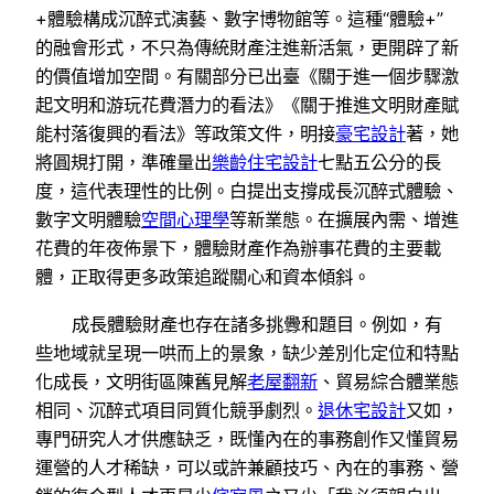
+體驗構成沉醉式演藝、數字博物館等。這種“體驗+”
的融會形式，不只為傳統財產注進新活氣，更開辟了新
的價值增加空間。有關部分已出臺《關于進一個步驟激
起文明和游玩花費潛力的看法》《關于推進文明財產賦
能村落復興的看法》等政策文件，明接
豪宅設計
著，她
將圓規打開，準確量出
樂齡住宅設計
七點五公分的長
度，這代表理性的比例。白提出支撐成長沉醉式體驗、
數字文明體驗
空間心理學
等新業態。在擴展內需、增進
花費的年夜佈景下，體驗財產作為辦事花費的主要載
體，正取得更多政策追蹤關心和資本傾斜。
成長體驗財產也存在諸多挑釁和題目。例如，有
些地域就呈現一哄而上的景象，缺少差別化定位和特點
化成長，文明街區陳舊見解
老屋翻新
、貿易綜合體業態
相同、沉醉式項目同質化競爭劇烈。
退休宅設計
又如，
專門研究人才供應缺乏，既懂內在的事務創作又懂貿易
運營的人才稀缺，可以或許兼顧技巧、內在的事務、營