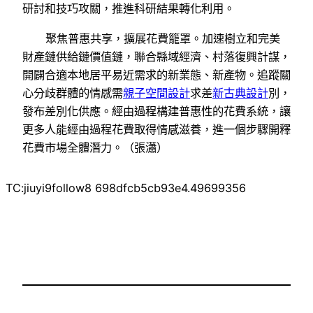
研討和技巧攻關，推進科研結果轉化利用。
聚焦普惠共享，擴展花費籠罩。加速樹立和完美
財產鏈供給鏈價值鏈，聯合縣域經濟、村落復興計謀，
開闢合適本地居平易近需求的新業態、新產物。追蹤關
心分歧群體的情感需
親子空間設計
求差
新古典設計
別，
發布差別化供應。經由過程構建普惠性的花費系統，讓
更多人能經由過程花費取得情感滋養，進一個步驟開釋
花費市場全體潛力。（張瀟）
TC:jiuyi9follow8 698dfcb5cb93e4.49699356