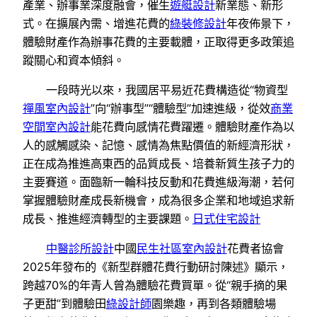
產業、辦事業深度融會，催生
遊艇設計
新業態、新形
式。在擴展內需、增進花費的
綠裝修設計
年夜佈景下，
體驗財產作為辦事花費的主要載體，正取得更多政策追
蹤關心和資本傾斜。
一段時光以來，我國居平易近花費構造從“物資型
禪風室內設計
”向“辦事型”“體驗型”加速進級，從效
商業
空間室內設計
能花費向感情花費躍遷。體驗財產作為以
人的感觸感染、記憶、感情為焦點價值的新經濟形狀，
正在成為推進高東西的品質成長、培養新質生孩子力的
主要賽道。面臨新一輪科技反動和花費進級海潮，若何
掌握體驗財產成長新機會，成為很多企業和地域追求新
成長、推進經濟轉型的主要課題。
日式住宅設計
中醫診所設計
中國
民生社區室內設計
花費者協會
2025年發布的《新型群體花費行動研討陳述》顯示，
跨越70%的年青人曾為體驗花費買單。從“親手摘的果
子更甜”到體驗田
綠設計師
園樂趣，再到各類體驗場