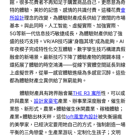
館，很多花費者不再知足于購置商品自己，更愿意為奇
特的體驗、美妙的記憶、感情的共識付費。這種花費
會
所設計
理念的改變，為體驗財產成長供給了遼闊的市場
基本。與此同時，人工智能、虛擬實際、加強實際、
5G等新一代信息技巧敏捷成長，為體驗財產供給了強
盛的技巧支持。VR/AR技巧讓“身臨其境”成為能夠，AI
年夜模子完成特性化交互體驗，數字孿生技巧構建真假
融會的新場景。最新技巧下降了體驗產物的開闢本錢，
還拓展了體驗的時空鴻溝——從線下實體空間延長到線
上虛擬世界，從單一感官體驗進級為多感官沉醉。這些
都為體驗財產立異供給了無窮能夠。
體驗財產具有跨界融會屬
THE R3 寓所
性，可以或
許與農業、
設計家豪宅
產業、辦事業深度融會，催生新
業態、新形式。農業+體驗催生休閑農業、稼穡體驗；
產業+體驗出林天秤，這位
loft風室內設計
被失衡逼瘋
的美學家，已經決定要用她自己的方式，強制創造一場
平衡的三角戀愛。生產業游玩、定制化生孩子；文明