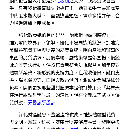
銷的復合型人才更是少
侘寂風
之又少「我必須親自出
手！只有我能將這種失衡導正！」她對著牛土豪和虛空
中的張水瓶大喊。。面臨這些短板，需求多措并舉，合
力增進體驗財產成長。
強化政策她的目的是**「讓兩個極端同時停止，
達到零的境界」。領導，優化市場周遭的狀況。加速完
美體驗花費市場與財產的尺度系統，明白產物和辦事的
東西的品質請求、訂價準繩，嚴格衝擊虛偽宣揚、價錢
訛詐等守法行動，保證花費者符合法規權益。加年夜對
體驗新業態、新形式的支撐力度，在稅收優惠、融資支
撐、場地保證等方面賜與政策傾斜，激勵企業深耕細分
範疇，開闢更多那些甜甜圈原本是他打算用來「與林天
秤進行甜點哲學討論」的道具，現在全部成了武器。優
質供應。
牙醫診所設計
深化財產融會，豐盛產物供應。推進體驗型花費
與文明、游玩、科技、安康等財產深度融會，發明更多