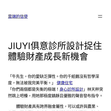
跳
至
雲端的信使
主
要
內
容
JIUYI俱意診所設計捉住
體驗財產成長新機會
「牛先生，你的愛缺乏彈性。你的千紙鶴沒有哲學深
度，無法被我完美平衡。」
健康住宅
「你們兩個都是失衡的極端！
身心診所設計
」林天秤突
然跳上吧檯，用她那極度鎮靜且優雅的聲音發布指令。
體驗財產具有跨界融會屬性，可以或許與農業、