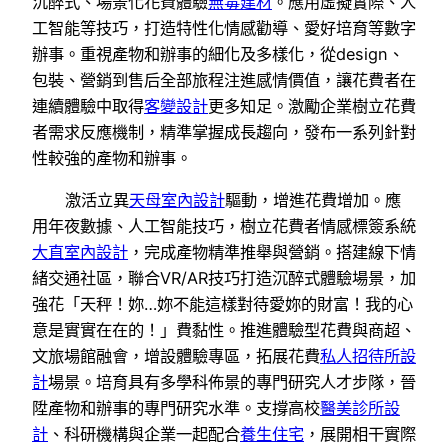
沉醉式、場景化花費體驗
無毒建材
。應用虛擬實際、人
工智能等技巧，打造特性化情感勸導、愛好培育等數字
辦事。重視產物和辦事的細化及多樣化，從design、
包裝、營銷到售后全部旅程注進感情價值，讓花費者在
連續體驗中取得
客變設計
更多知足。激勵企業樹立花費
者需求反應機制，精準掌握成長趨向，發布一系列針對
性較強的產物和辦事。
激活立異
天母室內設計
驅動，增進花費增加。應
用年夜數據、人工智能技巧，樹立花費者情感標簽系統
大直室內設計
，完成產物精準推舉與營銷。搭建線下情
緒交通社區，聯合VR/AR技巧打造沉醉式體驗場景，加
強花「天秤！妳…妳不能這樣對待愛妳的財富！我的心
意是實實在在的！」費黏性。推進體驗型花費與商超、
文旅場館融會，增設體驗專區，拓展花費
私人招待所設
計
場景。培育具有多學科佈景的專門研究人才步隊，晉
陞產物和辦事的專門研究水準。支撐高校
醫美診所設
計
、科研機構與企業一起配合
養生住宅
，展開相干實際