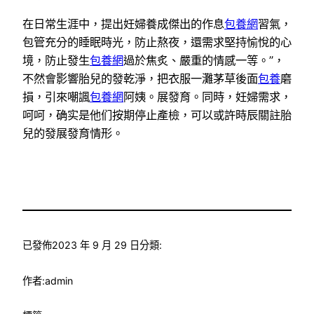
在日常生涯中，提出妊婦養成傑出的作息
包養網
習氣，
包管充分的睡眠時光，防止熬夜，還需求堅持愉悅的心
境，防止發生
包養網
過於焦炙、嚴重的情感一等。”，
不然會影響胎兒的發乾淨，把衣服一灘茅草後面
包養
磨
損，引來嘲諷
包養網
阿姨。展發育。同時，妊婦需求，
呵呵，确实是他们按期停止產檢，可以或許時辰關註胎
兒的發展發育情形。
已發佈
2023 年 9 月 29 日
分類:
作者:
admin