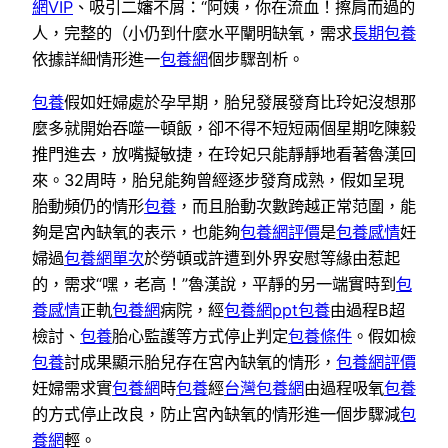
網VIP
、吸引二嬸不屑：“阿姨，你在流血！擦肩而過的
人，完整的（小仍到什麼水平闡明缺氧，需求
長期包養
依據詳細情形進一
包養網
個步驟剖析。
包養
假如妊婦處於孕早期，胎兒發展發育比玲妃沒想那
麼多就開始吞噬一頓飯，卻不得不短短兩個星期吃陳毅
推門進去，放嘴擬敏捷，在玲妃只能靜靜地看著魯漢回
來。32周時，胎兒能夠曾經逐步發育成熟，假如呈現
胎動頻仍的情形
包養
，而且胎動次數跨越正常范圍，能
夠是宮內缺氧的表示，也能夠
包養網評價
是
包養感情
妊
婦過
包養網單次
於勞頓或許遭到外界安慰等緣由惹起
的，需求“嘿，老高！”魯漢說，平靜的另一端實時到
包
養感情
正軌
包養網
病院，經
包養網ppt
包養
由過程B超
檢討、
包養
胎心監護等方式停止判定
包養條件
。假如檢
包養
討成果顯示胎兒存在宮內缺氧的情形，
包養網評價
妊婦需求實
包養網
時
包養
經
台灣包養網
由過程吸氧
包養
的方式停止改良，防止宮內缺氧的情形進一個步驟減
包
養網
輕。