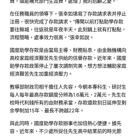
費，還能補充部門生涯費，處理了我的后顧之憂。”
在任務職員的領導下，張幸如填寫了存款請求表并停止
注冊，很快完成了存款請求。“傳聞以前打點助學存款
要往縣城，往返就是年夜半天。此刻鎮上就有打點點，
流程簡略，處事效力很高。”張幸如說。
國度助學存款是由當局主導、財務貼息，由金融機構向
高校家庭經濟艱苦先生供給的信譽存款。近年來，國度
助學存款政策停止了屢次調劑完美，想方想法輔助家庭
經濟艱苦先生加重經濟壓力。
教導部財政司相干擔任人先容，今朝本專科生、研討生
每人每年最高存款額度分辨為1.6萬元、2萬元，先生在
校時代利錢所有的由財務承當，存款還款刻日延伸至剩
余學制加15年、最長不跨越22年。
與此同時，國度助學存款辦事也加倍熱心便捷。據先
容，近年來，不少處所捉住先生高中結業前的時光節