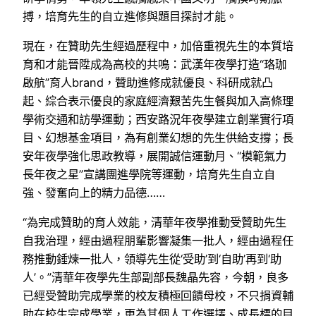
搏，培育先生的自立進修與題目探討才能。
現在，在贊助先生經過歷程中，加倍重視先生的本質培
育和才能晉陞成為高校的共鳴：武漢年夜學打造“珞珈
啟航”育人brand，贊助進修成就優良、科研成就凸
起、綜合表示優良的家庭經濟艱苦先生餐與加入高條理
學術交通和訪學運動；西安路況年夜學建立創業實行項
目、幻想基金項目，為有創業幻想的先生供給支撐；長
安年夜學強化思政教導，展開誠信運動月、“模範氣力
長年夜之星”宣講團進學院等運動，培育先生自立自
強、發奮向上的精力品德……
“為完成贊助的育人效能，清華年夜學推動受贊助先生
自我治理，經由過程朋輩影響凝集一批人，經由過程任
務推動錘煉一批人，領導先生從‘受助’到‘自助’再到‘助
人’。”清華年夜學先生部副部長魏晶先容，今朝，良多
已經受贊助完成學業的校友積極回饋母校，不只捐資輔
助在校生完成學業，更為其個人工作選擇、成長標的目