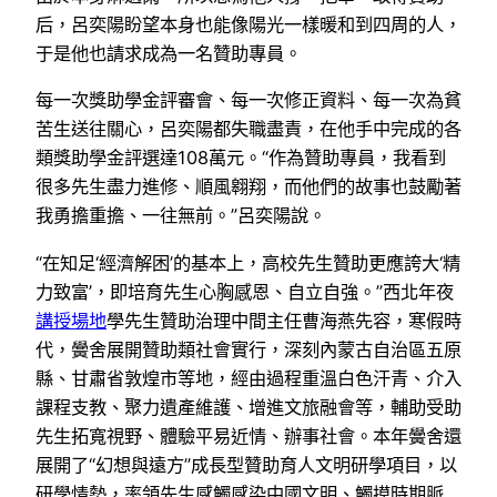
后，呂奕陽盼望本身也能像陽光一樣暖和到四周的人，
于是他也請求成為一名贊助專員。
每一次獎助學金評審會、每一次修正資料、每一次為貧
苦生送往關心，呂奕陽都失職盡責，在他手中完成的各
類獎助學金評選達108萬元。“作為贊助專員，我看到
很多先生盡力進修、順風翱翔，而他們的故事也鼓勵著
我勇擔重擔、一往無前。”呂奕陽說。
“在知足‘經濟解困’的基本上，高校先生贊助更應誇大‘精
力致富’，即培育先生心胸感恩、自立自強。”西北年夜
講授場地
學先生贊助治理中間主任曹海燕先容，寒假時
代，黌舍展開贊助類社會實行，深刻內蒙古自治區五原
縣、甘肅省敦煌市等地，經由過程重溫白色汗青、介入
課程支教、聚力遺產維護、增進文旅融會等，輔助受助
先生拓寬視野、體驗平易近情、辦事社會。本年黌舍還
展開了“幻想與遠方”成長型贊助育人文明研學項目，以
研學情勢，率領先生感觸感染中國文明、觸摸時期脈