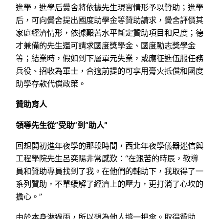
進學，進學后黌舍將依據先生現實情形予以贊助；進學
后，可向黌舍提出國度助學金等贊助請求，黌舍評價其
家庭經濟情形，依據艱苦水平斷定贊助項目和尺度；德
才兼備的先生還可請求國度獎學金、國度勵志獎學金
等；結業時，假如到下層單元失業，或應征進伍服任務
兵役、招收為軍士，合適前提的可享用膏火抵償和國度
助學存款代償政策。
贊助育人
領導先生從“受助”到“助人”
回想開初進年夜學的那段時間，西北年夜學儀器迷信與
工程學院先生呂奕陽非常感歎：“在艱苦的時辰，教導
員和贊助專員找到了我。在他們的輔助下，我取得了一
系列贊助，不單緩解了經濟上的壓力，更打消了心坎的
擔心。”
由於本身淋過雨，所以想為他人撐一把傘。取得贊助