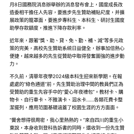
月8日國務院消息辦舉辦的消息發布會上，國度成長改
造委相干擔任人先容，要進步先生贊助補貼尺度，并擴
展政策的籠罩面，要進步專科生、本科生、研討生國度
助學存款額度，推進下降存款利率。
近年來，跟著“獎、助、貸、免、勤、補、減”等多元政
策的完美，高校先生贊助系統日益健全，辦事加倍熱心
便捷，越來越多的先生從贊助中取得發奮圖強的進步動
力。
不久前，清華年夜學2024級本科生迎來新學期。在報
處處的“綠色通道”前，先生贊助治理中間的教員們正為
受贊助的重生先容手中的“愛心年夜禮包”。教材卡、購
物卡、自行車卡、不雅演卡、泅水卡……各類花費卡整
潔擺列，應用范圍基礎涵蓋了校園生涯的方方面面。
“黌舍想得很周密，我心里熱熱的。”來自四川的重生小
東說，本身收到登科告訴書的同時，還收到一份先生贊