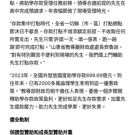
點，將助學存款受理任務前移，領導合適前提的先生在
高中完成預請求，年夜幅節儉了現場受理時光。
“存款集中打點時代，全省一切縣（市、區）打點網點
節沐日不歇息，存款打點不增添額定前提、不收取任何
所需支出，先生只需‘許諾一次、填一張表、跑一趟
路’即可完成打點。”山東省教導廳財政處處長齊魯說，
“對有特別艱苦不便利到現場的先生，我們還上門輔助
先生打點存款。”
“2023年，全國共發放國度助學存款699.69億元。到
往年末，已有2000多萬論理學生享用到這一優惠政
策。”教導部財政司相干擔任人表現，要進一個步驟開
釋助學存款政策盈利，更好知足先生存款需求，加重先
生還款壓力，助力先生完成學業、更好失業。
健全軌制
保證型贊助和成長型贊助并重