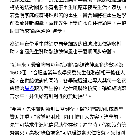
構成的結對關系也有助于重生順應年夜先生活。家訪中
若發明家庭經濟特殊艱苦的重生，黌舍還將在重生進學
前發放迎新錦囊，處理先生上學的衣食住行題目，并協
助其請求“綠色通道”進學。
為給年夜學重生供給更周全細致的贊助政策徵詢與輔
助，各級先生贊助熱線德律風也于暑期同步守舊。
“近年來，黌舍均勻每年接到的熱線德律風多少數字為
1500個。”合肥產業年夜學黨委先生任務部相干擔任人
說，在供給徵詢的同時，各學院還設定專人與每一名家
庭經濟
講授
艱苦重生停止德律風聯絡接觸，確認經濟艱
苦水平，并供給有針對性的贊助提出。
“今朝，先生贊助軌制日益健全，保證型贊助和成長型
贊助并重。”教導部財政司相干擔任人先容，進學前，
先生可請求生源地信譽助學存款；進學時，假如沒有籌
齊膏火，高校“綠色通道”可以緩繳膏火住宿費，先報到