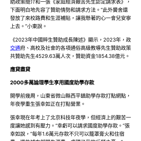
助政策簡介和一張《家庭經濟艱苦先生認定請求表》，
下面明白地先容了贊助情勢和請求方法。“此外黌舍還
發放了來校路費和生涯補貼，讓我懸著的心一會兒安寧
上去。”小東說。
《2023年中國粹生贊助成長陳述》顯示，2023年，政
交通
府、高校及社會的各項通俗高級教導先生贊助政策
共贊助先生4529.63萬人次，贊助資金1854.38億元。
應貸盡貸
2000多萬論理學生享用國度助學存款
開學前幾周，山東省微山縣西平鎮助學存款打點網點，
年夜學重生張幸如正在打點營業。
張幸現在年考上了北京科技年夜學，但經濟上的艱苦一
度讓她感到有壓力。“幸虧可以請求國度助學存款。”張
幸如說，“每年1.6萬元存款不只可以籠罩膏火和住宿