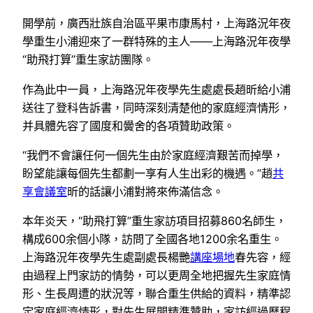
開學前，廣西壯族自治區平果市康馬村，上海路況年夜
學重生小浦迎來了一群特殊的主人——上海路況年夜學
“助飛打算”重生家訪團隊。
作為此中一員，上海路況年夜學先生處處長趙昕給小浦
送往了登科告訴書，同時深刻清楚他的家庭經濟情形，
并具體先容了國度和黌舍的各項贊助政策。
“我們不會讓任何一個先生由於家庭經濟艱苦而掉學，
盼望能讓每個先生都劃一享有人生出彩的機遇。”趙
共
享會議室
昕的話讓小浦對將來佈滿信念。
本年炎天，“助飛打算”重生家訪項目招募860名師生，
構成600余個小隊，訪問了全國各地1200余名重生。
上海路況年夜學先生處副處長楊艷
講座場地
春先容，經
由過程上門家訪的情勢，可以更周全地把握先生家庭情
形、生長周遭的狀況等，聯合重生供給的資料，精準認
定家庭經濟情形，對先生展開精準贊助，家訪經過歷程