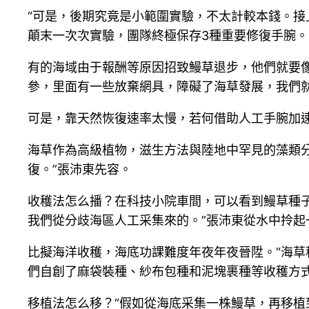
“可是，後期究竟是小範圍實驗，不太計較本錢。接
顛末一次次實驗，團隊終極保存3種重要修復手腕。
有的海域由于報酬等原因招致鰻草退步，他們就要像
參，里面有一些放棄網具，障礙了海草發展，我們
可是，靠天然恢復速率太慢，若何借助人工手腕加
海草作為高級植物，滋生方法與陸地中罕見的藻類
復。”張沛東先容。
收穫法怎么播？在科技小院車間，可以看到鰻草種
我們從分歧海區人工采集來的。”張沛東從水中拎起
比擬海洋收穫，海底功課難度年夜年夜晉陞。“海草
們自創了麻袋裝種、紗布包種和泥塊裹種等收穫方
移植法怎么移？“假如從海底采集一株鰻草，再移植