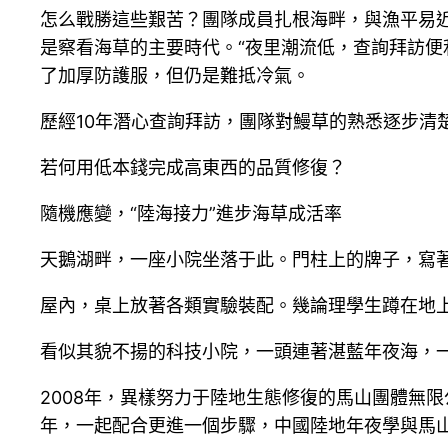
怎么戰勝這些艱苦？團隊成員扎根海畔，與漁平易
是察看海草的主要時代。“夜里潮流低，查詢拜訪便
了加厚防護服，但仍是難抵冷氣。
歷經10年潛心查詢拜訪，團隊對鰻草的熟悉逐步清
若何用低本錢完成高東西的品質修復？
隨機應變，“陸海接力”進步海草成活率
天鵝湖畔，一座小院坐落于此。門柱上的牌子，寫著
屋內，桌上放著各類實驗裝配。幾論理學生蹲在地
看似其貌不揚的科技小院，一頭連著湛藍年夜海，
2008年，異樣努力于陸地生態修復的馬山團體無
年，一起配合更進一個步驟，中國陸地年夜學與馬山