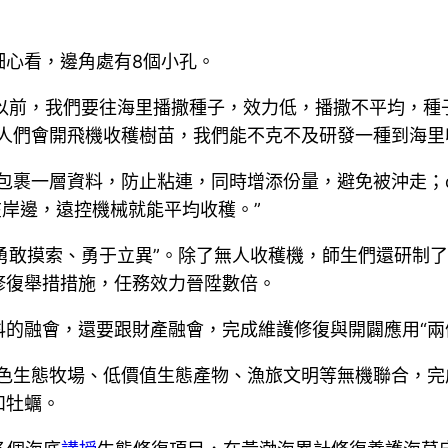
細心看，邊角處有8個小孔。
“以前，我們要往海里播撒種子，效力低，播撒不平均，種
人們會開飛機收穫樹苗，我們能不克不及研發一種到海里
包裹一層資料，防止粘連，同時增添份量，避免被沖走；de
在岸邊，遠控機械就能平均收穫。”
“勇敢摸索、勇于立異”。除了無人收穫機，師生們還研制
修復舉措措施，任務效力晉陞數倍。
的融會，還要跟財產融會，完成維護修復與開闢應用“兩
色生態牧場、低價值生態產物、漁旅文明等無機聯合，完
和牡蠣。