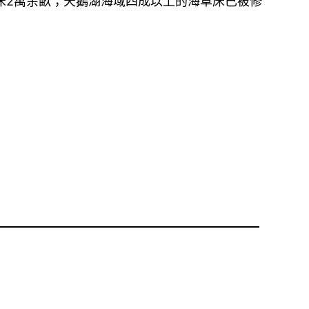
床2萬余畝；天鵝湖海域四成以上的海草床已被修