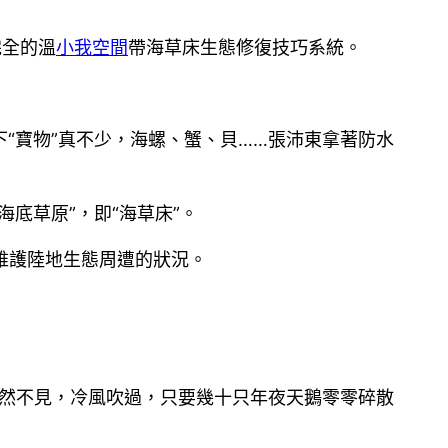
完全的溫
小我空間
帶海草床生態修復技巧系統。
“寶物”真不少，海螺、蟹、貝……張沛東拿著防水
底草原”，即“海草床”。
維護陸地生態周遭的狀況。
已然不見，冷風吹過，只要幾十只年夜天鵝零零碎散