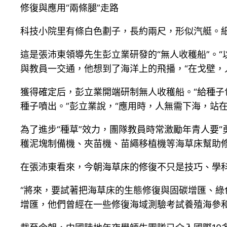
修復與應用“兩條腿”走路
科技小院里有條白色劃子，長約兩尺，形似汽艇。
這是張沛東領導先生彭立業研發的“無人收穫船”。
與教員一交通，他想到了海洋上的飛播，“在戈壁，
獲得確定后，彭立業開端研制無人收穫船。“給種子
種子噴出。”彭立業說，“應用時，人無需下海，站
為了進步“種草”效力，團隊教員時常激勵年青人要
穫泥塊制備機、夾苗機、苗繩移植機等海草床幫助
在張沛東看來，今朝海草床的修復不只是技巧、學科
“將來，要試著把海草床的生態修復與固碳增匯、綠
增匯，他們曾經在一些修復海域測驗考試養殖海參