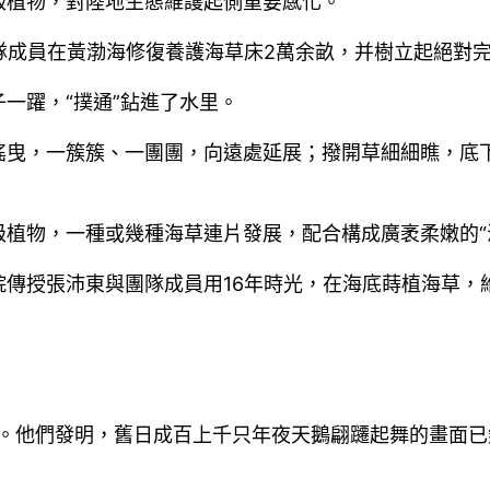
級植物，對陸地生態維護起側重要感化。
隊成員在黃渤海修復養護海草床2萬余畝，并樹立起絕對
一躍，“撲通”鉆進了水里。
曳，一簇簇、一團團，向遠處延展；撥開草細細瞧，底下
植物，一種或幾種海草連片發展，配合構成廣袤柔嫩的“海
傳授張沛東與團隊成員用16年時光，在海底蒔植海草，
研。他們發明，舊日成百上千只年夜天鵝翩躚起舞的畫面