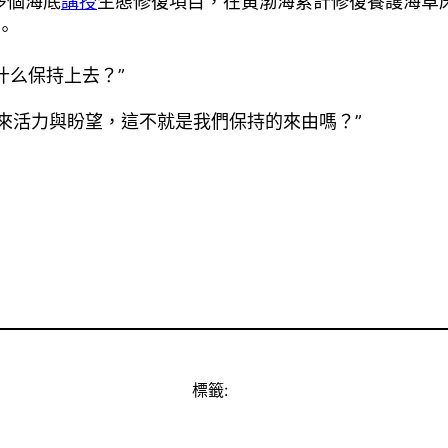
多個海底
講授
生態修復項目，在黃渤海累計修復養護海草
。
什么保持上去？”
來活力與盼望，這不就是我們保持的來由嗎？”
標籤: