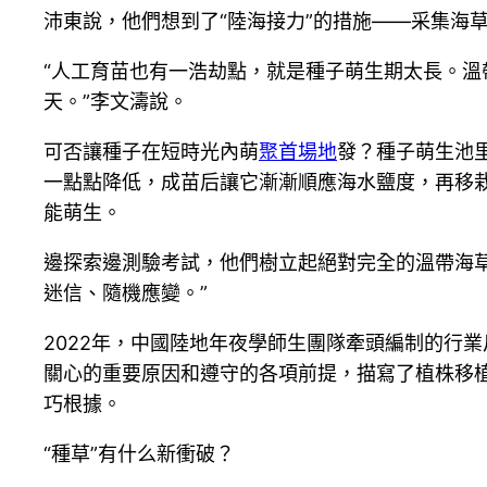
沛東說，他們想到了“陸海接力”的措施——采集海
“人工育苗也有一浩劫點，就是種子萌生期太長。溫
天。”李文濤說。
可否讓種子在短時光內萌
聚首場地
發？種子萌生池
一點點降低，成苗后讓它漸漸順應海水鹽度，再移栽
能萌生。
邊探索邊測驗考試，他們樹立起絕對完全的溫帶海
迷信、隨機應變。”
2022年，中國陸地年夜學師生團隊牽頭編制的行
關心的重要原因和遵守的各項前提，描寫了植株移
巧根據。
“種草”有什么新衝破？