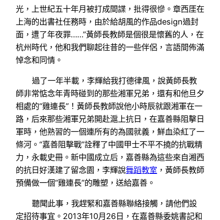
光，上世紀五十年月被打成間諜，批得很慘。章西厓在
上海的出書社任務時，由於給胡風的作品design過封
面，遭了年夜罪……”黃師長教師是個很是懷舊的人，在
杭州時代，他和我們聊起往昔的一些伴侶，言語間佈滿
悼念和同情。
過了一年半載，李輝給我打德律風，說黃師長教
師非常惦念年青時碰到的那些湘軍兄弟，還有和他旦夕
相處的“雞連長”！黃師長教師說他小時辰就跟湘軍在一
路，后來那些湘軍兄弟開赴滬上抗日，在嘉善縣阻擊日
軍時，他熟習的一個連所有的為國就義，鮮血染紅了一
條河。“嘉善阻擊戰”詮釋了中國甲士不平不撓的抗戰精
力，永載史冊。新中國成立后，嘉善縣為這些來自湘西
的抗日好漢建了留念園，李輝說
舞蹈教室
，黃師長教師
預備做一個“雞連長”的雕塑，送給嘉善。
聽聞此事，我趕緊和嘉善縣聯絡接觸，請他們設
定招待事宜。2013年10月26日，在嘉善縣委姚書記和