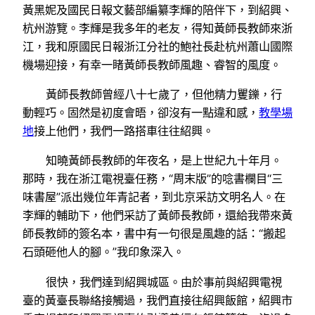
黃黑妮及國民日報文藝部編纂李輝的陪伴下，到紹興、
杭州游覽。李輝是我多年的老友，得知黃師長教師來浙
江，我和原國民日報浙江分社的鮑社長赴杭州蕭山國際
機場迎接，有幸一睹黃師長教師風趣、睿智的風度。
黃師長教師曾經八十七歲了，但他精力矍鑠，行
動輕巧。固然是初度會晤，卻沒有一點違和感，
教學場
地
接上他們，我們一路搭車往往紹興。
知曉黃師長教師的年夜名，是上世紀九十年月。
那時，我在浙江電視臺任務，“周末版”的唸書欄目“三
味書屋”派出幾位年青記者，到北京采訪文明名人。在
李輝的輔助下，他們采訪了黃師長教師，還給我帶來黃
師長教師的簽名本，書中有一句很是風趣的話：“搬起
石頭砸他人的腳。”我印象深入。
很快，我們達到紹興城區。由於事前與紹興電視
臺的黃臺長聯絡接觸過，我們直接往紹興飯館，紹興市