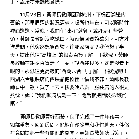
手，設法才未釀成實際。
11月28日，黃師長教師回到杭州，下榻西湖邊的
賓館，那里周遭的狀況清幽，處所也年夜，可以隨時往
裡面逛逛。當晚，我們在“味莊”就餐，或許是有些勞
頓，黃師長教師沒吃幾口，就預備回賓館歇息。可方才
進房間，他突然想買西裝，往哪家店呢？我們想了半
天，提出他往“高峻上”的銀泰百貨了解一下狀況，黃師
長教師在銀泰百貨走了一圈，說西裝良多，就是沒看上
眼的。那就往更高級的“西湖六合”再了解一下狀況吧！
西湖六合服裝店的西裝品德極佳，價錢不菲，黃師長教
師看中一款，買了上去。快要晚八點，服裝店的人很是
熱忱，說：“我們頓時調劑一下，隨后就把西裝送到賓
館。”
黃師長教師買好西裝，似乎完成了一件年夜事，
如釋重負。回到房間，他躺在沙發里和我們聊天，伴侶
有意間提起一些有關他的風聞，黃師長教師聽后笑了，