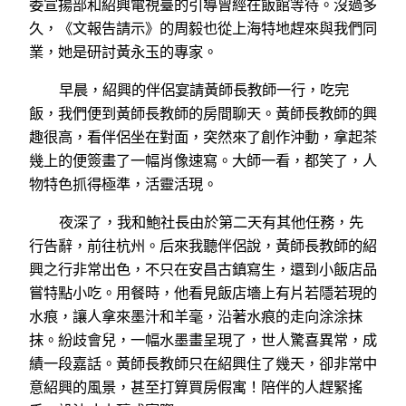
委宣揚部和紹興電視臺的引導曾經在飯館等待。沒過多
久，《文報告請示》的周毅也從上海特地趕來與我們同
業，她是研討黃永玉的專家。
早晨，紹興的伴侶宴請黃師長教師一行，吃完
飯，我們便到黃師長教師的房間聊天。黃師長教師的興
趣很高，看伴侶坐在對面，突然來了創作沖動，拿起茶
幾上的便簽畫了一幅肖像速寫。大師一看，都笑了，人
物特色抓得極準，活靈活現。
夜深了，我和鮑社長由於第二天有其他任務，先
行告辭，前往杭州。后來我聽伴侶說，黃師長教師的紹
興之行非常出色，不只在安昌古鎮寫生，還到小飯店品
嘗特點小吃。用餐時，他看見飯店墻上有片若隱若現的
水痕，讓人拿來墨汁和羊毫，沿著水痕的走向涂涂抹
抹。紛歧會兒，一幅水墨畫呈現了，世人驚喜異常，成
績一段嘉話。黃師長教師只在紹興住了幾天，卻非常中
意紹興的風景，甚至打算買房假寓！陪伴的人趕緊搖