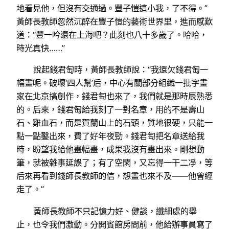
地看見他，但沒有交通過。豐子愷這小我，了不得。”
黃師長教師忽然沉醉在豐子愷的藝術世界里，進而感歎
道：“豐一吟還在上海吧？此刻也八十多歲了。哈哈，
時光真快……”
說起錢君匋時，黃師長教師說：“我還欠錢君匋一
幅畫呢。破壞‘四人幫’后，中心有關部分組織一批字畫
家在北京搞創作，錢君匋也來了，我們就是那時辰熟悉
的。后來，錢君匋給我刻了一對名章，用的不是壽山
石、雞血石，而是賀蘭山上的石頭，質地很硬，只能一
點一點鑿出來，費了好年夜勁。錢君匋把名章送給我
時，盼望我給他畫幅畫，成果我沒有畫出來。剛想動
筆，就被雜事延誤了；有了空閑，又忘得一干二凈，等
后來再看到錢師長教師的信，想畫也來不及——他曾經
走了。”
黃師長教師不只記憶力好、健談，纖細處的舉
止，也令我們激動。分開賓館房間前，他給辦事員寫了