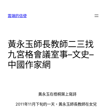
跳
至
雲端的信使
主
要
內
容
黃永玉師長教師二三找
九宮格會議室事–文史–
中國作家網
黃永玉在梧桐葉上寫詩
2011年11月下旬的一天，黃永玉師長教師在女兒