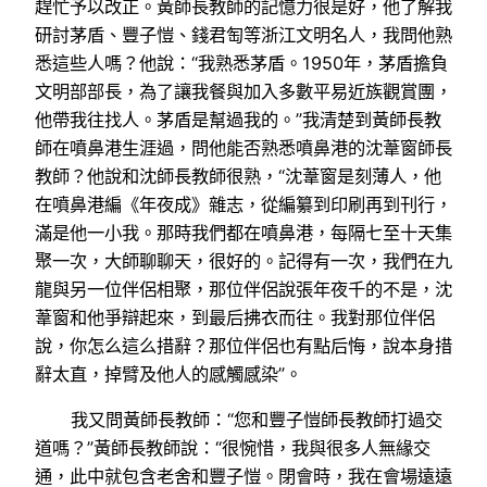
趕忙予以改正。黃師長教師的記憶力很是好，他了解我
研討茅盾、豐子愷、錢君匋等浙江文明名人，我問他熟
悉這些人嗎？他說：“我熟悉茅盾。1950年，茅盾擔負
文明部部長，為了讓我餐與加入多數平易近族觀賞團，
他帶我往找人。茅盾是幫過我的。”我清楚到黃師長教
師在噴鼻港生涯過，問他能否熟悉噴鼻港的沈葦窗師長
教師？他說和沈師長教師很熟，“沈葦窗是刻薄人，他
在噴鼻港編《年夜成》雜志，從編纂到印刷再到刊行，
滿是他一小我。那時我們都在噴鼻港，每隔七至十天集
聚一次，大師聊聊天，很好的。記得有一次，我們在九
龍與另一位伴侶相聚，那位伴侶說張年夜千的不是，沈
葦窗和他爭辯起來，到最后拂衣而往。我對那位伴侶
說，你怎么這么措辭？那位伴侶也有點后悔，說本身措
辭太直，掉臂及他人的感觸感染”。
我又問黃師長教師：“您和豐子愷師長教師打過交
道嗎？”黃師長教師說：“很惋惜，我與很多人無緣交
通，此中就包含老舍和豐子愷。閉會時，我在會場遠遠