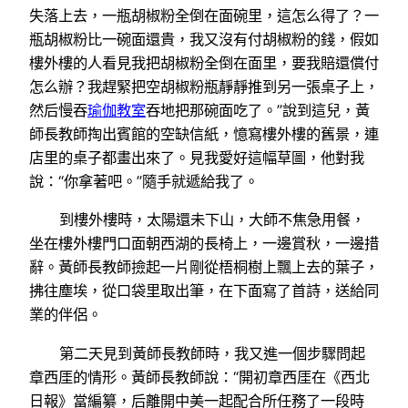
失落上去，一瓶胡椒粉全倒在面碗里，這怎么得了？一
瓶胡椒粉比一碗面還貴，我又沒有付胡椒粉的錢，假如
樓外樓的人看見我把胡椒粉全倒在面里，要我賠還償付
怎么辦？我趕緊把空胡椒粉瓶靜靜推到另一張桌子上，
然后慢吞
瑜伽教室
吞地把那碗面吃了。”說到這兒，黃
師長教師掏出賓館的空缺信紙，憶寫樓外樓的舊景，連
店里的桌子都畫出來了。見我愛好這幅草圖，他對我
說：“你拿著吧。”隨手就遞給我了。
到樓外樓時，太陽還未下山，大師不焦急用餐，
坐在樓外樓門口面朝西湖的長椅上，一邊賞秋，一邊措
辭。黃師長教師撿起一片剛從梧桐樹上飄上去的葉子，
拂往塵埃，從口袋里取出筆，在下面寫了首詩，送給同
業的伴侶。
第二天見到黃師長教師時，我又進一個步驟問起
章西厓的情形。黃師長教師說：“開初章西厓在《西北
日報》當編纂，后離開中美一起配合所任務了一段時