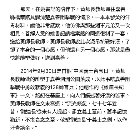
那天，在姚書記的陪伴下，黃師長教師還往嘉善
縣檔案館具體清楚嘉善阻擊戰的情形，一本本發黃的汗
青材料，讓他非常感歎，他仿佛與那些湘軍兄弟又一次
相見。善解人意的姚書記請檔案館的同道復制了一套，
送給黃師長教師。黃師長教師說此次憑吊抗戰好漢，了
卻了本身的一個心愿，但他還有另一個心愿，那就是盡
快將雕塑做好，送到嘉善。
2014年9月30日是首個“中國義士留念日”，黃師
長教師做的雕塑于嘉善泗洲公園落成，以此弔唁嘉善阻
擊戰中勇敢就義的128師官兵；他創作的《雞連長紀
事》一文，銘記在基座上，向人們講述著好漢的舊事。
黃師長教師在文末寫道：“流光倏忽，七十七年曩
昔，‘雞連長’從未有人提起。肅立義士墓前，舊事記憶
猶新，不堪哀念之至。敬塑‘雞連長’于義士之側，以作
汗青語余。”