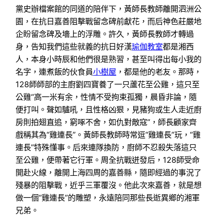
黨史辦檔案館的同道的陪伴下，黃師長教師離開泗洲公
園，在抗日嘉善阻擊戰留念碑前獻花，而后神色莊嚴地
企盼留念碑及墻上的浮雕。許久，黃師長教師才轉過
身，告知我們這些就義的抗日好漢
瑜伽教室
都是湘西
人，本身小時辰和他們很是熟習，甚至叫得出每小我的
名字，連煮飯的伙食員
小樹屋
，都是他的老友。那時，
128師師部的主廚劉四寶養了一只蘆花至公雞，這只至
公雞“高一米有余，性情不受拘束孤獨，晨昏非論，隨
便打叫。聲如驢吼，且性格凶狠，見豬狗或生人走近廚
房則拍翅直追，窮啄不舍，如仇對敵寇”，師長顧家齊
戲稱其為“雞連長”。黃師長教師時常逗“雞連長”玩，“雞
連長”特殊懂事。后來連隊換防，廚師不忍殺失落這只
至公雞，便帶著它行軍。周全抗戰迸發后，128師受命
開赴火線，離開上海四周的嘉善縣，隨即經過的事況了
殘暴的阻擊戰，近乎三軍覆沒。他此次來嘉善，就是想
做一個“雞連長”的雕塑，永遠陪同那些長逝異鄉的湘軍
兄弟。