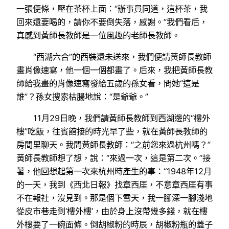
一張便條，壓在茶杯上面：“辦事員同道，這杯茶，我
回來還要喝的，請你不要倒失落，感謝。”我們看后，
真感到黃師長教師是一位風趣的老師長教師。
“西湖六合”的西裝還未送來，我們便請黃師長教師
畫肖像速寫，他一個一個都畫了。后來，我把黃師長教
師給我畫的肖像速寫發給五歲的孫女看，問她“這是
誰”？孫女搜索枯腸地說：“是爺爺。”
11月29日晚，我們請黃師長教師到西湖邊的“樓外
樓”吃飯，往賓館接的時光早了些，就在黃師長教師的
房間里聊天。我問黃師長教師：“之前您來過杭州嗎？”
黃師長教師想了想，說：“來過一次，這是第二次。”接
著，他回想起第一次來杭州時產生的事：“1948年12月
的一天，我到《西北日報》找章西厓，不意章西厓有事
不在報社，沒見到。那是個下雪天，我一腳深一腳淺地
從皮市巷走到‘樓外樓’，由於身上沒帶幾多錢，就在樓
外樓要了一碗面條。倒胡椒粉的時辰，胡椒粉瓶的蓋子