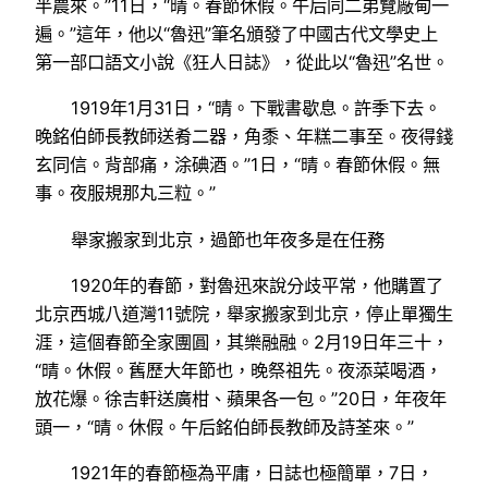
半農來。”11日，“晴。春節休假。午后同二弟覽廠甸一
遍。”這年，他以“魯迅”筆名頒發了中國古代文學史上
第一部口語文小說《狂人日誌》，從此以“魯迅”名世。
1919年1月31日，“晴。下戰書歇息。許季下去。
晚銘伯師長教師送肴二器，角黍、年糕二事至。夜得錢
玄同信。背部痛，涂碘酒。”1日，“晴。春節休假。無
事。夜服規那丸三粒。”
舉家搬家到北京，過節也年夜多是在任務
1920年的春節，對魯迅來說分歧平常，他購置了
北京西城八道灣11號院，舉家搬家到北京，停止單獨生
涯，這個春節全家團圓，其樂融融。2月19日年三十，
“晴。休假。舊歷大年節也，晚祭祖先。夜添菜喝酒，
放花爆。徐吉軒送廣柑、蘋果各一包。”20日，年夜年
頭一，“晴。休假。午后銘伯師長教師及詩荃來。”
1921年的春節極為平庸，日誌也極簡單，7日，