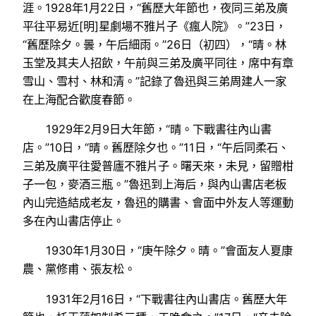
涯。1928年1月22日，“舊歷大年節也，夜同三弟及廣
平往平易近[明]星劇場不雅片子《瘋人院》。”23日，
“舊歷除夕。曇，午后細雨。”26日（初四），“晴。林
玉堂及其夫人招飲，午前與三弟及廣平同往，席中有章
雪山、雪村、林和清。”記錄了魯迅與三弟周建人一家
在上海配合歡度春節。
1929年2月9日大年節，“晴。下戰書往內山書
店。”10日，“晴。舊歷除夕也。”11日，“午后同柔石、
三弟及廣平往愛普廬不雅片子。曙天來，未見，留贈柑
子一包，麥酒三瓶。”魯迅到上海后，與內山書店老板
內山完造結成老友，魯迅的購書、會面中外友人等運動
多在內山書店停止。
1930年1月30日，“庚午除夕。晴。”會面友人夏康
農、黨修甫、張友松。
1931年2月16日，“下戰書往內山書店。舊歷大年