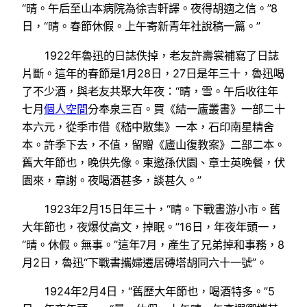
“晴。午后至山本病院為徐吉軒譯。夜得胡適之信。”8
日，“晴。春節休假。上午寄新青年社說稿一篇。”
1922年魯迅的日誌佚掉，老友許壽裳補寫了日誌
片斷。這年的春節是1月28日，27日是年三十，魯迅喝
了不少酒，與老友共聚大年夜：“晴，雪。午后收往年
七月
個人空間
分奉泉三百。買《結一廬叢書》一部二十
本六元，從季巿借《嵇中散集》一本，石印南星精舍
本。許季下去，不值，留贈《廬山復教案》二部二本。
舊大年節也，晚供先像。柬邀孫伏園、章士英晚餐，伏
園來，章謝。夜喝酒甚多，談甚久。”
1923年2月15日年三十，“晴。下戰書游小市。舊
大年節也，夜爆仗高文，掉眠。”16日，年夜年頭一，
“晴。休假。無事。”這年7月，產生了兄弟掉和事務，8
月2日，魯迅“下戰書攜婦遷居磚塔胡同六十一號”。
1924年2月4日，“舊歷大年節也，喝酒特多。”5