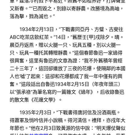
軍，霆落冷村戮下平易近。照舊不如租界好，打牌聲里
又新春。”“已而毀之，別錄以寄靜農。改勝境為高岫，
落為擊，戮為滅也。”
1934年2月13日，“下戰書同亞丹、方璧、古斐往
ABC吃茶店飲紅茶。”14日，“舊歷壬[甲]戌除夕。晴。
晨亞丹返燕，贈以火腿一只、玩具五種，別以火腿一
只、玩具一種托其轉贈靜農。”這個春節魯迅一家過得
很興奮，這里有魯迅的文章為證：“我不外舊積年曾經
二十三年了，這回卻連放了三夜的花爆，使隔鄰的本國
人也‘噓’了起來：這卻和花爆都成了我一年中僅有的興
奮。”這段話出自魯迅1934年2月15日（年夜年頭三）
以“張承祿”為筆名寫的一篇雜文《過年》，后收錄魯迅
的散文集《花邊文學》。
1935年2月3日，“下戰書得唐訶信及汾酒兩瓶。
得蕭軍及悄吟信并小說稿。得河清信。禮拜，亦戌年大
年節也。”他在2月3日致黃源的信中說：“明天爆仗聲似