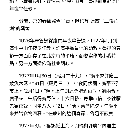
稿。下戰書長虹、效洵來。”今年8月，魯迅離京赴廈門
年夜學任教。
分開北京的春節照舊平庸，但也有“連放了三夜花
爆”的興奮
1926年末魯迅從廈門年夜學告退，1927年1月到
廣州中山年夜學任教，許廣平擔負他的助教。魯迅的春
節一方面保存了在北京時的平庸、勤懇寫作的小我特
點，另一方面還佈滿社會關心。
1927年1月30日（尾月二十九），“廣平來并贈土
鯪魚六尾。”31日（尾月三十），“夜同伏園、廣平不雅
市上。”2月1日，“晴。上午劉達尊贈酒兩瓶，餅兩合。
廣平來。午后得霽野信，十六日發。寄季巿信。夜往騮
先寓夜飯，同坐八人。”2日，“晴。舊歷除夕。午廣平
來并贈食物四種。”在廣州的這個春節，魯迅不寂寞。
1927年8月，魯迅抵上海，開端與許廣平同居生