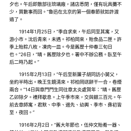
夕也。午后即散部往琉璃廠，諸店悉閉，僅有玩具攤不
少，買數事而回。”魯迅在北京的第一個春節就如許渡
過了。
1914年1月25日，“季自求來，午后同至其寓，又
游小市。沈后青來，未遇。祁柏岡來，貽食品二匣。許
季上貽粽八枚，凍肉一皿。今是舊歷十仲春三旬日
也。”26日，“晴。舊歷除夕也。署中不辦公務。臥至午
后二時乃起。”
1915年2月13日，“午后至新簾子胡同訪小舅父，
坐約半時出。晚王生鏡清來。祁柏岡送餅干一合，卷煙
兩合。”14日與章門門生同往章太炎處賀年：“晴。舊歷
乙卯除夕。禮拜歇息。上午季巿來，交與銀三百元。午
前去章師寓，君默、中季、逷先、幼輿、季巿、彝初皆
至，夜回。”
1916年2月2日，“舊大年節也，伍仲文貽肴一器、