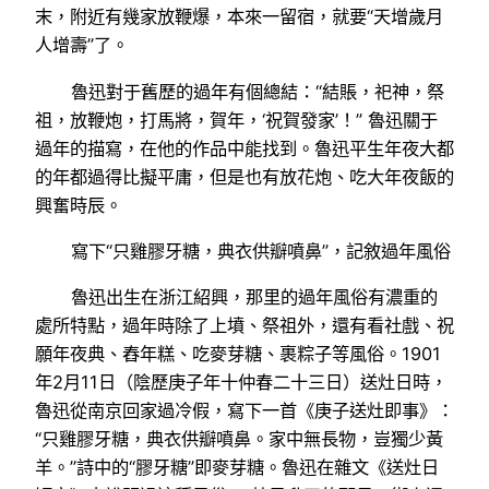
末，附近有幾家放鞭爆，本來一留宿，就要“天增歲月
人增壽”了。
魯迅對于舊歷的過年有個總結：“結賬，祀神，祭
祖，放鞭炮，打馬將，賀年，‘祝賀發家’！” 魯迅關于
過年的描寫，在他的作品中能找到。魯迅平生年夜大都
的年都過得比擬平庸，但是也有放花炮、吃大年夜飯的
興奮時辰。
寫下“只雞膠牙糖，典衣供瓣噴鼻”，記敘過年風俗
魯迅出生在浙江紹興，那里的過年風俗有濃重的
處所特點，過年時除了上墳、祭祖外，還有看社戲、祝
願年夜典、舂年糕、吃麥芽糖、裹粽子等風俗。1901
年2月11日（陰歷庚子年十仲春二十三日）送灶日時，
魯迅從南京回家過冷假，寫下一首《庚子送灶即事》：
“只雞膠牙糖，典衣供瓣噴鼻。家中無長物，豈獨少黃
羊。”詩中的“膠牙糖”即麥芽糖。魯迅在雜文《送灶日