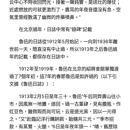
云中心不時收回閃光，接著一聲鈍響，是送灶的爆仗；
近處燃放的可就更激烈了，震耳的年夜音還沒有息，空
氣里曾經散滿了幽微的炸藥噴鼻。”
在北京過年，日誌中常有“錄碑”記載
魯迅的日誌從1912年5月始記，一向到1936年離
世前一天，簡直沒有中止過，所以1913年之后魯迅過
年的記載，都保存在日誌中。
1912年至1919年，魯迅在北京的紹興會館單獨渡
過了7個年初，這7年的春節魯迅是如許過的（以下引
文據《魯迅日誌》）：
1913年2月5日是年三十，魯迅“午后同齊壽山往小
市，因風無一地攤，遂回。過一古董肆，見有膽瓶，作
豇豆色，雖微瑕而尚可玩，云是道光窯，因以一元得
之。”又“赴臨記洋行購餅餌、飴糖共三元。”“季巿招
飲，有蒸鶩、火腿。”6日是年夜年頭一，“晴。舊歷除