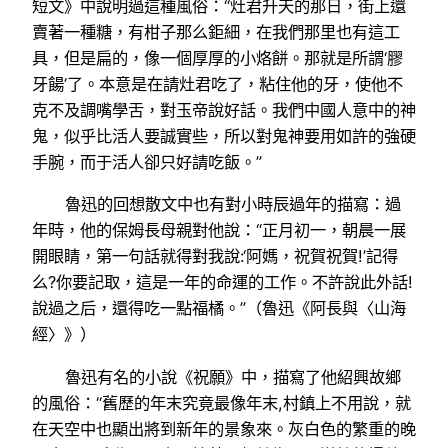
短文》中說明過這種風俗：“灶君升天的那日，街上還
賣著一種糖，有柑子那么鉅細，在我們那里也有這工
具，但是扁的，像一個厚厚的小烙餅。那就是所謂‘膠
牙餳’了。本意是在請灶君吃了，粘住他的牙，使他不
克不及調嘴學舌，對玉帝說好話。我們中國人意中的神
鬼，似乎比活人要誠實些，所以對鬼神要用如許的強硬
手腕，而于活人卻只好請吃飯。”
魯迅的回想散文中也有對小時辰過年的描寫：過
年時，他的保姆長母親對他說：“正月初一，朝晨一展
開眼睛，第一句話就得對我說:‘阿媽，祝賀祝賀!’記得
么?你要記取，這是一年的命運的工作。不許說此外話!
說過之后，還得吃一點福橘。”（魯迅《阿長與〈山海
經〉》）
魯迅有名的小說《祝願》中，描寫了他紹興故鄉
的風俗：“舊歷的年末究竟最像年末,村鎮上不用說，就
在天空中也顯出將到新年的景象來。灰白色的繁重的晚