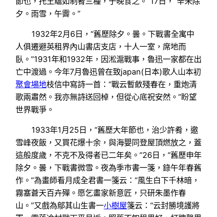
節也，托王蘊如制肴三種，于晚食之。”17日，“辛未除
夕。雨雪，午霽。”
1932年2月6日，“舊歷除夕。曇。下戰書全寓中
人俱遷避英租界內山書店支店，十人一室，席地而
臥。”1931年和1932年，因淞滬戰事，魯迅一家都在出
亡中渡過。今年7月魯迅曾在致japan(日本)歌人山本初
聚會場地
枝信中寫詩一首：“戰云暫斂殘春在，重炮清
歌兩肅然。我亦無詩送回棹，但從心底祝安然。”盼望
世界戰爭。
1933年1月25日，“舊歷大年節也，治少許肴，邀
雪峰夜飯，又買花爆十余，與海嬰同登屋頂燃放之，蓋
這般度歲，不克不及得者已二年矣。”26日，“舊歷申年
除夕。曇，下戰書微雪。夜為季巿書一箋，錄午年春舊
作。”為畫師看月成全君書一箋云：“風生白下千林暗，
霧塞蒼天百卉殫。愿乞畫家新意匠，只研朱墨作春
山。”又戲為鄔其山生書一
小樹屋
箋云：“云封勝境護將