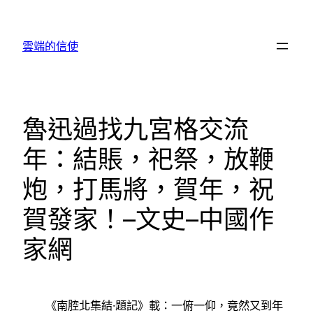
跳
至
雲端的信使
主
要
內
容
魯迅過找九宮格交流
年：結賬，祀祭，放鞭
炮，打馬將，賀年，祝
賀發家！–文史–中國作
家網
《南腔北集結·題記》載：一俯一仰，竟然又到年