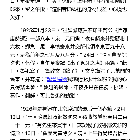
日，年夜年頭一，“曇。休假。上午晴。午李遐卿攜其
郎來，留之午飯。”這個春節魯迅的身材很差，心境也
欠好。
1925年1月23日，“往留黎廠買石印王荊公《百家
唐詩選》一部八本，泉二元四角。夜有麟來并贈甌柑十
六枚，鯽魚二尾。李慎齋來并交所代領奉泉百九十八
元，是為前年之七月及八月分。” 24日，“晴。舊歷除
夕也，休假。自午至夜譯《出了象牙之塔》兩篇。”此
日，魯迅寫了一篇散文《鷂子》，文章講述了兄弟間的
舊事，并寫道：“
聚會場地
我還能企求什么呢？我的心
只得繁重著。” 魯迅的過節，年夜多是在任務，抄碑、
寫作、翻譯，可見魯迅的勤懇。
1926年是魯迅在北京渡過的最后一個春節。2月
12日，“晴。晚長虹及鄭效洵來。夜收教導部奉泉二百
三十一元。”有先生來賀年，日誌記載了教導部欠薪的
情形。13日，“舊歷丙寅除夕。晴。上午得尚鐘吾信并