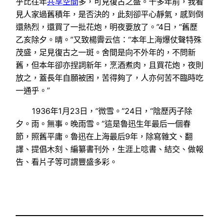
乎比往年
共享空間
多，可見復古之盛。十多年前，我看
見人家過舊積年，是否決的，此刻卻平心靜氣，感到倒
還熱烈，還買了一批花炮，明夜要放了。”4日，“舊歷
乙亥除夕。晴。”又致楊霽云信：“本年上海爆仗聲特殊
茂盛，足見復古之一斑。舍間是向不外年的，不問新
舊，但本年卻亦捏詞新年，烹酒煮肉，且買花炮，夜則
放之，蓋長年自願被困，苦得夠了，人亦何苦不臨時吃
一通乎。”
1936年1月23日，“微雪。”24日，“陰歷丙子除
夕。雨。無事。晚雨雪。”這是魯迅生年最后一個春
節，照舊平庸。魯迅在上海最后9年，除寫雜文、翻
譯、提倡木刻、編纂書刊外，生涯上唸書、結交、做報
告、看片子等可謂豐盛多彩。