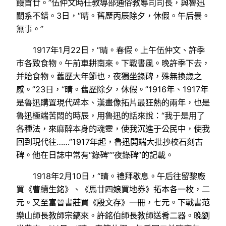
饅首廿。”伍仲文時任教導部通俗教導司司長，與魯迅
關系不錯。3日，“晴。舊歷丙辰除夕，休假。午后曇。
無事。”
1917年1月22日，“晴。春假。上午伍仲文、許季
巿各致食物。午前車耕南來。下戰書風。晚許季下去，
并貽食物。舊歷大年節也，夜獨坐錄碑，殊無換歲之
感。”23日，“晴。舊歷除夕，休假。”1916年、1917年
是魯迅購置現代碑本、漢畫像拓片最狂熱的兩年，也是
魯迅極端苦悶的時辰，用魯迅的話來說：“我于是用了
各種法，來麻醉本身的魂靈，使我沉進于公民中，使我
回到現代往……”1917年起，魯迅開端大批抄校石刻古
碑。他在日誌中常有“錄碑”“夜錄碑”的記載。
1918年2月10日，“晴。禮拜歇息。午后往留黎廠
買《曹續生銘》、《馬廿四娘買地券》拓本各一枚，二
元。又至富晉書莊買《殷文存》一冊，七元。下戰書范
樂山師長教師宗鎬來。許銘伯師長教師送肴二器。晚劉