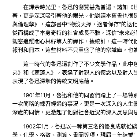
在課余時光里，魯迅的瀏覽甚為普遍，諸如《
著，更是深深吸引著他的眼光。他對譯本舊書也很
與倫理學》，這部書中“物競天擇，適者保存”的退
從而構成了本身奇特的社會成長不雅，深信“未來必
親密追蹤關心林紓等人的譯作，據統計，這一時代
報刊和冊本，這些材料不只豐盛了他的常識庫，也
這一時代的魯迅還創作了不少文學作品，此中包
弟》和《蓮蓬人》，表達了對親人的懷念以及對人生
表現了魯迅深摯的傳統文明底蘊。
1901年11月，魯迅和他的同窗們踏上了一
一次簡略的練習經過的事況，更是一次深入的人生
深處的同情，更激起了他對社會近況的深入反思與
1902年1月，魯迅以一等第三名的優良成就
學、化學、格致、測算、畫圖等項，現屆三年結業”