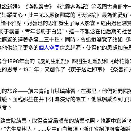
世說新語》《漢魏叢書》《徐霞客游記》等我國古典冊本
是追蹤關心，此中尤以嚴復翻譯的《天演論》最為他愛好
化論不雅點，對魯迅的思惟發生了深入影響。經由過程瀏
勝于曩昔，青年必勝于白叟”，這一不雅念在他后期的社
他購置的譯著多達二三十種。同時，魯迅還瀏覽了諸如《
為他供給了更多的
個人空間
信息起源，使得他的思慮加倍
含1898年寫的《戛劍生雜記》四則生涯雜記和《蒔花雜
的思考。1901年，又創作了《庚子送灶即事》《祭書
場特別的旅途——前去青龍山煤礦練習，在那里，他們近間
體驗。面臨那些在井下汗流浹背的礦工，他感觸感染到了
思考。
從礦路書院結業，取得清當局頒布的結業執照。執照中寫道
，“先生周樹人，……身中面白無須，浙江省紹興府會稽縣