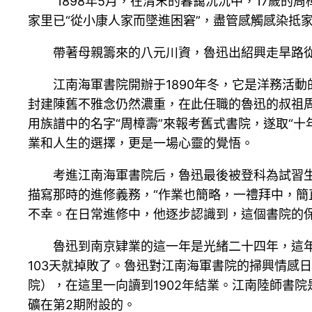
1898年5月，在清末的暮靄沉沉中，17歲
家里已“從小康人家而墜進困窘”，盡管感觸感染抵
帶著母親籌來的八元川資，魯迅出紹興走旱路
江南海軍書院開辦于1890年冬，它是洋務活
封建陳舊不雅念仍然濃重，在此任職的魯迅的叔祖周
用族譜中的名字“周樟壽”來報考舊式書院，遂取“十
業和人生的選擇，更是一場心靈的覺悟。
考進江南海軍書院后，魯迅最後被登科為試習
描寫那時的進修義務，“作業也簡略，一禮拜中，簡
不幸。在日常進修中，他逐步認識到，這個書院的
魯迅到南京肄業的這一年是光緒二十四年，這
103天就掉敗了。魯迅對江南海軍書院的掃興情感
院），在這里一向讀到1902年結業。江南陸師書
礦在第2期附設的。