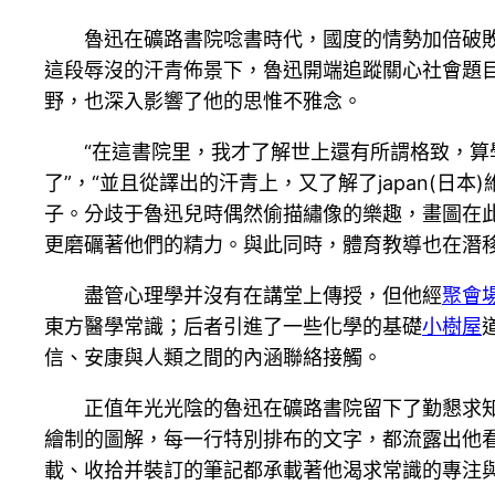
魯迅在礦路書院唸書時代，國度的情勢加倍破敗。
這段辱沒的汗青佈景下，魯迅開端追蹤關心社會題
野，也深入影響了他的思惟不雅念。
“在這書院里，我才了解世上還有所謂格致，
了”，“並且從譯出的汗青上，又了解了japan(
子。分歧于魯迅兒時偶然偷描繡像的樂趣，畫圖在
更磨礪著他們的精力。與此同時，體育教導也在潛
盡管心理學并沒有在講堂上傳授，但他經
聚會
東方醫學常識；后者引進了一些化學的基礎
小樹屋
信、安康與人類之間的內涵聯絡接觸。
正值年光光陰的魯迅在礦路書院留下了勤懇求
繪制的圖解，每一行特別排布的文字，都流露出他
載、收拾并裝訂的筆記都承載著他渴求常識的專注