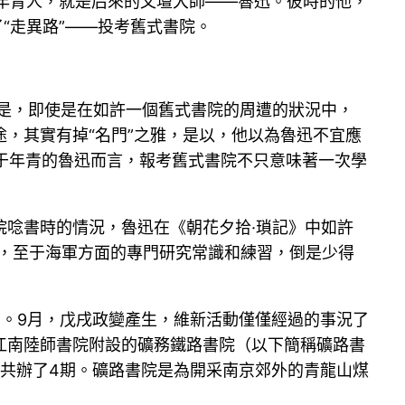
個年青人，就是后來的文壇大師——魯迅。彼時的他，
“走異路”——投考舊式書院。
但是，即使是在如許一個舊式書院的周遭的狀況中，
，其實有掉“名門”之雅，是以，他以為魯迅不宜應
而對于年青的魯迅而言，報考舊式書院不只意味著一次學
唸書時的情況，魯迅在《朝花夕拾·瑣記》中如許
”，至于海軍方面的專門研究常識和練習，倒是少得
。9月，戊戌政變產生，維新活動僅僅經過的事況了
進江南陸師書院附設的礦務鐵路書院（以下簡稱礦路書
，共辦了4期。礦路書院是為開采南京郊外的青龍山煤