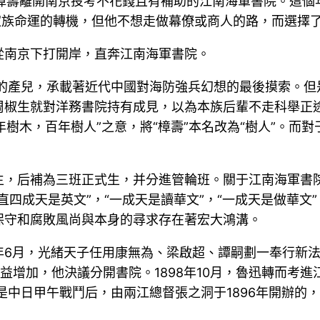
的周樟壽離開南京投考不花錢且有補助的江南海軍書院。這
家族命運的轉機，但他不想走做幕僚或商人的路，而選擇了
從南京下打開岸，直奔江南海軍書院。
動的產兒，承載著近代中國對海防強兵幻想的最後摸索。
椒生就對洋務書院持有成見，以為本族后輩不走科舉正途
年樹木，百年樹人”之意，將“樟壽”本名改為“樹人”。
生，后補為三班正式生，并分進管輪班。關于江南海軍書院
直四成天是英文”，“一成天是讀華文”，“一成天是做華文
保守和腐敗風尚與本身的尋求存在著宏大鴻溝。
年6月，光緒天子任用康無為、梁啟超、譚嗣劃一奉行新法
日益增加，他決議分開書院。1898年10月，魯迅轉而考
院是中日甲午戰鬥后，由兩江總督張之洞于1896年開辦的