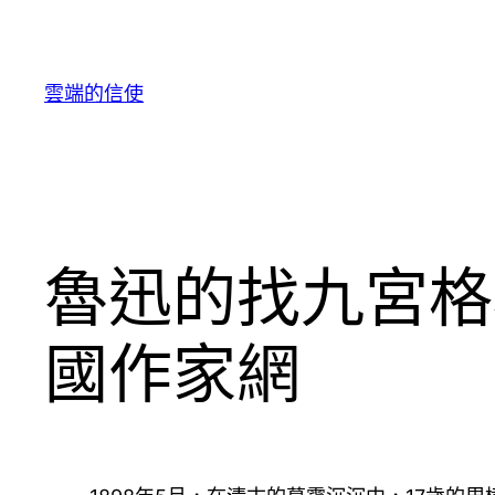
跳
至
主
雲端的信使
要
內
容
魯迅的找九宮格
國作家網