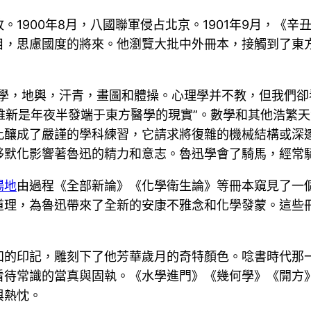
1900年8月，八國聯軍侵占北京。1901年9月，《
目，思慮國度的將來。他瀏覽大批中外冊本，接觸到了東
算學，地輿，汗青，畫圖和體操。心理學并不教，但我們
日本)維新是年夜半發端于東方醫學的現實”。數學和其他浩
此釀成了嚴謹的學科練習，它請求將復雜的機械結構或深
移默化影響著魯迅的精力和意志。魯迅學會了騎馬，經常
場地
由過程《全部新論》《化學衛生論》等冊本窺見了一
道理，為魯迅帶來了全新的安康不雅念和化學發蒙。這些
知的印記，雕刻下了他芳華歲月的奇特顏色。唸書時代那
看待常識的當真與固執。《水學進門》《幾何學》《開方
與熱忱。