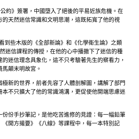
辛丑公約》簽署，中國墮入了絕後的平易近族危機。在
方的天然迷信常識和文明思潮，這既拓寬了他的視
卻看到些木版的《全部新論》和《化學衛生論》之類
繁天然迷信課程的傳授，在他的心中播撒下了迷信的種
邃的迷信理念具象化，這不只考驗著先生的察看力，
騎馬顛末明故宮。
個極新的世界，前者先容了人體剖解圖，講解了部門
冊本不只擴大了他的常識鴻溝，更促使他開端思慮迷
一份份手抄筆記，是他吃苦進修的見證：每一幅鉛筆
》《開方撮要》《八線》等課程中，每一本特別記