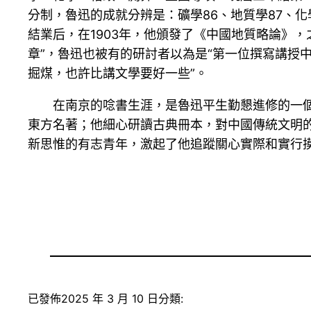
分制，魯迅的成就分辨是：礦學86、地質學87、化
結業后，在1903年，他頒發了《中國地質略論》
章”，魯迅也被有的研討者以為是“第一位撰寫講授中
掘煤，也許比講文學要好一些”。
在南京的唸書生涯，是魯迅平生勤懇進修的一個
東方名著；他細心研讀古典冊本，對中國傳統文明
新思惟的有志青年，激起了他追蹤關心實際和實行
已發佈
2025 年 3 月 10 日
分類: