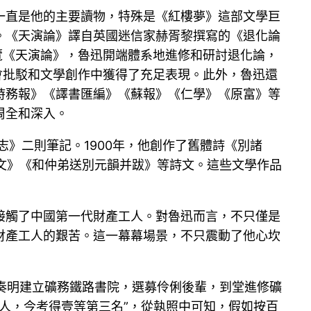
一直是他的主要讀物，特殊是《紅樓夢》這部文學巨
。《天演論》譯自英國迷信家赫胥黎撰寫的《退化論
覽《天演論》，魯迅開端體系地進修和研討退化論，
會批駁和文學創作中獲得了充足表現。此外，魯迅還
時務報》《譯書匯編》《蘇報》《仁學》《原富》等
周全和深入。
志》二則筆記。1900年，他創作了舊體詩《別諸
神文》《和仲弟送別元韻并跋》等詩文。這些文學作品
隔接觸了中國第一代財產工人。對魯迅而言，不只僅是
財產工人的艱苦。這一幕幕場景，不只震動了他心坎
“奏明建立礦務鐵路書院，選募伶俐後輩，到堂進修礦
人，今考得壹等第三名”，從執照中可知，假如按百