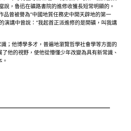
。應當說，魯迅在礦路書院的進修收獲長短常明顯的。
作品曾被譽為“中國地質任務史中開天辟地的第一
州的演講中曾說：“我起首正派進修的是開礦，叫我講
常識；他博學多才，普遍地瀏覽哲學社會學等方面的
展了他的視野，使他從懵懂少年改變為具有新常識、
本。