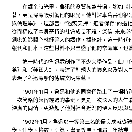
在課余時光里，魯迅的瀏覽甚為普遍，諸如《
著，更是深深吸引著他的眼光。他對譯本舊書也很
與倫理學》，這部書中“物競天擇，適者保存”的退
從而構成了本身奇特的社會成長不雅，深信“未來必
親密追蹤關心林紓等人的譯作，據統計，這一時代
報刊和冊本，這些材料不只豐盛了他的常識庫，也
這一時代的魯迅還創作了不少文學作品，此中包
弟》和《蓮蓬人》，表達了對親人的懷念以及對人生
表現了魯迅深摯的傳統文明底蘊。
1901年11月，魯迅和他的同窗們踏上了一
一次簡略的練習經過的事況，更是一次深入的人生
深處的同情，更激起了他對社會近況的深入反思與
1902年1月，魯迅以一等第三名的優良成就
學、化學、格致、測算、畫圖等項，現屆三年結業”