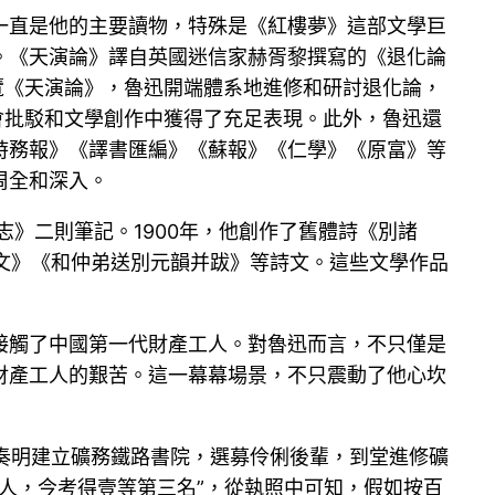
一直是他的主要讀物，特殊是《紅樓夢》這部文學巨
。《天演論》譯自英國迷信家赫胥黎撰寫的《退化論
覽《天演論》，魯迅開端體系地進修和研討退化論，
會批駁和文學創作中獲得了充足表現。此外，魯迅還
時務報》《譯書匯編》《蘇報》《仁學》《原富》等
周全和深入。
志》二則筆記。1900年，他創作了舊體詩《別諸
神文》《和仲弟送別元韻并跋》等詩文。這些文學作品
隔接觸了中國第一代財產工人。對魯迅而言，不只僅是
財產工人的艱苦。這一幕幕場景，不只震動了他心坎
“奏明建立礦務鐵路書院，選募伶俐後輩，到堂進修礦
人，今考得壹等第三名”，從執照中可知，假如按百