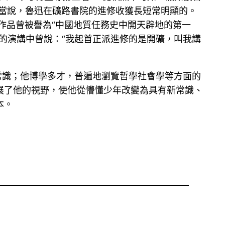
。應當說，魯迅在礦路書院的進修收獲長短常明顯的。
作品曾被譽為“中國地質任務史中開天辟地的第一
州的演講中曾說：“我起首正派進修的是開礦，叫我講
常識；他博學多才，普遍地瀏覽哲學社會學等方面的
展了他的視野，使他從懵懂少年改變為具有新常識、
本。