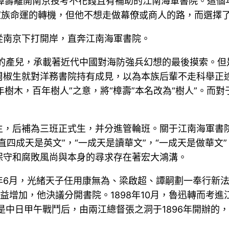
的周樟壽離開南京投考不花錢且有補助的江南海軍書院。這
家族命運的轉機，但他不想走做幕僚或商人的路，而選擇了
從南京下打開岸，直奔江南海軍書院。
動的產兒，承載著近代中國對海防強兵幻想的最後摸索。
椒生就對洋務書院持有成見，以為本族后輩不走科舉正途
年樹木，百年樹人”之意，將“樟壽”本名改為“樹人”。
生，后補為三班正式生，并分進管輪班。關于江南海軍書院
直四成天是英文”，“一成天是讀華文”，“一成天是做華文
保守和腐敗風尚與本身的尋求存在著宏大鴻溝。
年6月，光緒天子任用康無為、梁啟超、譚嗣劃一奉行新法
日益增加，他決議分開書院。1898年10月，魯迅轉而考
院是中日甲午戰鬥后，由兩江總督張之洞于1896年開辦的