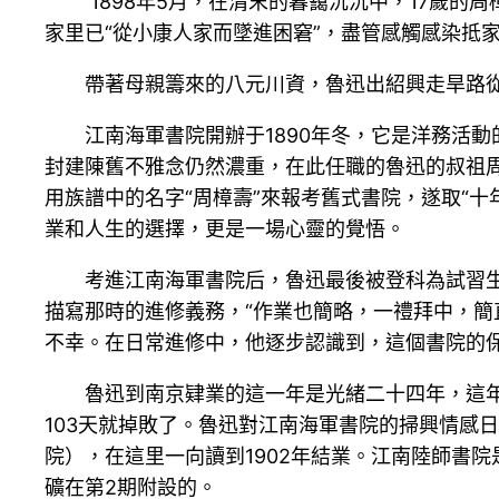
1898年5月，在清末的暮靄沉沉中，17歲
家里已“從小康人家而墜進困窘”，盡管感觸感染抵
帶著母親籌來的八元川資，魯迅出紹興走旱路
江南海軍書院開辦于1890年冬，它是洋務活
封建陳舊不雅念仍然濃重，在此任職的魯迅的叔祖周
用族譜中的名字“周樟壽”來報考舊式書院，遂取“十
業和人生的選擇，更是一場心靈的覺悟。
考進江南海軍書院后，魯迅最後被登科為試習
描寫那時的進修義務，“作業也簡略，一禮拜中，簡
不幸。在日常進修中，他逐步認識到，這個書院的
魯迅到南京肄業的這一年是光緒二十四年，這
103天就掉敗了。魯迅對江南海軍書院的掃興情感
院），在這里一向讀到1902年結業。江南陸師書
礦在第2期附設的。