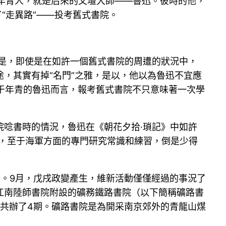
個年青人，就是后來的文壇大師——魯迅。彼時的他，
“走異路”——投考舊式書院。
但是，即使是在如許一個舊式書院的周遭的狀況中，
，其實有掉“名門”之雅，是以，他以為魯迅不宜應
而對于年青的魯迅而言，報考舊式書院不只意味著一次學
唸書時的情況，魯迅在《朝花夕拾·瑣記》中如許
”，至于海軍方面的專門研究常識和練習，倒是少得
。9月，戊戌政變產生，維新活動僅僅經過的事況了
進江南陸師書院附設的礦務鐵路書院（以下簡稱礦路書
，共辦了4期。礦路書院是為開采南京郊外的青龍山煤