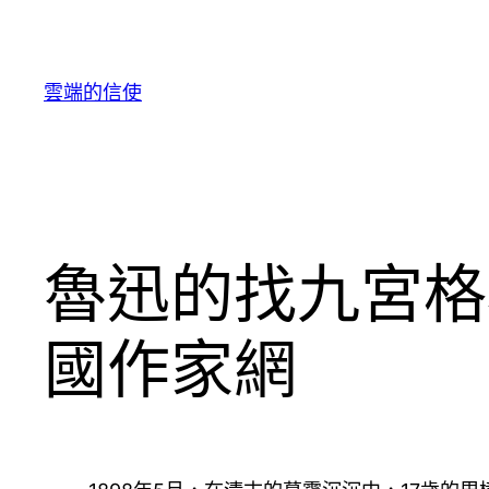
跳
至
主
雲端的信使
要
內
容
魯迅的找九宮格
國作家網