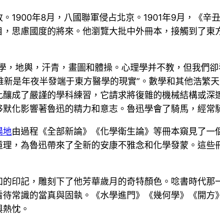
1900年8月，八國聯軍侵占北京。1901年9月，《
目，思慮國度的將來。他瀏覽大批中外冊本，接觸到了東
算學，地輿，汗青，畫圖和體操。心理學并不教，但我們
日本)維新是年夜半發端于東方醫學的現實”。數學和其他浩
此釀成了嚴謹的學科練習，它請求將復雜的機械結構或深
移默化影響著魯迅的精力和意志。魯迅學會了騎馬，經常
場地
由過程《全部新論》《化學衛生論》等冊本窺見了一
道理，為魯迅帶來了全新的安康不雅念和化學發蒙。這些
知的印記，雕刻下了他芳華歲月的奇特顏色。唸書時代那
看待常識的當真與固執。《水學進門》《幾何學》《開方
與熱忱。