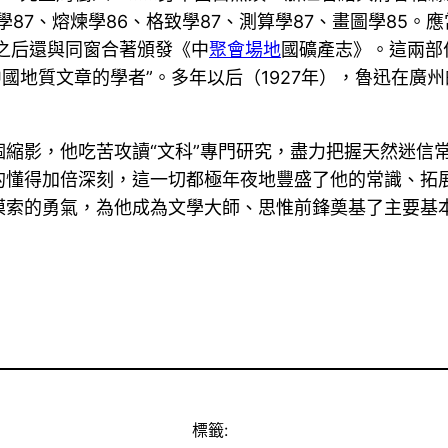
學87、熔煉學86、格致學87、測算學87、畫圖學85
，之后還與同窗合著頒發《中
聚會場地
國礦產志》。這兩部
國地質文章的學者”。多年以后（1927年），魯迅在廣
縮影，他吃苦攻讀“文科”專門研究，盡力把握天然迷信
的懂得加倍深刻，這一切都極年夜地豐盛了他的常識、拓
摸索的勇氣，為他成為文學大師、思惟前鋒奠基了主要基
標籤: