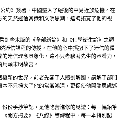
辛丑公約》簽署，中國墮入了絕後的平易近族危機。在
方的天然迷信常識和文明思潮，這既拓寬了他的視
卻看到些木版的《全部新論》和《化學衛生論》之類
繁天然迷信課程的傳授，在他的心中播撒下了迷信的種
邃的迷信理念具象化，這不只考驗著先生的察看力，
騎馬顛末明故宮。
個極新的世界，前者先容了人體剖解圖，講解了部門
冊本不只擴大了他的常識鴻溝，更促使他開端思慮迷
一份份手抄筆記，是他吃苦進修的見證：每一幅鉛筆
》《開方撮要》《八線》等課程中，每一本特別記