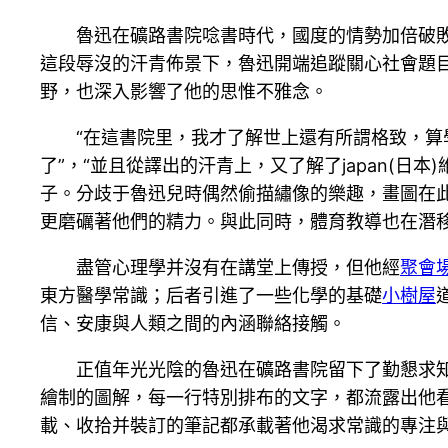
魯迅在礦路書院唸書時代，國度的情勢加倍破敗。
這段辱沒的汗青佈景下，魯迅開端追蹤關心社會題
野，也深入影響了他的思惟不雅念。
“在這書院里，我才了解世上還有所謂格致，
了”，“並且從譯出的汗青上，又了解了japan(
子。分歧于魯迅兒時偶然偷描繡像的樂趣，畫圖在
更磨礪著他們的精力。與此同時，體育教導也在潛
盡管心理學并沒有在講堂上傳授，但他經
聚會
東方醫學常識；后者引進了一些化學的基礎
小樹屋
信、安康與人類之間的內涵聯絡接觸。
正值年光光陰的魯迅在礦路書院留下了勤懇求
繪制的圖解，每一行特別排布的文字，都流露出他
載、收拾并裝訂的筆記都承載著他渴求常識的專注