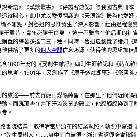
世說新語》《漢魏叢書》《徐霞客游記》等我國古典冊本
是追蹤關心，此中尤以嚴復翻譯的《天演論》最為他愛好
化論不雅點，對魯迅的思惟發生了深入影響。經由過程瀏
勝于曩昔，青年必勝于白叟”，這一不雅念在他后期的社
他購置的譯著多達二三十種。同時，魯迅還瀏覽了諸如《
為他供給了更多的
個人空間
信息起源，使得他的思慮加倍
含1898年寫的《戛劍生雜記》四則生涯雜記和《蒔花雜
的思考。1901年，又創作了《庚子送灶即事》《祭書
場特別的旅途——前去青龍山煤礦練習，在那里，他們近間
體驗。面臨那些在井下汗流浹背的礦工，他感觸感染到了
思考。
從礦路書院結業，取得清當局頒布的結業執照。執照中寫道
，“先生周樹人，……身中面白無須，浙江省紹興府會稽縣