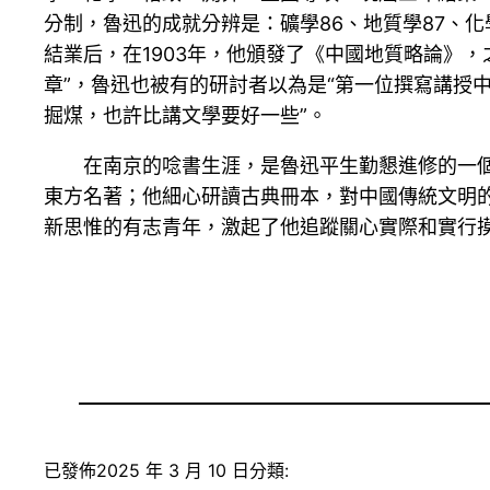
分制，魯迅的成就分辨是：礦學86、地質學87、化
結業后，在1903年，他頒發了《中國地質略論》
章”，魯迅也被有的研討者以為是“第一位撰寫講授中
掘煤，也許比講文學要好一些”。
在南京的唸書生涯，是魯迅平生勤懇進修的一個
東方名著；他細心研讀古典冊本，對中國傳統文明
新思惟的有志青年，激起了他追蹤關心實際和實行
已發佈
2025 年 3 月 10 日
分類: