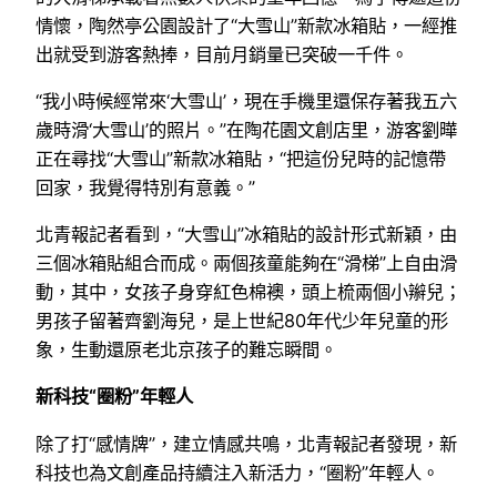
情懷，陶然亭公園設計了“大雪山”新款冰箱貼，一經推
出就受到游客熱捧，目前月銷量已突破一千件。
“我小時候經常來‘大雪山’，現在手機里還保存著我五六
歲時滑‘大雪山’的照片。”在陶花園文創店里，游客劉曄
正在尋找“大雪山”新款冰箱貼，“把這份兒時的記憶帶
回家，我覺得特別有意義。”
北青報記者看到，“大雪山”冰箱貼的設計形式新穎，由
三個冰箱貼組合而成。兩個孩童能夠在“滑梯”上自由滑
動，其中，女孩子身穿紅色棉襖，頭上梳兩個小辮兒；
男孩子留著齊劉海兒，是上世紀80年代少年兒童的形
象，生動還原老北京孩子的難忘瞬間。
新科技“圈粉”年輕人
除了打“感情牌”，建立情感共鳴，北青報記者發現，新
科技也為文創產品持續注入新活力，“圈粉”年輕人。