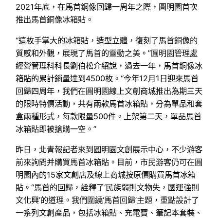
2021年底，在馬首銅像回歸一周年之際，圓明園首次
推出馬首銅像冰箱貼。
“這枚手掌大的冰箱貼，造型立體，復刻了馬首銅像的
質感和外觀，展現了馬首的靈動之美。”圓明園管理處
經營管理科科長劉伯松介紹說，過去一年，馬首銅像冰
箱貼的累計銷量達到4500枚。“今年12月1日迎來馬首
回歸四周年，我們在圓明園線上文創商城推出為期三天
的限時特價活動，共有兩款馬首冰箱貼，分為單品和套
盒兩種形式，每款限量500件。上架第二天，單品馬首
冰箱貼即被搶購一空。”
昨日，北青報記者來到圓明園文創展示中心，不少游客
前來詢問并購買馬首冰箱貼。目前，市民游客仍可在圓
明園內的15家文創店及線上商城按原價購買馬首冰箱
貼。“馬首的回歸，詮釋了‘民族弱則文物失，國運強則
文化興’的道理。我們圍繞‘馬首回歸’主題，重點設計了
一系列文創產品，包括冰箱貼、充電寶、筆記本套裝、