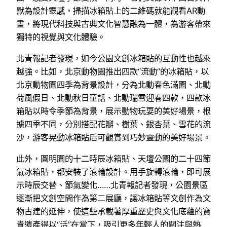
獸為設計靈感，掃描冰箱貼上的二維碼就能觀看AR動
畫，將現代科技與古典文化智慧融為一體，為游客帶來
獨特的視覺與文化體驗。
北青報記者發現，如今公園文創冰箱貼的互動性也越來
越強。比如，北京動物園推出四款“流動”的冰箱貼，以
北京動物園四季為背景設計，分為北動春色滿園、北動
荷風假日、北動秋日童話、北動瑞雪迎春四款，四款冰
箱貼以時令季節為背景，展示動物玩耍的美好場景，根
據四季不同，分別搭配花瓣、樹葉、銀杏葉、雪花的流
沙，游客晃動冰箱貼后可觀賞到巧妙靈動的美好場景。
此外，圓明園的十二時辰冰箱貼、天壇公園的二十四節
氣冰箱貼，都安裝了滾輪設計。用手旋轉滾輪，即可展
示時辰交替、節氣變化……北青報記者發現，公園景區
逐漸把文創空間作為第二展廳，讓冰箱貼等文創作為文
物古建的延伸，使這些承載著厚重歷史與文化底蘊的寶
貴遺產得以“活”在當下，吸引更多年輕人的關注與熱