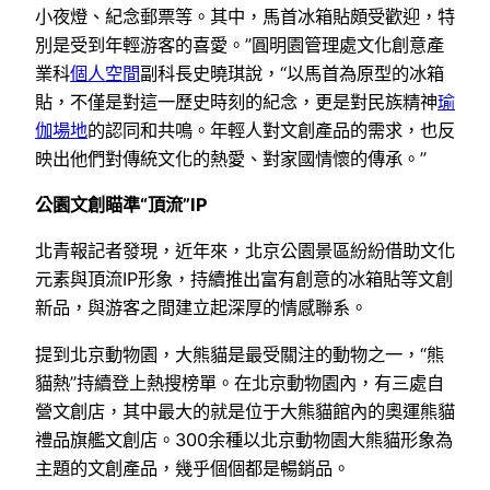
小夜燈、紀念郵票等。其中，馬首冰箱貼頗受歡迎，特
別是受到年輕游客的喜愛。”圓明園管理處文化創意產
業科
個人空間
副科長史曉琪說，“以馬首為原型的冰箱
貼，不僅是對這一歷史時刻的紀念，更是對民族精神
瑜
伽場地
的認同和共鳴。年輕人對文創產品的需求，也反
映出他們對傳統文化的熱愛、對家國情懷的傳承。”
公園文創瞄準“頂流”IP
北青報記者發現，近年來，北京公園景區紛紛借助文化
元素與頂流IP形象，持續推出富有創意的冰箱貼等文創
新品，與游客之間建立起深厚的情感聯系。
提到北京動物園，大熊貓是最受關注的動物之一，“熊
貓熱”持續登上熱搜榜單。在北京動物園內，有三處自
營文創店，其中最大的就是位于大熊貓館內的奧運熊貓
禮品旗艦文創店。300余種以北京動物園大熊貓形象為
主題的文創產品，幾乎個個都是暢銷品。