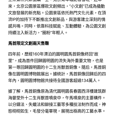
來，北京公園景區爆款文創頻出，“小文創”已成為撬動
文旅發展的新亮點。公園景區依托熱門文化元素，在頂
流IP的加持下不斷推出文創新品，與游客建立深刻的情
感共鳴。同時，依靠科技賦能、互動體驗，為公園文創
持續注入新活力，“圈粉”年輕人。
馬首限定文創兩天售罄
四年前，歷經160年漂泊的圓明園馬首銅像終回“故
里”，成為首件回歸圓明園的流失海外重要文物，也是
第一尊回歸圓明園的十二生肖獸首銅像。隨后，馬首銅
像在圓明園博物館展出。據統計，馬首銅像回歸后的四
年內，圓明園博物館共接待全國游客超過134萬人。
據了解，馬首銅像原為清代圓明園長春園西洋樓建筑群
海晏堂外十二生肖獸首噴泉中，午馬噴泉的主要構件。
以分鑄法、失蠟法和鉚接工藝等多種技法制作而成，神
態栩栩如生，毛發分毫畢現，展現出極高的工藝水準。