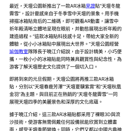
最近，天壇公園新推出了一款AR冰箱
見證
貼“天壇冬龍
霽雪”，設計靈感來自于冬季雪中天壇的景象。用手機
掃描冰箱貼背后的二維碼，即可觀看AR動畫，讓雪中
祈年殿清晰立體地呈現在眼前，并動態展現出祈年殿的
建造過程。“這款冰箱貼科技感十足，帶給大家全新的
體驗，從小小冰箱貼中展現出大世界。”天壇公園經營
瑜伽教室
隊隊長于曉江介紹說，由于設計精美，小巧便
攜，一枚小小的冰箱貼能同時兼具觀賞性與紀念性，為
游客了解天壇歷史文化提供了一個切入口。
即將到來的元旦假期，天壇公園將再推三款AR冰箱
貼，分別以“天壇春鹿芳澤”“天壇夏驥紫霄”和“天壇秋凰
金羽”為主題，與目前正在熱銷的“天壇冬龍霽雪”一同
展現天壇四季的美麗景色和深厚的文化底蘊。
據于曉江介紹，這三款AR冰箱貼都采用了裸眼3D與流
沙技術，使游客無需佩戴任何設備就能欣賞到立體畫
面，感受天壇季節變換。同時，它們又都以中國古典神