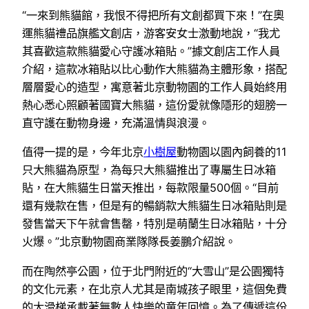
“一來到熊貓館，我恨不得把所有文創都買下來！”在奧
運熊貓禮品旗艦文創店，游客安女士激動地說，“我尤
其喜歡這款熊貓愛心守護冰箱貼。”據文創店工作人員
介紹，這款冰箱貼以比心動作大熊貓為主體形象，搭配
層層愛心的造型，寓意著北京動物園的工作人員始終用
熱心悉心照顧著國寶大熊貓，這份愛就像隱形的翅膀一
直守護在動物身邊，充滿溫情與浪漫。
值得一提的是，今年北京
小樹屋
動物園以園內飼養的11
只大熊貓為原型，為每只大熊貓推出了專屬生日冰箱
貼，在大熊貓生日當天推出，每款限量500個。“目前
還有幾款在售，但是有的暢銷款大熊貓生日冰箱貼則是
發售當天下午就會售罄，特別是萌蘭生日冰箱貼，十分
火爆。”北京動物園商業隊隊長姜鵬介紹說。
而在陶然亭公園，位于北門附近的“大雪山”是公園獨特
的文化元素，在北京人尤其是南城孩子眼里，這個免費
的大滑梯承載著無數人快樂的童年回憶。為了傳遞這份