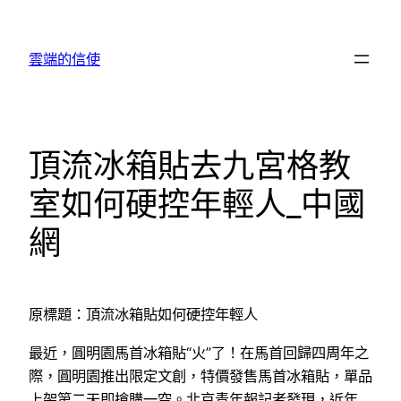
跳
至
雲端的信使
主
要
內
容
頂流冰箱貼去九宮格教
室如何硬控年輕人_中國
網
原標題：頂流冰箱貼如何硬控年輕人
最近，圓明園馬首冰箱貼“火”了！在馬首回歸四周年之
際，圓明園推出限定文創，特價發售馬首冰箱貼，單品
上架第二天即搶購一空。北京青年報記者發現，近年