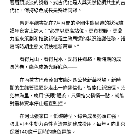
著眉頭淡淡的說道。式古代化是人與天然協調共生的古
代化，保持綠色成長是殊途同歸。
習近平總書記在7月召開的全國生態周遭的狀況維
護年夜會上誇大：“必需以更高站位、更寬視野、更鼎
力度來策劃和推動新征程生態周遭的狀況維護任務，譜
寫新時期生態文明扶植新篇章。”
看得見山、看得見水、記得住鄉愁。新時期的成
長答卷，綠色成為光鮮底色——
在內蒙古巴彥淖爾市臨河區公營新華林場，新時
期的生態管理逐步走出一條迷信化、智能化新途徑。茫
茫林海里，應用“天眼”體系，只需指尖悄悄一點，就能
對叢林資本停止巡查監控。
在河北張家口，低碳轉型、綠色成長勢頭正強。
張北可再生動力柔性直流電網建成投用，每年可向北京
保送140億千瓦時的綠色電能。