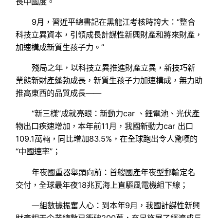
長中國度。
9月，習近平總書記在黑龍江考核時誇大：“整合
科技立異資本，引領成長計謀性新興財產和將來財產，
加速構成新質生孩子力。”
殘局之年，以科技立異推進財產立異，新技巧新
業態新財產蓬勃成長，新質生孩子力加速構成，無力助
推高東西的品質成長——
“新三樣”成就亮眼：新動力car 、鋰電池、光伏產
物出口疾速增加，本年前11月，我國新動力car 出口
109.1萬輛，同比增加83.5%，在全球跑出令人驚嘆的
“中國速率”；
年夜國重器舉頭向前：首艘國產年夜型郵輪定名
交付，全球最年夜18兆瓦海上直驅風電機組下線；
一組數據振奮人心：到本年9月，我國計謀性新興
財產相干企業總數已衝破200萬，充足施展了經濟成長