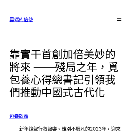
跳
至
雲端的信使
主
要
內
容
靠實干首創加倍美妙的
將來 ——殘局之年，覓
包養心得總書記引領我
們推動中國式古代化
包養軟體
新年鐘聲行將敲響。離別不服凡的2023年，迎來