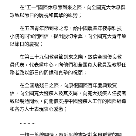
在“五一”國際休息節到來之際，向全國寬大休息群
眾致以節日的慶祝和真摯的慰勞；
在五四青年節到來之際，給中國農業年夜學科技
小院的同窗們回信，提出殷切希冀，向全國寬大青年致
以節日的慶祝；
在第三十九個教員節到來之際，致信全國優良教
員代表，代表黨中心，向他們和全國寬大教員及教導任
務者致以節日的問候和真摯的祝願；
在全國助殘日之際，向康復國際百年慶典致賀
信，向全國寬大殘疾人及其支屬，向寬大殘疾人任務者
致以親熱問候，向關懷支撐中國殘疾人工作的國際組織
和各方人士表現衷心感激；
…………
一枝一葉總關情，習近平總書記對各界群眾的關