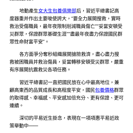
地動產生
女大生包養俱樂部
后，習近平總書記高
度器重并作出主要唆使誇大，“要全力展開搜救，實時
救治受傷職員，最年夜限制削減職員傷亡”“妥當安頓受
災群眾，保證群眾基礎生涯”“盡最年夜盡力保證國民群
眾性命財富平安”。
各方面爭分奪秒組織展開搶險救濟，盡心盡力搜
救被困職員并救治傷員，妥當轉移安頓受災群眾，嚴重
有序展開抗震救災各項任務。
習近平總書記一直把國民放在心中最高地位，兼
顧高東西的品質成長和高程度平安，國民
包養價格
群眾
的取得感、幸福感、平安感加倍充分、更有保證、更可
連續。
深切的平易近生掛念，表現在一項項惠平易近政
策舉動中——