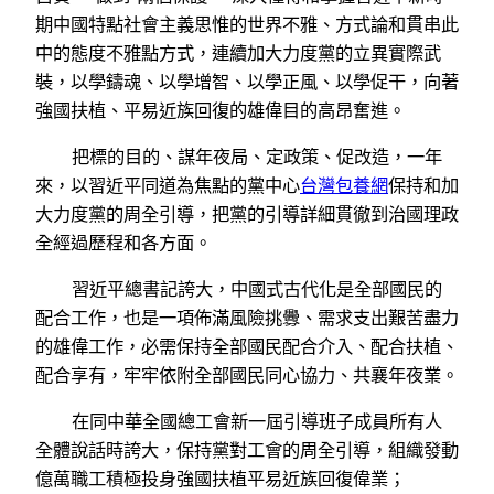
期中國特點社會主義思惟的世界不雅、方式論和貫串此
中的態度不雅點方式，連續加大力度黨的立異實際武
裝，以學鑄魂、以學增智、以學正風、以學促干，向著
強國扶植、平易近族回復的雄偉目的高昂奮進。
把標的目的、謀年夜局、定政策、促改造，一年
來，以習近平同道為焦點的黨中心
台灣包養網
保持和加
大力度黨的周全引導，把黨的引導詳細貫徹到治國理政
全經過歷程和各方面。
習近平總書記誇大，中國式古代化是全部國民的
配合工作，也是一項佈滿風險挑釁、需求支出艱苦盡力
的雄偉工作，必需保持全部國民配合介入、配合扶植、
配合享有，牢牢依附全部國民同心協力、共襄年夜業。
在同中華全國總工會新一屆引導班子成員所有人
全體說話時誇大，保持黨對工會的周全引導，組織發動
億萬職工積極投身強國扶植平易近族回復偉業；