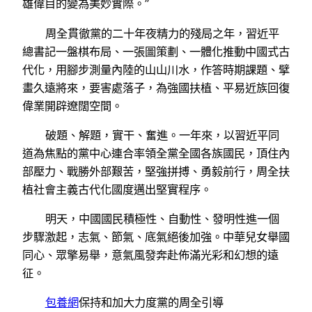
雄偉目的變為美妙實際。”
周全貫徹黨的二十年夜精力的殘局之年，習近平
總書記一盤棋布局、一張圖策劃、一體化推動中國式古
代化，用腳步測量內陸的山山川水，作答時期課題、擘
畫久遠將來，要害處落子，為強國扶植、平易近族回復
偉業開辟遼闊空間。
破題、解題，實干、奮進。一年來，以習近平同
道為焦點的黨中心連合率領全黨全國各族國民，頂住內
部壓力、戰勝外部艱苦，堅強拼搏、勇毅前行，周全扶
植社會主義古代化國度邁出堅實程序。
明天，中國國民積極性、自動性、發明性進一個
步驟激起，志氣、節氣、底氣絕後加強。中華兒女舉國
同心、眾擎易舉，意氣風發奔赴佈滿光彩和幻想的遠
征。
包養網
保持和加大力度黨的周全引導