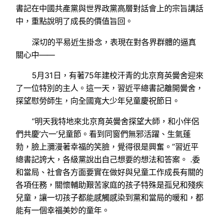
書記在中國共產黨與世界政黨高層對話會上的宗旨講話
中，重點說明了成長的價值旨回。
深切的平易近生掛念，表現在對各界群體的逼真
關心中——
5月31日，有著75年建校汗青的北京育英黌舍迎來
了一位特別的主人。這一天，習近平總書記離開黌舍，
探望慰勞師生，向全國寬大少年兒童慶祝節日。
“明天我特地來北京育英黌舍探望大師，和小伴侶
們共慶‘六一’兒童節。看到同窗們無邪活躍、生氣蓬
勃，臉上瀰漫著幸福的笑臉，覺得很是興奮。”習近平
總書記誇大，各級黨說出自己想要的想法和答案。 .委
和當局、社會各方面要實在做好與兒童工作成長有關的
各項任務，關懷輔助艱苦家庭的孩子特殊是孤兒和殘疾
兒童，讓一切孩子都能感觸感染到黨和當局的暖和，都
能有一個幸福美妙的童年。