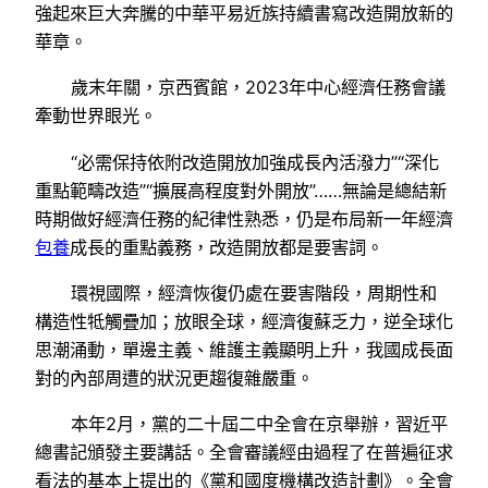
強起來巨大奔騰的中華平易近族持續書寫改造開放新的
華章。
歲末年關，京西賓館，2023年中心經濟任務會議
牽動世界眼光。
“必需保持依附改造開放加強成長內活潑力”“深化
重點範疇改造”“擴展高程度對外開放”……無論是總結新
時期做好經濟任務的紀律性熟悉，仍是布局新一年經濟
包養
成長的重點義務，改造開放都是要害詞。
環視國際，經濟恢復仍處在要害階段，周期性和
構造性牴觸疊加；放眼全球，經濟復蘇乏力，逆全球化
思潮涌動，單邊主義、維護主義顯明上升，我國成長面
對的內部周遭的狀況更趨復雜嚴重。
本年2月，黨的二十屆二中全會在京舉辦，習近平
總書記頒發主要講話。全會審議經由過程了在普遍征求
看法的基本上提出的《黨和國度機構改造計劃》。全會