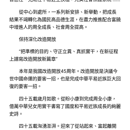
從中心到處所，一系列新安排、新舉動，把成長
結果不竭轉化為國民高品德生涯，在盡力推進配合富饒
中增進人的周全成長、社會周全提高。
保持深化改造開放
“把準標的目的、守正立異、真抓實干，在新征程
上譜寫改造開放新篇章”
本年是我國改造開放45周年。改造開放是決議今
世中國命運的要害一招，也是完成中華平易近族巨大回
復的要害一招。
四十五載歲月如歌。從盼小康到完成周全小康，
億萬中華兒女用實干書寫了國度和平易近族成長的絢麗
史詩。
四十五載洶湧澎湃。迎來了從站起來、富起離開