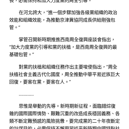
長，必需保持和加大力度黨的周全引導。”
在河北誇大，“進一個步驟加強各級黨組織的政治
效能和組織效能，為推動京津冀協同成長供給剛強包
管。”
掌管召開新時期推進西南周全復興座談會指出，
“加大力度黨的引導和黨的扶植，是西南周全復興的最
基礎包管。”
對黨的扶植和組織任務作出主要唆使指出，“周全
扶植社會主義古代化國度，周全推動中華平易近族巨大
回復，要害在黨，要害在人。”
…………
思惟是舉動的先導。新時期新征程，面臨錯綜復
雜的國際國際情勢、艱難沉重的改造成長穩固義務、各
類不斷定難預感的風險挑釁，要完成黨的二十年夜斷定
的計謀目的，必需保持不懈用習近平新時期中國特點社