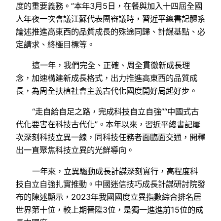
度的重要義務。”本年3月5日，在餐與加入十四屆全國
人年夜一次會議江蘇代表團審議時，習近平總書記體系
論述推進高東西的品質成長的殊途同歸、計謀基點、必
定請求、終極目標等。
這一年，我們完全、正確、周全貫徹新成長理
念，加速構建新成長格式，出力推進高東西的品質成
長，為周全扶植社會主義古代化國度開好局起好步。
“走自給自足之路，完成科技自立自強”“中國式古
代化要害在科技古代化”。本年以來，習近平總書記屢
次深刻科技立異一線，同科技任務者面臨面交通，開釋
出一直聚焦科技立異的光鮮導向。
一年來，立異驅動成長計謀深刻實行，高程度科
技自立自強扎實推動。中國迷信技巧成長計謀研討院發
布的陳述顯示，2023年我國國度立異指數綜合排名居
世界第十位，較上期晉陞3位，是獨一進進前15位的成