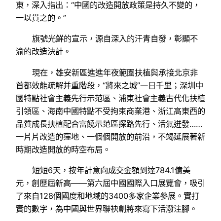
東，深入指出：“中國的改造開放政策是持久不變的，
一以貫之的。”
旗號光鮮的宣示，源自深入的汗青自發，彰顯不
渝的改造決計。
現在，雄安新區進進年夜範圍扶植與承接北京非
首都效能疏解并重階段，“將來之城”一日千里；深圳中
國特點社會主義先行示范區、浦東社會主義古代化扶植
引領區、海南中國特點不受拘束商業港、浙江高東西的
品質成長扶植配合富饒示范區探路先行、活氣迸發……
一片片改造的窪地、一個個開放的前沿，不竭延展著新
時期改造開放的時空布局。
短短6天，按年計意向成交金額到達784.1億美
元，創歷屆新高——第六屆中國國際入口展覽會，吸引
了來自128個國度和地域的3400多家企業參展。實打
實的數字，為中國與世界聯袂創將來寫下活潑注腳。