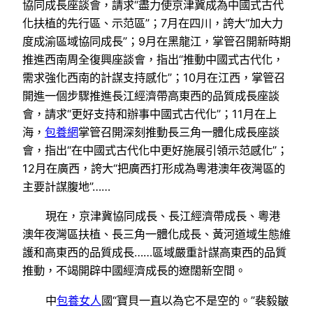
協同成長座談會，請求“盡力使京津冀成為中國式古代
化扶植的先行區、示范區”；7月在四川，誇大“加大力
度成渝區域協同成長”；9月在黑龍江，掌管召開新時期
推進西南周全復興座談會，指出“推動中國式古代化，
需求強化西南的計謀支持感化”；10月在江西，掌管召
開進一個步驟推進長江經濟帶高東西的品質成長座談
會，請求“更好支持和辦事中國式古代化”；11月在上
海，
包養網
掌管召開深刻推動長三角一體化成長座談
會，指出“在中國式古代化中更好施展引領示范感化”；
12月在廣西，誇大“把廣西打形成為粵港澳年夜灣區的
主要計謀腹地”……
現在，京津冀協同成長、長江經濟帶成長、粵港
澳年夜灣區扶植、長三角一體化成長、黃河道域生態維
護和高東西的品質成長……區域嚴重計謀高東西的品質
推動，不竭開辟中國經濟成長的遼闊新空間。
中
包養女人
國“寶貝一直以為它不是空的。”裴毅皺