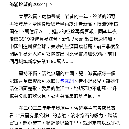
佈滿盼望的2024年。
春華秋實，歲物豐成。曩昔的一年，盼望的郊野
再獲豐產，全國食糧總產量再創汗青新高，持續9年穩
固在1.3萬億斤以上；進步的征途再傳喜報，國產年夜
飛機C919投進貿易運營、新動力car 出口疾速增加，
中國制造叫響全球；美妙的生涯再譜新篇，前三季度全
國居平易近人均可安排支出同比現實增加5.9%，前11
個月城鎮新增失業1180萬人……
堅持不懈、活氣無窮的中國，兒，滅妻讓每一個
妃嬪甚至奴婢都可以欺負
包養網
、看不起女兒，讓她生
活在四面楚歌、委屈的生活中，她想死也不能死。”升
騰著暖和的炊火氣，彭湃著高昂的奮進氣力。
在二〇二三年新年賀詞中，習近平主席曾密意寄
看：“只需有愚公移山的志氣、滴水穿石的毅力，踏踏
實實，靜心苦干，積跬步以致千里，就必定可以或許把