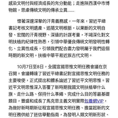
感染文明付與經濟成長的充分動能；走進陜西漢中市博
物館，思慮傳統文明的傳承立異……
懷著深邃深摯的汗青義務感，一年來，習近平總
書記考核文明遺產、追隨文明根脈，以果斷的文明自
發、宏闊的汗青視野、深遠的計謀考量，不竭深化對文
明扶植的紀律性熟悉，引領中華優良傳統文明發明性轉
化、立異性成長，引領我們配合盡力發明屬于我們這個
時期的新文明，扶植中華平易近族古代文明。
10月7日至8日，全國宣揚思惟文明任務會議在京
召開。會議轉達了習近平總書記對宣揚思惟文明任務的
主要唆使，正式提出和體系論述了習近平文明思惟。習
近平文明思惟深入答覆了新時期我國文明扶植舉什么
旗、走什么路、保持什么準繩、完成什么目的等最基礎
題目，豐盛和成長了馬克思主義文明實際
包養網VIP
，
為做好新時期新征程宣揚思惟文明任務、擔當起新的文
明任務供給了迷信舉動指南，為發明人類文明新形狀、