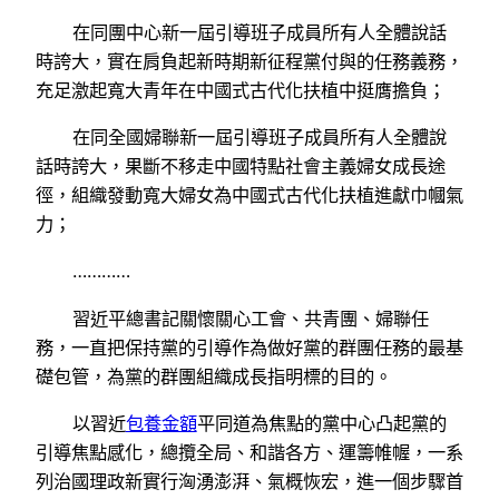
在同團中心新一屆引導班子成員所有人全體說話
時誇大，實在肩負起新時期新征程黨付與的任務義務，
充足激起寬大青年在中國式古代化扶植中挺膺擔負；
在同全國婦聯新一屆引導班子成員所有人全體說
話時誇大，果斷不移走中國特點社會主義婦女成長途
徑，組織發動寬大婦女為中國式古代化扶植進獻巾幗氣
力；
…………
習近平總書記關懷關心工會、共青團、婦聯任
務，一直把保持黨的引導作為做好黨的群團任務的最基
礎包管，為黨的群團組織成長指明標的目的。
以習近
包養金額
平同道為焦點的黨中心凸起黨的
引導焦點感化，總攬全局、和諧各方、運籌帷幄，一系
列治國理政新實行洶湧澎湃、氣概恢宏，進一個步驟首