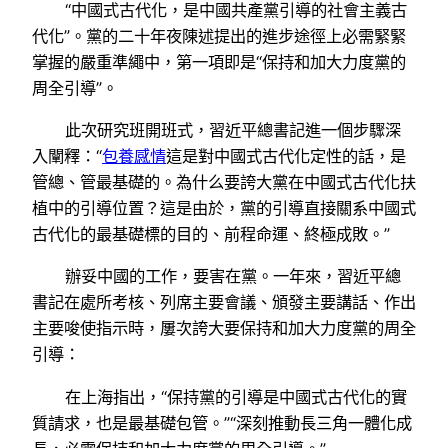
“中國式古代化，是中國共產黨引導的社會主義古
代化”。黨的二十年夜陳述提出的進步途徑上必需緊緊
掌握的嚴重準繩中，第一項即是“保持和加大力度黨的
周全引導”。
此次研究班開班式，習近平總書記進一個步驟深
入闡釋：“
包養感情
這是對中國式古代化定性的話，是
管總、管最基礎的。為什么要誇大黨在中國式古代化扶
植中的引導位置？這是由於，黨的引導直接關系中國式
古代化的最基礎標的目的、前程命運、終極成敗。”
辦妥中國的工作，要害在黨。一年來，習近平總
書記在處所考核、列席主要會議、頒發主要講話、作出
主要唆使指示時，屢次誇大要保持和加大力度黨的周全
引導：
在上海指出，“保持黨的引導是中國式古代化的實
質請求，也是最基礎包管。”“深刻推動長三角一體化成