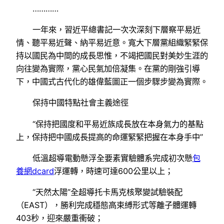
…………
一年來，習近平總書記一次次深刻下層察平易近
情、聽平易近聲、納平易近意。寬大下層黨組織緊緊保
持以國民為中間的成長思惟，不竭把國民對美妙生涯的
向往變為實際，黨心民氣加倍凝集。在黨的剛強引導
下，中國式古代化的雄偉藍圖正一個步驟步變為實際。
保持中國特點社會主義途徑
“保持把國度和平易近族成長放在本身氣力的基點
上，保持把中國成長提高的命運緊緊把握在本身手中”
低溫超導電動懸浮全要素實驗體系完成初次懸
包
養網dcard
浮運轉，時速可達600公里以上；
“天然太陽”全超導托卡馬克核聚變試驗裝配
（EAST），勝利完成穩態高束縛形式等離子體運轉
403秒，迎來嚴重衝破；