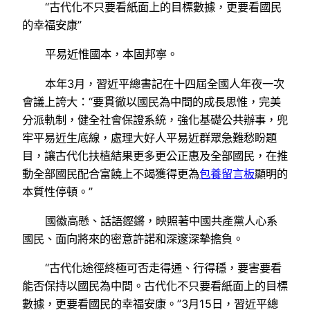
“古代化不只要看紙面上的目標數據，更要看國民
的幸福安康”
平易近惟國本，本固邦寧。
本年3月，習近平總書記在十四屆全國人年夜一次
會議上誇大：“要貫徹以國民為中間的成長思惟，完美
分派軌制，健全社會保證系統，強化基礎公共辦事，兜
牢平易近生底線，處理大好人平易近群眾急難愁盼題
目，讓古代化扶植結果更多更公正惠及全部國民，在推
動全部國民配合富饒上不竭獲得更為
包養留言板
顯明的
本質性停頓。”
國徽高懸、話語鏗鏘，映照著中國共產黨人心系
國民、面向將來的密意許諾和深邃深摯擔負。
“古代化途徑終極可否走得通、行得穩，要害要看
能否保持以國民為中間。古代化不只要看紙面上的目標
數據，更要看國民的幸福安康。”3月15日，習近平總