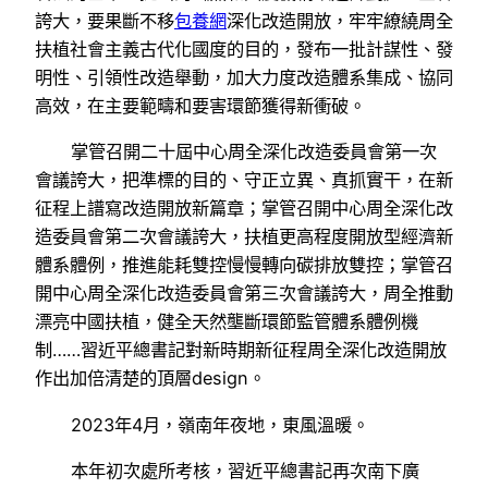
誇大，要果斷不移
包養網
深化改造開放，牢牢繚繞周全
扶植社會主義古代化國度的目的，發布一批計謀性、發
明性、引領性改造舉動，加大力度改造體系集成、協同
高效，在主要範疇和要害環節獲得新衝破。
掌管召開二十屆中心周全深化改造委員會第一次
會議誇大，把準標的目的、守正立異、真抓實干，在新
征程上譜寫改造開放新篇章；掌管召開中心周全深化改
造委員會第二次會議誇大，扶植更高程度開放型經濟新
體系體例，推進能耗雙控慢慢轉向碳排放雙控；掌管召
開中心周全深化改造委員會第三次會議誇大，周全推動
漂亮中國扶植，健全天然壟斷環節監管體系體例機
制……習近平總書記對新時期新征程周全深化改造開放
作出加倍清楚的頂層design。
2023年4月，嶺南年夜地，東風溫暖。
本年初次處所考核，習近平總書記再次南下廣