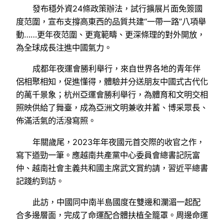
發布穩外資24條政策辦法，試行擴展片面免簽國
度范圍，宣布支撐高東西的品質共建“一帶一路”八項舉
動……更年夜范圍、更寬範疇、更深條理的對外開放，
為全球成長注進中國氣力。
成都年夜運會勝利舉行，來自世界各地的青年伴
侶相聚相知，促進懂得，體驗并分送朋友中國式古代化
的萬千景象；杭州亞運會勝利舉行，為體育和文明交相
照映供給了舞臺，成為亞洲文明兼收并蓄、博采眾長、
佈滿活氣的活潑寫照。
年關歲尾，2023年年夜國元首交際的收官之作，
寫下遒勁一筆。應越南共產黨中心委員會總書記阮富
仲、越南社會主義共和國主席武文賞約請，習近平總書
記踐約到訪。
此訪，中國同中南半島國度在雙邊和瀾湄一起配
合多邊層面，完成了命運配合體扶植全籠罩。周邊命運