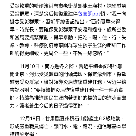
受災較重的哈爾濱尚志市老街基鄉龍王廟村，探望慰勞
受災群眾，清楚災后恢復重建停
包養網ppt
頓。“我一向
掛念受災群眾”，習近平總書記指出，“西南夏季來得
早、時光長，要確保受災群眾平安暖和過冬，處所黨委
和當局要抓緊策劃，提早舉動，把吃、喝、住、行、失
業、教導、醫療防疫等事關群眾生孩子生涯的鉅細工作
斟酌得更細致、更周全一些，不留一絲忽略。”
11月10日，南方進冬之際，習近平總書記特地離
開北京、河北受災較重的門頭溝區、保定涿州市，探望
慰勞受災群眾，檢討領導災后恢復重建任務。習近平總
書記吩咐：“要持續把災后恢復重建任務一件一件落實
好，持續為推進國民生涯向著更好的標的目的進步而盡
力，讓老蒼生今后的日子過得更好！”
12月18日，甘肅臨夏州積石山縣產生6.2級地動，
形成嚴重職員傷亡，部門水、電、路況、通信等基本舉
措措施受損。