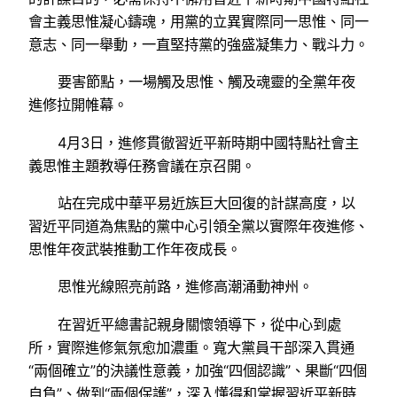
會主義思惟凝心鑄魂，用黨的立異實際同一思惟、同一
意志、同一舉動，一直堅持黨的強盛凝集力、戰斗力。
要害節點，一場觸及思惟、觸及魂靈的全黨年夜
進修拉開帷幕。
4月3日，進修貫徹習近平新時期中國特點社會主
義思惟主題教導任務會議在京召開。
站在完成中華平易近族巨大回復的計謀高度，以
習近平同道為焦點的黨中心引領全黨以實際年夜進修、
思惟年夜武裝推動工作年夜成長。
思惟光線照亮前路，進修高潮涌動神州。
在習近平總書記親身關懷領導下，從中心到處
所，實際進修氣氛愈加濃重。寬大黨員干部深入貫通
“兩個確立”的決議性意義，加強“四個認識”、果斷“四個
自負”、做到“兩個保護”，深入懂得和掌握習近平新時