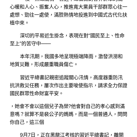
心暖和人心、振奮人心，推進寬大黨員干部群眾心往一
處想、勁往一處使，滿腔熱情地投進到中國式古代化扶
植中來。
深切的平易近生掛念，表現在對“國民至上、性命
至上”的苦守中——
本年汛期，我國多地呈現極端降雨，激發洪澇和
地質災難，形成嚴重職員傷亡。
習近平總書記親密追蹤關心汛情，高度器重防汛
抗洪救災任務，屢次作出主要唆使指示，請求全力保證
國民群眾性命財富平安。
，她會不會以這個兒子為榮?他會對自己的孝心感到滿
意嗎？就算不是裴公子的媽媽，而是一個普通人，問問
你自己，這三個
9月7日，正在黑龍江考核的習近平總書記，離開