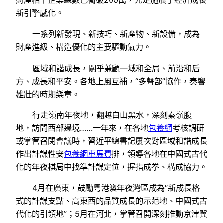
新引擎感化。
一系列新發現、新技巧、新產物、新設備，成為
財產進級、構造優化的主要驅動氣力。
區域和諧成長，關乎兼顧一域和全局、前沿和后
方、成長和平安。各地上風互補，“多聲部”協作，奏響
雄壯的時期樂章。
行走嶺南年夜地，翻越白山黑水，深刻秦嶺腹
地，訪問西部邊境……一年來，在各地
包養網
考核調研
或掌管召閉會議時，習近平總書記屢次對區域和諧成長
作出計謀性安
包養網車馬費
排，領導各地在中國式古代
化的年夜棋局中找準計謀定位，握指成拳、構成協力。
4月在廣東，鼓勵粵港澳年夜灣區成為“新成長格
式的計謀支點、高東西的品質成長的示范地、中國式古
代化的引領地”；5月在河北，掌管召開深刻推動京津冀