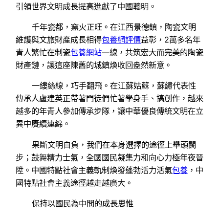
引領世界文明成長提高進獻了中國聰明。
千年瓷都，窯火正旺。在江西景德鎮，陶瓷文明
維護與文旅財產成長相得
包養網評價
益彰，2萬多名年
青人繁忙在制瓷
包養網站
一線，共筑宏大而完美的陶瓷
財產鏈，讓這座陳舊的城鎮煥收回盎然新意。
一縷絲線，巧手翻飛。在江蘇姑蘇，蘇繡代表性
傳承人盧建英正帶著門徒們忙著學身手、搞創作，越來
越多的年青人參加傳承步隊，讓中華優良傳統文明在立
異中賡續連綿。
果斷文明自負，我們在本身選擇的途徑上舉頭闊
步；鼓舞精力士氣，全國國民凝集力和向心力極年夜晉
陞。中國特點社會主義軌制煥發蓬勃活力活氣
包養
，中
國特點社會主義途徑越走越廣大。
保持以國民為中間的成長思惟