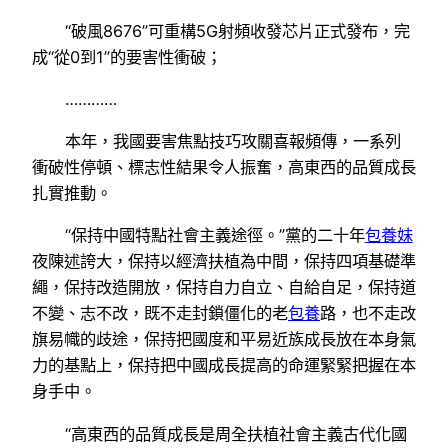
“破風8676”可重構5G射頻收發芯片正式發布，完
成“從0到1”的要害性衝破；
…………
本年，我國要害焦點技巧攻關喜報頻傳，一系列
衝破性停頓、標志性結果令人振奮，高東西的品質成長
扎實推動。
“保持中國特點社會主義途徑。”黨的二十年
包養妹
夜陳述誇大，保持以經濟扶植為中間，保持四項基礎準
繩，保持改造開放，保持自力自立、自給自足，保持道
不變、志不改，既不走封鎖僵化的老
包養
路，也不走改
旗易幟的歧途，保持把國度和平易近族成長放在本身氣
力的基點上，保持把中國成長提高的命運緊緊把握在本
身手中。
“高東西的品質成長是周全扶植社會主義古代化國