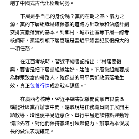
創了中國式古代化極新局勢。
下層是乎自己的身份嗎？黨的在朝之基、氣力之
源。黨的下層組織是確保黨的道路方針政策和決議計劃
安排貫徹落實的基本。到鄉村、城市社區等下層一線考
核調研，黨建引領下層管理是習近平總書記反復誇大的
一項任務。
在江西考核時，習近平總書記指出：“村落要復
興，要害是把下層黨組織建好、建強。下層黨組織要成
為群眾致富的帶路人，確保黨的惠平易近政策落地生
效，真正
包養行情
成為戰斗碉堡。”
在廣西考核時，習近平總書記離開南寧市良慶區
蟠龍社區黨群辦事中間，聽取現場任務職員關于展開主
題教導、增進便平易近惠企、舉行平易近族特點運動等
情形先容，對他們保持黨建引領聚協力、辦事為本促成
長的做法表現確定。