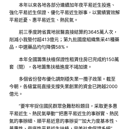
本年以來各地各部分連續加年夜平易近生投進、
強化平易近生保證、優化平易近生辦事，以實績實效解
平易近憂、惠平易近生、熱民氣。
前三季度跨省異地就醫直接結算約3645萬人次，
削減小我墊付超413億元；第九批國度組織集采41種藥
品，中選藥品均勻降價58%。
本年全國籌集扶植保證性租賃住房已完成約150萬
套（間），各地籌集扶植進度不竭加速。
多個省份發布優化調劑穩失業一攬子政策。截至
今朝，各級當局直接支撐失業創業的資金已跨越2000
億元。
“要牢牢捉住國民群眾急難愁盼題目，采取更多惠
平易近生、熱民氣舉動”“把惠平易近生的事辦實、熱民
氣的事辦細、順平易近意的事辦妥”“加大力度基本性、
普惠性、兜底性平易近生扶植，完美社會保證系統”……