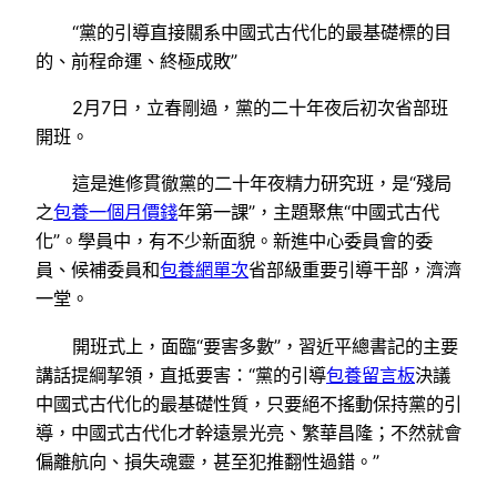
“黨的引導直接關系中國式古代化的最基礎標的目
的、前程命運、終極成敗”
2月7日，立春剛過，黨的二十年夜后初次省部班
開班。
這是進修貫徹黨的二十年夜精力研究班，是“殘局
之
包養一個月價錢
年第一課”，主題聚焦“中國式古代
化”。學員中，有不少新面貌。新進中心委員會的委
員、候補委員和
包養網單次
省部級重要引導干部，濟濟
一堂。
開班式上，面臨“要害多數”，習近平總書記的主要
講話提綱挈領，直抵要害：“黨的引導
包養留言板
決議
中國式古代化的最基礎性質，只要絕不搖動保持黨的引
導，中國式古代化才幹遠景光亮、繁華昌隆；不然就會
偏離航向、損失魂靈，甚至犯推翻性過錯。”