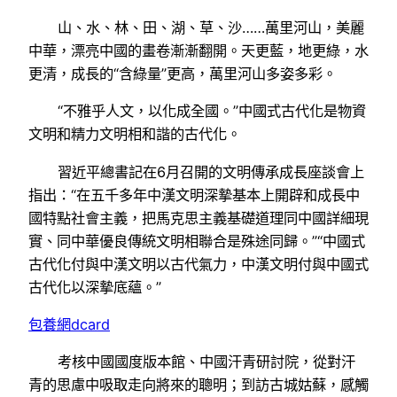
山、水、林、田、湖、草、沙……萬里河山，美麗
中華，漂亮中國的畫卷漸漸翻開。天更藍，地更綠，水
更清，成長的“含綠量”更高，萬里河山多姿多彩。
“不雅乎人文，以化成全國。”中國式古代化是物資
文明和精力文明相和諧的古代化。
習近平總書記在6月召開的文明傳承成長座談會上
指出：“在五千多年中漢文明深摯基本上開辟和成長中
國特點社會主義，把馬克思主義基礎道理同中國詳細現
實、同中華優良傳統文明相聯合是殊途同歸。”“中國式
古代化付與中漢文明以古代氣力，中漢文明付與中國式
古代化以深摯底蘊。”
包養網dcard
考核中國國度版本館、中國汗青研討院，從對汗
青的思慮中吸取走向將來的聰明；到訪古城姑蘇，感觸