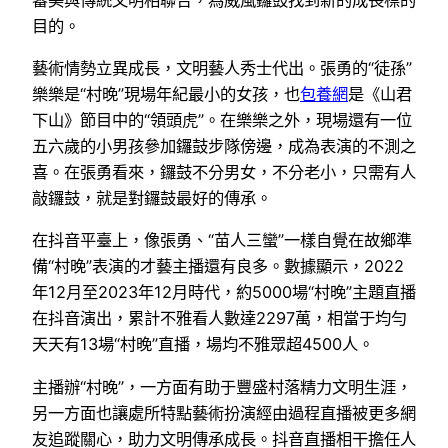
目的。
藝術情勢立異成長，文明藝人秀士代出。張勇的“徒孫”
樂樂是“村晚”現場年紀最小的女孩，也
包養網
是《山君
下山》節目中的“領頭虎”。在樂樂之外，現場還有一位
五六歲的小男孩參加鑼鼓步隊傍邊，成為表演的不測之
喜。在張勇看來，鑼鼓不分男女，不分老小，只需有人
敲鑼鼓，就是對鑼鼓最好的傳承。
在抖音平臺上，像張勇、“苗人三蠻”一樣自覺在故鄉準
備“村晚”表演的才藝主播還有良多。數據顯示，2022
年12月至2023年12月時代，約5000場“村晚”主題直播
在抖音演出，累計不雅看人數達2297萬，相當于均勻
天天有13場“村晚”直播，場均不雅眾超4500人。
主播辦“村晚”，一方面有助于豐盛村落精力文明生涯，
另一方面也讓處所特點藝術扮演經由過程直播被更多網
友追蹤關心，助力文明傳承成長。抖音直播相干擔任人