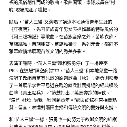
福的風俗創作而成的歌曲。歌曲開頭，樂隊成員在“村
晚”現場甩起了糍粑。
隨后，“苗人三蠻”又演唱了講述本地通俗青年生涯的
《年夜明》、先容苗族青年男女表達傾慕的特點風俗的
《阿三趕場記》等歌曲。在苗族音樂之外，苗族衣飾、
苗族跳舞、苗族腰鼓、苗族舞獅等一系列元素，都向不
雅眾縱情地展現苗族文明的秀美多彩。
表演正酣時，“苗人三蠻”還和張勇停止了一場連麥
PK。在這場“隔空商討”中，“苗人三蠻”和本地兒童一路
演唱了改編自苗寨兒歌的原創歌曲《秋》；張勇則吹奏
了一首展示李世平易近在臨汾練兵壯闊排場的經典鑼鼓
曲牌《秦王點兵》。“這鼓打出了萬馬奔跑的陣仗。”
“這首《秋》讓我一秒回到童年。”網友紛紜在直播間點
贊、留言，表達對兩田主播和傳統文明的愛好與支撐。
和“苗人三蠻”一樣，張勇也一向努力于故鄉文明的維護
與傳承。2008年以來，張勇曾經走過300多個村落，