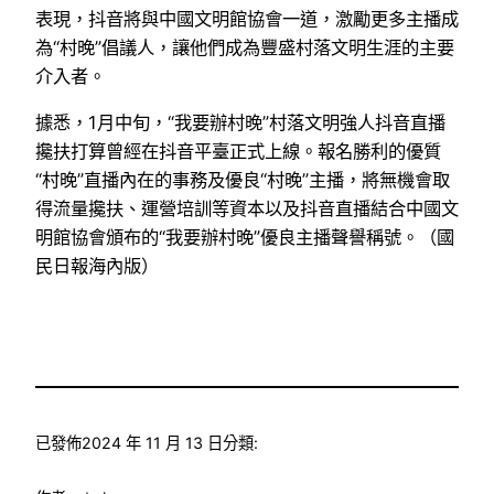
表現，抖音將與中國文明館協會一道，激勵更多主播成
為“村晚”倡議人，讓他們成為豐盛村落文明生涯的主要
介入者。
據悉，1月中旬，“我要辦村晚”村落文明強人抖音直播
攙扶打算曾經在抖音平臺正式上線。報名勝利的優質
“村晚”直播內在的事務及優良“村晚”主播，將無機會取
得流量攙扶、運營培訓等資本以及抖音直播結合中國文
明館協會頒布的“我要辦村晚”優良主播聲譽稱號。（國
民日報海內版）
已發佈
2024 年 11 月 13 日
分類: