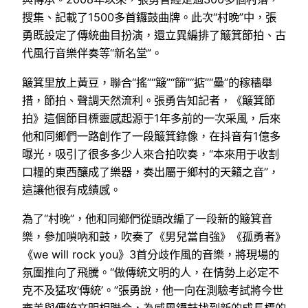
搜集、記載了1500多首鑼鼓曲牌。此次“村晚”中，張
勇既設定了傳統曲目扮演，還立異編排了簸箕節拍、古
代風行音樂伴奏等“新名堂”。
簸箕里放上黃豆，聯合“搖”“簸”“篩”“掂”“壘”的稼穡舉
措，節拍、聲調天然流利。張勇告知記者，《簸箕節
拍》這個節目標靈感起源于1年多前的一次采風，后來
他和同鄉們一路創作了一段簸箕錄像，在抖音有1億多
曝光，吸引了很多多少人來合拍吹奏，“本來用于收割
口糧的東西釀成了樂器，奏出屬于鄉村的天籟之音”，
這讓他很有成績感。
為了“村晚”，他和同鄉們從頭改編了一段新的簸箕音
樂，參加嗩吶和鼓，吹奏了《男兒當自強》《孤勇者》
《we will rock you》3首分歧作風的音樂，將現場的
氛圍推向了飛騰。“做傳統文明的人，在情勢上必定不
克不及猛攻‘傳統’。”張勇說，他一向在測驗考試將今世
審美與傳統文明相聯合，為威風鑼鼓找到新的成長標的