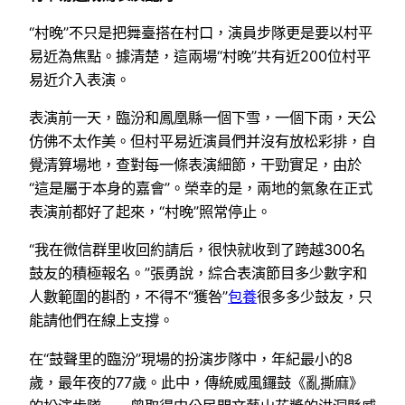
“村晚”不只是把舞臺搭在村口，演員步隊更是要以村平
易近為焦點。據清楚，這兩場“村晚”共有近200位村平
易近介入表演。
表演前一天，臨汾和鳳凰縣一個下雪，一個下雨，天公
仿佛不太作美。但村平易近演員們并沒有放松彩排，自
覺清算場地，查對每一條表演細節，干勁實足，由於
“這是屬于本身的嘉會”。榮幸的是，兩地的氣象在正式
表演前都好了起來，“村晚”照常停止。
“我在微信群里收回約請后，很快就收到了跨越300名
鼓友的積極報名。”張勇說，綜合表演節目多少數字和
人數範圍的斟酌，不得不“獲咎”
包養
很多多少鼓友，只
能請他們在線上支撐。
在“鼓聲里的臨汾”現場的扮演步隊中，年紀最小的8
歲，最年夜的77歲。此中，傳統威風鑼鼓《亂撕麻》