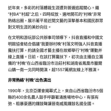
近年來，多彩的村落體裁生涯遭到普遍追蹤關心。繼
“村BA”“村超”之后，四時綻放、遍地開花的“村晚”非常
熱絡出圈，展示著平易近間文藝的深摯基本和國民群眾
對文明生涯的美妙向往。
在文明和游玩部公共辦事司領導下，抖音直播和中國文
明館協會結合倡議“我要辦村晚”村落文明強人抖音直播
攙扶打算，約請全國才藝主播在故鄉舉行“村晚”運動并
線上直播。日前，在該打算攙扶下，初次由主播自立籌
備的“村晚”在山西省臨汾市泊莊村和湖南省鳳凰市臘爾
山鎮一南一北同時開演，超1557萬網友線上不雅演。
非常熱絡“村晚”出色演出
1990年，北京亞運會揭幕式上，來自山西省臨汾市5個
縣的400余名農人鼓手呼籲著涌進場地中心，有張有
弛、粗暴豪邁的鑼鼓聲讓晉南威風鑼鼓名揚全國。