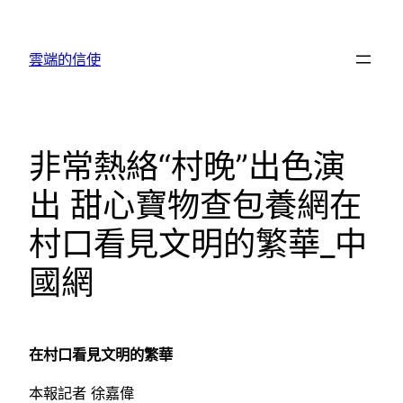
跳
至
雲端的信使
主
要
內
容
非常熱絡“村晚”出色演
出 甜心寶物查包養網在
村口看見文明的繁華_中
國網
在村口看見文明的繁華
本報記者 徐嘉偉