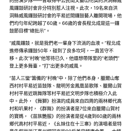
的扮演步隊——曾取得中公民間文藝山花獎的洪洞縣威
風鑼鼓研討會非分特別惹人注視。此次，19名來自洪
洞縣威風鑼鼓研討會的平易近間鑼鼓藝人離開現場，他
們均勻年紀跨越了60歲。66歲的會長程北成是這一鑼
鼓節目標“總批示”。
“威風鑼鼓，就是我們老一輩身下流淌的血液。”程北成
進修傳承鑼鼓50年，碰到了良多坎坷，一直苦守不
移。此次“村晚”他等待已久，他還想帶隊里的“老頭們”
登上更多舞臺，“打”出更多的威風。
“苗人三蠻”籌備的“村晚”中，除了他們本身，臘爾山奪
西村村平易近苗鼓隊、龍明芳金鳳凰苗歌隊、臘爾山賀
村村平易近跳舞隊等村平易近文明步隊也積極介入此
中。此外，《舞獅》扮演的成員來自四周的兩林鄉代高
村和叭果村，《群舞》的扮演者是7位來自臘爾山賀村
的寶媽，《苗族艷服》的扮演者是從4歲到60歲的兩林
鄉代高村村平易近，《幺妹住在十三寨》的演唱者是特