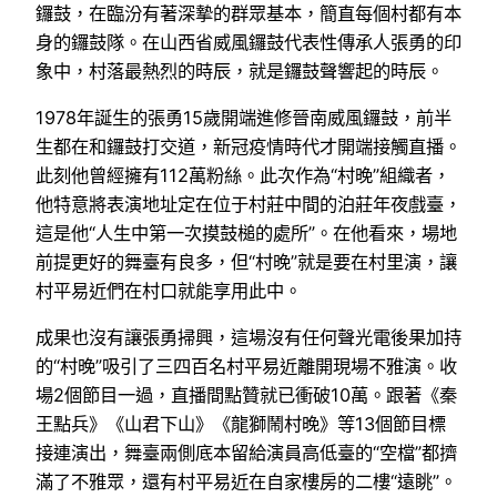
鑼鼓，在臨汾有著深摯的群眾基本，簡直每個村都有本
身的鑼鼓隊。在山西省威風鑼鼓代表性傳承人張勇的印
象中，村落最熱烈的時辰，就是鑼鼓聲響起的時辰。
1978年誕生的張勇15歲開端進修晉南威風鑼鼓，前半
生都在和鑼鼓打交道，新冠疫情時代才開端接觸直播。
此刻他曾經擁有112萬粉絲。此次作為“村晚”組織者，
他特意將表演地址定在位于村莊中間的泊莊年夜戲臺，
這是他“人生中第一次摸鼓槌的處所”。在他看來，場地
前提更好的舞臺有良多，但“村晚”就是要在村里演，讓
村平易近們在村口就能享用此中。
成果也沒有讓張勇掃興，這場沒有任何聲光電後果加持
的“村晚”吸引了三四百名村平易近離開現場不雅演。收
場2個節目一過，直播間點贊就已衝破10萬。跟著《秦
王點兵》《山君下山》《龍獅鬧村晚》等13個節目標
接連演出，舞臺兩側底本留給演員高低臺的“空檔”都擠
滿了不雅眾，還有村平易近在自家樓房的二樓“遠眺”。