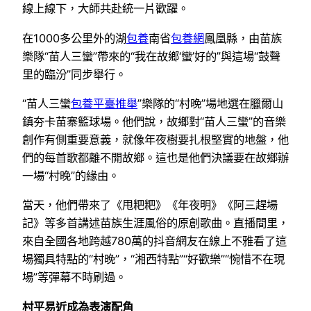
線上線下，大師共赴統一片歡躍。
在1000多公里外的湖
包養
南省
包養網
鳳凰縣，由苗族
樂隊“苗人三蠻”帶來的“我在故鄉‘蠻’好的”與這場“鼓聲
里的臨汾”同步舉行。
“苗人三蠻
包養平臺推舉
”樂隊的“村晚”場地選在臘爾山
鎮夯卡苗寨籃球場。他們說，故鄉對“苗人三蠻”的音樂
創作有側重要意義，就像年夜樹要扎根堅實的地盤，他
們的每首歌都離不開故鄉。這也是他們決議要在故鄉辦
一場“村晚”的緣由。
當天，他們帶來了《甩粑粑》《年夜明》《阿三趕場
記》等多首講述苗族生涯風俗的原創歌曲。直播間里，
來自全國各地跨越780萬的抖音網友在線上不雅看了這
場獨具特點的“村晚”，“湘西特點”“好歡樂”“惋惜不在現
場”等彈幕不時刷過。
村平易近成為表演配角