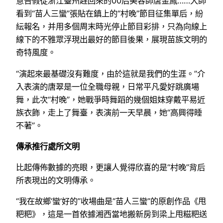
意告假從浙江臺州趕回來的00后美容師唐金鳳……大師
看到“苗人三蠻”張貼在鎮上的“村晚”節目征集單后，紛
紜報名，并用多個周末時光停止節目彩排，只為向線上
線下的不雅眾浮現出最好的節目後果，展現苗族文明的
奇特風度。
“演起來最基礎沒有難度，由於這就是我們的生涯。”介
入表演的唐翠是一位全職母親，日常平凡愛好跳廣場
舞，此次“村晚”，她戰爭時舞蹈的幾個姐妹穿戴平易近
族衣飾，走上了舞臺，表演前一天早晨，她“高興得睡
不著”。
傳承推行處所文明
比起傳佈數據的亮眼，更讓人覺得欣喜的是“村晚”背后
所表現出的文明傳承。
“我在故鄉‘蠻’好的”收場曲是“苗人三蠻”的原創作品《甩
粑粑》，這是一首依據湘西當地搬新房到梁上甩糍粑送