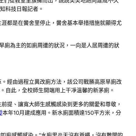
生們從教室里簇擁而出，說說笑笑地跑向建成不久
告知科技日報記者。
生涯都是在黌舍里停止，黌舍基本舉措措施就顯得尤
外旱廁為主的如廁周遭的狀況，一向是人居周遭的狀
革。經由過程立異改廁方法，該公司戰勝高原旱廁改
廁。自此，全校師生開端用上干凈溫馨的新茅廁。
生前提、讓寬大師生感觸感染到更多的關愛和尊敬，
授
本年10月建成應用。新水廁面積達150平方米，分
的如廁感觸感染。“水廁里炎天沒有蒼蠅，沒有難聞的