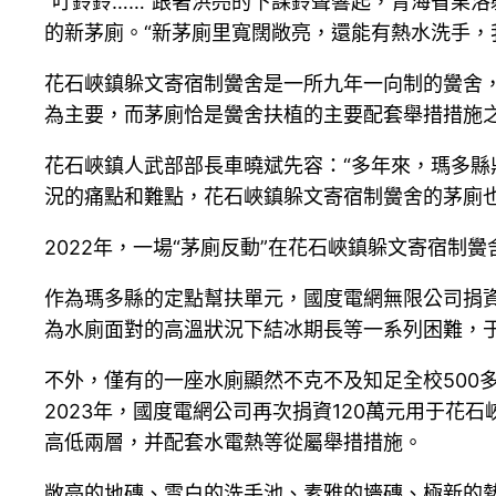
“叮鈴鈴……”跟著洪亮的下課鈴聲響起，青海省果洛
的新茅廁。“新茅廁里寬闊敞亮，還能有熱水洗手，我
花石峽鎮躲文寄宿制黌舍是一所九年一向制的黌舍，
為主要，而茅廁恰是黌舍扶植的主要配套舉措措施
花石峽鎮人武部部長車曉斌先容：“多年來，瑪多
況的痛點和難點，花石峽鎮躲文寄宿制黌舍的茅廁也
2022年，一場“茅廁反動”在花石峽鎮躲文寄宿制
作為瑪多縣的定點幫扶單元，國度電網無限公司捐資
為水廁面對的高溫狀況下結冰期長等一系列困難，
不外，僅有的一座水廁顯然不克不及知足全校500
2023年，國度電網公司再次捐資120萬元用于花
高低兩層，并配套水電熱等從屬舉措措施。
敞亮的地磚、雪白的洗手池、素雅的墻磚、極新的