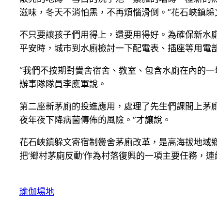
滋味，冬天不消怕黑，不再煩惱滑倒。”花石峽鎮躲
不只要讓孩子們用得上，還要用得好。為確保新水
平安時，城市到水廁檢討一下配電表、插座等用電
“我們不按期對黌舍宿舍、教室、包含水廁在內的一
辦事隊隊員李應軍說。
第二座新茅廁的投進應用，處理了先生們課間上茅
夜年夜下降病菌傳佈的風險。”才讓說。
花石峽鎮躲文寄宿制黌舍茅廁改革，是高海拔地域鄉
把‘鄉村茅廁反動’作為村落復興的一項主要任務，連
瑜伽場地