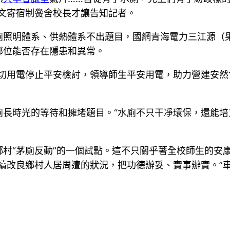
文寄宿制黌舍校長才讓告知記者。
廁照明體系、供熱體系不出題目，國網青海電力三江源（
部位能否存在隱患和異常。
切用電停止平安檢討，領導師生平安用電，助力營建安然
廁長時光的等待和擁堵題目。“水廁不只干凈環保，還能
村“茅廁反動”的一個試點。這不只關乎著全校師生的安
續改良鄉村人居周遭的狀況，把功德辦妥、實事辦實。”車