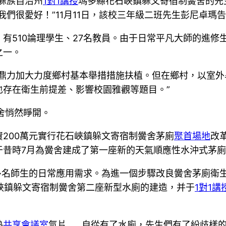
躲族自治州
1對1講授
瑪多縣花石峽鎮躲文寄宿制黌舍的先
們很愛好！”11月11日，該校三年級二班先生彭尼卓瑪
有510論理學生、27名教員。由于日常平凡大師的進修
之一。
縣鼎力加大力度鄉村基本舉措措施扶植。但在鄉村，以室
存在衛生前提差、影響校園雅觀等題目。”
黌舍悄然睜開。
200萬元實行花石峽鎮躲文寄宿制黌舍茅廁
聚首場地
改
于昔時7月為黌舍建成了第一座新的天氣順應性水沖式茅
多名師生的日常應用需求。為進一個步驟改良黌舍茅廁衛
石峽鎮躲文寄宿制黌舍第二座新型水廁的建造，并于
1對1講
熱
共享會議室
氣片……自從有了水廁，先生們有了紛歧樣