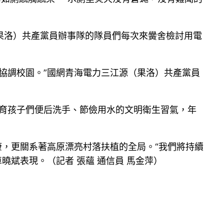
果洛）共產黨員辦事隊的隊員們每次來黌舍檢討用電
協調校園。”國網青海電力三江源（果洛）共產黨員
培育孩子們便后洗手、節儉用水的文明衛生習氣，年
康，更關系著高原漂亮村落扶植的全局。“我們將持續
曉斌表現。（記者 張蘊 通信員 馬金萍）