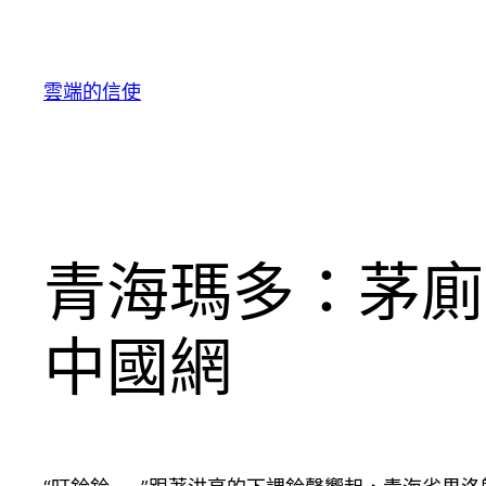
跳
至
主
雲端的信使
要
內
容
青海瑪多：茅廁
中國網