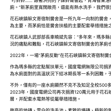
“叮鈴鈴……”跟著洪亮的下課鈴聲響起，青海省果
廁。“新茅廁里寬闊敞亮，還能有熱水洗手，我們很愛
花石峽鎮躲文寄宿制黌舍是一所九年一向制的黌舍，
為主要，而茅廁恰是黌舍扶植的主要配套舉措措施
花石峽鎮人武部部長車曉斌先容：“多年來，瑪多
況的痛點和難點，花石峽鎮躲文寄宿制黌舍的茅廁也
2022年，一場“茅廁反動”在花石峽鎮躲文寄宿制
作為瑪多縣的定點幫扶單元，國度電網無限公司捐資
為水廁面對的高溫狀況下結冰期長等一系列困難，
不外，僅有的一座水廁顯然不克不及知足全校500
2023年，國度電網公司再次捐資120萬元用于花
層，并配套水電熱等從屬舉措措施。
敞亮的地磚、雪白的洗手池、素雅的墻磚、極新的