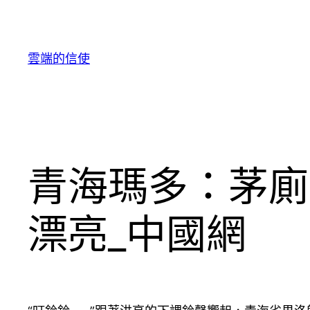
跳
至
主
雲端的信使
要
內
容
青海瑪多：茅廁
漂亮_中國網