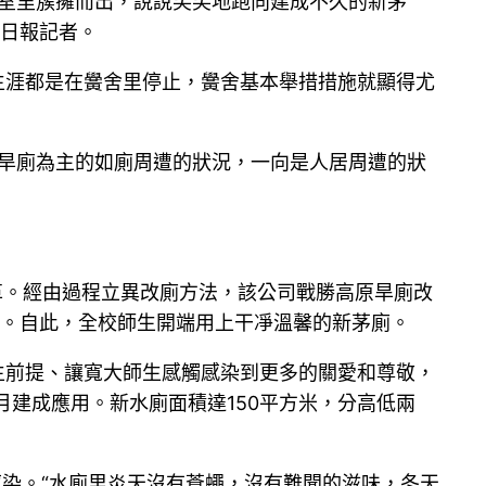
教室里簇擁而出，說說笑笑地跑向建成不久的新茅
技日報記者。
生涯都是在黌舍里停止，黌舍基本舉措措施就顯得尤
外旱廁為主的如廁周遭的狀況，一向是人居周遭的狀
革。經由過程立異改廁方法，該公司戰勝高原旱廁改
廁。自此，全校師生開端用上干凈溫馨的新茅廁。
生前提、讓寬大師生感觸感染到更多的關愛和尊敬，
月建成應用。新水廁面積達150平方米，分高低兩
染。“水廁里炎天沒有蒼蠅，沒有難聞的滋味，冬天