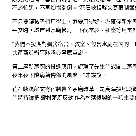
不消怕黑，不再煩惱滑倒。”花石峽鎮躲文寄宿制黌
不只要讓孩子們用得上，還要用得好。為確保新水
平安時，城市到水廁檢討一下配電表、插座等用電
“我們不按期對黌舍宿舍、教室、包含水廁在內的
共產黨員辦事隊隊員李應軍說。
第二座新茅廁的投進應用，處理了先生們課間上茅
夜年夜下降病菌傳佈的風險。”才讓說。
花石峽鎮躲文寄宿制黌舍茅廁改革，是高海拔地域鄉
們將持續把‘鄉村茅廁反動’作為村落復興的一項主要