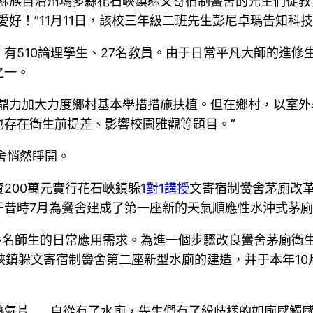
洛躲族自治州瑪多縣花石峽鎮躲文寄宿制黌舍的先生們從
好！”11月11日，該校三年級二班先生彭尼卓瑪告知科
有510論理學生、27名教員。由于日常平凡大師的進修
之一。
縣鼎力加大力度鄉村基本舉措措施扶植。但在鄉村，以室
存在衛生前提差、影響校園雅觀等題目。”
黌舍悄然睜開。
200萬元實行花石峽鎮躲
1對1講授
文寄宿制黌舍茅廁改
于昔時7月為黌舍建成了第一座新的天氣順應性水沖式茅
多名師生的日常應用需求。為進一個步驟改良黌舍茅廁衛
石峽鎮躲文寄宿制黌舍第二座新型水廁的建造，并于本年10
熱氣片……自從有了水廁，先生們有了紛歧樣的如廁感觸感