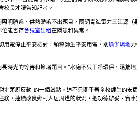
舍校長才讓告知記者。
廁照明體系、供熱體系不出題目，國網青海電力三江源（
部位能否存
會議室出租
在隱患和異常。
一切用電停止平安檢討，領導師生平安用電，助
瑜伽場地
力
廁長時光的等待和擁堵題目。“水廁不只干凈環保，還能
村“茅廁反動”的一個試點。這不只關乎著全校師生的安
任務，連續改良鄉村人居周遭的狀況，把功德辦妥、實事辦