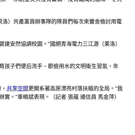
果洛）共產黨員辦事隊的隊員們每次來黌舍檢討用電
營建安然協調校園。”國網青海電力三江源（果洛）
培育孩子們便后洗手、節儉用水的文明衛生習氣，年
康，
共享空間
更關系著高原漂亮村落扶植的全局。“我
實。”車曉斌表現。（記者 張蘊 通信員 馬金萍）