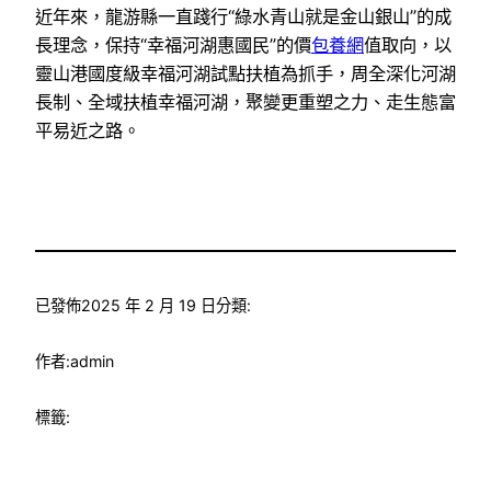
近年來，龍游縣一直踐行“綠水青山就是金山銀山”的成
長理念，保持“幸福河湖惠國民”的價
包養網
值取向，以
靈山港國度級幸福河湖試點扶植為抓手，周全深化河湖
長制、全域扶植幸福河湖，聚變更重塑之力、走生態富
平易近之路。
已發佈
2025 年 2 月 19 日
分類:
作者:
admin
標籤: