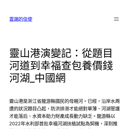
跳
至
雲端的信使
主
要
內
容
靈山港演變記：從題目
河道到幸福查包養價錢
河湖_中國網
靈山港是浙江省龍游縣國民的母親河。已經，沿岸水周
遭的狀況題目凸起，防洪排澇才能絕對單薄、河湖管護
才能落后、水資本助力財產成長動力缺乏。龍游縣以
2022年水利部首批幸福河湖扶植試點為契機，深刻推