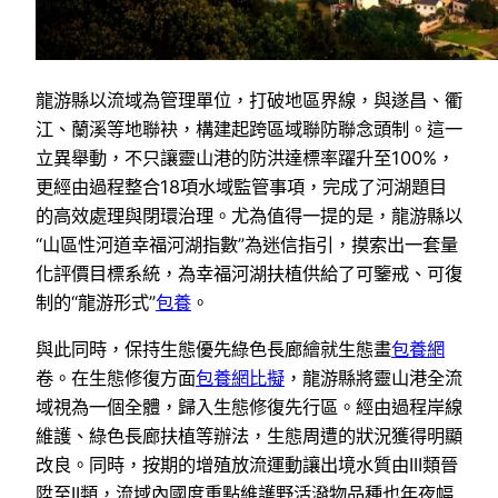
龍游縣以流域為管理單位，打破地區界線，與遂昌、衢
江、蘭溪等地聯袂，構建起跨區域聯防聯念頭制。這一
立異舉動，不只讓靈山港的防洪達標率躍升至100%，
更經由過程整合18項水域監管事項，完成了河湖題目
的高效處理與閉環治理。尤為值得一提的是，龍游縣以
“山區性河道幸福河湖指數”為迷信指引，摸索出一套量
化評價目標系統，為幸福河湖扶植供給了可鑒戒、可復
制的“龍游形式”
包養
。
與此同時，保持生態優先綠色長廊繪就生態畫
包養網
卷。在生態修復方面
包養網比擬
，龍游縣將靈山港全流
域視為一個全體，歸入生態修復先行區。經由過程岸線
維護、綠色長廊扶植等辦法，生態周遭的狀況獲得明顯
改良。同時，按期的增殖放流運動讓出境水質由III類晉
陞至II類，流域內國度重點維護野活潑物品種也年夜幅