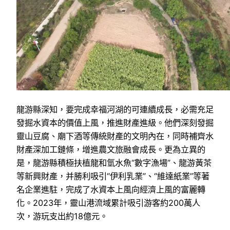
龍游縣深知，要完成幸福河湖的可連續成長，必需充足
發掘水資本的價值上風，推進財產進級。他們深刻發掘
靈山豆腐、廟下酒等傳統財產的文明內在，同時補齊水
財產深加工鏈條，增進農文旅融會成長。更為立異的
是，龍游縣積極扶植龍和氫水魚“數字漁場”、龍游黃茶
等新興財產，并勝利吸引“伊利乳業”、“維達紙業”等著
名企業進駐，完成了水資本上風向經濟上風的富麗轉
化。2023年，靈山港流域累計吸引游客約200萬人
次，游玩支出約18億元。