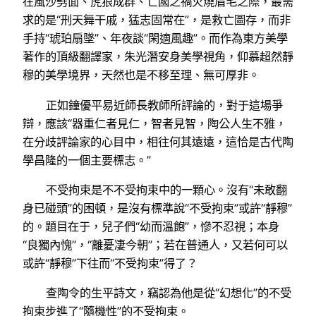
在風沙劈面、虎狼成群、亡國之禍火燒眉毛之際，最需
求的是“刑天舞干戚，猛志固常在”，是救亡圖存，而非
手持“琥珀扇墜”、年夜談“閑適風趣”。而作為東方美學
著作的頂級翻譯家，朱光潛安身美學視角，仰慕超然靜
穆的美學境界，天然也是不移至理、無可厚非。
正如鐘優平易近師長教師所評論的，對于這場爭
辯，應該“器重仁者見仁，智者見智，陶公人生不雅，
在分歧評論家的心目中，相往何其遠遠，這恰是古代陶
學昌隆的一個主要標志。”
不受拘束是不不受拘束中的一顆心。沒有“未敢翻
身已碰頭”的困頓，是沒有標準說“不受拘束”或許“靜穆”
的。題目在于，兒子們“幼而溫飽”，慘不忍視；本身
“良獨內愧”，“離憂凄今朝”；若在普通人，又若何可以
或許“靜穆”下往而“不受拘束”得了？
查陶令的生平詩文，竊認為他是從“幻想化”的不受
拘束步進了“隨機性”的不受拘束。