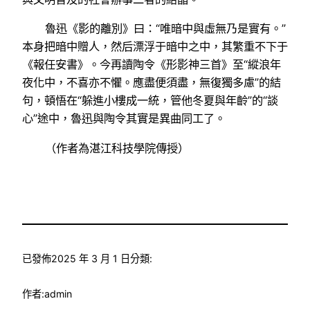
魯迅《影的離別》曰：“唯暗中與虛無乃是實有。”
本身把暗中贈人，然后漂浮于暗中之中，其繁重不下于
《報任安書》。今再讀陶令《形影神三首》至“縱浪年
夜化中，不喜亦不懼。應盡便須盡，無復獨多慮”的結
句，頓悟在“躲進小樓成一統，管他冬夏與年齡”的“談
心”途中，魯迅與陶令其實是異曲同工了。
（作者為湛江科技學院傳授）
已發佈
2025 年 3 月 1 日
分類:
作者:
admin