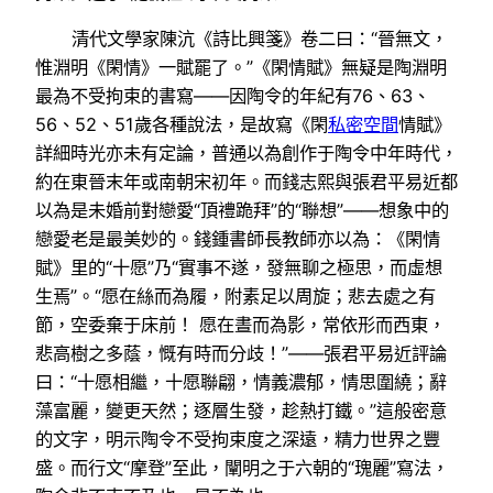
清代文學家陳沆《詩比興箋》卷二曰：“晉無文，
惟淵明《閑情》一賦罷了。”《閑情賦》無疑是陶淵明
最為不受拘束的書寫——因陶令的年紀有76、63、
56、52、51歲各種說法，是故寫《閑
私密空間
情賦》
詳細時光亦未有定論，普通以為創作于陶令中年時代，
約在東晉末年或南朝宋初年。而錢志熙與張君平易近都
以為是未婚前對戀愛“頂禮跪拜”的“聯想”——想象中的
戀愛老是最美妙的。錢鍾書師長教師亦以為：《閑情
賦》里的“十愿”乃“實事不遂，發無聊之極思，而虛想
生焉”。“愿在絲而為履，附素足以周旋；悲去處之有
節，空委棄于床前！ 愿在晝而為影，常依形而西東，
悲高樹之多蔭，慨有時而分歧！”——張君平易近評論
曰：“十愿相繼，十愿聯翩，情義濃郁，情思圍繞；辭
藻富麗，變更天然；逐層生發，趁熱打鐵。”這般密意
的文字，明示陶令不受拘束度之深遠，精力世界之豐
盛。而行文“摩登”至此，闡明之于六朝的“瑰麗”寫法，