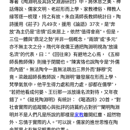
專著《陶淵明及其詩文淵源研討》中，將休息之美、神
話傳說、儒家文明、老莊形而上學、家教禮俗、釋教人
緣等逐一梳理，持之有故。朱自清師長教師統計曰，陶
詩援用《莊子》凡49次，援用《論語》37次，是“奔
放”為主仍是“忠憤”后來居上，依然“值得會商”。但是，
三位一體與“鼎足之勢”并非一個概念，“兩頭”或“多元”
亦不無主次之分。隋代年夜儒王通把陶淵明視為“放達
名流”的代表，曰：“《回往來》有避地之心焉，《五柳
師長教師傳》則幾于閉關也。”陳寅恪也說陶令是“外儒
而內道”。無法陶令一直無法跳出三界外而“靜穆”究
竟。梁啟超師長教師說，陶淵明“雖發展在形而上學、
梵學氣氛中，他平生得力處和用力處，卻都在儒學”，
“若把他看成何晏、王衍那一派放達名流對待，又年夜
錯了。”《碰見陶淵明》有統計：《喝酒詩》20首，“對
社會實際的追蹤關心與批評的詩篇約占對折”“闡明陶淵
明并不是人們凡是所說的那樣是
家教
離開紅塵、超然物
外、忘情于實際的人。”可以說，儒家的進世思惟在陶
令那里占有無足輕重的位置。