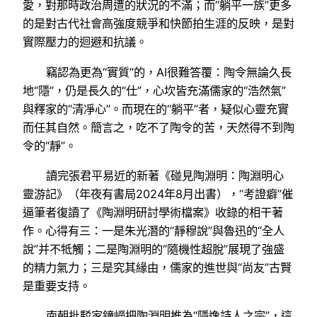
愛，對那時政治周遭的狀況的不滿；而“躺平一族”更多
的是對古代社會高強度競爭和快節拍生涯的反映，是對
實際壓力的迴避和抗議。
竊認為更為“實質”的，AI很難答覆：陶令無論久長
地“隱”，仍是長久的“仕”，心坎皆充滿儒家的“浩然氣”
與釋家的“清凈心”。而現在的“躺平”者，疑似心靈充實
而任其自然。簡言之，吃不了陶令的苦，天然得不到陶
令的“靜”。
讀完張君平易近的新著《碰見陶淵明：陶淵明心
靈游記》（年夜有書局2024年8月出書），“考證癖”催
逼筆者復讀了《陶淵明研討學術檔案》收錄的相干著
作。心得有三：一是朱光潛的“靜穆說”與魯迅的“全人
說”并不牴觸；二是陶淵明的“隨機性超脫”展現了強盛
的精力氣力；三是究其緣由，儒家的進世與“尚友”古賢
是重要支持。
南朝批駁家鐘嶸把陶淵明推為“隱逸詩人之宗”，這