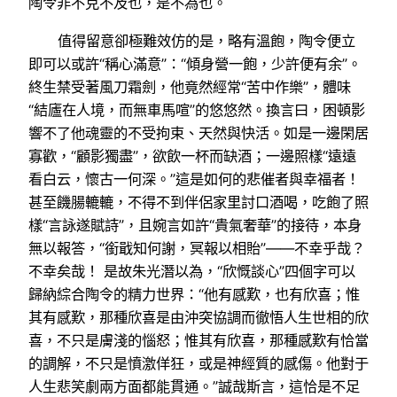
陶令非不克不及也，是不為也。
值得留意卻極難效仿的是，略有溫飽，陶令便立
即可以或許“稱心滿意”：“傾身營一飽，少許便有余”。
終生禁受著風刀霜劍，他竟然經常“苦中作樂”，體味
“結廬在人境，而無車馬喧”的悠悠然。換言曰，困頓影
響不了他魂靈的不受拘束、天然與快活。如是一邊閑居
寡歡，“顧影獨盡”，欲飲一杯而缺酒；一邊照樣“遠遠
看白云，懷古一何深。”這是如何的悲催者與幸福者！
甚至饑腸轆轆，不得不到伴侶家里討口酒喝，吃飽了照
樣“言詠遂賦詩”，且婉言如許“貴氣奢華”的接待，本身
無以報答，“銜戢知何謝，冥報以相貽”——不幸乎哉？
不幸矣哉！ 是故朱光潛以為，“欣慨談心”四個字可以
歸納綜合陶令的精力世界：“他有感歎，也有欣喜；惟
其有感歎，那種欣喜是由沖突協調而徹悟人生世相的欣
喜，不只是膚淺的惱怒；惟其有欣喜，那種感歎有恰當
的調解，不只是憤激佯狂，或是神經質的感傷。他對于
人生悲笑劇兩方面都能貫通。”誠哉斯言，這恰是不足