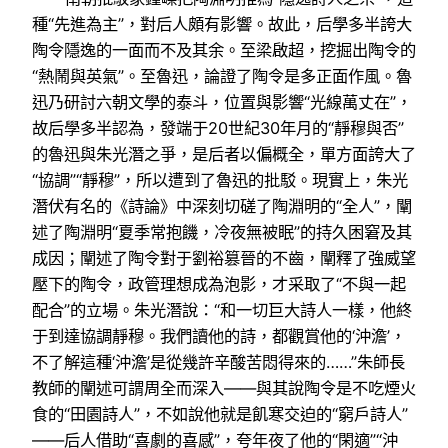
種“先進為主”，對后人頗有影響。故此，后學多半誇大
陶令隱逸的一面而不及其余。至梁啟超，挖掘出陶令的
“熱鬧與英氣”。至魯迅，論證了陶令是多正面作風。魯
迅乃研討六朝文學的泰斗，位置與影響“光線萬丈在”，
故后學多半認為，發端于20世紀30年月的“靜穆與否”
的魯迅與朱光潛之爭，是后者以偏概全，單方面誇大了
“協調”“靜穆”，所以遭到了魯迅的批駁。現實上，朱光
潛伏有名的《詩論》中深刻切磋了陶淵明的“全人”，闡
述了陶淵明“夏季常抱饑，冷夜無被眠”的持久困窘及其
成因；闡述了陶令對于劉裕篡晉的不齒，闡釋了強威望
壓下的陶令，政管理想成為泡影，才采取了“不與一起
配合”的立場。朱光潛說：“和一切巨大詩人一樣，他終
于到達協調靜穆。我們讀他的詩，都觀賞他的‘沖澹’，
不了解這種‘沖澹’是從幾許辛酸苦悶得來的……”朱師長
教師的闡述可謂周全而深入——與其說陶令是不吃煙火
食的“田園詩人”，不如說他就是飢寒交迫的“窮戶詩人”
——后人借助“喜劇的喜感”，夸年夜了他的“閑適”“沖