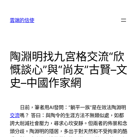
跳
至
雲端的信使
主
要
內
容
陶淵明找九宮格交流“欣
慨談心”與“尚友”古賢–文
史–中國作家網
日前，筆者用AI發問：“躺平一族”是在效法陶淵明
交流
嗎？ 答曰：與陶令的生涯方法不無類似處，如都
誇大削減社會壓力，尋求心坎安靜。但兩者的佈景和念
頭分歧。陶淵明的隱居，多出于對天然和不受拘束的酷