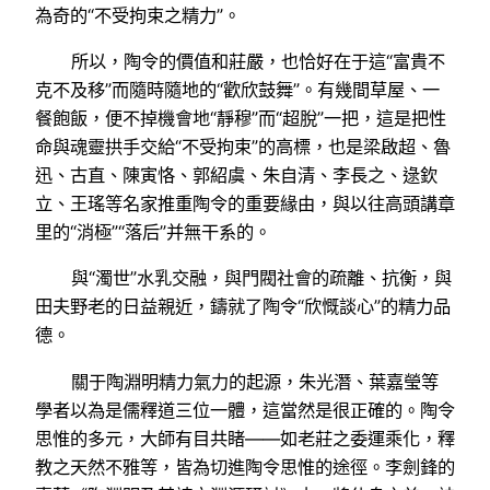
為奇的“不受拘束之精力”。
所以，陶令的價值和莊嚴，也恰好在于這“富貴不
克不及移”而隨時隨地的“歡欣鼓舞”。有幾間草屋、一
餐飽飯，便不掉機會地“靜穆”而“超脫”一把，這是把性
命與魂靈拱手交給“不受拘束”的高標，也是梁啟超、魯
迅、古直、陳寅恪、郭紹虞、朱自清、李長之、逯欽
立、王瑤等名家推重陶令的重要緣由，與以往高頭講章
里的“消極”“落后”并無干系的。
與“濁世”水乳交融，與門閥社會的疏離、抗衡，與
田夫野老的日益親近，鑄就了陶令“欣慨談心”的精力品
德。
關于陶淵明精力氣力的起源，朱光潛、葉嘉瑩等
學者以為是儒釋道三位一體，這當然是很正確的。陶令
思惟的多元，大師有目共睹——如老莊之委運乘化，釋
教之天然不雅等，皆為切進陶令思惟的途徑。李劍鋒的