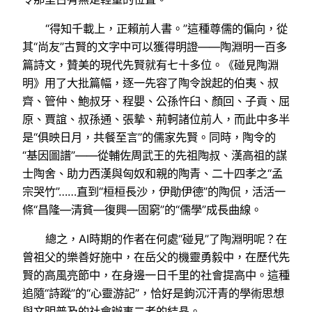
“得知千載上，正賴前人書。”這種尊儒的偏向，從
其“尚友”古賢的文字中可以獲得明證——陶淵明一百多
篇詩文，贊美的現代先賢就有七十多位。《碰見陶淵
明》用了大批篇幅，逐一先容了陶令說起的伯夷、叔
齊、管仲、鮑叔牙、程嬰、公孫忤臼、顏回、子貢、屈
原、賈誼、叔孫通、張摯、荊軻諸位前人，而此中多半
是“俱映日月，共餐至言”的儒家先賢。同時，陶令的
“基因圖譜”——從輔佐周武王的先祖陶叔、漢高祖的謀
士陶舍、助力西漢與匈奴和親的陶青、二十四孝之“孟
宗哭竹”……直到“桓桓長沙，伊勛伊德”的陶侃，活活一
條“昌隆—清貧—復興—固窮”的“儒學”成長曲線。
總之，AI時期的作者在何處“碰見”了陶淵明呢？在
曾祖父的樂善好施中，在岳父的機靈勇毅中，在歷代先
賢的高風亮節中，在身邊一日千里的社會提高中。這種
追隨“詩蹤”的“心靈游記”，恰好是鉤沉汗青的學術思想
與文明普及的社會辦事二者的結晶。