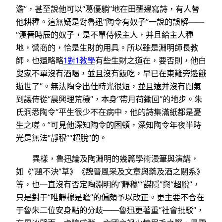
澹”，甚至說他可以“葛優躺”地在田壟邊寫詩，有人替
他耕種。這無疑是對魯迅“陶令有奴子”一說的誤解——
“漢晉時辰的奴子，是不單侍候主人，并且給主人種
地，營商的，恰是生財的用具。所以雖是淵明師長教
師，也還略略
1對1教學
有些生財之道在，要否則，他白
叟家不單沒有酒喝，並且沒有飯吃，早已在東籬旁邊餓
逝世了”。無法陶令出仕時光很短，並且遠并沒有闊氣
到讓侍從“晨興理荒穢”，本身“帶月荷鋤回”的地步。朱
氏洞悉陶令“平生很少不在病中，他的詩集滿紙都是憂
生之嗟。”可見他深知陶令的困頓，深知陶令年夜半時
光是無法“靜穆”“超脫”的。
異樣，魯迅論及陶淵明的幾篇學術漫筆與演講，
如《“題不決”草》《魏晉風采及文章與藥及酒之關系》
等，也一直沒有否定陶淵明的“靜穆”“謀隱”與“超脫”，
只是對于“唯靜穆是瞻”的偏頗予以改正。更主要不合在
于魯朱二位安身點的分歧——魯迅更著重“社會批駁”，