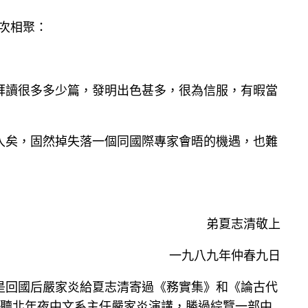
此次相聚：
拜讀很多多少篇，發明出色甚多，很為信服，有暇當
入矣，固然掉失落一個同國際專家會晤的機遇，也難
弟夏志清敬上
一九八九年仲春九日
是回國后嚴家炎給夏志清寄過《務實集》和《論古代
道《聽北年夜中文系主任嚴家炎演講，勝過綜覽一部中