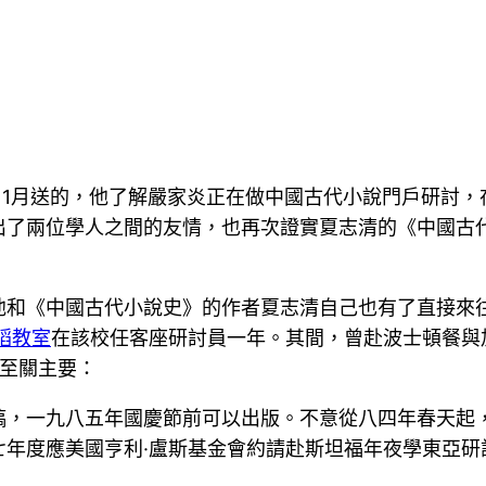
年11月送的，他了解嚴家炎正在做中國古代小說門戶研討
出了兩位學人之間的友情，也再次證實夏志清的《中國古
和《中國古代小說史》的作者夏志清自己也有了直接來往。1
蹈教室
在該校任客座研討員一年。其間，曾赴波士頓餐與
作至關主要：
稿，一九八五年國慶節前可以出版。不意從八四年春天起
七年度應美國亨利·盧斯基金會約請赴斯坦福年夜學東亞研