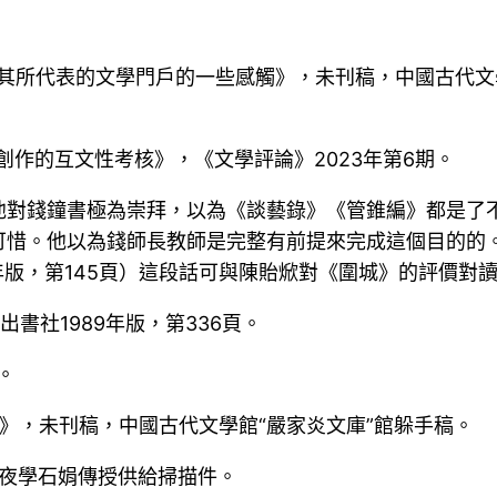
其所代表的文學門戶的一些感觸》，未刊稿，中國古代文
創作的互文性考核》，《文學評論》2023年第6期。
“他對錢鐘書極為崇拜，以為《談藝錄》《管錐編》都是了
可惜。他以為錢師長教師是完整有前提來完成這個目的的
年版，第145頁）這段話可與陳貽焮對《圍城》的評價對讀
書社1989年版，第336頁。
。
》，未刊稿，中國古代文學館“嚴家炎文庫”館躲手稿。
年夜學石娟傳授供給掃描件。