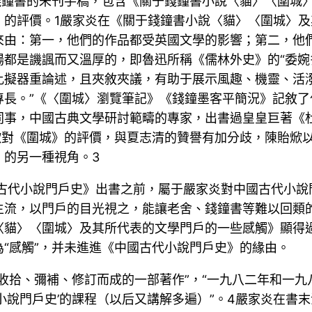
錢鐘書的未刊手稿，包含《關于錢鐘書小說〈貓〉〈圍城
》的評價。1嚴家炎在《關于錢鐘書小說〈貓〉〈圍城〉
來由：第一，他們的作品都受英國文學的影響；第二，他
都是譏諷而又溫厚的，即魯迅所稱《儒林外史》的“委婉
比擬器重論述，且夾敘夾議，有助于展示風趣、機靈、活
專長。”《〈圍城〉瀏覽筆記》《錢鐘墨客平簡況》記敘
同事，中國古典文學研討範疇的專家，出書過皇皇巨著《
焮對《圍城》的評價，與夏志清的贊譽有加分歧，陳貽焮
》的另一種視角。3
國古代小說門戶史》出書之前，屬于嚴家炎對中國古代小
主流，以門戶的目光視之，能讓老舍、錢鐘書等難以回類
〈貓〉〈圍城〉及其所代表的文學門戶的一些感觸》顯得
“感觸”，并未進進《中國古代小說門戶史》的緣由。
收拾、彌補、修訂而成的一部著作”，“一九八二年和一
說門戶史’的課程（以后又講解多遍）”。4嚴家炎在書末注明