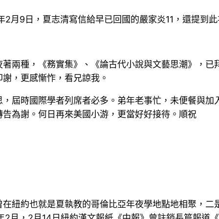
年2月9日，夏志清寫信給早已回國的嚴家炎11，還提到
夜著兩種，《務實集》、《論古代小說與文藝思潮》，已
叩謝，更感慚怍，看兄諒我。
思，屆時國際學者列席者必多。弟年老事忙，未便餐與加
轉告為謝。何日再來美國小游，更當好好接待。順祝
曾在紐約也就是夏執教的哥倫比亞年夜學地點地相聚，二
7年2月，2月14日紐約漢文報紙《中報》曾註銷長篇報