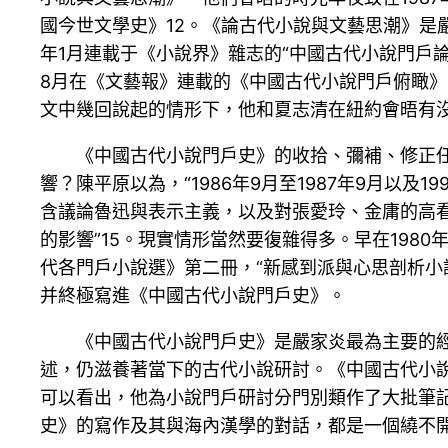
國今世文學史》12。《論古代小說與文藝思潮》是嚴
年1月連載于《小說界》雜志的“中國古代小說門戶論
8月在《文藝報》連載的《中國古代小說門戶俯瞰》
文中幾回說起的情形下，他和夏志清在紐約會晤有
《中國古代小說門戶史》的收拾、彌補、修正
響？陳平原以為，“1986年9月至1987年9月以
含議論魯迅與表示主義，以及對張愛玲、金庸的高看
的影響”15。現實情形當然要復雜得多。早在198
代各門戶小說選》第二冊，“新感到派與心思剖析小
并終極寫進《中國古代小說門戶史》。
《中國古代小說門戶史》是嚴家炎最為主要的經
述，仍滋養著當下的古代小說研討。《中國古代小說
可以看出，他為小說門戶研討分門別類作了大批筆
史》的寫作及其與海內漢學的對話，都是一個繞不