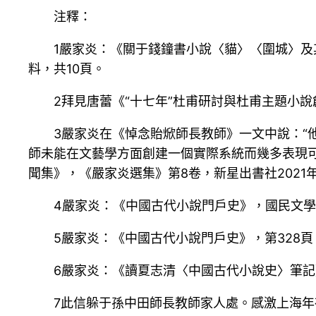
注釋：
1嚴家炎：《關于錢鐘書小說〈貓〉〈圍城〉及
料，共10頁。
2拜見唐蕾《“十七年”杜甫研討與杜甫主題小說
3嚴家炎在《悼念貽焮師長教師》一文中說：
師未能在文藝學方面創建一個實際系統而幾多表現
聞集》，《嚴家炎選集》第8卷，新星出書社2021
4嚴家炎：《中國古代小說門戶史》，國民文學出
5嚴家炎：《中國古代小說門戶史》，第328頁
6嚴家炎：《讀夏志清〈中國古代小說史〉筆記
7此信躲于孫中田師長教師家人處。感激上海