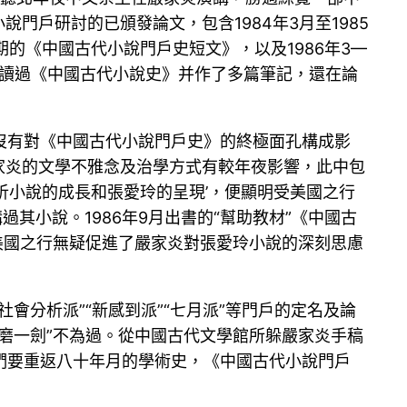
門戶研討的已頒發論文，包含1984年3月至1985
期的《中國古代小說門戶史短文》，以及1986年3—
真讀過《中國古代小說史》并作了多篇筆記，還在論
沒有對《中國古代小說門戶史》的終極面孔構成影
對嚴家炎的文學不雅念及治學方式有較年夜影響，此中包
析小說的成長和張愛玲的呈現’，便顯明受美國之行
其小說。1986年9月出書的“幫助教材”《中國古
美國之行無疑促進了嚴家炎對張愛玲小說的深刻思慮
分析派”“新感到派”“七月派”等門戶的定名及論
磨一劍”不為過。從中國古代文學館所躲嚴家炎手稿
們要重返八十年月的學術史，《中國古代小說門戶