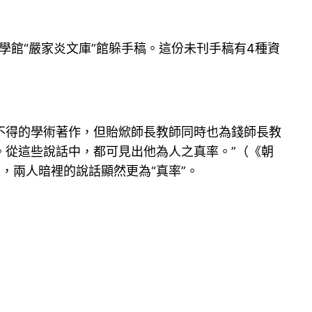
學館“嚴家炎文庫”館躲手稿。這份未刊手稿有4種資
不得的學術著作，但貽焮師長教師同時也為錢師長教
。從這些說話中，都可見出他為人之真率。”（《朝
，兩人暗裡的說話顯然更為“真率”。