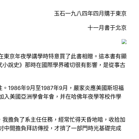
玉石一九八四年四月購于東京
十一月書于北京
，在東京年夜學講學時特意買了此書相贈。這本書有顯
代小說史》那時在國際學界確切很有影響，是從事古
986年9月至1987年9月，嚴家炎應美國斯坦福
加入美國亞洲學會年會，并在哈佛年夜學等校作學
，我擔負了系主任任務，經常忙得天昏地暗，收拾加
討中間擔負拜訪傳授，才擠了一部門時光基礎完成