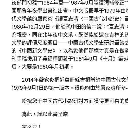
夜部門初稿”“1984年夏—1987年9月陸續彌補修
國耶魯年夜學出書社出書，中文版最早于1979年
代文學館的嚴家炎《讀夏志清〈中國古代小說史〉筆
1980年12月29日，他給孫中田的信中說：“夏
系親密，同在北年夜中文系，既然能給遠在吉林的孫
文學的評價尺度題目——中國古代文學史研討筆談
的《中國新文學史》，以為象他們那樣才真是在做藝
刊手稿援用了吳福輝頒發于1981年9月《十月》
后，大要是1980年月初期。
2014年嚴家炎把近萬冊躲書捐贈給中國古代
1979年9月1日的第一版本。很能夠由於嚴家炎所
盼祝您于中國古代小說研討方面獲得更可喜的
為此，謹以此書呈贈
家炎兄！