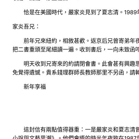
恰是在美國時代，嚴家炎見到了夏志清。1989
家炎吾兄：
前年兄來紐約，相敘甚歡。返京后兄曾寄弟年
把二書重頭至尾細讀一遍。收到書后，一向未致函
明天收到兄寄來的約請閉會書。此會甚有興趣
免覺得遺憾。貴系錢理群師長教師那里不另函，請
新年享福
這封信有兩點值得器重：一是嚴家炎和夏志清
小說與文藝思潮》。他們會晤的時光年夜致在198