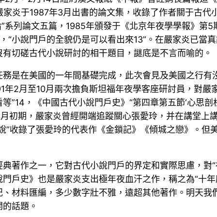
家炎于1987年3月出書的論文集，收錄了作者關于古代小說
”系列論文五篇，1985年頒發于《北京年夜學學報》第5
，“小說門戶的全貌仍是可以看出來13”。在嚴家炎已當
沒有切磋古代小說研討的相干題目，謎底是不言而喻的。
任務是在美國的一年間基礎完成，此次會見及美國之行有
及1991年2月至10月兩次擔負斯坦福年夜學客座研討員，
等”14，《中國古代小說門戶史》“第四章第五節‘心思剖
0年月初期，嚴家炎曾經開端追蹤關心張愛玲，并在講堂上講過
說”收錄了張愛玲的代表作《金鎖記》《傾城之戀》。但
典著作之一，它對古代小說門戶的界定和實際思慮，對“社會
門戶史》也是嚴家炎支出極年夜血汗之作，稱之為“十年
記、材料匯編，多少數字壯不雅，遠超其他著作。明天我
開的話題。