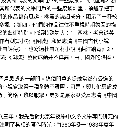
〉及其所代表的文學門戶的一些感觸》《〈圍城〉瀏
及其所代表的文學門戶的一些感觸》里，論述了把丁
們的作品都有風趣、機靈的譏諷成分，顯示了一種較
多諷”；第四，他們的作品往往不重視時期氛圍的描
潑的藝術特點。他還特殊誇大：“丁西林、老舍從英
了作者瀏覽小說《圍城》和夏志清《中國古代小說
杜甫評傳》，也寫過杜甫題材小說《曲江踏青》2，
以為《圍城》藝術成績并不算高，由于國外的熱捧，
說門戶思慮的一部門。這個門戶的提煉當然有公道的
的小說家取得一種全體不雅照。可是，與其他思慮成
過于簡略，難以服眾，更多是嚴家炎受夏志清《中國
九八三年，我先后對北京年夜學中文系文學專門研究的
了具體的寫作時光：“1980年冬—1983年夏年