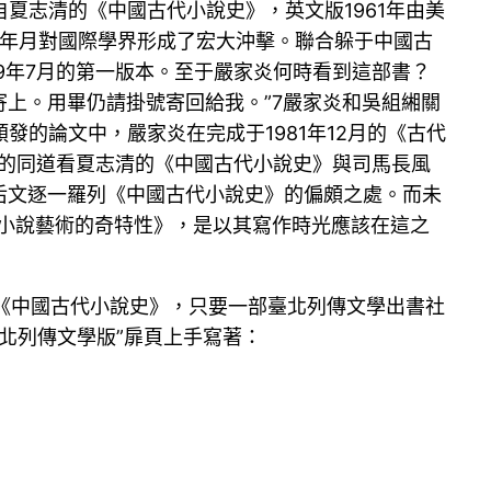
，來自夏志清的《中國古代小說史》，英文版1961年由美
80年月對國際學界形成了宏大沖擊。聯合躲于中國古
9年7月的第一版本。至于嚴家炎何時看到這部書？
寄上。用畢仍請掛號寄回給我。”7嚴家炎和吳組緗關
的論文中，嚴家炎在完成于1981年12月的《古代
有的同道看夏志清的《中國古代小說史》與司馬長風
后文逐一羅列《中國古代小說史》的偏頗之處。而未
書小說藝術的奇特性》，是以其寫作時光應該在這之
版《中國古代小說史》，只要一部臺北列傳文學出書社
臺北列傳文學版”扉頁上手寫著：