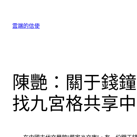
跳
至
主
雲端的信使
要
內
容
陳艷：關于錢鐘
找九宮格共享中