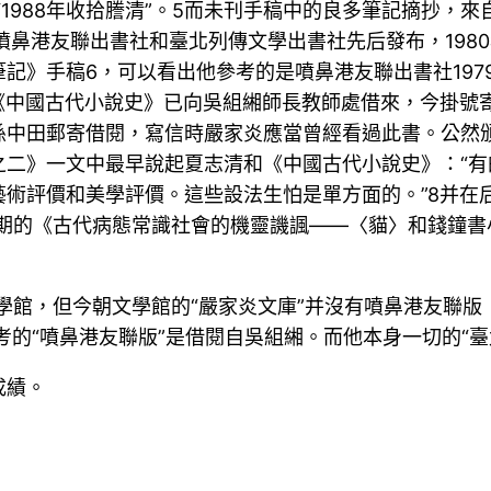
正”“1988年收拾謄清”。5而未刊手稿中的良多筆記摘抄
由噴鼻港友聯出書社和臺北列傳文學出書社先后發布，19
記》手稿6，可以看出他參考的是噴鼻港友聯出書社197
志清《中國古代小說史》已向吳組緗師長教師處借來，今掛號
中田郵寄借閱，寫信時嚴家炎應當曾經看過此書。公然頒發
之二》一文中最早說起夏志清和《中國古代小說史》：“
術評價和美學評價。這些設法生怕是單方面的。”8并在
第5期的《古代病態常識社會的機靈譏諷——〈貓〉和錢鐘
文學館，但今朝文學館的“嚴家炎文庫”并沒有噴鼻港友聯
參考的“噴鼻港友聯版”是借閱自吳組緗。而他本身一切的“
成績。