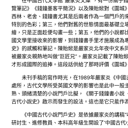
在中國古代文學館“嚴家炎文庫”，有一份關于
覽筆記》《錢鐘墨客平簡況》以及陳貽焮對《圍城
西林、老舍、錢鐘書尤其是后兩者作為一個門戶的
特別的色彩；第三，他們對舊的世態情面最基礎立場
繪，只是正面趁便勾畫一些；第五，他們的小說都
國文學里接收來的影響，到錢鐘書手里才施展成為
史》的感觸和筆記。陳貽焮是嚴家炎北年夜中文系
被嚴家炎親熱地叫做“巨匠兄”。嚴家炎記載了陳貽
才形成國際的追捧。這段話供給了那時評價《圍城
未刊手稿的寫作時光，在1989年嚴家炎《中
處所，古代文學所受英國文學的影響也是此中一股
熟、頭緒清楚的小說門戶比擬，《關于錢鐘書小說
古代小說史》啟示而發生的設法。這也是它只能作為
《中國古代小說門戶史》是依據嚴家炎的講稿“
研討生、進修教員、本科高年級生開設了‘中國古代小