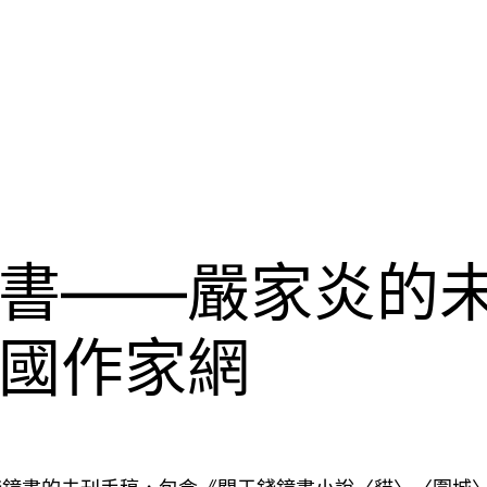
書——嚴家炎的未
國作家網