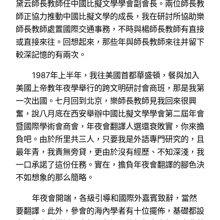
黛云師長教師任中國比擬文學學會副會長。兩位師長教
師正協力推動中國比擬文學的成長，我在研討所協助樂
師長教師處置國際交通事務，不時與楊師長教師有直接
或直接來往。回想起來，那些年與師長教師來往并留下
較深記憶的有兩次。
1987年上半年，我往美國首都華盛頓，餐與加入
美國上帝教年夜學舉行的跨文明研討會商班，那是我第
一次出國。七月回到北京，樂師長教師見我回來很興
奮，說八月底在西安舉辦中國比擬文學學會第二屆年會
暨國際學術會商會，年夜會翻譯人選還衰敗實，你來擔
負吧。由於所里共三人，只要我是外語專門研究的，且
最年青，我責無旁貸，更由於沒有經歷、不知深淺，我
一口承諾了這份任務。實在，擔負年夜會翻譯的腳色決
不如想象的那么簡略。
年夜會開端，各級引導和國際外嘉賓致辭，當然
要翻譯。此外，參會的海內學者有十位擺佈，基礎都設