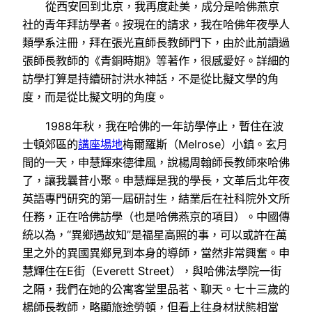
從西安回到北京，我再度赴美，成分是哈佛燕京
社的青年拜訪學者。按現在的請求，我在哈佛年夜學人
類學系注冊，拜在張光直師長教師門下，由於此前讀過
張師長教師的《青銅時期》等著作，很感愛好。詳細的
訪學打算是持續研討洪水神話，不是從比擬文學的角
度，而是從比擬文明的角度。
1988年秋，我在哈佛的一年訪學停止，暫住在波
士頓郊區的
講座場地
梅爾羅斯（Melrose）小鎮。玄月
間的一天，申慧輝來德律風，說楊周翰師長教師來哈佛
了，讓我曩昔小聚。申慧輝是我的學長，文革后北年夜
英語專門研究的第一屆研討生，結業后在社科院外文所
任務，正在哈佛訪學（也是哈佛燕京的項目）。中國傳
統以為，“異鄉遇故知”是福星高照的事，可以或許在萬
里之外的異國異鄉見到本身的導師，當然非常興奮。申
慧輝住在E街（Everett Street），與哈佛法學院一街
之隔，我們在她的公寓客堂里品茗、聊天。七十三歲的
楊師長教師，略顯旅途勞頓，但看上往身材狀態相當