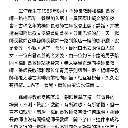
工作產生在1985年8月，孫師長教師和楊師長教
師一路往巴黎，餐與加入第十一屆國際比擬文學年夜
會，古稀之年的楊師長教師在年夜會上做了講話，并被
選為國際比擬文學協會副會長。分開巴黎的前一天，楊
師長教師召喚孫師長教師一路到飯店一樓的咖啡廳，說
是要等一小我。過了一會兒，從門口出去兩位白人婦
女，一位白發蒼蒼的老太婆，由一位約三十歲的男子陪
同。楊師長教師站起身來，老太婆徑直走向楊師長教
師，孫師長教師和那位年青男子則讓到一邊。楊師長教
師和老太婆在咖啡桌前相向而坐，相互凝視著，久久沒
有措辭……過了一會兒，兩位白叟淚水滿面……
孫師長教師身臨其境，親眼目擊了這一汗青性的
場景，不測，驚詫，激動，有所猜想，有所領悟，但一
直不知就里。事后，楊師長教師沒有做任何說明，孫師
長教師也沒有問過楊師長教師，開不了口。這件事成為
巴黎之行的一個謎，一個不宜向外人訴說的謎。但是，