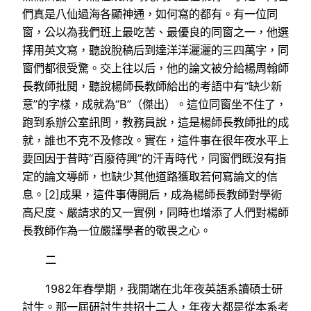
們真是八仙過海各顯神通，如何寫的都有。有一位同
窗，公以為我們班上最吃苦、最優良的同窗之一，他選
擇用英文寫，聽說脫稿后到達洋洋灑灑的三四萬字，同
窗們都很受驚。交上往以后，他的論文被分給楊周翰師
長教師批閱，聽說楊師長教師給出的考語中有“缺少新
意”的字樣，成就為“B”（傑出）。這位同窗坐不住了，
跑到系辦公室訊問，教務員說，這是楊師長教師批的成
就，誰也不克不及修改。實在，這件事在很年夜水平上
要回因于昔時“百廢待興”的汗青時代，同窗們既沒有指
定的論文導師，也缺少其他道路獲取若何寫論文的信
息。[2]成果，這件事傳開后，成為楊師長教師對學術
高尺度、嚴請求的又一實例，同時也增添了人們對楊師
長教師作為一位嚴謹學者的敬畏之心。
二
1982年春學期，我開端在北年夜英語系讀碩士研
討生。那一屆研討生共招十二人，年夜大都是從本系考