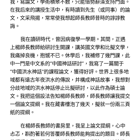
我，寫論文，學術積聚不敷，只能借勢辭藻支持門面。
在我后來的講授生活中，有時讀到先生（或同事）的論
文，文采飛揚，常常使我想起師長教師昔時的諄諄教
誨。
我在讀研時代，曾因病復學一學期。其間，正遇
上楊師長教師給研討生開課，講英國文學和比擬文學，
我痛掉良機，抱憾不已。休學后，我補修了幾門課，此
中一門是中文系的“中國神話研討”，我寫了一篇關于
“中國洪水神話”的課程論文，獲得好評。世界上很多地
域都有遠古年夜洪水的傳說，并構成神話故事，我想對
分歧地域的洪水神話停止比擬研討，以此作為碩士論
文。我把這個設法告知楊師長教師，師長教師讓我提交
一個論文提綱。我在藏書樓泡了幾天，擬就一份兩三頁
紙的提綱。
在楊師長教師的書房里，我呈上論文提綱，心中
忐忑，斟酌著若何答覆師長教師能夠提出的題目。師長