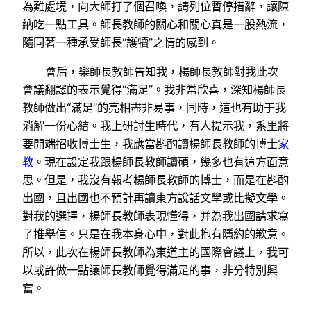
為難處境，向大師打了個召喚，請列位暫停措辭，讓陳
納吃一點工具。師長教師的關心和關心真是一股熱流，
隨同著一種承受師長“護犢”之情的感到。
會后，樂師長教師告知我，楊師長教師對我此次
會議翻譯的表示覺得“滿足”。我非常欣喜，深知楊師長
教師做出“滿足”的亮相盡非易事，同時，這也有助于我
消解一份心結。我上研討生時代，有人提示我，系里將
要開端招收博士生，我應當斟酌讀楊師長教師的博士
家
教
。現在設定我跟楊師長教師讀碩，幾多也有這方面意
思。但是，我沒有報考楊師長教師的博士，而是在斟酌
出國，且出國也不預計再讀東方說話文學或比擬文學。
對我的選擇，楊師長教師表現懂得，并為我出國請求寫
了推舉信。只是在我本身心中，對此抱有隱約的歉意。
所以，此次在楊師長教師為東道主的國際會議上，我可
以或許做一點讓師長教師覺得滿足的事，非分特別興
奮。