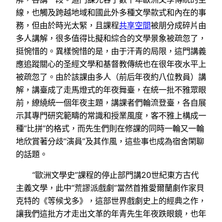
線，也觸及跨越地域和國此外多種文學款式和內在的事
務，但由於時光太緊，且課程
共享空間
被朋分成碎片由
多人講解，很多值得比擬和綜合的文學景象被疏忽了，
挺惋惜的。異樣惋惜的是，由于汗青的局限，這門講義
應追蹤關心的圣經文學和基督教傳統也在很年夜水平上
被疏忽了。由於該課由多人（前后年夜約八位教員）講
解，講臺成了走馬燈式的年夜舞臺，在統一批不雅眾眼
前，繚繞統一個年夜主題，講課者們輪流登臺，各自展
示其專門研究範疇的常識和授業風度，客不雅上構成一
種“比拼”的格式，而先生們則在修課的同時一輪又一輪
地欣賞著分歧“演員”及其作風，這些事也成為宿舍閑聊
的話題。
“歐洲文學史”課程的停止部門講20世紀東方古代
主義文學，此中“荒謬派戲劇”當然首推愛爾蘭劇作家貝
克特的《等候戈多》，這部世界戲劇史上的經典之作，
讓我們這批方才走出文革的年青先生年夜跌眼鏡，也年