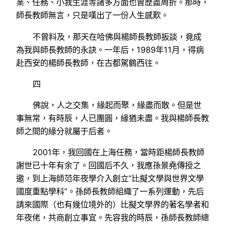
業、任務、小我生涯等諸多方面也曾歷盡周折。那時，
師長教師無言，只是嘆出了一份人生感歎。
不曾料及，那天在哈佛與楊師長教師扳談，竟成
為我與師長教師的永訣。一年后，1989年11月，得病
赴西安的楊師長教師，在古都駕鶴西往。
四
佛說，人之交集，緣起而聚，緣盡而散。但是世
事無常，有時辰，人已團圓，緣猶未盡。我與楊師長教
師之間的緣分就屬于后者。
2001年，我回國在上海任務，當時距楊師長教師
謝世已十年有余了。回國后不久，我應孫景堯傳授之
邀，到上海師范年夜學介入創立“比擬文學與世界文學
國度重點學科”。孫師長教師組織了一系列運動，先后
請來國際（也有幾位境外的）比擬文學界的著名學者和
年夜佬，共商創立事宜。先容我的時辰，孫師長教師總