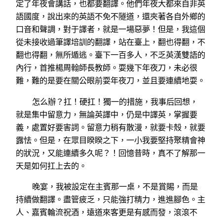
定了年夜會講話，也都要翻譯。他們年夜大都來自非英
語國度，說出來的英語不免不隧道，還夾著各自外鄉的
口音和聲調，對于譯者，就是一場惡夢！但是，我這個
從未接收過筆譯培訓的翻譯，站在臺上，翻也得翻，不
翻也得翻，無所遁逃。臺下一百多人，不乏英漢雙語的
內行，首推楊周翰師長教師。耍幾下年夜刀，未必很
難，難的是要在關公眼前耍年夜刀，並且要連續地耍。
怎么辦？扛！硬扛！獨一的措施，我事后回想，
就是集中留意力，無論英譯中，仍是中譯英，掌握要
義，處置好要害詞。留意力稍有散漫，就要卡殼，就要
露怯。但是，在眾目睽睽之下，一小我要堅持聚精會神
的狀況，又能連續多久呢？！回憶昔時，真不了解那一
天是如何扛上去的。
晚宴，我被設定在主賓那一桌，不是賞賜，而是
持續做翻譯。盡管疲乏，只能強打精力，進進腳色。主
人、嘉賓輪流祝酒，遠道來客更是有感而發，滾滾不