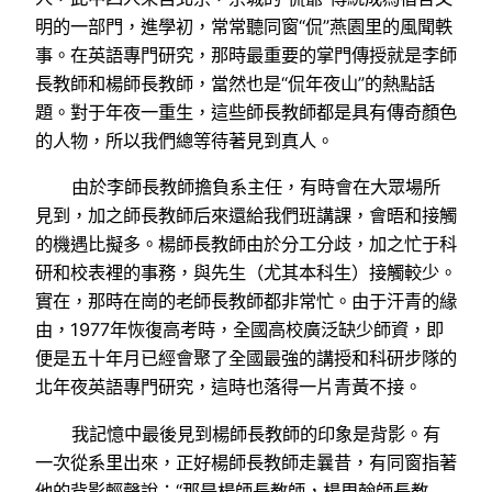
明的一部門，進學初，常常聽同窗“侃”燕園里的風聞軼
事。在英語專門研究，那時最重要的掌門傳授就是李師
長教師和楊師長教師，當然也是“侃年夜山”的熱點話
題。對于年夜一重生，這些師長教師都是具有傳奇顏色
的人物，所以我們總等待著見到真人。
由於李師長教師擔負系主任，有時會在大眾場所
見到，加之師長教師后來還給我們班講課，會晤和接觸
的機遇比擬多。楊師長教師由於分工分歧，加之忙于科
研和校表裡的事務，與先生（尤其本科生）接觸較少。
實在，那時在崗的老師長教師都非常忙。由于汗青的緣
由，1977年恢復高考時，全國高校廣泛缺少師資，即
便是五十年月已經會聚了全國最強的講授和科研步隊的
北年夜英語專門研究，這時也落得一片青黃不接。
我記憶中最後見到楊師長教師的印象是背影。有
一次從系里出來，正好楊師長教師走曩昔，有同窗指著
他的背影輕聲說：“那是楊師長教師，楊周翰師長教