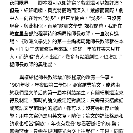
夜開眼界——腳本還可以如許寫？戲劇還可以如許演？
但是，細細咀嚼，貝克特簡略而深入！荒謬而實際！劇
中人一向在等候“戈多”，但直至閉幕，“戈多”一直沒有
現身。與此相似，直至“歐洲文學史”課程閉幕，我們在
教室里全部旅程等待的楊周翰師長教師，一直沒有進
場。《歐洲文學史》的第一主編楊周翰師長教師就在本
系。[1]對于浩繁修課者來說，整整一年讀其書未見其
人，而這般“真人不出面”，幾多有點戲劇性，也增加了
楊師長教師的奧秘感。
異樣給楊師長教師增加奧秘感的還有一件事。
1981年秋，年夜四第二學期，要寫結業論文。能夠由
於我們是文革后的第一屆本科結業生，有關細則還沒來
得及制定，那時的論文設定絕對廣泛：只需是英語說話
或英語文學范圍內的選題，都可以；沒有導師停止領
導；用中文寫仍是用英文寫，隨便；論文的詳細格局和
請求也相當“開放”，年夜有幾分“您看著辦吧”的架勢；
無需辯論，只需在規則時光內交上往就行。于是，同窗