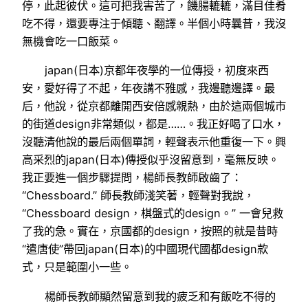
停，此起彼伏。這可把我害苦了，饑腸轆轆，滿目佳肴
吃不得，還要專注于傾聽、翻譯。半個小時曩昔，我沒
無機會吃一口飯菜。
japan(日本)京都年夜學的一位傳授，初度來西
安，愛好得了不起，年夜講不雅感，我邊聽邊譯。最
后，他說，從京都離開西安倍感親熱，由於這兩個城市
的街道design非常類似，都是……。我正好喝了口水，
沒聽清他說的最后兩個單詞，輕聲表示他重復一下。興
高采烈的japan(日本)傳授似乎沒留意到，毫無反映。
我正要進一個步驟提問，楊師長教師啟齒了：
“Chessboard.” 師長教師淺笑著，輕聲對我說，
“Chessboard design，棋盤式的design。” 一會兒救
了我的急。實在，京國都的design，按照的就是昔時
“遣唐使”帶回japan(日本)的中國現代國都design款
式，只是範圍小一些。
楊師長教師顯然留意到我的疲乏和有飯吃不得的