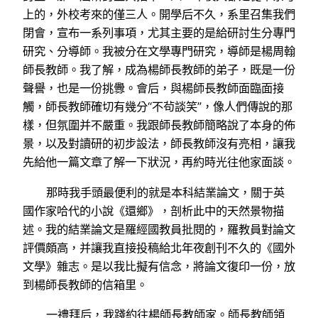
上的，外校考來的僅三人。開學后不久，系里召集我們
閉會，宣布一系列事項，尤其主要的是給研討生分專門
研究、分導師。我被分在文學專門研究，導師是楊周翰
師長教師。我了解，成為楊師長教師的弟子，既是一份
聲譽，也是一份挑釁。會后，與楊師長教師面臨面接
觸，師長教師確切有幾分“不茍談笑”，像人們傳說的那
樣，但氛圍并不嚴重。我跟師長教師簡略說了本身的佈
景，以及對讀研的初步設法，師長教師沒有亮相，讓我
先給他一篇文章了解一下狀況，再約時光往他家面談。
那時我手頭最便利的就是本科結業論文，關于英
國作家哈代的小說《還鄉》，剖析此中的天然景物描
述。我的結業論文是羅經國教員批閱的，羅教員對論文
評價頗高，并讓我直接投稿給北年夜創刊不久的《國外
文學》雜志。是以我比擬有信念，將論文復印一份，放
到楊師長教師的信箱里。
一禮拜后，我踐約往楊師長教師家。師長教師領