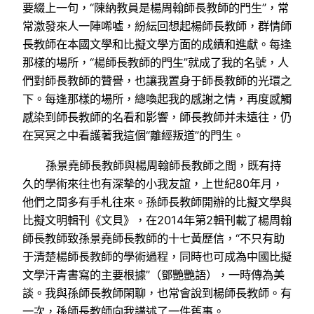
要綴上一句，“陳納教員是楊周翰師長教師的門生”，常
常激發來人一陣唏噓，紛紜回想起楊師長教師，群情師
長教師在本國文學和比擬文學方面的成績和進獻。每逢
那樣的場所，“楊師長教師的門生”就成了我的名號，人
們對師長教師的贊譽，也讓我置身于師長教師的光環之
下。每逢那樣的場所，總喚起我的感謝之情，再度感觸
感染到師長教師的名看和影響，師長教師并未遠往，仍
在冥冥之中看護著我這個“離經叛道”的門生。
孫景堯師長教師與楊周翰師長教師之間，既有持
久的學術來往也有深摯的小我友誼，上世紀80年月，
他們之間多有手札往來。孫師長教師開辦的比擬文學與
比擬文明輯刊《文貝》，在2014年第2輯刊載了楊周翰
師長教師致孫景堯師長教師的十七黃歷信，“不只有助
于清楚楊師長教師的學術過程，同時也可成為中國比擬
文學汗青書寫的主要根據”（鄧艷艷語），一時傳為美
談。我與孫師長教師閑聊，也常會說到楊師長教師。有
一次，孫師長教師向我講述了一件舊事。