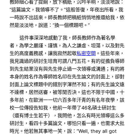
教師細心看了提綱，放下稿紙，沉吟半晌，淡淡地說：
“這篇論文，我領導不了。”這般答復，年夜出所看，我
一時說不出話來。師長教師把稿紙悄悄地推還給我，依
然是淡淡地，說道：“換一個標題吧。”
這件事深深地感動了我，師長教師作為著名學
者，為學之嚴謹、謹慎，為人之謙虛、坦蕩，以及對先
生的高度義務感，讓我寂然起敬
私密空間
。這些年來，
我見識過的研討生培育可謂八門五花。有的從擔負導師
到先生結業沒有與先生停止過一次領導或溝通；有的將
本身的姓名作為導師姓名印在先生論文的封面上，卻對
封面上論文標題中的錯別字渾然不知；有的先生論文遠
不達標，居然送審，被等閒否決。這也不限于中國，十
多年前，在歐洲一一切六百多年汗青的有名年夜學，該
校一位傳授告知我，他前一年帶了46名碩士研討生
（還有博士生若干），我問他，怎么有時光領導這么多
研討生，看四十多篇論文，哪怕只看一遍，也需求大批
時光。他若無其事地一笑，說：“Well, they all got