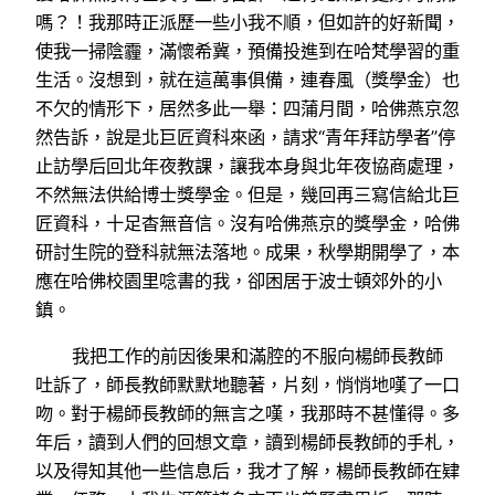
嗎？！我那時正派歷一些小我不順，但如許的好新聞，
使我一掃陰霾，滿懷希冀，預備投進到在哈梵學習的重
生活。沒想到，就在這萬事俱備，連春風（獎學金）也
不欠的情形下，居然多此一舉：四蒲月間，哈佛燕京忽
然告訴，說是北巨匠資科來函，請求“青年拜訪學者”停
止訪學后回北年夜教課，讓我本身與北年夜協商處理，
不然無法供給博士獎學金。但是，幾回再三寫信給北巨
匠資科，十足杳無音信。沒有哈佛燕京的獎學金，哈佛
研討生院的登科就無法落地。成果，秋學期開學了，本
應在哈佛校園里唸書的我，卻困居于波士頓郊外的小
鎮。
我把工作的前因後果和滿腔的不服向楊師長教師
吐訴了，師長教師默默地聽著，片刻，悄悄地嘆了一口
吻。對于楊師長教師的無言之嘆，我那時不甚懂得。多
年后，讀到人們的回想文章，讀到楊師長教師的手札，
以及得知其他一些信息后，我才了解，楊師長教師在肄