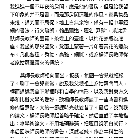
我進進一個不年夜的房間，應是他的書房，但是給我留
下印象的并不是書，而是那房間清雅的作風。家具物品
未幾，講究而不局促。墻上白無余物，僅有一幅中等鉅
細的書法，行文疏朗，翰墨飄逸，題名“尹默”，系沈尹
默師長教師的墨寶。茶幾上的臺燈，以梅花瓷瓶為底
座。我坐的那只圓凳，凳面上蒙著一片印著青花的蠟染
布。凡此各種，秀氣、高雅、細膩，或系楊師長教師從
老家姑蘇繼續來的傳統。
與師長教師相向而坐，扳談，氛圍一會兒就輕松
了。聊了一會兒家常，說及我父親祖上系姑蘇閶門人，
轉而講述我曾下鄉插隊和自學的情形，以及我對東方文
學和比擬文學的愛好，聽楊師長教師談了一些唸書和進
修的留意點，大約一節課時光就曩昔了。最后，說到我
的論文，楊師長教師起首略予確定，然后直截了本地指
出：寫學術論文，不用堆砌辭藻，把題目說明白就行。
事后回味師長教師的警告，深感老辣。作為本科生的