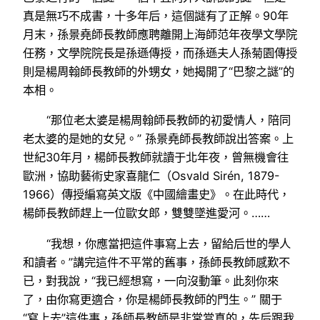
真是無巧不成書，十多年后，這個謎有了正解。90年
月末，孫景堯師長教師應聘離開上海師范年夜學文學院
任務，文學院院長是孫遜傳授，而孫遜夫人孫菊園傳授
則是楊周翰師長教師的外甥女，她揭開了“巴黎之謎”的
本相。
“那位老太婆是楊周翰師長教師的初愛情人，陪同
老太婆的是她的女兒。” 孫景堯師長教師說出答案。上
世紀30年月，楊師長教師就讀于北年夜，曾無機會往
歐洲，協助藝術史家喜龍仁（Osvald Sirén, 1879-
1966）傳授編寫英文版《中國繪畫史》。在此時代，
楊師長教師趕上一位歐女郎，雙雙墜進愛河。……
“我想，你應當把這件事寫上去，留給后世的學人
和讀者。”講完這件不平常的舊事，孫師長教師感歎不
已，對我說，“我已經想寫，一向沒動筆。此刻你來
了，由你寫更適合，你是楊師長教師的門生。” 關于
“寫上去”這件事，孫師長教師是非常當真的，先后跟我