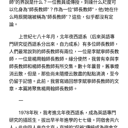
師”的界說是什么？一位教員或傳授，到達什么尺度可
以化身為“師長教師”？作為一位“師長教師”，他/她在什
么時辰開端被稱為“師長教師”？這些，似乎都沒有定
論。
上世紀七八十年月，北年夜西語系（后來英語專
門研究從西語系分出來，自力成系）有多位師長教師，
人們最常說到的師長教師有兩位，一位是李賦寧師長教
師，一位是楊周翰師長教師。緣分使然，我曾有幸與李
師長教師和楊師長教師有所交集。數十年曩昔，舊事煙
消云散，但是，那些尚未隨煙云散盡的點點滴滴，至今
仍留于記憶。此前，我曾寫過回想李賦寧師長教師的文
章，本篇將聚焦楊周翰師長教師。
一
1978年秋，我考進北年夜西語系，成為英語專門
研究的插班生，拔出早半年進學的七七級。同宿舍共六
人，此中四人來自北京，京城的“侃爺”傳統成為宿舍文