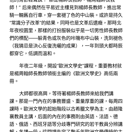
師！” 后來偶然在平易近主樓見到楊師長教師，進出常
騎一輛舊自行車，穿一套褪了色的中山裝。或許是持久
“常識分子改革”的結果，同時也是文革后遺癥，那時北
年夜校園里，那樣的打扮服裝似乎是一切男性師長教師
們的標配——躲青色或灰色的咔嘰布中山裝，洗到褪色
（我猜忌是決心反復洗曬的成果），一年到頭大都時辰
都穿它，低調而溫和。
年夜二年級，開設“歐洲文學史”課程，重要教材就
是楊周翰師長教師領銜主編的《歐洲文學史》高低兩
冊。
大師都很高興，等待著楊師長教師來給我們講
課。那是一門內在的事務豐盛、重量厚重的課，每周四
課時。歐洲文學的起始階段以古希臘文學為主，由趙隆
襄教員主講，后面的內在的事務則由英語、法語、德
語、俄語、西班牙語等分歧專門研究的若干教員分辨講
解，各講一段。這門課先容了數千年歐洲文學傳統的主