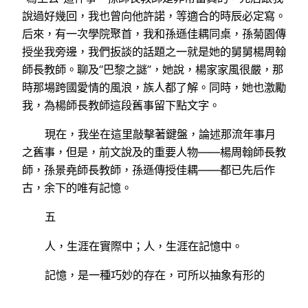
說過好幾回，我也曾向他許諾，等適合的時辰必定寫。
后來，有一次學院聚首，我和孫遜佳耦同桌，孫菊園傳
授坐我旁邊，我們扳談的話題之一就是她的舅舅楊周翰
師長教師。聊及“巴黎之謎”，她說，楊家家風很嚴，那
時那場跨國愛情的風浪，族人都了解。同時，她也激勵
我，為楊師長教師這段舊事留下點文字。
現在，我坐在這里敲擊著鍵盤，論述那流年事月
之舊事，但是，前文說及的重要人物——楊周翰師長教
師，孫景堯師長教師，孫遜傳授佳耦——都已先后作
古，余下的唯有記憶。
五
人，生涯在實際中；人，生涯在記憶中。
記憶，是一種巧妙的存在，可所以抽象有形的