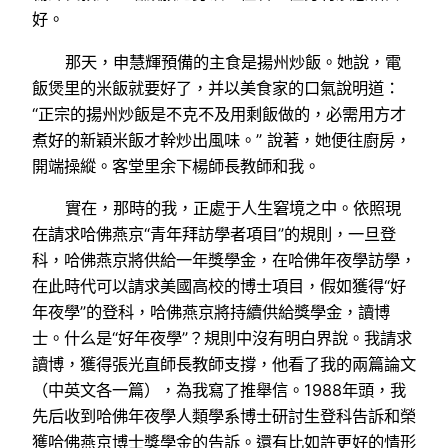
好。
那天，申慧輝預備的主食是揚州炒飯。她說，電
飯煲里的米飯就要好了，并以美食家的口氣說明道：
“正宗的揚州炒飯是不克不及用剩飯做的，必需用方才
煮好的新穎米飯才幹炒出風味。” 說著，她便往廚房，
開端操縱。客堂里余下楊師長教師和我。
實在，那時的我，正處于人生窘境之中。依照現
在請求哈佛燕京“青年拜訪學者項目”的規則，一旦登
科，哈佛燕京將供給一年獎學金，在哈佛年夜學訪學，
在此時代可以請求美國高校的博士項目，假如獲得“好
年夜學”的登科，哈佛燕京將持續供給獎學金，讀博
士。什么是“好年夜學”？規則中沒有明白界說。我請求
讀博，獲得張光直師長教師支撐，他看了我的兩篇論文
（中英文各一篇），為我寫了推舉信。1988年頭，我
先后收到哈佛年夜學人類學系博士研討生登科告訴和榮
獲哈佛燕京博士獎學金的告訴。還有比如許更好的情形