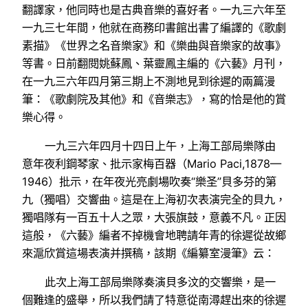
翻譯家，他同時也是古典音樂的喜好者。一九三六年至
一九三七年間，他就在商務印書館出書了編譯的《歌劇
素描》《世界之名音樂家》和《樂曲與音樂家的故事》
等書。日前翻閱姚蘇鳳、葉靈鳳主編的《六藝》月刊，
在一九三六年四月第三期上不測地見到徐遲的兩篇漫
筆：《歌劇院及其他》和《音樂志》，寫的恰是他的賞
樂心得。
一九三六年四月十四日上午，上海工部局樂隊由
意年夜利鋼琴家、批示家梅百器（Mario Paci,1878—
1946）批示，在年夜光亮劇場吹奏“樂圣”貝多芬的第
九（獨唱）交響曲。這是在上海初次表演完全的貝九，
獨唱隊有一百五十人之眾，大張旗鼓，意義不凡。正因
這般，《六藝》編者不掉機會地聘請年青的徐遲從故鄉
來滬欣賞這場表演并撰稿，該期《編纂室漫筆》云：
此次上海工部局樂隊奏演貝多汶的交響樂，是一
個難逢的盛舉，所以我們請了特意從南潯趕出來的徐遲