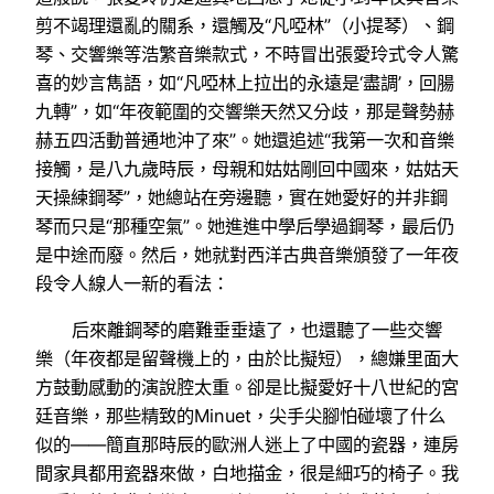
剪不竭理還亂的關系，還觸及“凡啞林”（小提琴）、鋼
琴、交響樂等浩繁音樂款式，不時冒出張愛玲式令人驚
喜的妙言雋語，如“凡啞林上拉出的永遠是‘盡調’，回腸
九轉”，如“年夜範圍的交響樂天然又分歧，那是聲勢赫
赫五四活動普通地沖了來”。她還追述“我第一次和音樂
接觸，是八九歲時辰，母親和姑姑剛回中國來，姑姑天
天操練鋼琴”，她總站在旁邊聽，實在她愛好的并非鋼
琴而只是“那種空氣”。她進進中學后學過鋼琴，最后仍
是中途而廢。然后，她就對西洋古典音樂頒發了一年夜
段令人線人一新的看法：
后來離鋼琴的磨難垂垂遠了，也還聽了一些交響
樂（年夜都是留聲機上的，由於比擬短），總嫌里面大
方鼓動感動的演說腔太重。卻是比擬愛好十八世紀的宮
廷音樂，那些精致的Minuet，尖手尖腳怕碰壞了什么
似的——簡直那時辰的歐洲人迷上了中國的瓷器，連房
間家具都用瓷器來做，白地描金，很是細巧的椅子。我