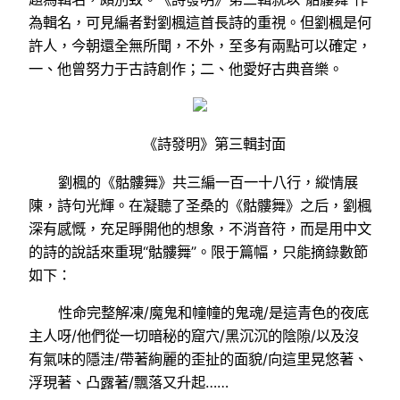
為輯名，可見編者對劉楓這首長詩的重視。但劉楓是何
許人，今朝還全無所聞，不外，至多有兩點可以確定，
一、他曾努力于古詩創作；二、他愛好古典音樂。
《詩發明》第三輯封面
劉楓的《骷髏舞》共三編一百一十八行，縱情展
陳，詩句光輝。在凝聽了圣桑的《骷髏舞》之后，劉楓
深有感慨，充足睜開他的想象，不消音符，而是用中文
的詩的說話來重現“骷髏舞”。限于篇幅，只能摘錄數節
如下：
性命完整解凍/魔鬼和幢幢的鬼魂/是這青色的夜底
主人呀/他們從一切暗秘的窟穴/黑沉沉的陰隙/以及沒
有氣味的隱洼/帶著絢麗的歪扯的面貌/向這里晃悠著、
浮現著、凸露著/飄落又升起……