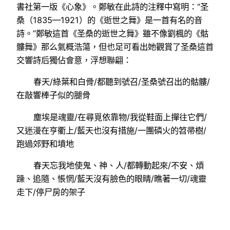
書社第一版《心象》。鄭敏在此詩的注釋中寫明：“圣
桑（1835—1921）的《逝世之舞》是一首有名的音
詩。”鄭敏這首《圣桑的逝世之舞》雖不像劉楓的《骷
髏舞》那么氣概浩蕩，但也足可看出她觀賞了圣桑這首
交響詩后獨佔會意，浮想聯翩：
春天/綠葉和白骨/都聽到號召/圣桑號召出的骷髏/
在敲響棒子似的腿骨
塵埃是魂靈/在尋覓依靠物/我從鞋面上撣往它們/
又迷漫在亨衢上/藍天也沒有措施/一團磷火的笤帚樹/
跑過郊野和墳地
春天忘我地使鬼、神、人/都轉動起來/不安、煩
躁、追隨、悵惘/藍天沒有臉色的眼睛/瞧著一切/魂靈
走下/停尸房的架子