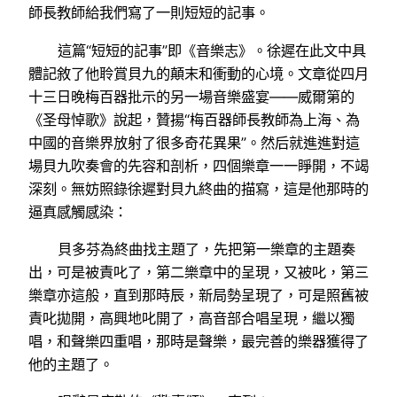
師長教師給我們寫了一則短短的記事。
這篇“短短的記事”即《音樂志》。徐遲在此文中具
體記敘了他聆賞貝九的顛末和衝動的心境。文章從四月
十三日晚梅百器批示的另一場音樂盛宴——威爾第的
《圣母悼歌》說起，贊揚“梅百器師長教師為上海、為
中國的音樂界放射了很多奇花異果”。然后就進進對這
場貝九吹奏會的先容和剖析，四個樂章一一睜開，不竭
深刻。無妨照錄徐遲對貝九終曲的描寫，這是他那時的
逼真感觸感染：
貝多芬為終曲找主題了，先把第一樂章的主題奏
出，可是被責叱了，第二樂章中的呈現，又被叱，第三
樂章亦這般，直到那時辰，新局勢呈現了，可是照舊被
責叱拋開，高興地叱開了，高音部合唱呈現，繼以獨
唱，和聲樂四重唱，那時是聲樂，最完善的樂器獲得了
他的主題了。