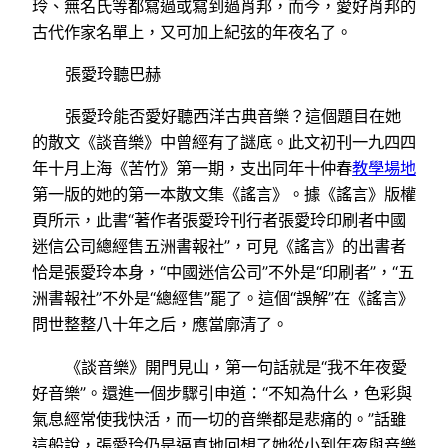
玲、無名氏等都寫過或寫到過肖邦，而今，愛好肖邦的
古代作家名單上，又可加上紀弦的年夜名了。
張愛玲聽巴赫
張愛玲能否愛好聽西洋古典音樂？這個題目在她
的散文《談音樂》中曾經有了謎底。此文初刊一九四四
年十月上海《苦竹》第一期，支出同年十仲春
教學場地
第一版的她的第一本散文集《謠言》。據《謠言》版權
頁所示，此書“著作者張愛玲刊行者張愛玲印刷者中國
迷信公司總經售五洲書報社”，可見《謠言》的出書者
恰是張愛玲本身，“中國迷信公司”不外是“印刷者”，“五
洲書報社”不外是“總經售”罷了。這個“誤解”在《謠言》
問世整整八十年之后，應當廓清了。
《談音樂》開門見山，第一句話就是“我不年夜愛
好音樂”。還進一個步驟引申道：“不知為什么，色彩與
氣息經常使我快活，而一切的音樂都是悲痛的。”話雖
這般說，張愛玲仍是逼真地回想了她從小到年夜與音樂