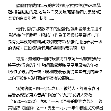
骷髏們穿戴闊年夜的古裝/衣身索索地從朽木里驚
起/攜著點點的鬼火/嘯叫而又哭嚎/魔群從四方集結/狂
舞著向白骨引誘，招引……
他們引誘了那些/卑下的骷髏們/讓那些帝王底遺平
易近/給他們跪拜，喝彩/（作為王國根柢平易近）/于
是有更年夜的/嘯叫與哭嚎的交響/骷髏們用這表現一切
的情感，正如/邪魔們用奸笑與跳舞表現一切
可是，如何的一個時辰就將到來呵/一切的戰栗行
將平伏/清爽的乳汁曾經開端活動/星星用昂奮的年夜
眼/作了最后的一瞥，暖和的薄光/將從星星告別的座位
上向下投射/投射著給年夜地以催動……
無獨佔偶。四十余年之后，被詩人、評論家袁可
嘉譽為深受“東方音樂”“陶冶”的“九葉”女詩人鄭敏
（1920—2022）也寫了一首《圣桑的逝世之舞》，為
其組詩《袒露》之一，支出一九九一年仲春國民文學出