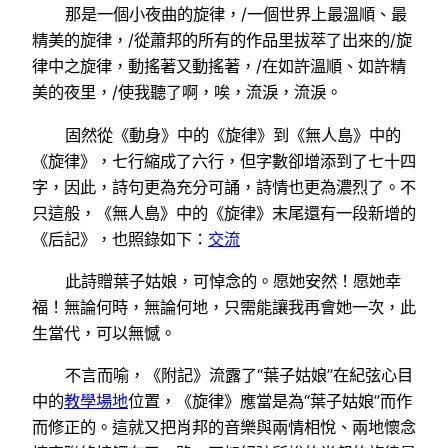
那是一個小夜曲的旋律，/一個世界上最溫順、最
精美的旋律，/從蕭邦的所有的作品里拔萃了出來的/旋
律中之旋律，動搖著又動搖著，/在如許溫順、如許精
美的夜里，/使我聽了啊，唉，流淚，流淚。
固然從《動身》中的《旋律》到《無人島》中的
《旋律》，七行縮成了六行，但字數卻增添到了七十四
字，因此，詩句更為充分可誦，詩情也更為濃烈了。不
只這般，《無人島》中的《旋律》末尾還有一段新增的
《后記》，也照錄如下：
交流
此詩贈葉子姑娘，可悼念的。愿她安然！愿她幸
福！無論何時，無論何地，只需能讓我再會她一次，此
生當代，可以無憾。
不言而喻，《附記》流露了“葉子姑娘”在紀弦心目
中的
教學場地
位置，《旋律》應當是為“葉子姑娘”而作
而修正的。這就又把肖邦的音樂與兩情相悅、兩地懷念