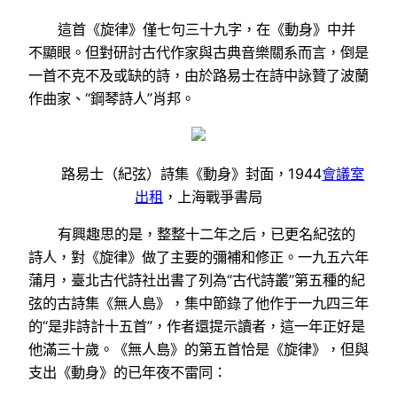
這首《旋律》僅七句三十九字，在《動身》中并
不顯眼。但對研討古代作家與古典音樂關系而言，倒是
一首不克不及或缺的詩，由於路易士在詩中詠贊了波蘭
作曲家、“鋼琴詩人”肖邦。
路易士（紀弦）詩集《動身》封面，1944
會議室
出租
，上海戰爭書局
有興趣思的是，整整十二年之后，已更名紀弦的
詩人，對《旋律》做了主要的彌補和修正。一九五六年
蒲月，臺北古代詩社出書了列為“古代詩叢”第五種的紀
弦的古詩集《無人島》，集中節錄了他作于一九四三年
的“是非詩計十五首”，作者還提示讀者，這一年正好是
他滿三十歲。《無人島》的第五首恰是《旋律》，但與
支出《動身》的已年夜不雷同：