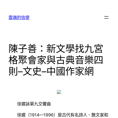
跳
至
雲端的信使
主
要
內
容
陳子善：新文學找九宮
格聚會家與古典音樂四
則–文史–中國作家網
徐遲詠第九交響曲
徐遲（1914—1996）是古代有名詩人、散文家和