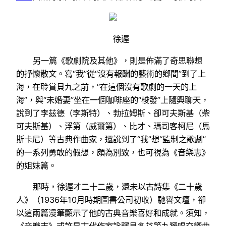
徐遲
另一篇《歌劇院及其他》，則是佈滿了奇思聯想
的抒懷散文。寫“我”從“沒有報酬的藝術的鄉間”到了上
海，在聆賞貝九之前，“在這個沒有歌劇的一天的上
海”，與“未婚妻”坐在一個咖啡座的“梭發”上隨興聊天，
說到了李茲德（李斯特）、勃拉姆斯、卻可夫斯基（柴
可夫斯基）、浮第（威爾第）、比才、瑪司客柯尼（馬
斯卡尼）等古典作曲家，還說到了“我”想“監制之歌劇”
的一系列勇敢的假想，頗為別致，也可視為《音樂志》
的姐妹篇。
那時，徐遲才二十二歲，還未以古詩集《二十歲
人》（1936年10月時期圖書公司初收）馳譽文壇，卻
以這兩篇漫筆顯示了他的古典音樂喜好和成就。須知，