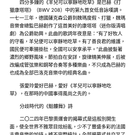
四分多鐘的《羊兒可以寧靜地吃草》是巴赫《打
獵康塔塔》（BWV 208）中的第九首女低音詠嘆調。
一七一三年，德國薩克森公爵到魏瑪度假、打獵，魏瑪
音樂會總監巴赫創作了這首美好的康塔塔（迷你版清唱
劇）為公爵助興。此曲的歌詞年夜意是：“有了好牧人
的守看，羊兒便可以寧靜地吃草。有了善良君的維護，
國民便可牽腸掛肚，全國可以安享承平。”此曲披髮著
濃烈的鄉野風味，節拍自在安詳，旋律精美伸展，后被
改編成管弦樂和鋼琴合奏等多種樂曲，不只成為巴赫的
也成為全部巴洛克音樂中的經典名曲。
張愛玲愛好巴赫，愛好《羊兒可以寧靜地吃
草》，在那時的中國事得風尚之先的。
分歧時代的《骷髏舞》詩
二〇二四年巴黎奧運會的揭幕式是這般別開生
面，使全世界不雅眾目炫紛亂，少不了豐盛多彩的法國
古典音樂的加持。據不完整統計，全部揭幕式共交叉了