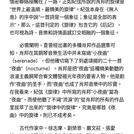
慎密聯絡接觸在了一路，正如紀弦所說的肖邦的旋律是
“世界上最溫順、最精美的旋律”。紀弦本身在《無人
島》的序中說“一首詩是一個象征；象征是全部的表
示”，那么，這首刊定的《旋律》包含它的《后記》，
也可視為詩、音樂和詩情面感訂交相融的一個象征。
必需闡明，查曾經出書的多種肖邦作品選集可
知，肖邦在其鋼琴音樂生活中并未寫過“小夜曲”
（serenade），但他確切寫下了到處頌揚的二十一首
“夜曲”（nocturne）。肖邦是把“夜曲”這種精美動聽的
浪漫主義鋼琴合奏文體發揚光年夜的要害人物，他是創
作“夜曲”的圣手，而“夜曲”也成了肖邦音樂中的珍寶。
在我看來，紀弦《旋律》中所寫的肖邦“小夜曲”當為
“夜曲”，而使他聽了不竭“流淚”的“從肖邦的所有的作品
里拔萃了出來的”“旋律中的旋律”，究竟是哪首《夜
曲》中的旋律，則已不成考矣。
古代作家中，徐志摩、劉榮恩、嚴文莊、張愛