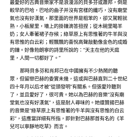
最愛好的古典音樂家不是浪漫派的貝多芬或蕭邦，倒是
較早的巴哈，巴哈的曲子并沒有宮樣的纖巧，沒有廟堂
氣也沒有好漢氣，那里面的世界是粗笨的，卻又駕輕就
熟，小板屋里，墻上的掛鐘滴答扭捏；從木碗里喝羊
奶；女人牽著裙子存候；綠草原上有思惟著的牛羊與沒
有思惟的白云彩；輕飄飄的喜悅高聲敲動像金色的成婚
的鐘。好像勃朗寧的詩里所說的：“天主在他的天庭
里，人間一切都好了。”
那時貝多芬和肖邦已在中國擁有不少熱鬧的聽
眾，但留戀巴赫的委實未幾，這或與巴赫直到二十世紀
四十年月以后才被“從頭發明”有關系。但張愛玲聽到
了，並且愛好了，很可貴。她以為巴赫的音樂“沒有廟
堂氣也沒有好漢氣”，這是耐人尋味的。她還贊揚巴赫
的音樂是“綠草原上有思惟著的牛羊與沒有思惟的白云
彩”，這應當詳細有所指，即針對巴赫那首有名的《羊
兒可以寧靜地吃草》而言。