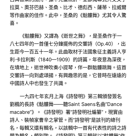
拉莫、奧芬巴赫、圣桑、比才、德彪西、薩蒂、拉威爾
等作曲家的佳作。此中，圣桑的《骷髏舞》尤其令人驚
喜。
《骷髏舞》又譯為《逝世之舞》，是圣桑作于一
八七四年的一首僅七分鐘擺佈的交響詩（Op.40），出
生距今一百五十一年。此曲取材于法國象征主義詩人亨
利·卡拉利斯（1840—1909）的詩篇，年夜意為深夜，
在墳地上，逝世神吹奏小提琴，伴一群骷髏跳舞。這首
交響詩一向到處頌揚，有興趣思的是，它昔時在遠遠的
中國詩人中也發生了共識。
一九四七年玄月上海《詩發明》第三輯頒發簽名
劉楓的長詩《骷髏舞——聽Saint Saens名曲“Dance
macabre”》。《詩發明》署“詩發明社編纂”，現實由
詩人、裝幀家曹辛之掌管。而“詩發明”是該刊的總刊
名，每輯又還有輯名，以該輯中一首有代表性的詩之詩
題為輯名，頗別致。《詩發明》第三輯就以“骷髏舞”作