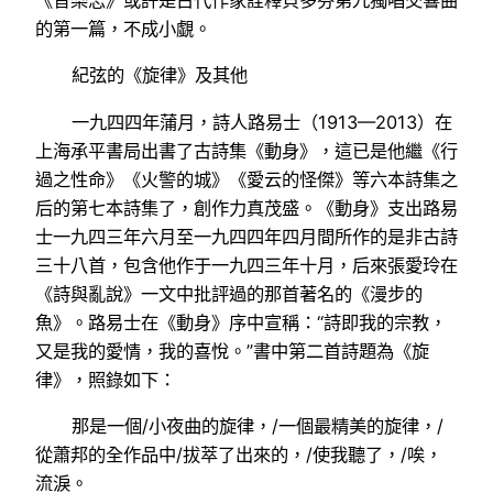
《音樂志》或許是古代作家詮釋貝多芬第九獨唱交響曲
的第一篇，不成小覷。
紀弦的《旋律》及其他
一九四四年蒲月，詩人路易士（1913—2013）在
上海承平書局出書了古詩集《動身》，這已是他繼《行
過之性命》《火警的城》《愛云的怪傑》等六本詩集之
后的第七本詩集了，創作力真茂盛。《動身》支出路易
士一九四三年六月至一九四四年四月間所作的是非古詩
三十八首，包含他作于一九四三年十月，后來張愛玲在
《詩與亂說》一文中批評過的那首著名的《漫步的
魚》。路易士在《動身》序中宣稱：“詩即我的宗教，
又是我的愛情，我的喜悅。”書中第二首詩題為《旋
律》，照錄如下：
那是一個/小夜曲的旋律，/一個最精美的旋律，/
從蕭邦的全作品中/拔萃了出來的，/使我聽了，/唉，
流淚。