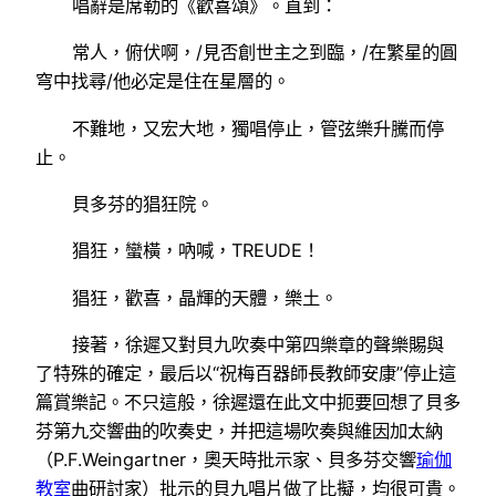
唱辭是席勒的《歡喜頌》。直到：
常人，俯伏啊，/見否創世主之到臨，/在繁星的圓
穹中找尋/他必定是住在星層的。
不難地，又宏大地，獨唱停止，管弦樂升騰而停
止。
貝多芬的猖狂院。
猖狂，蠻橫，吶喊，TREUDE！
猖狂，歡喜，晶輝的天體，樂土。
接著，徐遲又對貝九吹奏中第四樂章的聲樂賜與
了特殊的確定，最后以“祝梅百器師長教師安康”停止這
篇賞樂記。不只這般，徐遲還在此文中扼要回想了貝多
芬第九交響曲的吹奏史，并把這場吹奏與維因加太納
（P.F.Weingartner，奧天時批示家、貝多芬交響
瑜伽
教室
曲研討家）批示的貝九唱片做了比擬，均很可貴。