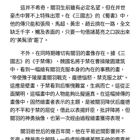
這并不希奇，關羽生前雖有必定名望，但在并世
豪杰中算不上特殊出眾。在《三國志》的《蜀書》中，
他的傳只能和張飛、馬超、黃忠、趙云擠在一路，全文
缺乏千字，觸及表面的，只要一句借諸葛亮之口說出來
的“美髯須”罷了。
不外，在同時期確切有關羽的畫像存在。據《三
國志》的《于禁傳》，魏國名將于禁在曹操陵園建筑
中，看到一幅繪有關羽克服本身的內在的事務的畫，
“帝使豫于陵屋畫關羽戰克、龐德惱怒、禁克服之狀”。
這應是壁畫，于禁看到后慚愧難當，生病而亡。這從正
面闡明，這幅畫中的人物能夠比擬逼真。在這幅掉傳的
畫像中，固然繪畫者表示的主題，是被關羽降伏后龐德
的不平和于禁的屈從，借此以表揚奸臣，批評降將，但
關羽的神勇抽像，也第一次經由過程繪畫獲得表現。
關羽逝世后的幾百年間，他在平易近間影響并不
年夜。魏晉南北朝時，一些處所傳播著關于他的靈異故