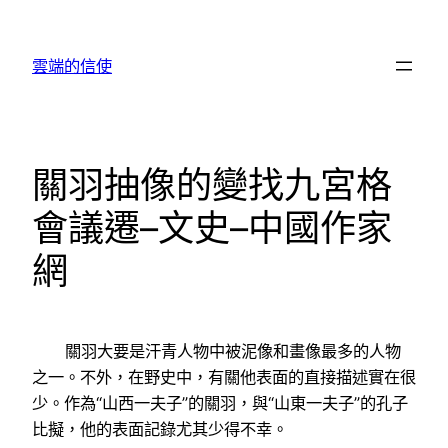
跳
至
雲端的信使
主
要
內
容
關羽抽像的變找九宮格
會議遷–文史–中國作家
網
關羽大要是汗青人物中被泥像和畫像最多的人物
之一。不外，在野史中，有關他表面的直接描述實在很
少。作為“山西一夫子”的關羽，與“山東一夫子”的孔子
比擬，他的表面記錄尤其少得不幸。