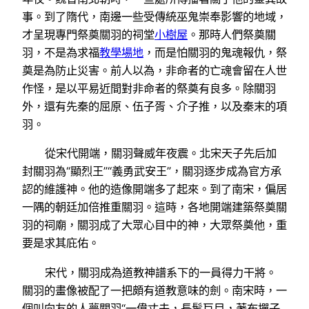
事。到了隋代，南邊一些受傳統巫鬼崇奉影響的地域，
才呈現專門祭奠關羽的祠堂
小樹屋
。那時人們祭奠關
羽，不是為求福
教學場地
，而是怕關羽的鬼魂報仇，祭
奠是為防止災害。前人以為，非命者的亡魂會留在人世
作怪，是以平易近間對非命者的祭奠有良多。除關羽
外，還有先秦的屈原、伍子胥、介子推，以及秦末的項
羽。
從宋代開端，關羽聲威年夜震。北宋天子先后加
封關羽為“顯烈王”“義勇武安王”，關羽逐步成為官方承
認的維護神。他的造像開端多了起來。到了南宋，偏居
一隅的朝廷加倍推重關羽。這時，各地開端建築祭奠關
羽的祠廟，關羽成了大眾心目中的神，大眾祭奠他，重
要是求其庇佑。
宋代，關羽成為道教神譜系下的一員得力干將。
關羽的畫像被配了一把頗有道教意味的劍。南宋時，一
個叫向友的人夢關羽“一偉丈夫，長髯巨目，著布撣子