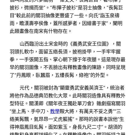
披衫，微揖而坐”。“布撣子披衫”是羽士抽像，“長髯巨
目”較此前的關羽抽像更豐盛了一些。向氏“詣玉泉禱
雨，瞻漢壽亭侯像，蓋所感夢者，因繪書于家”，闡明
此類畫像在南宋有什物存在。
山西臨汾出土宋金時的《義勇武安王位圖》，關
羽頭扎軟巾，面留五綹長須，披袍掛甲，一手牢牢握
拳，一手張開五指、掌心朝下撐于年夜腿。這是現存最
早的關羽圖像，不丟臉出有釋教畫像的陳跡，同時呈現
了“丹鳳眼，臥蠶眉，五縷長髯，綠袍”的外型。
元代，關羽被封為“顯靈勇武安義英濟王”，統治者
將他作為品德典范教化大眾。此時關羽造像具有釋教外
型特征。關漢卿《關年夜王獨赴單刀會》雜劇描寫關羽
“坐上馬、手中刀、
教學
鞍大將，有萬夫不妥之勇”“三
綹美髯飄，氣昂昂一丈虎軀搖”。那時的說書本說他“生
得神眉鳳目虬髯，面如紫玉，身長九尺二寸”。胡須的
綹數和身高都詳細化了。在釋教造像中，關羽所持之器