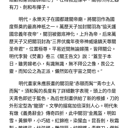
有刀、劍和布撣子。
明代，永樂天子在國都建關帝廟，將關羽作為國
度祭奠的最高神祇之一。萬歷天子加封關羽為“協天護
國忠義年夜帝”，關羽被徹底神化，上升為帝，后來萬
歷天子又把關羽封為“三界伏魔年夜帝神威遠鎮天尊關
圣帝君”，位置極尊。平易近間無論婦孺，皆拜關公。
明代李贄《焚書》卷三《關王告文》說：“蓋至于本
日，雖男婦老小，有識無識，無不拜公之像，畏公之
靈，而知公之為正派，儼然如在宇宙之間也。”
明代畫家朱應辰畫的關羽是“赤頤而髯”“青巾士人
而髯”。須和髯的長度有了詳細數字表現，頭上的巾是
天青色即近于藍色，為后世刻畫供給了新的根據，刀的
外形定型為“龍頭”。文學的描寫加倍深刻人心。明代朱
有燉《義勇辭金》傳奇四折，此中關羽“金鳳盔，明如
雪。黃鎖甲，小巧結。紅錦袍，染猩血。昆吾劍，秋霜
掣。鵲樺弓，絲弦赭。雕翎箭，純鋼鐵。青龍刀，偃新