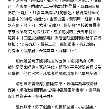
月。赤兔馬，乖龍劣……長伸虎臂捋髭髯，蠶眉鳳目紅
腮頰”。鳳目、紅臉是繼續以往的描述，蠶眉是對元代
說書中的“神眉”抽像化，金鳳白盔、黃瑣甲、紅袍，兵
器有劍、弓、刀，尤其“青龍刀，偃新月”直接被羅貫中
拿來改革為“青龍偃月刀”，成了關羽的主要外形特征。
羅貫中《三國志淺顯演義》為后世刻畫關羽供給了通行
樣板：“身長九尺，髯長二尺；面如重棗，唇若涂脂；
丹鳳眼，臥蠶眉，邊幅堂堂，氣勢。”
明代還呈現了關羽唸書的圖像。關羽所讀《年
齡》是儒家經典。嘉靖時代，關羽在平易近間曾經成為
科舉神。他們日常平凡或考前拜關羽像者也屢見記錄。
清朝統治者也應用關羽崇奉，宣傳其為年夜清維
護神。順治敕封關羽為“忠義神武關圣年夜帝”，康熙將
關羽尊為夫子，與孔子并列。
近代以來，除了戲曲、泥像和壁畫、小說插畫、