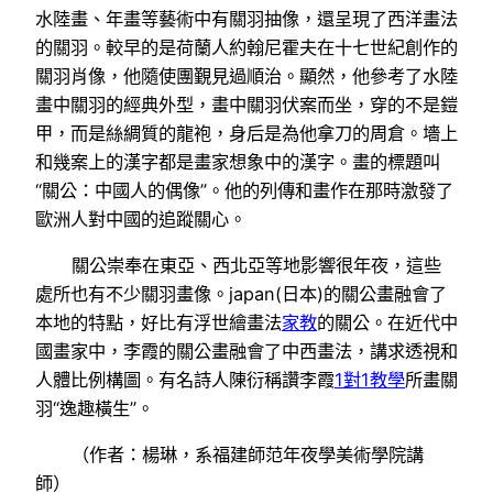
水陸畫、年畫等藝術中有關羽抽像，還呈現了西洋畫法
的關羽。較早的是荷蘭人約翰尼霍夫在十七世紀創作的
關羽肖像，他隨使團覲見過順治。顯然，他參考了水陸
畫中關羽的經典外型，畫中關羽伏案而坐，穿的不是鎧
甲，而是絲綢質的龍袍，身后是為他拿刀的周倉。墻上
和幾案上的漢字都是畫家想象中的漢字。畫的標題叫
“關公：中國人的偶像”。他的列傳和畫作在那時激發了
歐洲人對中國的追蹤關心。
關公崇奉在東亞、西北亞等地影響很年夜，這些
處所也有不少關羽畫像。japan(日本)的關公畫融會了
本地的特點，好比有浮世繪畫法
家教
的關公。在近代中
國畫家中，李霞的關公畫融會了中西畫法，講求透視和
人體比例構圖。有名詩人陳衍稱讚李霞
1對1教學
所畫關
羽“逸趣橫生”。
（作者：楊琳，系福建師范年夜學美術學院講
師）