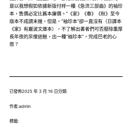
是以我想假如依據新版付梓一種《急流三部曲》的袖珍
本，售價必定比舊本廉價。”《家》《春》《秋》至今
版本不成謂未幾，但是，“袖珍本”卻一直沒有（日譯本
《家》有巖波文庫本），不了解出書者們可否廢除重厚
長年夜的呆傻迷魅，出一種“袖珍本”，完成巴老的心
愿？
已發佈
2025 年 3 月 16 日
分類:
作者:
admin
標籤: