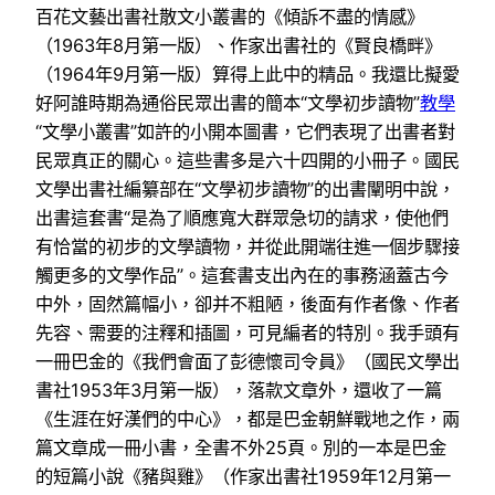
百花文藝出書社散文小叢書的《傾訴不盡的情感》
（1963年8月第一版）、作家出書社的《賢良橋畔》
（1964年9月第一版）算得上此中的精品。我還比擬愛
好阿誰時期為通俗民眾出書的簡本“文學初步讀物”
教學
“文學小叢書”如許的小開本圖書，它們表現了出書者對
民眾真正的關心。這些書多是六十四開的小冊子。國民
文學出書社編纂部在“文學初步讀物”的出書闡明中說，
出書這套書“是為了順應寬大群眾急切的請求，使他們
有恰當的初步的文學讀物，并從此開端往進一個步驟接
觸更多的文學作品”。這套書支出內在的事務涵蓋古今
中外，固然篇幅小，卻并不粗陋，後面有作者像、作者
先容、需要的注釋和插圖，可見編者的特別。我手頭有
一冊巴金的《我們會面了彭德懷司令員》（國民文學出
書社1953年3月第一版），落款文章外，還收了一篇
《生涯在好漢們的中心》，都是巴金朝鮮戰地之作，兩
篇文章成一冊小書，全書不外25頁。別的一本是巴金
的短篇小說《豬與雞》（作家出書社1959年12月第一