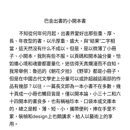
巴金出書的小開本書
不知從何年何月起，出書界愛好出那些重、厚、
長、年夜型的書，以示厚重、盛大，與“結果”二字相
當，這天然沒有什么不成以。但是，是以微薄了小冊
子、小開本，我則有些不服。以頁碼和開本論分量，恰
如連心境和魂靈都要量化，迷信得天真爛漫而不自知。
我常舉例：魯迅的《朝花夕拾》《野草》都是小冊子，
但是在中國古代文學史上分量可以或許超越這兩部的作
品有幾部？以往，一篇長文即為一本小書不在多數，幾
十頁成一小冊也觸目皆是。僅以開本論，小三十二和六
十四開本的書良多，也有稱袖珍本、口袋本或文庫本
的，總之是輕、薄、短、小，攜帶便利，捧在手里不
累，裝幀和design上也頗講求，給人以藝術上的享
用。