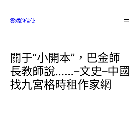
跳
至
雲端的信使
主
要
內
容
關于“小開本”，巴金師
長教師說……–文史–中國
找九宮格時租作家網