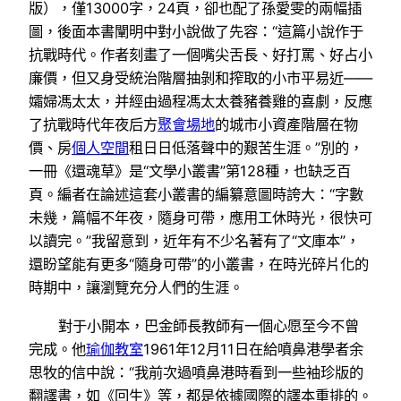
版），僅13000字，24頁，卻也配了孫愛雯的兩幅插
圖，後面本書闡明中對小說做了先容：“這篇小說作于
抗戰時代。作者刻畫了一個嘴尖舌長、好打罵、好占小
廉價，但又身受統治階層抽剝和搾取的小市平易近——
孀婦馮太太，并經由過程馮太太養豬養雞的喜劇，反應
了抗戰時代年夜后方
聚會場地
的城市小資產階層在物
價、房
個人空間
租日日低落聲中的艱苦生涯。”別的，
一冊《還魂草》是“文學小叢書”第128種，也缺乏百
頁。編者在論述這套小叢書的編纂意圖時誇大：“字數
未幾，篇幅不年夜，隨身可帶，應用工休時光，很快可
以讀完。”我留意到，近年有不少名著有了“文庫本”，
還盼望能有更多“隨身可帶”的小叢書，在時光碎片化的
時期中，讓瀏覽充分人們的生涯。
對于小開本，巴金師長教師有一個心愿至今不曾
完成。他
瑜伽教室
1961年12月11日在給噴鼻港學者余
思牧的信中說：“我前次過噴鼻港時看到一些袖珍版的
翻譯書，如《回生》等，都是依據國際的譯本重排的。