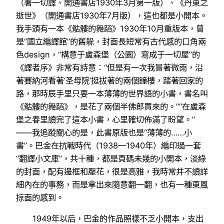
（署一切譯、開通書店1930年3月第一版）、《丹東之
逝世》（開通書店1930年7月版），這也都是小開本。
我手頭有一本《骷髏的舞蹈》1930年10月重版本，曾
是“國立編譯館”的舊躲，封面長短常有古代感的口角兩
色design，“構意于盧森堡（公園）寫成于一切屋”的
《譯者序》非常有詩意：“但是有一次我冒著微雨，沿
著賽納河看著‘圣母院’挺拔著的兩個鐘樓，踏著回家的
路，那時辰手里只要一本薄薄的世界語的小書，書名叫
《骷髏的舞蹈》，是花了兩個半佛郎買來的。”“在盧森
堡之春里讀完了這本小書，心里確切佈滿了盼望。”
——我追蹤關心的是，此書原版也是“薄薄的……小
書”。巴金在抗戰時代（1938—1940年）編印過一套
“翻譯小文庫”，共十種，都是頁碼未幾的小開本，淡綠
的封面，配有邊框和壓花，很是高雅，我時常并不讀詳
細內在的事務，而是拿出來隨意翻一翻，也有一種東風
掠面的感到。
1949年以后，巴金的作品照樣不乏小開本，支出