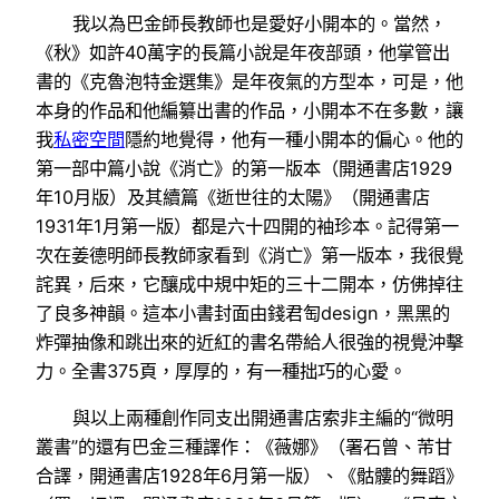
我以為巴金師長教師也是愛好小開本的。當然，
《秋》如許40萬字的長篇小說是年夜部頭，他掌管出
書的《克魯泡特金選集》是年夜氣的方型本，可是，他
本身的作品和他編纂出書的作品，小開本不在多數，讓
我
私密空間
隱約地覺得，他有一種小開本的偏心。他的
第一部中篇小說《消亡》的第一版本（開通書店1929
年10月版）及其續篇《逝世往的太陽》（開通書店
1931年1月第一版）都是六十四開的袖珍本。記得第一
次在姜德明師長教師家看到《消亡》第一版本，我很覺
詫異，后來，它釀成中規中矩的三十二開本，仿佛掉往
了良多神韻。這本小書封面由錢君匋design，黑黑的
炸彈抽像和跳出來的近紅的書名帶給人很強的視覺沖擊
力。全書375頁，厚厚的，有一種拙巧的心愛。
與以上兩種創作同支出開通書店索非主編的“微明
叢書”的還有巴金三種譯作：《薇娜》（署石曾、芾甘
合譯，開通書店1928年6月第一版）、《骷髏的舞蹈》