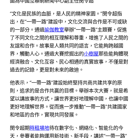
圖為中國互聯網新聞中心副主任閔令超
“文化是民族的血脈，是人民的精神家園。”閔令超指
出，在“一帶一路”建設中，文化交流與合作是不可或缺
的一部分。通過
瑜伽教室
舉辦“一帶一路”主題賽，促進
了不同文化之間的相互理解和尊重，增進了人民之間的
友誼和合作。故事是人類共同的語言，它能夠跨越國
界，觸動人心。通過大賽挖掘出的
小樹屋
那些能夠體現
經濟融合、文化互容、民心相通的真實故事，不僅是對
過去的記錄，更是對未來的啟迪。
他表示，“一帶一路”建設始終堅持共商共建共享的原
則，追求的是合作共贏的目標。舉辦本次大賽，就是希
望以講故事的方式，讓世界更好地理解中國，也讓中國
更好地理解世界。從而進一步推動“一帶一路”共建國家
和地區的合作，實現共同發展。
閔令超期
時租場地
待在數字化、網絡化、智能化的今
天，參賽者能夠運用新技術、新手段，講述“一帶一路”