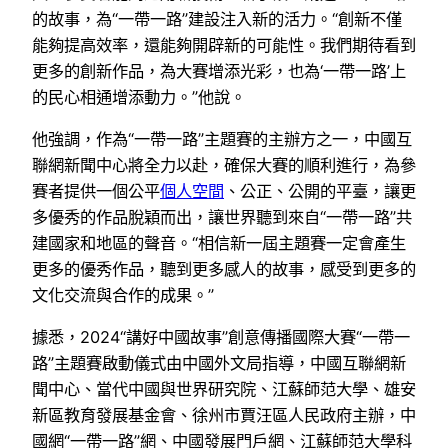
的故事，為“一帶一路”建設注入新的活力。“創新不僅
能夠提高效率，還能夠開辟新的可能性。我們期待看到
更多的創新作品，為大賽增添光彩，也為‘一帶一路’上
的民心相通增添動力。”他說。
他強調，作為“一帶一路”主題賽的主辦方之一，中國互
聯網新聞中心將全力以赴，確保大賽的順利進行，為參
賽者提供一個公平
個人空間
、公正、公開的平臺，讓更
多優秀的作品脫穎而出，讓世界聽到來自“一帶一路”共
建國家和地區的聲音。“相信新一屆主題賽一定會產生
更多的優秀作品，聽到更多感人的故事，感受到更多的
文化交流與合作的成果。”
據悉，2024“講好中國故事”創意傳播國際大賽“一帶一
路”主題賽啟動儀式由中國外文局指導，中國互聯網新
聞中心、當代中國與世界研究院、江蘇師范大學、雄安
新區教育發展基金會、徐州市賈汪區人民政府主辦，中
國網“一帶一路”網、中國發展門戶網、江蘇師范大學科