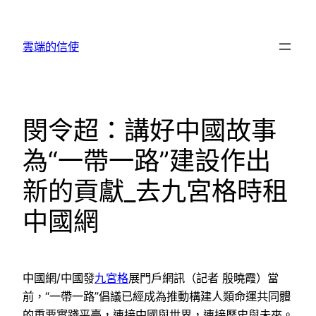
跳
至
雲端的信使
主
要
內
容
閔令超：講好中國故事
為“一帶一路”建設作出
新的貢獻_去九宮格時租
中國網
中國網/中國發
九宮格
展門戶網訊（記者 殷曉霞）當
前，“一帶一路”倡議已經成為推動構建人類命運共同體
的重要實踐平臺，連接中國與世界，連接歷史與未來。