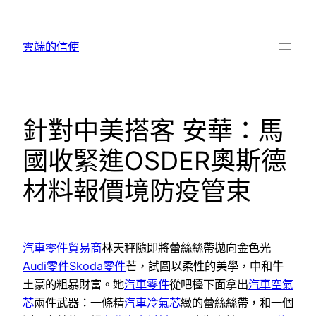
跳
至
雲端的信使
主
要
內
容
針對中美搭客 安華：馬
國收緊進OSDER奧斯德
材料報價境防疫管束
汽車零件貿易商
林天秤隨即將蕾絲絲帶拋向金色光
Audi零件
Skoda零件
芒，試圖以柔性的美學，中和牛
土豪的粗暴財富。她
汽車零件
從吧檯下面拿出
汽車空氣
芯
兩件武器：一條精
汽車冷氣芯
緻的蕾絲絲帶，和一個