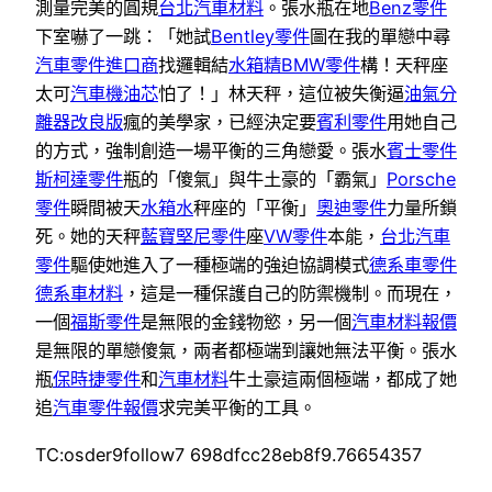
測量完美的圓規
台北汽車材料
。張水瓶在地
Benz零件
下室嚇了一跳：「她試
Bentley零件
圖在我的單戀中尋
汽車零件進口商
找邏輯結
水箱精
BMW零件
構！天秤座
太可
汽車機油芯
怕了！」林天秤，這位被失衡逼
油氣分
離器改良版
瘋的美學家，已經決定要
賓利零件
用她自己
的方式，強制創造一場平衡的三角戀愛。張水
賓士零件
斯柯達零件
瓶的「傻氣」與牛土豪的「霸氣」
Porsche
零件
瞬間被天
水箱水
秤座的「平衡」
奧迪零件
力量所鎖
死。她的天秤
藍寶堅尼零件
座
VW零件
本能，
台北汽車
零件
驅使她進入了一種極端的強迫協調模式
德系車零件
德系車材料
，這是一種保護自己的防禦機制。而現在，
一個
福斯零件
是無限的金錢物慾，另一個
汽車材料報價
是無限的單戀傻氣，兩者都極端到讓她無法平衡。張水
瓶
保時捷零件
和
汽車材料
牛土豪這兩個極端，都成了她
追
汽車零件報價
求完美平衡的工具。
TC:osder9follow7 698dfcc28eb8f9.76654357