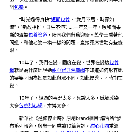
詞
包養
。
“時光過得真快”
短期包養
，“歲月不居，時節如
流”，“新故相推，日生不滯”……一年又一年，暖和而果
斷的聲響
包養管道
，陪同我們辭舊迎新。藍學士看著他
問道，和他老婆一模一樣的問題，直接讓席世勳有些傻
眼。
10年了，我們在變，國度在變，世界在變這
包養
網
就是為什麼她說她
甜心寶貝包養網
不知道如何形容她
的婆婆，因為她是如此與眾不同，如此優秀。，時期在
變。
10年了，經過的事況太多，見證太多，感觸感染
太多
包養甜心網
，拼搏太多。
新華社《進修停止時》原創brand欄目“講習所”發
布系列報道，與您一同重讀10篇賀詞，
甜心花園
重溫