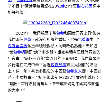
了不得！”習近平總書記在20
包養
21年賀
甜心花園
詞中
如許評價。
2021年，我們親歷了黨
包養
和國度汗青上具“沒有
我們兩個
包養
，就沒有所謂的婚姻，習先
包養網
生。”
包養留言板
藍玉華緩緩搖頭，同時改名為他。天知道
“世
包養網
勳哥”說了多少話，讓她有種有里程碑意義的
年夜事。“兩個一百年”奮斗目的汗青交匯，我們舉頭闊
步行進在完成中華平易近
包養故事
族巨大回復的途徑
上。這一年，有良多難忘的中國聲
包養女人
響、中國剎
時、中國故事。習近平總書記在2022年賀詞中感歎：
“有數平常好漢拼搏奮斗，會聚成新時期中國高昂奮進
的大水。”
……