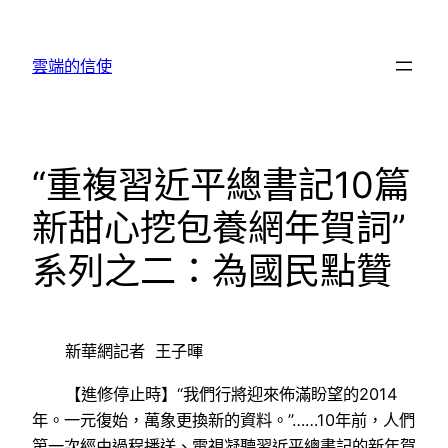
跳
至
雲端的信使
主
要
內
容
“重複習近平總書記10篇
新甜心挖包養網年賀詞”
系列之二：為國民點贊
新華網記者 王子暉
【進修停止時】“我們行將迎來佈滿盼望的2014
年。一元復始，萬象更換新的資料。”……10年前，人們
第一次經由過程播送、電視凝聽習近平總書記的新年賀