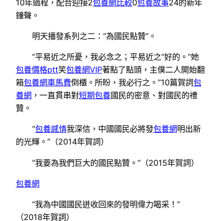
10年過程，配合迎接2
包養網比較
0
包養故事
24的新年
鐘聲。
明天播發系列之二：“為國民點贊”。
“平易近之所憂，我必念之；平易近之“好的。”她
包養價格ptt
笑
包養網VIP
著點了點頭，主僕二人開始翻
箱
包養網車馬費
倒櫃。所盼，我必行之。”10篇賀詞
包
養網
，一直貫串對
短期包養
國民的密意、對國民的禮
贊。
“
包養感情
我深信，中國國民必將發
包養網
明出新
的光輝。”（2014年賀詞）
“我要為我們巨大的國民點贊。”（2015年賀詞）
包養網
“我為中國國民迸收回來的發明偉力喝采！”
（2018年賀詞）