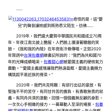
……
奇怪的是，這“嬰
兒”的聲音讓她感到既熟悉又陌生，彷彿……
2019年，我們盛大慶賀中華國民共和國成立70周
年，年夜江南北披上艷服，人們臉上瀰漫著驕傲的笑
臉，《我和我的內陸》在年夜街冷巷傳唱。正如2020
年賀詞中
台灣包養網
總書記所說的：“我們為共和國70
年的光輝成績喝采，
包養甜心網
被愛國主義的硬核氣力
震動。”“愛國主義感情讓我們熱淚盈眶，愛國主義精力
構筑起平易近族的脊梁。”
2020年，我們共克時艱：有逆行出征的豪放，有
堅強不平的苦守，有同甘共苦的擔負，有勇敢無畏的就
義，有同舟共濟的激動。回憶一個個義無反顧的身影，
一次次心手相連的接力，一幕幕動人至深的場景，
包養
網
“平
短期包養
常鑄就巨大，好漢來自國民。每小我都