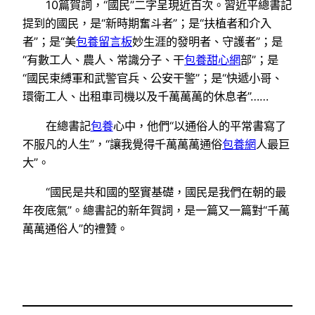
10篇賀詞，“國民”二字呈現近百次。習近平總書記
提到的國民，是“新時期奮斗者”；是“扶植者和介入
者”；是“美
包養留言板
妙生涯的發明者、守護者”；是
“有數工人、農人、常識分子、干
包養甜心網
部”；是
“國民束縛軍和武警官兵、公安干警”；是“快遞小哥、
環衛工人、出租車司機以及千萬萬萬的休息者”……
在總書記
包養
心中，他們“以通俗人的平常書寫了
不服凡的人生”，“讓我覺得千萬萬萬通俗
包養網
人最巨
大”。
“國民是共和國的堅實基礎，國民是我們在朝的最
年夜底氣”。總書記的新年賀詞，是一篇又一篇對“千萬
萬萬通俗人”的禮贊。