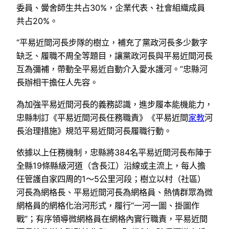
委員、黌舍師生共占30%，企業代表、社會組織成員
共占20%。
“平易近間河長步隊的樹立，補充了黨政河長多少數字
缺乏、履職不周全等題目，讓黨政河長與平易近間河長
互為彌補，帶動全平易近自動介入愛水護河。”忠縣河
長辦相干擔任人先容。
為加強平易近間河長的義務認識，進步履本能機能力，
忠縣制訂《平易近間河長任務職責》《平易近間
家教
河
長治理措施》規范平易近間河長履職行動。
依據以上任務機制，忠縣將384名平易近間河長布陣于
全縣19條縣級河道（含長江）沿線或主流上，每人擔
任管護自家四周的1～5公里河段；樹立以村（社區）
河長為網格長、平易近間河長為網格員、熱情群眾為微
網格員的網格化治河形式，履行“一河一圖、掛圖作
戰”；有序領導微網格員在網格內實行職責，平易近間