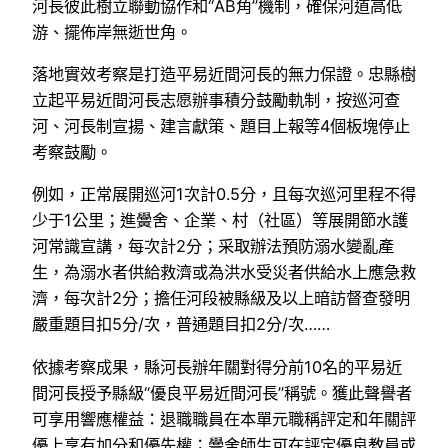
河長彼此樹立聯動協作和“AB角”機制，確保河道高低
游、擺佈岸無逝世角。
落地實效考察是打造平易近間河長的無力保證。忠縣樹
立起平易近間河長志愿辦事積分鼓勵軌制，按巡河查
河、河長制宣揚、建言獻策、題目上報等4個板塊停止
考察鼓勵。
例如，正常展開巡河1次計0.5分，且每次巡河里程不得
少于1公里；進黌舍、企業、村（社區）等展開節水護
河常識宣講，每次計2分；采取辦法預防溺水變亂產
生，為溺水者供給救濟或為洪水受災者供給水上應急救
濟，每次計2分；擔任河段被縣級及以上暗訪督查發明
嚴重題目扣5分/次，普通題目扣2分/次……
依據考察成果，縣河長辦年關對得分前10名的平易近
間河長授予縣級“優良平易近間河長”稱號。獲此聲譽者
可享用響應權益：退職職員在本單元職稱評定和年關評
優上享有加分和優先權；黌舍師生可在評定優良教員或