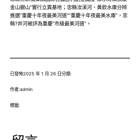
金山銀山”實行立異基地；忠縣汝溪河、黃欽水庫分辨
進選“重慶十年夜最美河道”“重慶十年夜最美水庫”，忠
縣?井河被評為重慶“市級最美河道”。
已發佈
2025 年 1 月 26 日
分類:
作者:
admin
標籤: