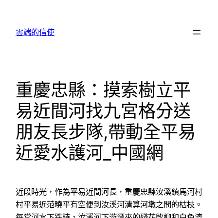
跳
至
雲端的信使
主
要
內
容
重慶忠縣：摸索樹立平
易近間河找九宮格分送
朋友長步隊,帶動全平易
近愛水護河_中國網
近段時光，作為平易近間河長，重慶忠縣汝溪鎮馬河村
村平易近范曉平有空便到汝溪河清算河墩之間的枯枝。
每當河水下跌時，汝溪河下游漂來的殘花敗柳和白色渣