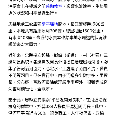
滓便會卡在橋墩之間
瑜伽教室
，影響水流速率、生態周
遭的狀況和村平易近出行。
忠縣地處三峽庫區
講座場地
腹地，長江流經縣境88公
里。本地共有鉅細溪河308條，總里程超1500公里，
有水庫103座。豐盛的水資本也給本地水周遭的狀況維
護帶來宏大壓力。
近年來，忠縣樹立起縣、鄉鎮（街道）、村（社區）三
級河長系統。各級黨政河長分段擔任治理屬地河段，凝
集了管河治河協力，必定水平上處理了范圍不清、職責
不明等題目。但在實行中，由于河道多少數字多、里程
長、分布廣，黨政河長除處理嚴重事項外，很難完成巡
河查河精緻化、全籠罩。
鑒于此，忠縣立異摸索“平易近間河長制”，在河道沿線
棲身的群眾中，招募384人擔負平易近間河長。此中，
沿河居平易近占50%，退休職工、人年夜代表、政協