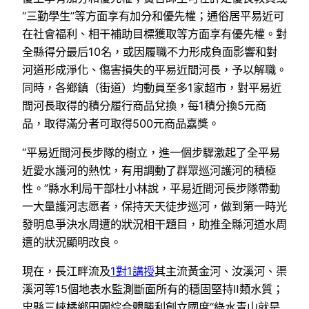
“三勤學生”等方面享有加分和優先權；通俗居平易近可
在社會福利、相干補助目標獲取等方面享有優先權。對
全縣得分最后10名，或因履職不力形成負面影響和對
河道形成淨化、傷害損失的平易近間河長，予以解職。
同時，各鄉鎮（街道）均動員至多1家超市，對平易近
間河長取得的積分履行商品兌換，每1積分換5元商
品，取得滿分者可取得500元商品嘉獎。
“平易近間河長步隊的樹立，進一個步驟激起了全平易
近愛水護河的熱忱，有用調動了群眾巡河護河的積極
性。”縣水利局干部杜小林說，平易近間河長步隊帶動
一大量護河志愿者，保持天天徒步巡河，做到第一時光
發明息爭決水周遭的狀況相干題目，助推全縣河道水周
遭的狀況顯明改良。
現在，長江畔流及
1對1講授
其主流黃金河、汝溪河、渠
溪河等15個地表水監測斷面所有的穩固堅持Ⅱ類水質；
忠縣三峽橘鄉田園綜合體勝利創立國度“綠水青山就是