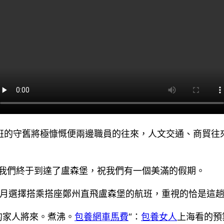
航班的守舊將極慷慨便兩邊職員的往來，人文交通、商貿往
 ，我們終于到達了盧森堡，祝我們有一個美滿的假期。
月選擇搭乘搭座鄭州直飛盧森堡的航班，重視的恰是這
的家人將來。煮沸。
包養網車馬費
“：
包養女人
上海看的預