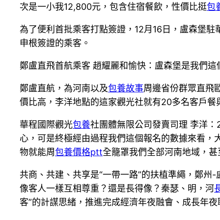
次是一小我12,800元，包含住宿餐飲，性價比挺
包
為了便利首批乘客打點簽證，12月16日，盧森堡
申根簽證的乘客。
鄭盧直飛首航乘客 趙耀麗和愉快：盧森堡是我們這
鄭盧直航，為河南以及
包養故事
周邊省份群眾直飛
價比高，李洋地點的這家觀光社就有20多名客戶餐
華程國際觀光
包養
社團體無限公司發賣司理 李洋：
心，可是終極經由過程我們這個報名的數據來看，
物就能周
包養價格ptt
全籠罩我們全部河南地域，甚
共商、共建、共享是“一帶一路”的扶植準繩，鄭州
像客人一樣互相尊重？還是長得像？秦瑟、明，河
客”的計謀思緒，推進完成經濟年夜融會、成長年夜