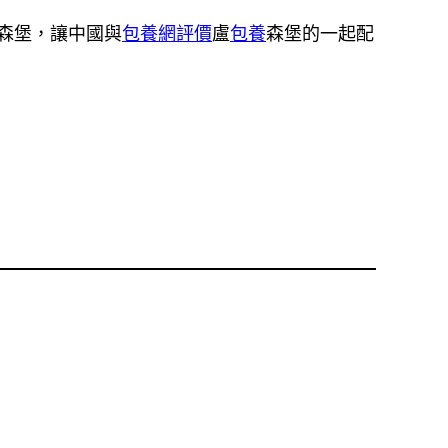
盧森堡，讓中國與
包養網評價
盧
包養
森堡的一起配