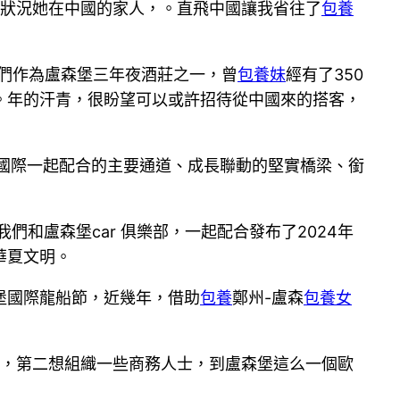
下狀況她在中國的家人，。直飛中國讓我省往了
包養
我們作為盧森堡三年夜酒莊之一，曾
包養妹
經有了350
。年的汗青，很盼望可以或許招待從中國來的搭客，
國際一起配合的主要通道、成長聯動的堅實橋梁、銜
我們和盧森堡car 俱樂部，一起配合發布了2024年
華夏文明。
堡國際龍船節，近幾年，借助
包養
鄭州-盧森
包養女
訪，第二想組織一些商務人士，到盧森堡這么一個歐