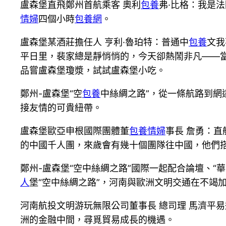
盧森堡直飛鄭州首航乘客 奧利
包養
弗·比格：我是
情婦
四個小時
包養網
。
盧森堡某酒莊擔任人 亨利·魯珀特：普通中
包養
文我
平日里，裴家總是靜悄悄的，今天卻熱鬧非凡——
品嘗盧森堡瓊漿，試試盧森堡小吃。
鄭州-盧森堡“空
包養
中絲綢之路”，從一條航路到網
接友情的可貴紐帶。
盧森堡歐亞申根國際團體董
包養情婦
事長 詹勇：
的中國千人團，來歲會有幾十個團隊往中國，他們
鄭州-盧森堡“空中絲綢之路”國際一起配合論壇、“
人
堡“空中絲綢之路”，河南與歐洲文明交通在不竭
河南航投文明游玩無限公司董事長 總司理 馬濟平
洲的金融中間，尋覓貿易成長的機遇。