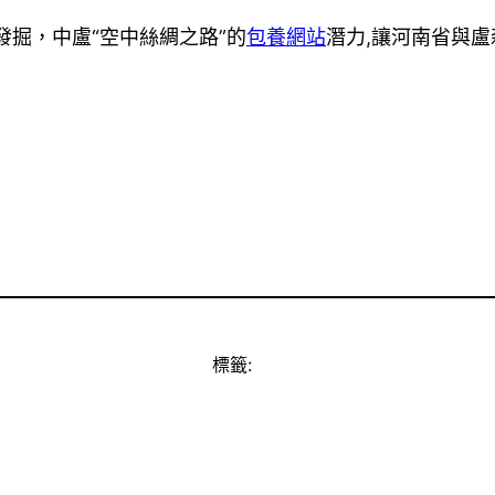
發掘，中盧“空中絲綢之路”的
包養網站
潛力,讓河南省與
標籤: