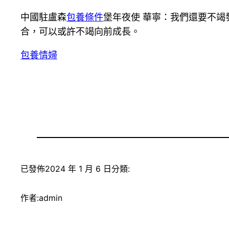
中國駐盧森
包養條件
堡年夜使 華寧：我們還要不竭
合，可以或許不竭向前成長。
包養情婦
已發佈
2024 年 1 月 6 日
分類:
作者:
admin