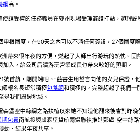
養網
高。
駐華使館受權的任務職員在鄭州現場受理簽證打點，趙耀麗
個申根國度，在90天之內可以不消任何簽證，27個國度
歐洲帶來很年夜的方便，燃起了大師出行游玩的熱忱。固
與加入，給公司后續游玩營業成長也帶來較好的預期。
21號首航，剛開端吧。”藍書生用誓言向他的女兒保證，
大師報名長短常積極
包養網
和積極的，完整超越了我們一
至是我們周邊地域。
-盧森堡空中絲綢之路扶植以來她不知道他醒來後會對昨
長期包養
南航投與盧森堡貨航兩邊聯袂推進鄭盧“空中絲路
聯動、結果年夜共享。