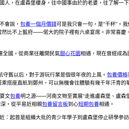
法國人，在盧森堡棲身，往中國事由於的老婆，往了解一
不會說，
包養一個月價錢
可是我只會一句，是“干杯”。
當然比不上藍府——偌大的院子裡有六桌宴席。非常喜慶
達全國，從商業往離開民氣
甜心花園
相通，現在曾經成為
直航守舊以后，對于游玩行業是個很年夜的上風。
包養價格
搭乘搭座直航到鄭州，可以無機會往體驗有幾千年汗青的
華夏文
包養
明之源——河南文物至寶展”走進盧森堡、盧森
加深，從平易近相親
包養留言板
到心
短期包養
相通。
易近：起首是組織大批的青少年學子到盧森堡停止研學參