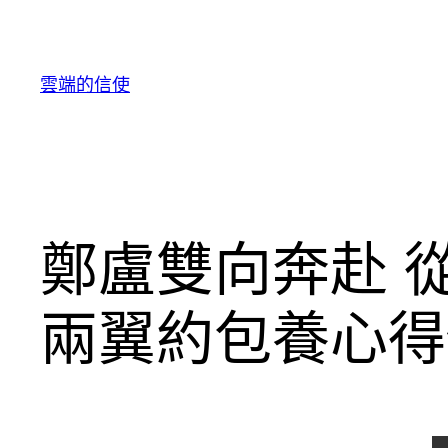
跳
至
主
雲端的信使
要
內
容
鄭盧雙向奔赴 
兩翼約包養心得