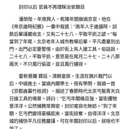
封印以后 官員不再理睬治安題目
潘榮陛，年夜興人，乾隆年間做過京官，他在
《帝京歲時紀勝》一書中寫道：“高年人于歲逼時，訓
飭后輩謹嚴收支，又有二十七八、平取平抓之諺。”每
當到了年尾，北京老年人城市教導后輩，平凡盡量別出
門，出門必定要警惕，由於街上有人搶工具。俗話說，
二十七八，平取平抓，意思是在尾月二十七、二十八那
兩天，不只風行偷盜，並且風行擄掠。
愛新覺羅·寶廷，清朝皇族，生涯在鴉片戰鬥以
后，中過進士，當過內閣學士，很有學問，寫過一首
《京都歲暮竹枝詞》，描述了春節時代北京丐幫青天白
日搶工具的場景。詩曰：“乞丐年關橫且強，當街攫物
意洋洋。公然捕務常周密，封印寬容也無妨。”到了年
關，乞丐們變得豪橫起來，當街掠奪，自得洋洋。北京
城的捕快平凡任務嚴謹，可在年關封印以后，就啥也不
論了。