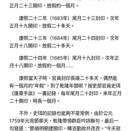
正月二十三開印，放假約一個月。
康熙二十二年（1683年）尾月二十三封印，次年
正月十九開印，放假二十多天。
康熙二十三年（1684年）尾月二十四封印，次年
正月十八開印，放假二十多天。
康熙二十四年（1685年）尾月十九封印，次年正
月十八開印，放假約一個月……
康熙當天子時，官員封印長達二十多天，偶然能
有一個月的“年假”。到了乾隆年間呢？按吏部官員史珥
《匯東手談》一書記錄，每年尾月二十封印，來年正月
二十開印，時長一個月。
不外，史珥的記錄也能夠不是常例，由於公元
1759年元宵節那天，乾隆帶領群臣吟詩聯句，最后一
句寫道：“節過明朝逮開印，疇咨勤政共孜孜。”今天就