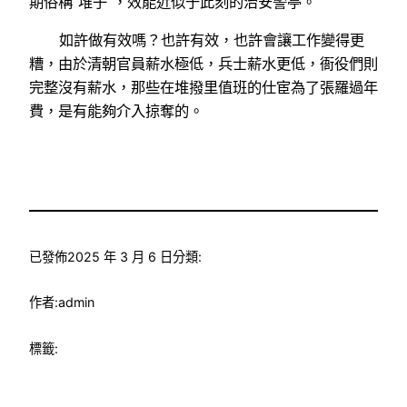
期俗稱“堆子”，效能近似于此刻的治安警亭。
如許做有效嗎？也許有效，也許會讓工作變得更
糟，由於清朝官員薪水極低，兵士薪水更低，衙役們則
完整沒有薪水，那些在堆撥里值班的仕宦為了張羅過年
費，是有能夠介入掠奪的。
已發佈
2025 年 3 月 6 日
分類:
作者:
admin
標籤: