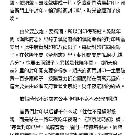
聲、鞭炮聲、鼓噪聲響成一片，道臺衙門清晨封印，州
官衙門上午封印，輪到縣衙封印時，時光曾經到了傍
晚。
由於要放炮，要擺酒，所以封印得花錢。乾隆年
間《漢陽府志》記錄了漢陽府衙和漢陽縣衙的封印所需
支出，此中府衙封印花八兩銀子，縣衙封印花四兩銀
子。在乾隆年間《全州志》里，封印開支是“四兩九錢
八分”，快要五兩銀子。異樣是乾隆年間，《順天府
志》里的封印開支要多得多，順天府衙門封印一主要破
費一百多兩銀子，按購置力折合國民幣在兩萬元擺佈，
這大要是由於順天府管著北京城，財年夜氣粗的緣故。
放假時代不消處置公事 但卻不克不及分開職位
官員們封印以后都干什么呢？往往不是返鄉投
親，而是聚在一路年夜吃年夜喝。《燕京歲時記》說：
“每當封印已畢，萬騎齊發，前門一帶擁堵很是，園館