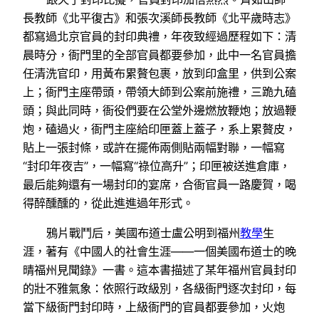
長教師《北平復古》和張次溪師長教師《北平歲時志》
都寫過北京官員的封印典禮，年夜致經過歷程如下：清
晨時分，衙門里的全部官員都要參加，此中一名官員擔
任清洗官印，用黃布累贅包裹，放到印盒里，供到公案
上；衙門主座帶頭，帶領大師到公案前施禮，三跪九磕
頭；與此同時，衙役們要在公堂外邊燃放鞭炮；放過鞭
炮，磕過火，衙門主座給印匣蓋上蓋子，系上累贅皮，
貼上一張封條，或許在擺佈兩側貼兩幅對聯，一幅寫
“封印年夜吉”，一幅寫“祿位高升”；印匣被送進倉庫，
最后能夠還有一場封印的宴席，合衙官員一路慶賀，喝
得醉醺醺的，從此進進過年形式。
鴉片戰鬥后，美國布道士盧公明到福州
教學
生
涯，著有《中國人的社會生涯——一個美國布道士的晚
晴福州見聞錄》一書。這本書描述了某年福州官員封印
的壯不雅氣象：依照行政級別，各級衙門逐次封印，每
當下級衙門封印時，上級衙門的官員都要參加，火炮