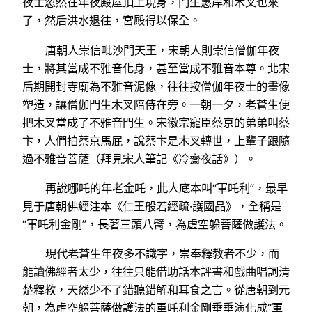
夜士忽然在年夜殿屋頂上現身，門生惠岸和木叉也來
了，然后洪水退往，宮殿得以保全。
唐朝人崇信毗沙門天王，宋朝人則崇信僧伽年夜
士，將其當成不雅音化身，甚至當成不雅音本尊。北宋
后期開封寺廟為不雅音泥像，往往按僧伽年夜士的畫像
塑造，讓僧伽門生木叉陪侍在旁。一朝一夕，老蒼生便
把木叉當成了不雅音門生。宋徽宗寵臣蔡京的弟弟叫蔡
卞，人們拍蔡京馬屁，說蔡卞是木叉轉世，上輩子跟隨
過不雅音菩薩（拜見宋人筆記《冷齋夜話》）。
再說哪吒的年老金吒，此人底本叫“軍吒利”，最早
見于唐朝佛經注本《仁王般若經疏·護國品》，全稱是
“軍吒利金剛”，長著三頭八臂，為虛空躲菩薩做護法。
現代老蒼生年夜多不識字，崇奉釋教者不少，而
能讀佛經者太少，往往只能借助話本評書和戲曲唱詞清
楚釋教，天然少不了錯聽錯解和耳食之言。從唐朝到元
朝，為虛空躲菩薩做護法的軍吒利金剛垂垂演化成“軍