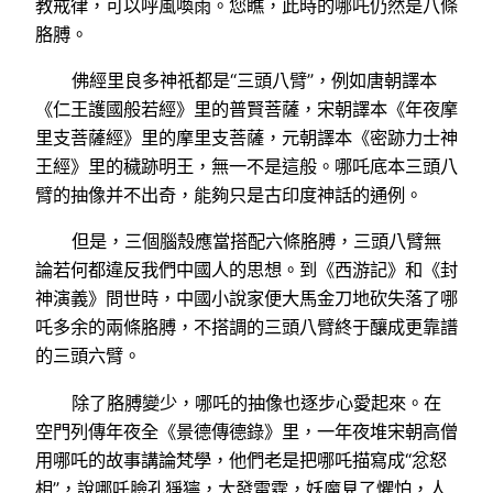
教戒律，可以呼風喚雨。您瞧，此時的哪吒仍然是八條
胳膊。
佛經里良多神祇都是“三頭八臂”，例如唐朝譯本
《仁王護國般若經》里的普賢菩薩，宋朝譯本《年夜摩
里支菩薩經》里的摩里支菩薩，元朝譯本《密跡力士神
王經》里的穢跡明王，無一不是這般。哪吒底本三頭八
臂的抽像并不出奇，能夠只是古印度神話的通例。
但是，三個腦殼應當搭配六條胳膊，三頭八臂無
論若何都違反我們中國人的思想。到《西游記》和《封
神演義》問世時，中國小說家便大馬金刀地砍失落了哪
吒多余的兩條胳膊，不搭調的三頭八臂終于釀成更靠譜
的三頭六臂。
除了胳膊變少，哪吒的抽像也逐步心愛起來。在
空門列傳年夜全《景德傳德錄》里，一年夜堆宋朝高僧
用哪吒的故事講論梵學，他們老是把哪吒描寫成“忿怒
相”，說哪吒臉孔猙獰，大發雷霆，妖魔見了懼怕，人