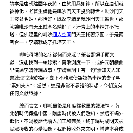
靖本是唐朝建國年夜將，由於用兵如神，所以在唐朝就
被神化，老蒼生說他是毗沙門天王投胎轉世。毗沙門天
王沒著名姓，那恰好，既然李靖是毗沙門天王轉世，那
就讓毗沙門天王姓李名靖好了。汗青上的李靖并不托
塔，但佛經里的毗沙
個人空間
門天王托著浮圖，于是兩
者合一，李靖就成了托塔天王。
哪吒母親的名字從何而來呢？筆者翻遍手頭文
獻，沒能找到一絲線索。勇敢測度一下，或許元朝戲曲
里演過李靖佳耦故事，李靖臺詞里有一句“素知夫人知
書達理”之類的話，臺下不雅眾便誤認為李靖的妻子叫
“素知夫人”。當然，這是非常不靠譜的料想，今朝沒有
任何文獻證據。
總而言之，哪吒最後是印度釋教里的護法神，南
北朝時代傳進中國，隋唐時代被人們熟知，然后不竭外
鄉化，不竭被歷代前人加工和完美，終于歸納成明天被
民眾接收的心愛抽像。我們接收外來文明，增進本身成