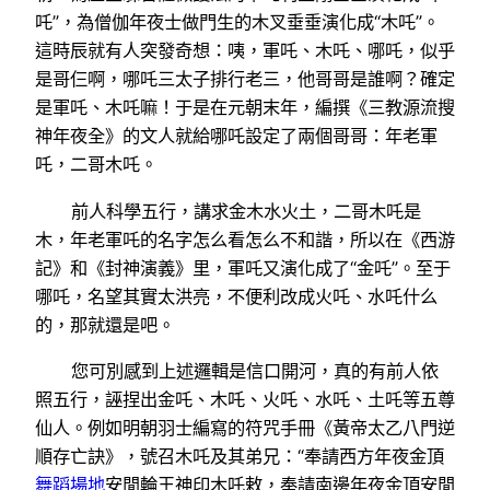
吒”，為僧伽年夜士做門生的木叉垂垂演化成“木吒”。
這時辰就有人突發奇想：咦，軍吒、木吒、哪吒，似乎
是哥仨啊，哪吒三太子排行老三，他哥哥是誰啊？確定
是軍吒、木吒嘛！于是在元朝末年，編撰《三教源流搜
神年夜全》的文人就給哪吒設定了兩個哥哥：年老軍
吒，二哥木吒。
前人科學五行，講求金木水火土，二哥木吒是
木，年老軍吒的名字怎么看怎么不和諧，所以在《西游
記》和《封神演義》里，軍吒又演化成了“金吒”。至于
哪吒，名望其實太洪亮，不便利改成火吒、水吒什么
的，那就還是吧。
您可別感到上述邏輯是信口開河，真的有前人依
照五行，誣捏出金吒、木吒、火吒、水吒、土吒等五尊
仙人。例如明朝羽士編寫的符咒手冊《黃帝太乙八門逆
順存亡訣》，號召木吒及其弟兄：“奉請西方年夜金頂
舞蹈場地
安閒輪王神印木吒敕，奉請南邊年夜金頂安閒