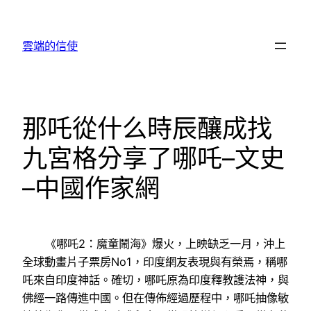
跳
至
雲端的信使
主
要
內
容
那吒從什么時辰釀成找
九宮格分享了哪吒–文史
–中國作家網
《哪吒2：魔童鬧海》爆火，上映缺乏一月，沖上
全球動畫片子票房No1，印度網友表現與有榮焉，稱哪
吒來自印度神話。確切，哪吒原為印度釋教護法神，與
佛經一路傳進中國。但在傳佈經過歷程中，哪吒抽像敏