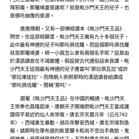
降邪魔。那羅鳩婆是誰呢？就是毗沙門天王的兒子，也
是哪吒抽像的泉源。
進進隋朝，又有一部佛經譯本《毗沙門天王品》
問世。在這部經籍里，毗沙門天王擁有九十多個兒子，
此中最有神通的兒子叫那吒俱伐羅，而這個那吒俱伐羅
就是那羅鳩婆。統一小我怎么會有兩個名字呢？這是由
於漢語讀音在不竭變遷，假設按古代通俗話來音譯，毗
沙門天王這個最有神通的兒子應當叫“那拉俱瓦拉”或許
“那拉庫拔拉”，而隋朝人依照那時的漢語讀音給譯成
“那吒俱伐羅”，簡稱“那吒”。
跟著《毗沙門天王品》在中國的暢通，毗沙門天
王崇奉也昌隆起來，唐朝天子開端把毗沙門天王當成護
國保平易近的仙人來崇敬。唐玄宗天寶元年（公元742
年），西域產生暴動，胡兵攻擊安西城，唐玄宗接到急
報，請那時在華布道的斯里蘭卡和尚不空出手救助，鬼
使神差，安西城居然保住了。不空對唐玄宗說，毗沙門