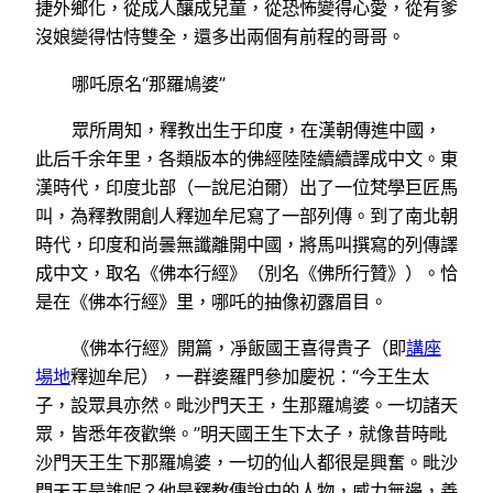
捷外鄉化，從成人釀成兒童，從恐怖變得心愛，從有爹
沒娘變得怙恃雙全，還多出兩個有前程的哥哥。
哪吒原名“那羅鳩婆”
眾所周知，釋教出生于印度，在漢朝傳進中國，
此后千余年里，各類版本的佛經陸陸續續譯成中文。東
漢時代，印度北部（一說尼泊爾）出了一位梵學巨匠馬
叫，為釋教開創人釋迦牟尼寫了一部列傳。到了南北朝
時代，印度和尚曇無讖離開中國，將馬叫撰寫的列傳譯
成中文，取名《佛本行經》（別名《佛所行贊》）。恰
是在《佛本行經》里，哪吒的抽像初露眉目。
《佛本行經》開篇，凈飯國王喜得貴子（即
講座
場地
釋迦牟尼），一群婆羅門參加慶祝：“今王生太
子，設眾具亦然。毗沙門天王，生那羅鳩婆。一切諸天
眾，皆悉年夜歡樂。”明天國王生下太子，就像昔時毗
沙門天王生下那羅鳩婆，一切的仙人都很是興奮。毗沙
門天王是誰呢？他是釋教傳說中的人物，威力無邊，善