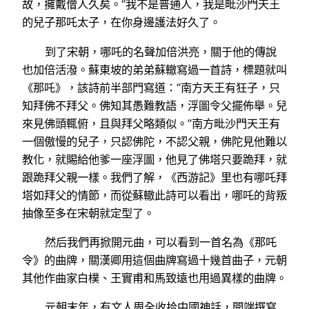
故，擁戴僧人久矣。”我不是普通人，我是毗沙門天王
的兒子那吒太子，在你身邊護法好久了。
到了宋朝，哪吒的名聲加倍洪亮，關于他的傳說
也加倍活潑。蘇東坡的弟弟蘇轍寫過一首詩，標題就叫
《那吒》，該詩前半部門寫道：“南方天王有狂子，只
知拜佛不拜父。佛知其愚難教語，浮圖令父擺佈舉。兒
來見佛頭輒俯，且與拜父略類似。”南方毗沙門天王有
一個傲慢的兒子，只認佛陀，不認父親，佛陀見他難以
教化，就賜給他爹一座浮圖，他見了佛塔只要跪拜，就
跟跪拜父親一樣。我們了解，《西游記》里也有哪吒拜
塔如拜父的情節，而從蘇轍此詩可以看出，哪吒的背叛
抽像至多在宋朝就定型了。
然后我們再掀開元曲，可以看到一首名為《那吒
令》的曲牌，關漢卿用這個曲牌寫過十幾首曲子，元朝
其他作曲家白樸、王實甫和馬致遠也用過異樣的曲牌。
元朝末年，有文人周全收拾中國神話，開端撰寫