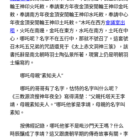
輪王神印火吒敕，奉請東方年夜金頂安閒輪王神印金吒
敕，奉請南方年夜金頂安閒輪王神印水吒敕，奉請中心
年夜金頂安閒輪王神印土吒敕。”木吒在西方
會議室出
租
，火吒在南邊，金吒在東方，水吒在南方，土吒在中
心，哪吒呢？名字不在五行中，那就不號召了。這套號
召木吒五兄弟的咒語還見于《太上赤文洞神三箓》，該
書托辭是南北朝時羽士陶弘景所著，現實上仍是明朝羽
士編寫的。
哪吒母親“素知夫人”
哪吒的哥哥有了名字，怙恃的名字叫什么呢？
《三教源流搜神年夜全》寫得清楚：“父親托塔天王李
靖，母親素知夫人。”哪吒他爹是李靖，母親的名字叫
素知。
按佛經記錄，哪吒他爹不是毗沙門天王嗎？什么
時辰釀成了李靖？這又跟唐朝早期的傳奇故事有關。李