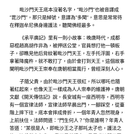
毗沙門天王底本沒著名字，“毗沙門”也被音譯成
“毘沙門”，那只是綽號，意譯為“多聞”，意思是常常待
在釋迦牟尼佛身邊護法，聽聞佛經最多。
《承平廣記》里有一則小故事：晚唐時代，成都
惡棍趙高胡作非為，被押送公堂，官員想打他一頓板
子，卻瞧見他后背紋著毗沙門天王，左手托浮圖，右手
拿著降魔杵，就不敢打了，由於會打到天王。這個故事
闡明毗沙門天王崇奉在唐朝相當風行，曾經深刻人心。
子隨父貴，由於毗沙門天王很紅，所以哪吒也隨
著紅起來，也像天王一樣成為人人崇奉的維護神。唐朝
文獻《開天傳信記》說，長安城有一座西明寺，西明寺
有一個宣律法師，宣律法師早晨出門，一腳踩空，從臺
階上摔下往，底本會摔成骨折，一個年青人忽然現身，
上前扶住。法師問道：“門生何人？”你是誰啊？年青人
答道：“某很是人，即毗沙王之子那吒太子也，護法之