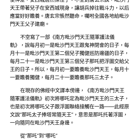
天王帶著兒子在安西城現身，讓胡兵掉往戰斗力，以后
應當好好贍養。唐玄宗悵然聽命，囑咐全國各地給毗沙
門天王父子建廟。
不空寫了一部《南方毗沙門天王隨軍護法儀
軌》，說每月初一是毗沙門天王跟鬼神閉會的日子，每
月十一是毗沙門天王第二個兒子獨健巡防邊疆的日子，
每月二十一是毗沙門天王第三個兒子那吒把浮圖交給父
王的日子。所以，每月初一要贍養毗沙門天王，每月十
一要贍養獨健，每月二十一要贍養那吒三太子。
在現存的佛經中文譯本傍邊，《南方毗沙門天王
隨軍護法儀軌》初次將哪吒定為毗沙門天王的三太子，
也是初次將哪吒父子跟浮圖聯絡接觸在一路——此經原
文說“那吒太子捧塔常隨天王”，意思是那吒托著浮圖，
一向隨同在毗沙門天王身邊。
從“那吒”到“哪吒”