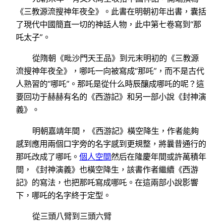
《三教源流搜神年夜全》。此書在明朝初年出書，囊括
了現代中國簡直一切的神話人物，此中第七卷寫到“那
吒太子”。
從隋朝《毗沙門天王品》到元末明初的《三教源
流搜神年夜全》，哪吒一向被寫成“那吒”，而不是古代
人熟習的“哪吒”。那吒是從什么時辰釀成哪吒的呢？這
要回功于赫赫有名的《西游記》和另一部小說《封神演
義》。
明朝嘉靖年間，《西游記》橫空降生，作者能夠
感到應用兩個口字旁的名字感到更規整，將曩昔通行的
那吒改成了哪吒。
個人空間
然后在隆慶年間或許萬積年
間，《封神演義》也橫空降生，該書作者繼續《西游
記》的寫法，也把那吒寫成哪吒。在這兩部小說影響
下，哪吒的名字終于定型。
從三頭八臂到三頭六臂