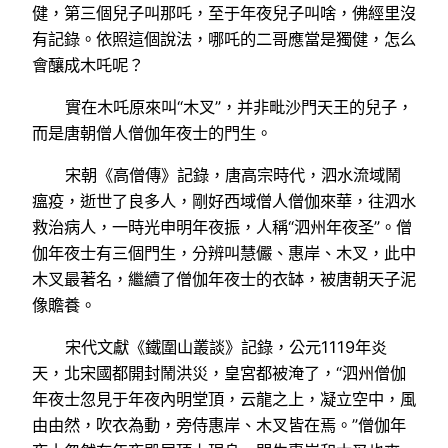
健，第三個兒子叫那吒，至于年夜兒子叫啥，佛經里沒
有記錄。依照這個說法，哪吒的二哥應當是獨健，怎么
會釀成木吒呢？
實在木吒原來叫“木叉”，并非毗沙門天王的兒子，
而是唐朝僧人僧伽年夜士的門生。
宋朝《高僧傳》記錄，唐高宗時代，泗水流域鬧
瘟疫，逝世了良多人，剛好西域僧人僧伽來華，往泗水
救治病人，一時光申明年夜振，人稱“泗州年夜圣”。僧
伽年夜士有三個門生，分辨叫慧儼、惠岸、木叉，此中
木叉最著名，繼續了僧伽年夜士的衣缽，被唐朝天子泥
像贍養。
宋代文獻《鐵圍山叢談》記錄，公元1119年炎
天，北宋國都開封鬧洪災，皇宮都被淹了，“泗州僧伽
年夜士忽見于年夜內明堂頂，云龍之上，凝立空中，風
由由然，吹衣為動，旁侍惠岸、木叉皆在焉。”僧伽年