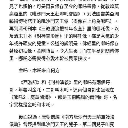
見了也懼怕。可是再看保存至今的哪吒畫像，從敦煌莫
高窟里的《毗沙門天王赴哪吒會圖》，到法國吉美亞洲
藝術博物館里的毗沙門天王像（畫像右上角為哪吒），
再到清朝刊本《三教源流搜神年夜全》里的哪吒像，以
及清末刊本《封神真形圖》里的哪吒像，都是秀氣的少
年或許頑皮的兒童。公道的說明是，佛經里的哪吒保存
著原初抽像，金剛瞋目，令人生畏；而在平易近間傳佈
里，哪吒必需變得心愛才幹被民眾接收。
金吒、木吒來自何方
《西游記》和《封神演義》里的哪吒有兩個哥
哥，年老叫金吒，二哥叫木吒。這兩個哥哥也呈現在
《哪吒2：魔童鬧海》，那是玉樹臨風的兩個帥哥，名
字異樣是金吒和木吒。
後面說過，唐朝佛經《南方毗沙門天王隨軍護法
儀軌》曾經提到毗沙門天王的兒子，第二個兒子叫獨