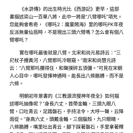
《水滸傳》的出生時光比《西游記》更早，這部
書描述梁山一百單八將，此中一將是“八臂哪吒”項充。
您能夠會希奇，《哪吒2：魔童鬧海》里的哪吒PK年夜
反派無量仙翁時，不是現出三頭六臂嗎？怎么會有個八
臂哪吒？
實在哪吒最後就是八臂。北宋和尚元易詩云：“三
尺杖子攪黃河，八臂那吒冷眼窺。”南宋和尚慧元詩
云：“八臂那吒攔得住，和聲撲碎五須彌。”可見在宋朝
人心目中，哪吒發揮神通時，能長出八條胳膊，而不是
六條。
明朝初年景書的《三教源流搜神年夜全》如何描
述哪吒抽像呢？“身長六丈，首帶金輪，三頭九眼八
臂，口吐青云，足踏磐石，手持法令，大呼一聲，云降
雨從。”身高六丈，頭戴金輪，三個腦殼，九只眼睛，
八條胳膊，嘴里吐出青云，腳下踩著磐石，手里拿著釋