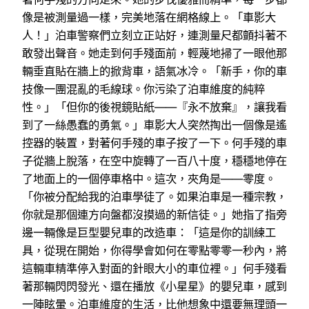
像是被測量過一樣，完美地落在網格線上。「車影大
人！」泊車警察們立刻立正站好，連測量尺都顫抖著不
敢發出聲音。她走到何手殘面前，輕蔑地掃了一眼他那
輛垂直貼在牆上的掀背車，語氣冰冷。「新手，你的車
技像一團混亂的毛線球。你污染了泊車維度的純粹
性。」「但你的後視鏡貼紙——『永不放棄』，讓我看
到了一絲愚蠢的勇氣。」車影大人突然掏出一個像是遙
控器的裝置，對著何手殘的車子按了一下。何手殘的車
子從牆上脫落，在空中旋轉了一百八十度，穩穩地停在
了地面上的一個停車格中。這次，夾角是——零度。
「你被分配給我的泊車學徒了。如果泊車是一種宗教，
你就是那個連方向盤都沒摸過的新信徒。」她指了指旁
邊一輛像是巨型嬰兒車的改造車：「這是你的訓練工
具，從現在開始，你得學會如何在零點零零一秒內，將
這輛車精準停入對面的針眼大小的車位裡。」何手殘看
著那輛閃閃發光、還在播放《小星星》的嬰兒車，感到
一陣眩暈。泊車維度的生活，比他想象中還要無理頭一