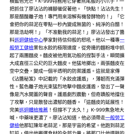
積藍色光芒。K-999特務用它穿著燕尾服的小爪子，一
把抓住了廖沾沾的褲腳催促著他。「快點！沾沾先生！
那是醋酸離子炮！專門用來溶解有機發酵物的！」「它
會把你的蒜泥在零點一秒內變成無菌的、純淨的白醋！
那是浩劫啊！」「不准動我的蒜泥！」廖沾沾發出了醬
料
巡迴健檢中心
學家對待信仰般的怒吼。他以一種專
一
般勞工健檢
業包水餃的極限速度，從旁邊的麵粉堆中抓
起了兩團麵皮。麵皮被他用氣功般的捏製手法，瞬間擴
大成直徑三公尺的巨大麵皮。他猛地擲出，兩張麵皮在
空中交疊，變成一個半透明的防禦護盾。這就是家傳
《沾醬秘笈》中記載的「水餃皮護盾」，薄韌而充滿彈
性。藍色離子炮光束猛烈地擊中麵皮護盾，發出了一聲
像是汽水開蓋的聲音。護盾劇烈震動，但奇蹟般地擋住
了攻擊，只是散發出濃郁的麵香。「這麵皮的延展性！
完美
巡迴體檢推薦
！但撐不了太久！」K-999焦急地大
喊，中藥味更濃了。廖沾沾知道，他必須帶走
一般勞工
健檢
他那缸陳年老蒜泥，那是宇宙的希望。他跑到蒜泥
缸前，使出他搬運食材的全部力量，將那口比他還胖的