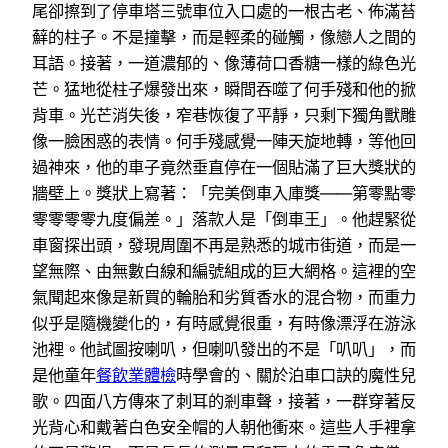
尾卻擦到了停車塔三號車位入口處的一根古老、佈滿苔
蘚的柱子。不是撞擊，而是輕柔的碰觸，像戀人之間的
耳語。接著，一道濃郁的、像薄荷口香糖一樣的綠色光
芒。猛地從柱子爆發出來，瞬間吞噬了何手殘和他的掀
背車。光芒消失後，窄巷恢復了平靜，只剩下獨角獸雕
像一臉困惑的表情。何手殘感覺一陣天旋地轉，等他回
過神來，他的車子竟然垂直停在一個貼滿了巨大獎狀的
牆壁上。獎狀上寫著：「完美倒車入庫獎——第零點零
零零零零九度偏差。」落款人是「倒車王」。他趕緊從
車窗探出頭，發現周圍不再是熟悉的城市街道，而是一
望無際、由無數白線和編號組成的巨大網格。這裡的空
氣聞起來像是新買的輪胎和劣質香水的混合物，而重力
似乎是隨機變化的，有時感覺很重，有時像漂浮在游泳
池裡。他試圖按喇叭，但喇叭發出的不是「叭叭」，而
是他童年
餐飲業體檢
時學會的、關於泊車口訣的魔性兒
歌。四面八方傳來了刺耳的剎車聲，接著，一群穿著反
光背心和戴著白色安全帽的人朝他衝來。這些人手裡拿