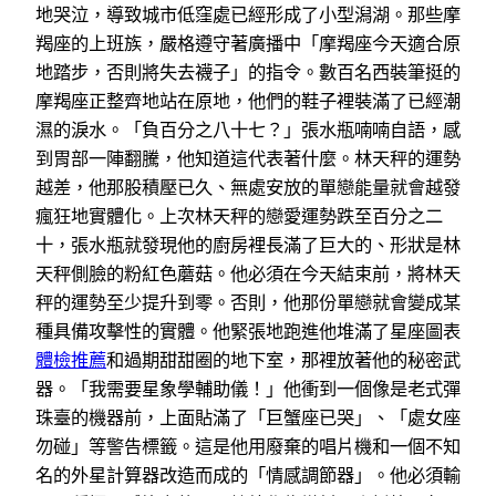
地哭泣，導致城市低窪處已經形成了小型潟湖。那些摩
羯座的上班族，嚴格遵守著廣播中「摩羯座今天適合原
地踏步，否則將失去襪子」的指令。數百名西裝筆挺的
摩羯座正整齊地站在原地，他們的鞋子裡裝滿了已經潮
濕的淚水。「負百分之八十七？」張水瓶喃喃自語，感
到胃部一陣翻騰，他知道這代表著什麼。林天秤的運勢
越差，他那股積壓已久、無處安放的單戀能量就會越發
瘋狂地實體化。上次林天秤的戀愛運勢跌至百分之二
十，張水瓶就發現他的廚房裡長滿了巨大的、形狀是林
天秤側臉的粉紅色蘑菇。他必須在今天結束前，將林天
秤的運勢至少提升到零。否則，他那份單戀就會變成某
種具備攻擊性的實體。他緊張地跑進他堆滿了星座圖表
體檢推薦
和過期甜甜圈的地下室，那裡放著他的秘密武
器。「我需要星象學輔助儀！」他衝到一個像是老式彈
珠臺的機器前，上面貼滿了「巨蟹座已哭」、「處女座
勿碰」等警告標籤。這是他用廢棄的唱片機和一個不知
名的外星計算器改造而成的「情感調節器」。他必須輸