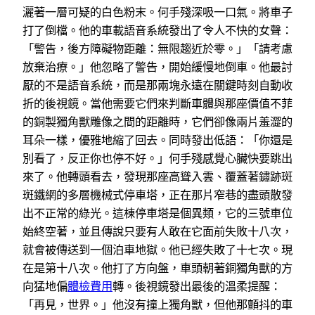
灑著一層可疑的白色粉末。何手殘深吸一口氣。將車子
打了倒檔。他的車載語音系統發出了令人不快的女聲：
「警告，後方障礙物距離：無限趨近於零。」「請考慮
放棄治療。」他忽略了警告，開始緩慢地倒車。他最討
厭的不是語音系統，而是那兩塊永遠在關鍵時刻自動收
折的後視鏡。當他需要它們來判斷車體與那座價值不菲
的銅製獨角獸雕像之間的距離時，它們卻像兩片羞澀的
耳朵一樣，優雅地縮了回去。同時發出低語：「你還是
別看了，反正你也停不好。」何手殘感覺心臟快要跳出
來了。他轉頭看去，發現那座高聳入雲、覆蓋著鏽跡斑
斑鐵網的多層機械式停車塔，正在那片窄巷的盡頭散發
出不正常的綠光。這棟停車塔是個異類，它的三號車位
始終空著，並且傳說只要有人敢在它面前失敗十八次，
就會被傳送到一個泊車地獄。他已經失敗了十七次。現
在是第十八次。他打了方向盤，車頭朝著銅獨角獸的方
向猛地偏
體檢費用
轉。後視鏡發出最後的溫柔提醒：
「再見，世界。」他沒有撞上獨角獸，但他那顫抖的車