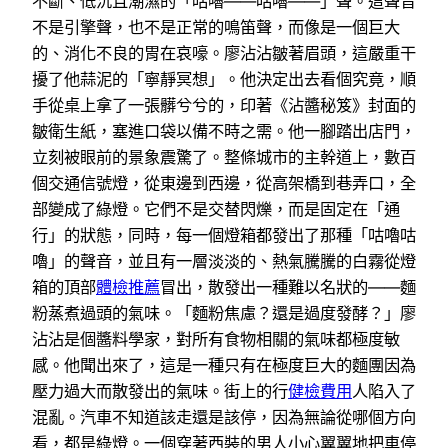
不斷、低沉且潮濕的「咕嚕——咕嚕——」聲。這聲音
不是引擎聲，也不是正常的鳴笛聲，而像是一個巨大
的、消化不良的胃在哀嚎。廖沾沾皺著眉頭，這嚴重干
擾了他蒜泥的「寧靜冥想」。他決定出去看個究竟，順
手從桌上拿了一張髒兮兮的，印著《沾醬秘笈》封面的
皺衛生紙，塞進口袋以備不時之需。他一腳踏出店門，
立刻被眼前的景象震驚了。整條城市的主幹道上，數百
個交通信號燈，從東邊到西邊，從高架橋到巷弄口，全
部變成了綠燈。它們不是交替閃爍，而是固定在「通
行」的狀態，同時，每一個燈箱都發出了那種「咕嚕咕
嚕」的聲音，並且有一層淡淡的、熱氣騰騰的白霧從燈
箱的頂部
體檢推薦
冒出，散發出一種難以名狀的——麵
粉蒸煮過頭的氣味。「麵粉焦慮？還是過度發酵？」廖
沾沾是個醬料學家，對所有食物相關的氣味都極度敏
感。他聞出來了，這是一種只有在極度巨大的麵團因為
壓力過大而散發出的氣味。街上的行
健檢費用
人陷入了
混亂。汽車不知道該走還是該停，因為無論從哪個方向
看，都是綠燈。一個穿著西裝的男人小心翼翼地把車停