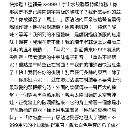
快接聽！這裡是 K-999！宇宙水餃聯盟特級特務！你
那邊是不是已經聞到宇宙級的酸味了？我們需要你的蒜
泥！你被徵召了！馬上！」廖沾沾的耳朵被這聲音震得
嗡嗡作響，他捏著對講機，困惑地喊道：「特務？酸
味？等等！我聞到的不是酸味！是麵粉過度膨脹的焦慮
味！還有，我現在走不開！我的陳年老蒜泥需要每隔三
小時的溫和震動！」「蒜泥？」對面傳來K-999崩潰的
尖叫聲，帶著濃濃的中藥味電子雜音：「重點不是蒜
泥！重點是**時空正在彎曲！**我們的推進器快沒紅棗
了！快！我們在你的後院！別帶任何多餘的東西！除了
——你那缸蒜泥！」就在廖沾沾還在糾結要不要帶上他
最珍愛的那把銀勺時，外面的牆壁傳來一聲巨大的撞
擊。一個穿著黑色燕尾服、戴著太陽眼鏡的太空吉娃
娃，正從牆上的破洞鑽進來。它的背上揹著一個像是小
型瓦斯桶的東西，桶上用毛筆寫著「極品紅棗枸杞燃
料」。「你怎麼——」廖沾沾驚訝地瞪大了眼睛。K-
999用它的小短腿站得筆直，戴著白色手套的爪子優雅