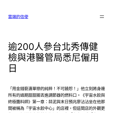
跳
至
雲端的信使
主
要
內
容
逾200人參台北秀傳健
檢與港醫管局悉尼僱用
日
「用金錢褻瀆單戀的純粹！不可饒恕！」他立刻將身邊
所有的過期甜甜圈丟進調節器的燃料口。《宇宙水餃與
終極醬料師》第一章：蒜泥與末日預兆廖沾沾坐在他那
間被稱為「宇宙水餃中心」的店裡，但這間店的外觀更