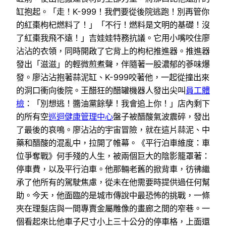
缸抱起。「走！K-999！我們要從後院逃跑！別再管你
的紅棗枸杞燃料了！」「不行！燃料是文明的基礎！沒
了紅棗我飛不遠！」吉娃娃特務抗議。它用小嘴咬住廖
沾沾的衣領，同時開啟了它背上的枸杞推進器。推進器
發出「滋滋」的輕微煎煮聲，伴隨著一股濃郁的蔘味爆
發。廖沾沾抱著蒜泥缸、K-999咬著他，一起從撞出來
的洞口衝向後院。王醋狂的醋罐機器人發出尖叫
員工體
檢
：「別想逃！醬油黨餘孽！我會追上你！」店內剩下
的所有空
巡迴健康管理中心
盤子被醋酸氣波震碎，發出
了最後的哀鳴。廖沾沾的宇宙冒險，就在這片蒜泥、中
藥和醋酸的混亂中，拉開了帷幕。《平行泊車維度：車
位爭奪戰》何手殘的人生，被兩個巨大的陰影籠罩著：
停車費，以及平行泊車。他那輛老舊的掀背車，彷彿繼
承了他所有的駕駛焦慮，從未在他需要時提供過任何幫
助。今天，他面臨的是城市傳說中最恐怖的挑戰，一條
夾在理髮店與一間專賣金屬雕像的畫廊之間的窄巷。一
個看起來比他車子尺寸小上三十公分的停車格，上面還