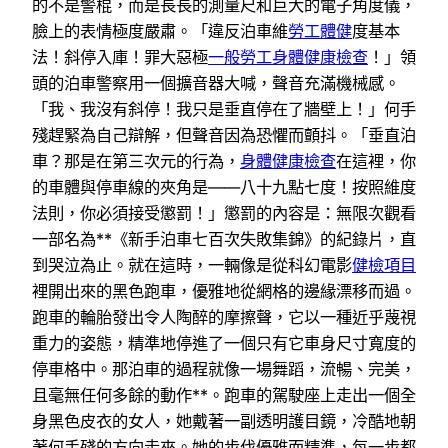
的不是警棍，而是長長的測量尺和巨大的電子角度儀，
臉上的表情極度嚴肅。「違反泊車維
勞工體健
度基本
法！斜停入庫！罪大惡極
一般勞工身體健康檢查
！」領
頭的泊車警察用一個擴音器大喊，聲音充滿機械感。
「我、我沒有斜停！我只是垂直停在了牆壁上！」何手
殘趕緊為自己辯解，但聲音因為恐懼而顫抖。「垂直泊
車？那是在第三次元的行為，
身體健康檢查
在這裡，你
的車體與停車線的夾角是——八十九點七度！按照維度
法則，你必須接受懲罰！」懲罰的內容是：無限次觀看
一部名為**《新手泊車七百次失敗集錦》的紀錄片，直
到哭泣為止。就在這時，一輛像是從科幻電影
健檢項目
裡開出來的黑色跑車，優雅地從網格的邊緣漂移而過。
跑車的輪胎發出令人陶醉的摩擦聲，它以一種近乎蔑視
重力的姿態，精準地停進了一個只有它車身尺寸寬度的
停車格中。那泊車的過程就像一場舞蹈，流暢、完美，
且毫無任何多餘的動作**。跑車的駕駛座上走出一個全
身黑色皮衣的女人，她戴著一副透明護目鏡，冷酷地朝
著何手殘的方向走來。她的步伐優雅而精準，每一步都