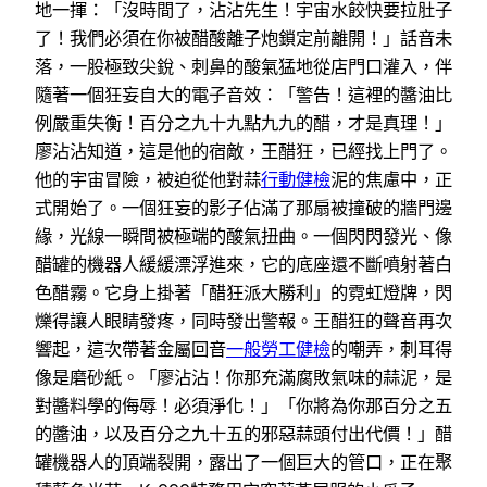
地一揮：「沒時間了，沾沾先生！宇宙水餃快要拉肚子
了！我們必須在你被醋酸離子炮鎖定前離開！」話音未
落，一股極致尖銳、刺鼻的酸氣猛地從店門口灌入，伴
隨著一個狂妄自大的電子音效：「警告！這裡的醬油比
例嚴重失衡！百分之九十九點九九的醋，才是真理！」
廖沾沾知道，這是他的宿敵，王醋狂，已經找上門了。
他的宇宙冒險，被迫從他對蒜
行動健檢
泥的焦慮中，正
式開始了。一個狂妄的影子佔滿了那扇被撞破的牆門邊
緣，光線一瞬間被極端的酸氣扭曲。一個閃閃發光、像
醋罐的機器人緩緩漂浮進來，它的底座還不斷噴射著白
色醋霧。它身上掛著「醋狂派大勝利」的霓虹燈牌，閃
爍得讓人眼睛發疼，同時發出警報。王醋狂的聲音再次
響起，這次帶著金屬回音
一般勞工健檢
的嘲弄，刺耳得
像是磨砂紙。「廖沾沾！你那充滿腐敗氣味的蒜泥，是
對醬料學的侮辱！必須淨化！」「你將為你那百分之五
的醬油，以及百分之九十五的邪惡蒜頭付出代價！」醋
罐機器人的頂端裂開，露出了一個巨大的管口，正在聚