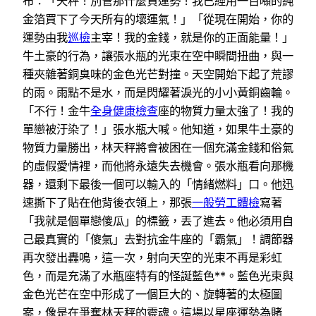
布：「天秤！別管那什麼負運勢！我已經用一百噸的純
金箔買下了今天所有的壞運氣！」「從現在開始，你的
運勢由我
巡檢
主宰！我的金錢，就是你的正面能量！」
牛土豪的行為，讓張水瓶的光束在空中瞬間扭曲，與一
種夾雜著銅臭味的金色光芒對撞。天空開始下起了荒謬
的雨。雨點不是水，而是閃耀著淚光的小小黃銅齒輪。
「不行！金牛
全身健康檢查
座的物質力量太強了！我的
單戀被汙染了！」張水瓶大喊。他知道，如果牛土豪的
物質力量勝出，林天秤將會被困在一個充滿金錢和俗氣
的虛假愛情裡，而他將永遠失去機會。張水瓶看向那機
器，還剩下最後一個可以輸入的「情緒燃料」口。他迅
速撕下了貼在他背後衣領上，那張
一般勞工體檢
寫著
「我就是個單戀傻瓜」的標籤，丟了進去。他必須用自
己最真實的「傻氣」去對抗金牛座的「霸氣」！調節器
再次發出轟鳴，這一次，射向天空的光束不再是彩虹
色，而是充滿了水瓶座特有的怪誕藍色**。藍色光束與
金色光芒在空中形成了一個巨大的、旋轉著的太極圖
案，像是在爭奪林天秤的靈魂。這場以星座運勢為賭