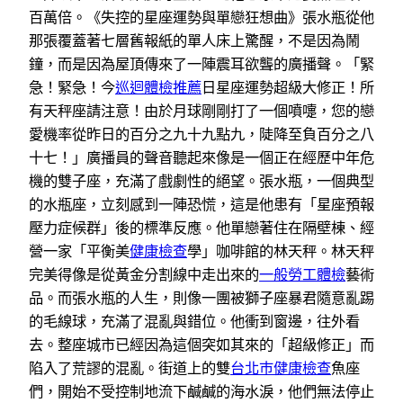
百萬倍。《失控的星座運勢與單戀狂想曲》張水瓶從他
那張覆蓋著七層舊報紙的單人床上驚醒，不是因為鬧
鐘，而是因為屋頂傳來了一陣震耳欲聾的廣播聲。「緊
急！緊急！今
巡迴體檢推薦
日星座運勢超級大修正！所
有天秤座請注意！由於月球剛剛打了一個噴嚏，您的戀
愛機率從昨日的百分之九十九點九，陡降至負百分之八
十七！」廣播員的聲音聽起來像是一個正在經歷中年危
機的雙子座，充滿了戲劇性的絕望。張水瓶，一個典型
的水瓶座，立刻感到一陣恐慌，這是他患有「星座預報
壓力症候群」後的標準反應。他單戀著住在隔壁棟、經
營一家「平衡美
健康檢查
學」咖啡館的林天秤。林天秤
完美得像是從黃金分割線中走出來的
一般勞工體檢
藝術
品。而張水瓶的人生，則像一團被獅子座暴君隨意亂踢
的毛線球，充滿了混亂與錯位。他衝到窗邊，往外看
去。整座城市已經因為這個突如其來的「超級修正」而
陷入了荒謬的混亂。街道上的雙
台北巿健康檢查
魚座
們，開始不受控制地流下鹹鹹的海水淚，他們無法停止