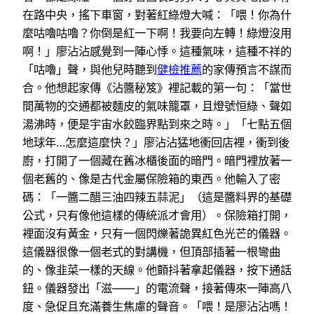
在路中央，搖下車窗，對著紅綠燈大喊：「喂！你為什
麼咕嚕咕嚕？你倒是紅一下啊！我要向左轉！綠燈沒用
啊！」廖沾沾感覺到一陣心悸。這種氣味，這種不祥的
「咕嚕」聲，與他兒時聽到
健檢推薦
的家傳預言不謀而
合。他想起家傳《沾醬秘笈》裡記載的第一句：「當世
間萬物的交通都被麵皮的氣味籠罩，且燈號恒綠、聲如
湯沸時，便是宇宙水餃臨界點到來之時。」「七點五個
地球年…怎麼這麼快？」廖沾沾猛地衝回店裡，衝到後
廚，打開了一個藏在舊冰櫃後面的暗門。暗門裡放著一
個老舊的、像是古代金屬保險箱的東西。他輸入了密
碼：「一醬二醋三油四辣五蒜泥」（這是醬料界的基礎
公式，只有像他這樣的傳統派才會用）。保險箱打開，
裡面沒有黃金，只有一個閃爍著詭異紅色光芒的儀器。
這儀器很像一個老式的對講機，但頂部插著一根彎曲
的、像韭菜一樣的天線。他顫抖著拿起儀器，按下通話
鈕。儀器發出「滋——」的電流聲，接著傳來一陣高八
度、急促且充滿養生焦慮的聲音。「喂！是廖沾沾嗎！