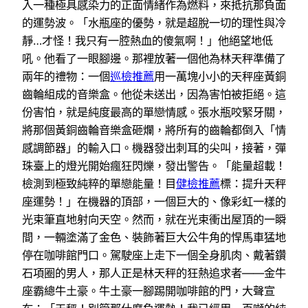
入一種極具感染力的正面情緒作為燃料，來抵抗那負面
的運勢波。「水瓶座的優勢，就是超脫一切的理性與冷
靜…才怪！我只有一腔熱血的傻氣啊！」他絕望地低
吼。他看了一眼腳邊。那裡放著一個他為林天秤準備了
兩年的禮物：一個
巡檢推薦
用一萬塊小小的天秤座黃銅
齒輪組成的音樂盒。他從未送出，因為害怕被拒絕。這
份害怕，就是純度最高的單戀情感。張水瓶咬緊牙關，
將那個黃銅齒輪音樂盒砸爛，將所有的齒輪都倒入「情
感調節器」的輸入口。機器發出刺耳的尖叫，接著，彈
珠臺上的燈光開始瘋狂閃爍，發出警告。「能量超載！
檢測到極致純粹的單戀能量！目
健檢推薦
標：提升天秤
座運勢！」在機器的頂部，一個巨大的、像彩虹一樣的
光束筆直地射向天空。然而，就在光束衝出屋頂的一瞬
間，一輛塗滿了金色、裝飾著巨大公牛角的悍馬車猛地
停在咖啡館門口。駕駛座上走下一個全身肌肉、戴著鑽
石項圈的男人，那人正是林天秤的狂熱追求者——金牛
座霸總牛土豪。牛土豪一腳踢開咖啡館的門，大聲宣