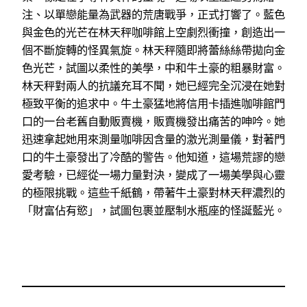
注、以單戀能量為武器的荒唐戰爭，正式打響了。藍色
與金色的光芒在林天秤咖啡館上空劇烈衝撞，創造出一
個不斷旋轉的怪異氣旋。林天秤隨即將蕾絲絲帶拋向金
色光芒，試圖以柔性的美學，中和牛土豪的粗暴財富。
林天秤對兩人的抗議充耳不聞，她已經完全沉浸在她對
極致平衡的追求中。牛土豪猛地將信用卡插進咖啡館門
口的一台老舊自動販賣機，販賣機發出痛苦的呻吟。她
迅速拿起她用來測量咖啡因含量的激光測量儀，對著門
口的牛土豪發出了冷酷的警告。他知道，這場荒謬的戀
愛考驗，已經從一場力量對決，變成了一場美學與心靈
的極限挑戰。這些千紙鶴，帶著牛土豪對林天秤濃烈的
「財富佔有慾」，試圖包裹並壓制水瓶座的怪誕藍光。