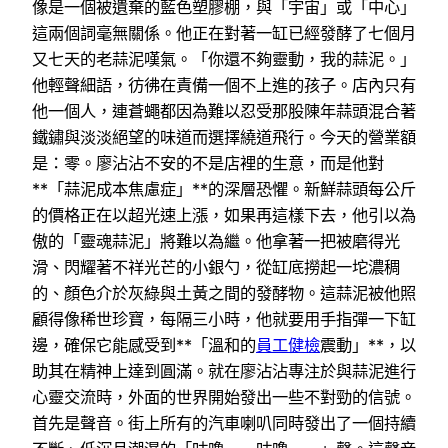
像是一個被遺棄的藍色塑膠棚，與「宇宙」或「中心」
這兩個詞毫無關係。他正在對著一缸已經發酵了七個月
又七天的老蒜泥嘆氣。「你還不夠靈動，我的蒜泥。」
他輕聲細語，彷彿在責備一個不上進的孩子。店內只有
他一個人，連蒼蠅都因為難以忍受那股陳年蒜頭混合著
鐵鏽與淡淡絕望的味道而選擇繞道飛行。今天的營業額
是：零。廖沾沾不安的不是店裡的生意，而是他對
**「蒜泥成本焦慮症」**的深層恐懼。新鮮蒜頭每公斤
的價格正在以超光速上漲，如果再這樣下去，他引以為
傲的「靈魂蒜泥」將難以為繼。他拿著一把被磨得光
滑、閃耀著不祥光芒的小銀勺，從缸底撈起一坨濃稠
的、顏色介於灰綠與土黃之間的發酵物。這蒜泥被他照
顧得像稀世珍寶，每隔三小時，他就要用手指彈一下缸
邊，確保它能感受到**「溫和的
員工健檢
震動」**，以
助其在精神上達到圓滿。就在廖沾沾專注於與蒜泥進行
心靈交流時，外面的世界開始發出一些不對勁的信號。
首先是聲音。街上所有的汽車喇叭同時發出了一個持續