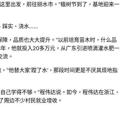
从这里出发，前往丽水市。“植树节到了，基地迎来一
、踩实、浇水……
保障，品质也大大提升。“以前培育苗木时，什么品
3年，他就投入20多万元，从广东引进喷滴灌水肥一
交流。
，“他替大家‘蹚了水’，那段时间更是不厌其烦地指
现自己学得不够。”程伟达说。如今，程伟达在浙江、
了周边不少村民就业增收。