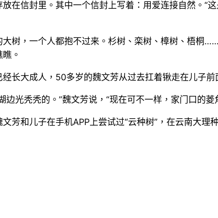
放在信封里。其中一个信封上写着：用爱连接自然。“这
的大树，一个人都抱不过来。杉树、栾树、樟树、梧桐…
瞧瞧。
已经长大成人，50多岁的魏文芳从过去扛着锹走在儿子前
湖边光秃秃的。”魏文芳说，“现在可不一样，家门口的菱角
文芳和儿子在手机APP上尝试过“云种树”，在云南大理