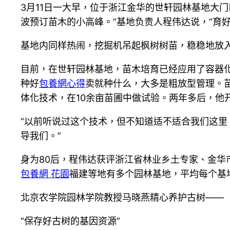
3月11日一大早，位于浙江金华的世轩园林基地大
波预订苗木的小高峰。”基地负责人程伟达说，“育
基地内同样热闹，挖掘机吊起枫树树苗，稳稳地放
目前，在世轩园林基地，苗木培育已经应用了容器
种好
包養網心得
卖就种什么，大多是粗放型管理。苗
体化技术，在10余亩苗圃中做试验。两年多后，他
“以前听说过这个技术，但不知道适不适合我们这里
导我们。”
身为80后，程伟达获评浙江省林业乡土专家、金华
包養網 花園
福建等地有多个园林基地，平均每个基
北京农学院园林学院教授马晓燕精心养护古树——
“保存好古树的基因资源”