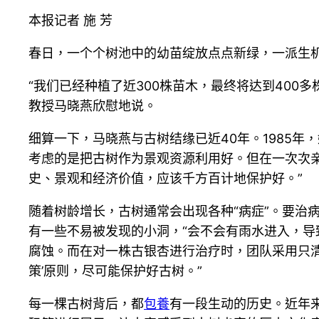
本报记者 施 芳
春日，一个个树池中的幼苗绽放点点新绿，一派生
“我们已经种植了近300株苗木，最终将达到400
教授马晓燕欣慰地说。
细算一下，马晓燕与古树结缘已近40年。1985
考虑的是把古树作为景观资源利用好。但在一次次
史、景观和经济价值，应该千方百计地保护好。”
随着树龄增长，古树通常会出现各种“病症”。要治
有一些不易被发现的小洞，“会不会有雨水进入，导
腐蚀。而在对一株古银杏进行治疗时，团队采用只清腐
策’原则，尽可能保护好古树。”
每一棵古树背后，都
包養
有一段生动的历史。近年