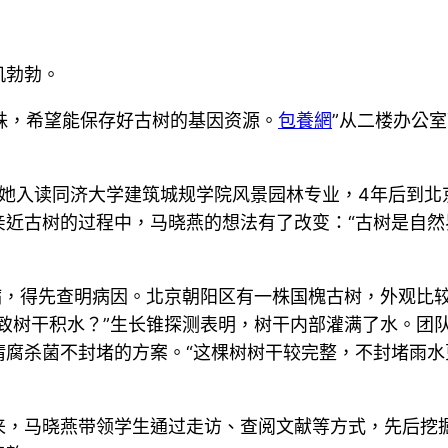
机勃勃。
多株，希望能保存好古树的基因资源。
包養網
”从二楼办公
年，她入读同济大学建筑城规学院风景园林专业，4年后到
亲近古树的过程中，马晓燕的想法有了改变：“古树是自
病，得先查明病因。北京朝阳区有一株国槐古树，外观比
致树干积水？”生长锥探测表明，树干内部灌满了水。团
杀菌不封堵的方案。“这棵树树干较完整，不封堵雨水更易
来，马晓燕带领学生通过走访、查阅文献等方式，先后挖掘