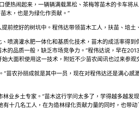
门口便热闹起来，一辆辆满载黑松、茶梅等苗木的卡车将
好苗木，也是为绿化作贡献。”
入提前挖好的树坑中。程伟达带领苗木工人，扶苗、培土
化、喷滴灌水肥一体化和基质化技术，苗木的成活率得到
木的品质一般，缺乏市场竞争力。”程伟达说，早在201
开始大面积使用这一技术，附近不少苗农闻讯也过来参观
。”苗农孙丽成就是其中一员，现在对程伟达还是满心感激
市林业乡土专家。“苗木这行学问太多了，学得越多越发
地有十几名工人，在为造林绿化贡献力量的同时，也带动