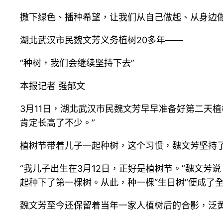
撒下绿色、播种希望，让我们从自己做起、从身边
湖北武汉市民魏文芳义务植树20多年——
“种树，我们会继续坚持下去”
本报记者 强郁文
3月11日，湖北武汉市民魏文芳早早准备好第二天
肯定长高了不少。”
植树节带着儿子一起种树，这个习惯，魏文芳坚持了
“我儿子出生在3月12日，正好是植树节。”魏文芳
起种下了第一棵树。从此，种一棵“生日树”便成了
魏文芳至今还保留着当年一家人植树后的合影，泛