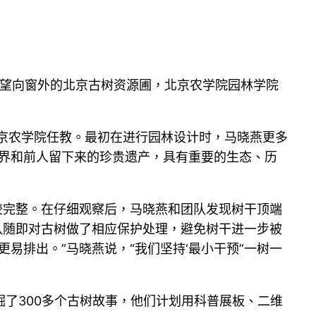
室望向窗外的北京古树资源圃，北京农学院园林学院
北京农学院任教。最初在进行园林设计时，马晓燕更多
然界和前人留下来的珍贵遗产，具有重要的生态、历
较完整。在仔细观察后，马晓燕和团队发现树干顶端
队随即对古树做了相应保护处理，避免树干进一步被
排出。”马晓燕说，“我们坚持‘最小干预’‘一树一
了300多个古树故事，他们计划用科普展板、二维