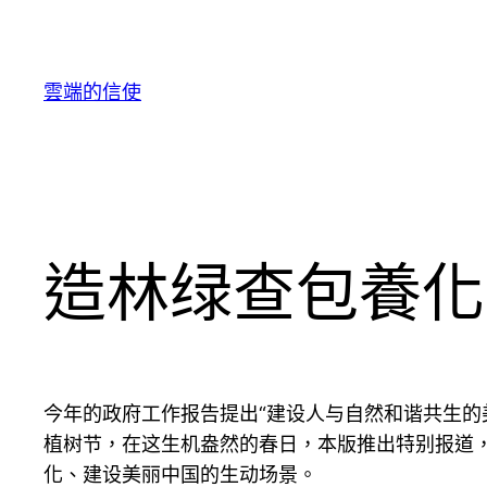
跳
至
主
雲端的信使
要
內
容
造林绿查包養化
今年的政府工作报告提出“建设人与自然和谐共生的
植树节，在这生机盎然的春日，本版推出特别报道
化、建设美丽中国的生动场景。