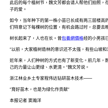
此后的每个植树节，魏文芳都会请人帮他们拍照，存
子的爱。
如今，当年种下的第一株小苗已长成有两三层楼高
们特意记下每棵树的位置，有机会路过时，总要去
树长起来了，人也在长。曾
包養網價格
经的小男孩
“以前，大家植树造林的意识还不太强，有些山坡和
近年来，人们种树的方式也有了新变化。前几年，魏
己的力量让山更绿、水更清。”魏文芳说。
浙江林业乡土专家程伟达钻研苗木技术——
“育好苗木，也是为绿化作贡献”
本报记者 窦瀚洋