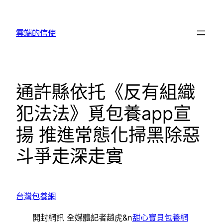
跳
至
雲端的信使
主
要
內
容
通許縣依托《反有組織
犯法法》覓包養app宣
揚 推進常態化掃黑除惡
斗爭走深走實
台灣包養網
開封網訊 全媒體記者趙虎&n
甜心寶貝包養網