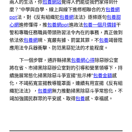
兩人的生活，你
包養網站
覺得人們能從我們家得到什
麼？”中學與自學、線上與線下進修相聯合的方
包養網
ppt
法，對《反有組織犯
包養網
法法》逐條逐句
包養甜
心網
進修懂得，推
包養網ppt
進政法
包養一個月價錢
干
警和專職任務職員帶頭熟習法令內在的事務，真正做到
依法依
包養網
規、寬嚴有據、罰當其罪，不
包養
竭晉陞
應用法令兵器衝擊、防范黑惡犯法的才能程度。
下一個步驟，通許縣掃黑
包養網心得
除惡辦公室
將在省、市掃黑除惡辦公室對的引導和營業領導下，持
續施展常態化掃黑除惡斗爭宣揚“批示棒”
包養金額
感
化，不竭拓寬宣揚教導籠罩面，連續有用宣揚《反有組
織犯法法》，
包養網
無力推動掃黑除惡斗爭常態化，不
竭加強國民群眾的平安感、取得
包養
感、幸福感。