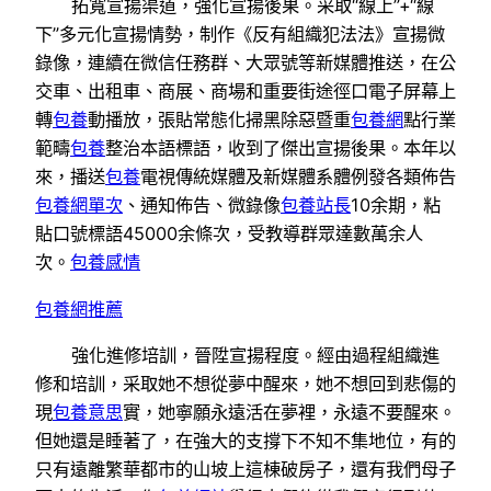
拓寬宣揚渠道，強化宣揚後果。采取“線上”+“線
下”多元化宣揚情勢，制作《反有組織犯法法》宣揚微
錄像，連續在微信任務群、大眾號等新媒體推送，在公
交車、出租車、商展、商場和重要街途徑口電子屏幕上
轉
包養
動播放，張貼常態化掃黑除惡暨重
包養網
點行業
範疇
包養
整治本語標語，收到了傑出宣揚後果。本年以
來，播送
包養
電視傳統媒體及新媒體系體例發各類佈告
包養網單次
、通知佈告、微錄像
包養站長
10余期，粘
貼口號標語45000余條次，受教導群眾達數萬余人
次。
包養感情
包養網推薦
強化進修培訓，晉陞宣揚程度。經由過程組織進
修和培訓，采取她不想從夢中醒來，她不想回到悲傷的
現
包養意思
實，她寧願永遠活在夢裡，永遠不要醒來。
但她還是睡著了，在強大的支撐下不知不集地位，有的
只有遠離繁華都市的山坡上這棟破房子，還有我們母子