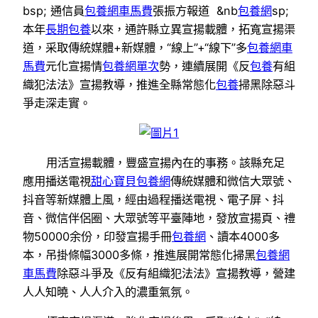
bsp; 通信員
包養網車馬費
張振方報道 &nb
包養網
sp;
本年
長期包養
以來，通許縣立異宣揚載體，拓寬宣揚渠
道，采取傳統媒體+新媒體，“線上”+“線下”多
包養網車
馬費
元化宣揚情
包養網單次
勢，連續展開《反
包養
有組
織犯法法》宣揚教導，推進全縣常態化
包養
掃黑除惡斗
爭走深走實。
用活宣揚載體，豐盛宣揚內在的事務。該縣充足
應用播送電視
甜心寶貝包養網
傳統媒體和微信大眾號、
抖音等新媒體上風，經由過程播送電視、電子屏、抖
音、微信伴侶圈、大眾號等平臺陣地，發放宣揚頁、禮
物50000余份，印發宣揚手冊
包養網
、讀本4000多
本，吊掛條幅3000多條，推進展開常態化掃黑
包養網
車馬費
除惡斗爭及《反有組織犯法法》宣揚教導，營建
人人知曉、人人介入的濃重氣氛。