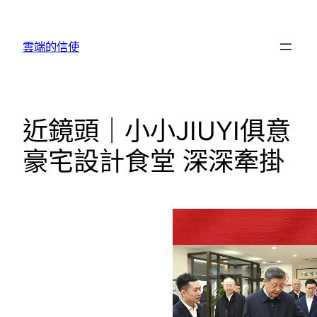
跳
至
雲端的信使
主
要
內
容
近鏡頭｜小小JIUYI俱意
豪宅設計食堂 深深牽掛