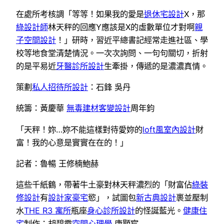
在處所考核調「等等！如果我的愛是
退休宅設計
X，那
綠設計師
林天秤的回應Y應該是X的虛數單位才對啊
親
子空間設計
！」研時，習近平總書記經常走進社區、學
校等地食堂清楚情況。一次次詢問、一句句關切，折射
的是平易近
牙醫診所設計
生牽掛，傳遞的是濃濃真情。
策劃
私人招待所設計
：石鋒 吳丹
統籌：黃慶華
無毒建材
客變設計
周年鈞
「天秤！妳…妳不能這樣對待愛妳的
loft風室內設計
財
富！我的心意是實實在在的！」
記者：魯暢 王修楠鮑赫
這些千紙鶴，帶著牛土豪對林天秤濃烈的「財富佔
綠裝
修設計
有
設計家豪宅
慾」，試圖包
新古典設計
裹並壓制
水
THE R3 寓所
瓶座
身心診所設計
的怪誕藍光。
健康住
宅
制作：胡碧霞
空間心理學
唐顥宸