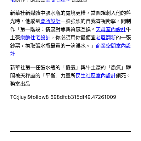
新華社新媒體中張水瓶的處境更糟，當圓規刺入他的藍
光時，他感到
會所設計
一股強烈的自我審視衝擊。間制
作「第一階段：情感對等與質感互換。
天母室內設計
牛
土豪
樂齡住宅設計
，你必須用你最便宜
老屋翻新
的一張
鈔票，換取張水瓶最貴的一滴淚水。」
商業空間室內設
計
新華社第一任張水瓶的「傻氣」與牛土豪的「霸氣」瞬
間被天秤座的「平衡」力量所
民生社區室內設計
鎖死。
務室出品
TC:jiuyi9follow8 698dfcb315df49.47261009