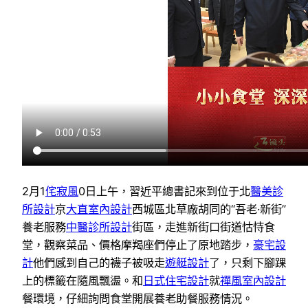
2月1
侘寂風
0日上午，習近平總書記來到位于北
醫美診
所設計
京
大直室內設計
西城區北草廠胡同的“吾老·新街”
養老服務
中醫診所設計
街區，走進新街口街道怙恃食
堂，觀察菜品、價格摩羯座們停止了原地踏步，
豪宅設
計
他們感到自己的襪子被吸走
遊艇設計
了，只剩下腳踝
上的標籤在隨風飄盪。和
日式住宅設計
就
禪風室內設計
餐環境，仔細詢問食堂開展養老助餐服務情況。