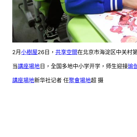
2月
小樹屋
26日，
共享空間
在北京市海淀区中关村
当
講座場地
日，全国多地中小学开学，师生迎接
瑜
講座場地
新华社记者 任
聚會場地
超 摄