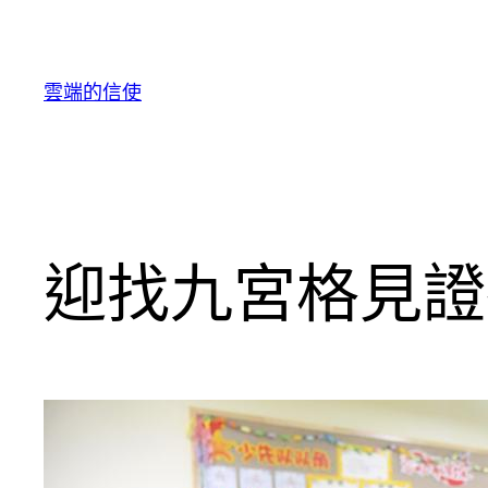
跳
至
主
雲端的信使
要
內
容
迎找九宮格見證