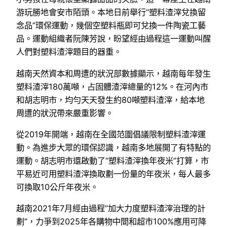
游玩勝地會安市陌頭。本地日前舉行“塑料渣滓兌換留
念品”環保運動，幾個空塑料瓶即可兌換一件陶瓷工藝
品。運動組織者阮陳芳說，盼望經由過程這一運動叫醒
人們對塑料渣滓題目的器重。
越南天然資本和周遭的狀況部數據顯示，越南每年發生
塑料渣滓180萬噸，占固體渣滓總量的12%。在河內市
和胡志明市，均勻天天發生約80噸塑料渣滓，給本地
周遭的狀況帶來嚴重影響。
從2019年開端，越南在全國范圍倡議限制塑料渣滓運
動。為進步大眾的環保認識，越南多地展開了有特點的
運動。胡志明市還啟動了“塑料渣滓換年夜米”打算，市
平易近可用塑料渣滓換取劃一份量的年夜米，每人最多
可換取10公斤年夜米。
越南2021年7月經由過程“加大力度塑料渣滓治理的計
劃”，力爭到2025年各購物中間和超市100%應用可降