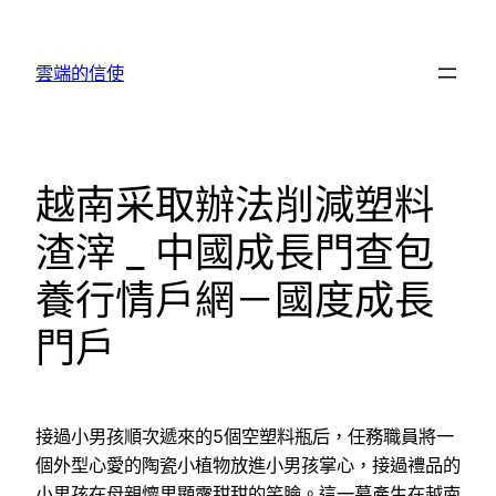
跳
至
雲端的信使
主
要
內
容
越南采取辦法削減塑料
渣滓 _ 中國成長門查包
養行情戶網－國度成長
門戶
接過小男孩順次遞來的5個空塑料瓶后，任務職員將一
個外型心愛的陶瓷小植物放進小男孩掌心，接過禮品的
小男孩在母親懷里顯露甜甜的笑臉。這一幕產生在越南