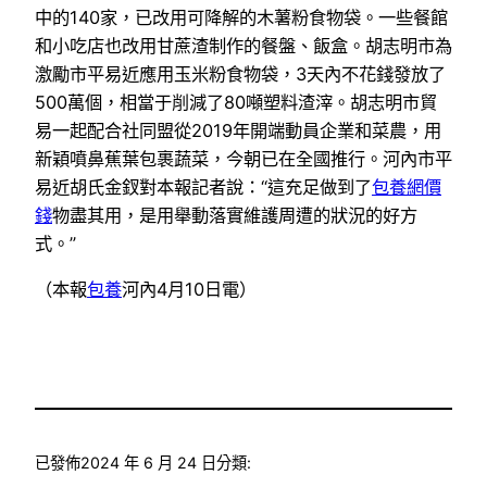
中的140家，已改用可降解的木薯粉食物袋。一些餐館
和小吃店也改用甘蔗渣制作的餐盤、飯盒。胡志明市為
激勵市平易近應用玉米粉食物袋，3天內不花錢發放了
500萬個，相當于削減了80噸塑料渣滓。胡志明市貿
易一起配合社同盟從2019年開端動員企業和菜農，用
新穎噴鼻蕉葉包裹蔬菜，今朝已在全國推行。河內市平
易近胡氏金釵對本報記者說：“這充足做到了
包養網價
錢
物盡其用，是用舉動落實維護周遭的狀況的好方
式。”
（本報
包養
河內4月10日電）
已發佈
2024 年 6 月 24 日
分類: