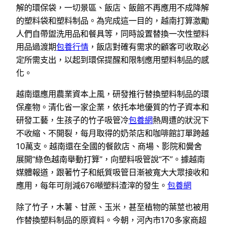
解的環保袋，一切景區、飯店、飯館不再應用不成降解
的塑料袋和塑料制品。為完成這一目的，越南打算激勵
人們自帶盥洗用品和餐具等，同時設置替換一次性塑料
用品過渡期
包養行情
，飯店對確有需求的顧客可收取必
定所需支出，以起到環保提醒和限制應用塑料制品的感
化。
越南還應用農業資本上風，研發推行替換塑料制品的環
保產物。清化省一家企業，依托本地優質的竹子資本和
研發工藝，生孩子的竹子吸管冷
包養網
熱周遭的狀況下
不收縮、不開裂，每月取得的奶茶店和咖啡館訂單跨越
10萬支。越南還在全國的餐飲店、商場、影院和黌舍
展開“綠色越南舉動打算”，向塑料吸管說“不”。據越南
媒體報道，跟著竹子和紙質吸管日漸被寬大大眾接收和
應用，每年可削減676噸塑料渣滓的發生。
包養網
除了竹子，木薯、甘蔗、玉米，甚至植物的葉莖也被用
作替換塑料制品的原資料。今朝，河內市170多家商超