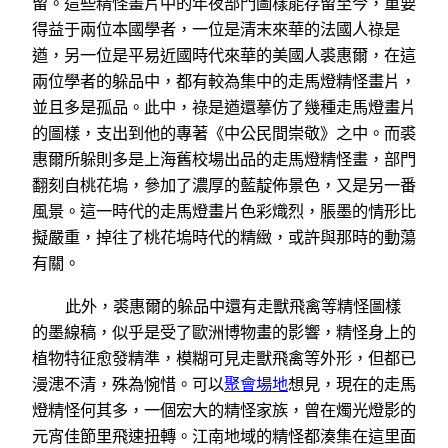
留。這些精怪畫片中的年夜部門圖樣能存留至今，重要
得益于兩位本國學者，一位是清末來華的法國人祿是
遒，另一位是平易近國時代來華的美國人裘惠爾，在這
兩位學者的躲品中，都有較為集中的走馬燈精怪畫片，
並且多是孤品。此中，祿是遒還摹仿了幾種走馬燈畫片
的圖樣，支出到他的專著《中公民間崇敬》之中。而裘
惠爾所躲則多是上海舊校場出品的走馬燈精怪畫，部門
翻刻自桃花塢，參加了濃厚的藍靛佈景色，又是另一番
風景。這一時代的走馬燈畫片色彩熾烈，脹墨的情形比
擬嚴重，掉往了桃花塢時代的精緻，或許與那時的動蕩
有關。
此外，裘惠爾的躲品中還有走獸飛禽等精怪圖樣
的墨線稿，似乎是受了歐洲博物畫的影響，精怪身上的
植物特征愈發精準，模糊可見走獸飛禽等外形，但都已
漫漶不清，殊為惋惜。可以
聚會場地
想見，現在的走馬
燈精怪何其多，一個宏大的精怪家族，曾在燭光燈影的
元宵佳節里飛速扭轉。江南地域的精怪都湊集在這里面