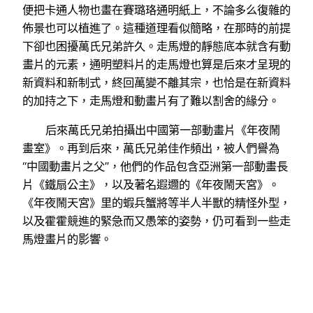
便把卡通人物也畫在賽璐珞通明紙上，不論多么復雜的
佈景也可以植進了。這種道理看似簡略，在那時的前提
下卻也困擾萬氏兄弟許久。走馬燈的靜態底本就含有動
畫片的元素，通明塑料片的走馬燈也算是后來才呈現的
新資料和新制式，終回萬變不離其宗，也恰是在新資料
的加持之下，走馬燈和動畫片有了難以割舍的緣分。
后來萬氏兄弟拍攝出中國第一部動畫片《年夜鬧
畫室》。再到后來，萬氏兄弟佳作頻出，被人們譽為
“中國動畫片之父”，他們的作品包含亞洲第一部動畫長
片《鐵扇公主》，以及著名遐邇的《年夜鬧天宮》。
《年夜鬧天宮》里的蝦兵蟹將等半人半獸的精怪外型，
以及霍霍競進的緊急而又愚笨的姿勢，仍可看到一些走
馬燈畫片的影響。