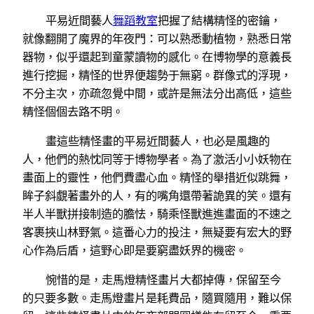
平易近間藝人
舞蹈教室
把握了結構精怪的密鑰，
就像翻開了魔界的年夜門：可以熟悉動植物，熟悉日常
器物，似乎還起到童蒙讀物的感化。在博物學的意義長
進行挖掘，精怪的世界便趨勢于無窮。群像式的浮現，
不分主次，亦疏忽覺中間，或許是無法分出高低，這些
精怪個個去路不明。
畫這些精怪畫的平易近間藝人，也必是風趣的
人，他們的熱忱同等于博物學者。為了激活小小妖物在
畫面上的靈性，他們費盡心血。精怪的舉措近似跳舞，
眸子斜覷著畫外的人，有的嘴角還帶著詭異的笑。還有
半人半獸拼接制造的膽怯，騎乘怪獸進進畫面的不速之
客裹挾山林野氣。這番心力的投注，無疑要有宏大的野
心作為后盾，這野心即是要窮盡妖界的機密。
惋惜的是，走馬燈精怪畫片大都掉傳，保留至今
的只要多數。走馬燈畫片是耗費品，隨買隨用，難以保