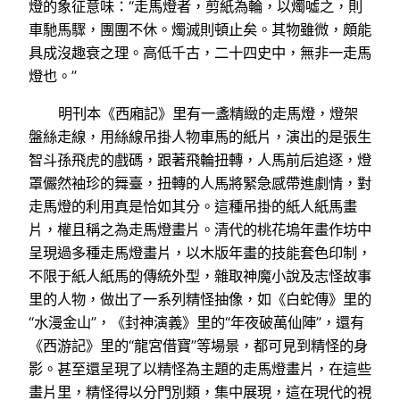
燈的象征意味：“走馬燈者，剪紙為輪，以燭噓之，則
車馳馬驟，團團不休。燭滅則頓止矣。其物雖微，頗能
具成沒趣衰之理。高低千古，二十四史中，無非一走馬
燈也。”
明刊本《西廂記》里有一盞精緻的走馬燈，燈架
盤絲走線，用絲線吊掛人物車馬的紙片，演出的是張生
智斗孫飛虎的戲碼，跟著飛輪扭轉，人馬前后追逐，燈
罩儼然袖珍的舞臺，扭轉的人馬將緊急感帶進劇情，對
走馬燈的利用真是恰如其分。這種吊掛的紙人紙馬畫
片，權且稱之為走馬燈畫片。清代的桃花塢年畫作坊中
呈現過多種走馬燈畫片，以木版年畫的技能套色印制，
不限于紙人紙馬的傳統外型，雜取神魔小說及志怪故事
里的人物，做出了一系列精怪抽像，如《白蛇傳》里的
“水漫金山”，《封神演義》里的“年夜破萬仙陣”，還有
《西游記》里的“龍宮借寶”等場景，都可見到精怪的身
影。甚至還呈現了以精怪為主題的走馬燈畫片，在這些
畫片里，精怪得以分門別類，集中展現，這在現代的視