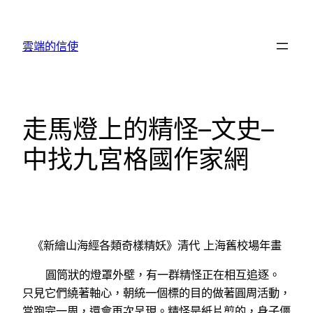
跳
至
雲端的信使
主
要
內
容
走馬燈上的精怪–文史–
中找九宮格國作家網
《新繪山海經各類奇樣精妖》清代 上海舊校場年畫
圓筒狀的燈罩外壁，有一群精怪正在相互追逐。
只見它們繞著軸心，朝統一個標的目的做著圓周活動，
當跑完一周，還會再次呈現。精怪是紙片剪的，身子僵