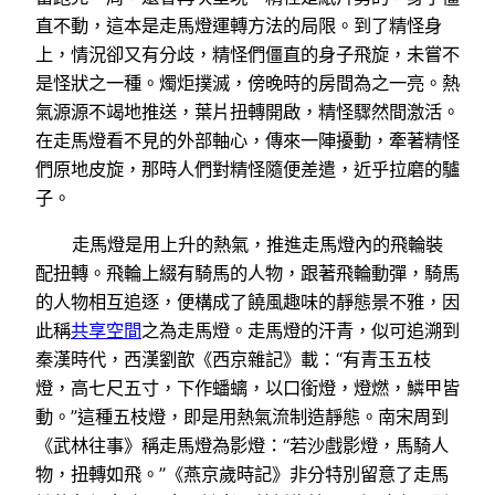
直不動，這本是走馬燈運轉方法的局限。到了精怪身
上，情況卻又有分歧，精怪們僵直的身子飛旋，未嘗不
是怪狀之一種。燭炬撲滅，傍晚時的房間為之一亮。熱
氣源源不竭地推送，葉片扭轉開啟，精怪驟然間激活。
在走馬燈看不見的外部軸心，傳來一陣擾動，牽著精怪
們原地皮旋，那時人們對精怪隨便差遣，近乎拉磨的驢
子。
走馬燈是用上升的熱氣，推進走馬燈內的飛輪裝
配扭轉。飛輪上綴有騎馬的人物，跟著飛輪動彈，騎馬
的人物相互追逐，便構成了饒風趣味的靜態景不雅，因
此稱
共享空間
之為走馬燈。走馬燈的汗青，似可追溯到
秦漢時代，西漢劉歆《西京雜記》載：“有青玉五枝
燈，高七尺五寸，下作蟠螭，以口銜燈，燈燃，鱗甲皆
動。”這種五枝燈，即是用熱氣流制造靜態。南宋周到
《武林往事》稱走馬燈為影燈：“若沙戲影燈，馬騎人
物，扭轉如飛。”《燕京歲時記》非分特別留意了走馬