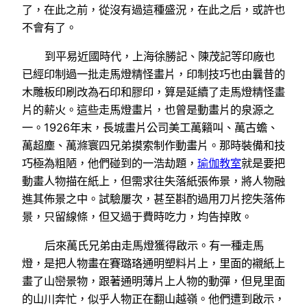
了，在此之前，從沒有過這種盛況，在此之后，或許也
不會有了。
到平易近國時代，上海徐勝記、陳茂記等印廠也
已經印制過一批走馬燈精怪畫片，印制技巧也由曩昔的
木雕板印刷改為石印和膠印，算是延續了走馬燈精怪畫
片的薪火。這些走馬燈畫片，也曾是動畫片的泉源之
一。1926年末，長城畫片公司美工萬籟叫、萬古蟾、
萬超塵、萬滌寰四兄弟摸索制作動畫片。那時裝備和技
巧極為粗陋，他們碰到的一浩劫題，
瑜伽教室
就是要把
動畫人物描在紙上，但需求往失落紙張佈景，將人物融
進其佈景之中。試驗屢次，甚至斟酌過用刀片挖失落佈
景，只留線條，但又過于費時吃力，均告掉敗。
后來萬氏兄弟由走馬燈獲得啟示。有一種走馬
燈，是把人物畫在賽璐珞通明塑料片上，里面的襯紙上
畫了山巒景物，跟著通明薄片上人物的動彈，但見里面
的山川奔忙，似乎人物正在翻山越嶺。他們遭到啟示，