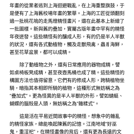
年畫的從業者逃到上海迴避戰亂，在上海重整旗鼓，于
是便有了上海舊校場年畫的繁華。上海的工匠從頭翻刻
過一批桃花塢的走馬燈精怪畫片，還在此基本上新繪了
一批圖樣。新與舊的疊加，實屬古版年畫中罕有的精怪
年夜迸發。這些精怪有的釀成人形，有的仍是半人半獸
的狀況，還有各式動植物，觸及走獸飛禽，蟲豸海鮮，
甚至花草盆景，都可以成精。
除了動植物之外，還有日常應用的器物成精，譬
如桌椅板凳成精，甚至夜壺馬桶也成了精。這些精怪的
構圖方法也值得留意，它們有的修成人形，跨騎植物坐
騎，暗指其本相即所騎的植物，這種形式無妨稱之為
“疊加式”。更為怪異的是半人半獸的外形，譬如蜻蜓、
蝴蝶的腦殼是人頭，無妨稱之為“雜糅式”。
這是活在平易近間故事中的精怪，想象中的雜亂
的精怪家族，總能喚起陳舊的記憶。江南地域“好巫
鬼，重淫祀”，在精怪畫像的背后，還有更為長遠的文