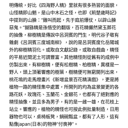
明傳統，好比《四海野人精》里就有很多熟習的面貌，
山怪精即山魈，是山中木石之怪，也即《荊楚歲時記》
中提到的山臊：“雞叫而起，先于庭前爆仗，以辟山臊
惡鬼。”猢猻精是孫悟空的翻版，百花精儼然黛玉葬花
的抽像，柳樹精是傳說中呂洞賓的門生，明代谷子敬有
雜劇《呂洞賓三度城南柳》，說的是呂洞賓度化岳陽城
外的柳樹精羽化。或取自文獻記錄，或取自戲曲，精怪
的平易近間泥土可謂豐富。其他精怪則從舊有的成例中
仿製出來，有柳樹精，便有松樹精、柏樹精，異樣是一
野人，頭上頂著響應的樹葉，樹精便可無窮開列出來，
桃花塢的走馬燈畫片《新增盆景百花精演戲》，更是將
植物一路的精怪集中處置，所開列的均為盆景變更的各
路花妖，玫瑰花、玉蘭花、金銀花，也都有了絕對應的
精怪抽像，並且多為男子，有的是一雌一雄，在花枝上
站立。響應的，植物的精怪也可按此例批量制造，日用
器物也可以，桌椅板凳，鍋碗瓢盆，都有了人形，這有
點像japan(日本)的物神“付喪神”。