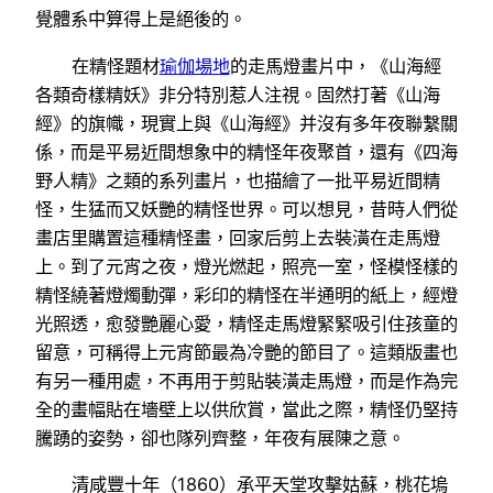
覺體系中算得上是絕後的。
在精怪題材
瑜伽場地
的走馬燈畫片中，《山海經
各類奇樣精妖》非分特別惹人注視。固然打著《山海
經》的旗幟，現實上與《山海經》并沒有多年夜聯繫關
係，而是平易近間想象中的精怪年夜聚首，還有《四海
野人精》之類的系列畫片，也描繪了一批平易近間精
怪，生猛而又妖艷的精怪世界。可以想見，昔時人們從
畫店里購置這種精怪畫，回家后剪上去裝潢在走馬燈
上。到了元宵之夜，燈光燃起，照亮一室，怪模怪樣的
精怪繞著燈燭動彈，彩印的精怪在半通明的紙上，經燈
光照透，愈發艷麗心愛，精怪走馬燈緊緊吸引住孩童的
留意，可稱得上元宵節最為冷艷的節目了。這類版畫也
有另一種用處，不再用于剪貼裝潢走馬燈，而是作為完
全的畫幅貼在墻壁上以供欣賞，當此之際，精怪仍堅持
騰踴的姿勢，卻也隊列齊整，年夜有展陳之意。
清咸豐十年（1860）承平天堂攻擊姑蘇，桃花塢