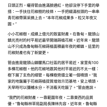
日頭正烈，曬得管由進滿臉通紅，他卻沒停下手里的舉
措：一手扶住花椒樹的枝條，一手把綴滿枝頭的一串串
青花椒帶葉采摘上去。“本年花椒成果多，粒又年夜又
圓。”
小小花椒樹，成績上億元的致富財產。在魯甸，龍頭山
鎮光亮村的村平易近最早開端蒔植花椒。近年來，龍頭
山不只成為魯甸縣花椒蒔植面積最年夜的鄉鎮，這里的
花椒財產也有了新變更。
管由進是龍頭山鎮騾馬口社區的居平易近，家里有100
多棵花椒樹。他的花椒地跟其他村平易近的不太一樣：
樹下展了玄色的細管，每棵樹旁還立著一個噴頭。“我
家的地盤屬于花椒蒔植提質增效示范基地，安上噴頭，
天旱時可以彌補水分，不消看天吃飯了。”管由進說。
“我們的花椒財產，一靠範圍年夜，二靠東西的品質
優。”魯甸縣林草局副局長陳林先容，近年來，魯甸縣