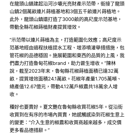
在龍頭山鎮建起沿河沙壩光亮財產示范帶，銜接了龍頭
山鎮2個萬畝連片蒔植基地和3個五千畝連片蒔植地。
此外，龍頭山鎮還打造了3000畝的高尺度示范基地，
帶動全縣花椒蒔植財產提質增效。
“示范帶以連片蒔植為主，打造範圍化效應；高尺度示
范基地經由過程扶植提水工程、增添噴灌舉措措施，包
管花椒的品德穩固。施展範圍和東西的品質的上風，我
們盡力打造魯甸花椒brand，助力蒼生增收。”陳林
說，截至2023年末，魯甸縣花椒蒔植面積已達32萬
畝，提質增效面積24.1萬畝。花椒年產量1.705萬噸、
總產值12.67億元，帶動4.12萬戶椒農共18萬余人增
收。
種好也要賣好。夏文艷在魯甸縣收買花椒5年。從沿街
收買到在有序的市場內買賣，她感觸感染到花椒生意上
的變更：“介入生意的椒農和收買商越來越多，成交價
更多看品德措辭。”