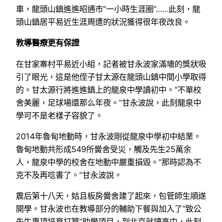
車，龍頭山鎮進進昭通市“一小時生涯圈”……此刻，龍
頭山鎮居平易近生涯周遭的狀況獲得很年夜改良。
教導醫療更有保證
在甘家寨村平易近小組，記者被甘永波家滿墻的獎狀吸
引了眼光，這是他侄子甘太源在龍頭山鎮中間小學取得
的。甘太源行將進進鎮上的龍泉中學讀初中。“不單校
舍美麗，足球場還那么年夜。”甘永波說，此刻龍泉中
學可不是老樣子容貌了。
2014年魯甸地動時，甘永波剛從龍泉中學初中結業。
魯甸地動共形成549所黌舍受災，觸及先生25萬余
人，龍泉中學的校舍在地動中嚴重損毀。“那時認為不
克不及再唸書了。”甘永波說。
震后第十八天，姑且板房黌舍建了起來，包管師生順遂
開學。甘永波也在教導部分的輔助下餐與加入了“致公
先生專項培育打算”助學項目，到北京就讀高中，此刻