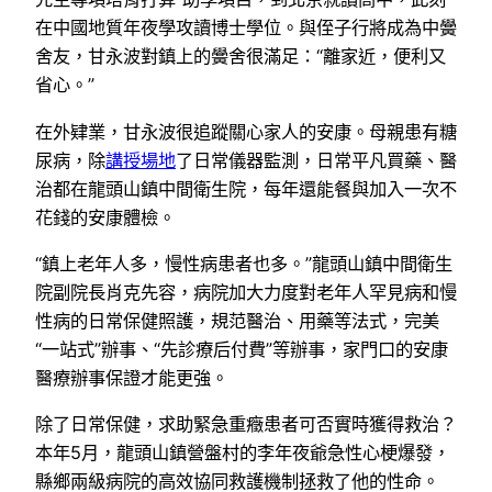
在中國地質年夜學攻讀博士學位。與侄子行將成為中黌
舍友，甘永波對鎮上的黌舍很滿足：“離家近，便利又
省心。”
在外肄業，甘永波很追蹤關心家人的安康。母親患有糖
尿病，除
講授場地
了日常儀器監測，日常平凡買藥、醫
治都在龍頭山鎮中間衛生院，每年還能餐與加入一次不
花錢的安康體檢。
“鎮上老年人多，慢性病患者也多。”龍頭山鎮中間衛生
院副院長肖克先容，病院加大力度對老年人罕見病和慢
性病的日常保健照護，規范醫治、用藥等法式，完美
“一站式”辦事、“先診療后付費”等辦事，家門口的安康
醫療辦事保證才能更強。
除了日常保健，求助緊急重癥患者可否實時獲得救治？
本年5月，龍頭山鎮營盤村的李年夜爺急性心梗爆發，
縣鄉兩級病院的高效協同救護機制拯救了他的性命。