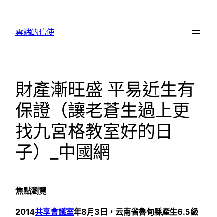
跳
至
雲端的信使
主
要
內
容
財產漸旺盛 平易近生有
保證（讓老蒼生過上更
找九宮格教室好的日
子）_中國網
焦點瀏覽
2014
共享會議室
年8月3日，云南省魯甸縣產生6.5級