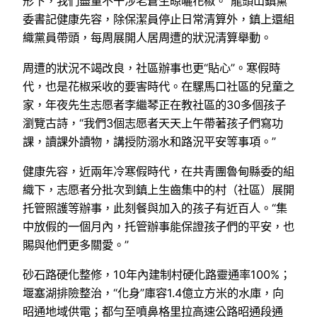
形下，我們盡量不干涉老蒼生晾曬花椒。”龍頭山鎮黨
委書記健康先容，除保潔員停止日常清算外，鎮上還組
織黨員帶頭，每周展開人居周遭的狀況清算舉動。
周遭的狀況不竭改良，社區辦事也更“貼心”。寒假時
代，也是花椒采收的要害時代。在騾馬口社區的兒童之
家，年夜先生志愿者李繼琴正在教社區的30多個孩子
瀏覽古詩，“我們3個志愿者天天上午帶著孩子們寫功
課，讀課外讀物，講授防溺水和路況平安等事項。”
健康先容，近兩年冷寒假時代，在共青團魯甸縣委的組
織下，志愿者分批次到鎮上生齒集中的村（社區）展開
托管照護等辦事，此刻餐與加入的孩子有近百人。“集
中放假的一個月內，托管辦事能保證孩子們的平安，也
賜與他們更多關愛。”
砂石路硬化整修，10年內建制村硬化路靈通率100%；
堰塞湖排險整治，“化身”庫容1.4億立方米的水庫，向
昭通地域供電；都勻至噴鼻格里拉高速公路昭通段通