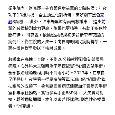
衛生院內，肖克逐一先容著進步前輩的查驗裝備：年夜
功率DR攝片機、全主動生化剖析儀、高辨別率黑色
家
教
B超機……此外，泊車場里還有兩輛救護車。“進步前
輩的裝備檢測效力更高，後果也更精準，有助于疾速診
斷病情。”肖克說，依據檢討成果初步診斷李年夜爺的
病情后，衛生院的大夫一面向魯甸縣國民病院轉診，一
面在微信群里發送了檢討成果。
救護車在高速上奔馳，不到20分鐘就達到魯甸縣國民
病院，心外科大夫頓時為李年夜爺實行心臟支架手術，
全部救治經過歷程用時不到兩小時。2023年，在來自
昆明醫科年夜學第一從屬病院等單元派出的“組團式”幫
扶團隊的支撐下，魯甸縣國民病院建起血汗管參與手術
室和專家任務站，實行參與手術689例。“大夫實時對
接，轉診通道通順，本年以來曾經拯救5例急性心梗患
者。”肖克說。