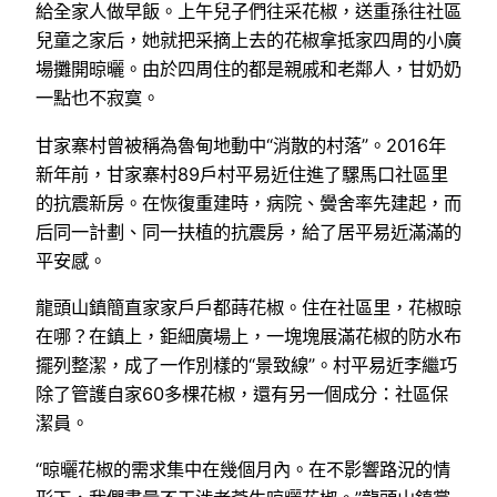
給全家人做早飯。上午兒子們往采花椒，送重孫往社區
兒童之家后，她就把采摘上去的花椒拿抵家四周的小廣
場攤開晾曬。由於四周住的都是親戚和老鄰人，甘奶奶
一點也不寂寞。
甘家寨村曾被稱為魯甸地動中“消散的村落”。2016年
新年前，甘家寨村89戶村平易近住進了騾馬口社區里
的抗震新房。在恢復重建時，病院、黌舍率先建起，而
后同一計劃、同一扶植的抗震房，給了居平易近滿滿的
平安感。
龍頭山鎮簡直家家戶戶都蒔花椒。住在社區里，花椒晾
在哪？在鎮上，鉅細廣場上，一塊塊展滿花椒的防水布
擺列整潔，成了一作別樣的“景致線”。村平易近李繼巧
除了管護自家60多棵花椒，還有另一個成分：社區保
潔員。
“晾曬花椒的需求集中在幾個月內。在不影響路況的情