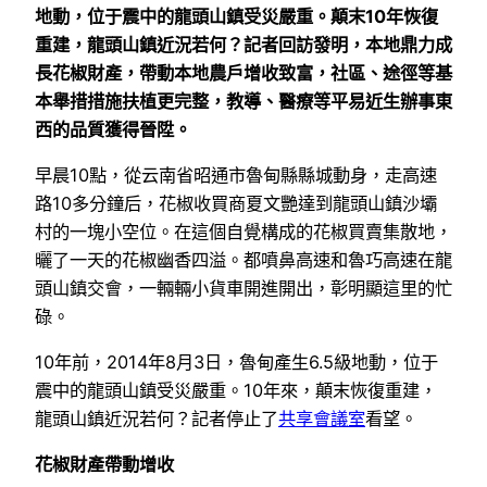
地動，位于震中的龍頭山鎮受災嚴重。顛末10年恢復
重建，龍頭山鎮近況若何？記者回訪發明，本地鼎力成
長花椒財產，帶動本地農戶增收致富，社區、途徑等基
本舉措措施扶植更完整，教導、醫療等平易近生辦事東
西的品質獲得晉陞。
早晨10點，從云南省昭通市魯甸縣縣城動身，走高速
路10多分鐘后，花椒收買商夏文艷達到龍頭山鎮沙壩
村的一塊小空位。在這個自覺構成的花椒買賣集散地，
曬了一天的花椒幽香四溢。都噴鼻高速和魯巧高速在龍
頭山鎮交會，一輛輛小貨車開進開出，彰明顯這里的忙
碌。
10年前，2014年8月3日，魯甸產生6.5級地動，位于
震中的龍頭山鎮受災嚴重。10年來，顛末恢復重建，
龍頭山鎮近況若何？記者停止了
共享會議室
看望。
花椒財產帶動增收