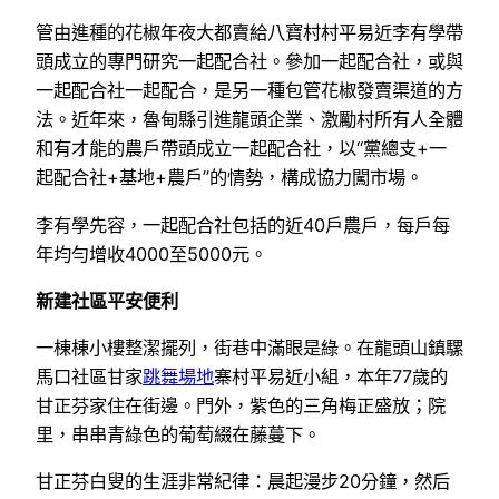
管由進種的花椒年夜大都賣給八寶村村平易近李有學帶
頭成立的專門研究一起配合社。參加一起配合社，或與
一起配合社一起配合，是另一種包管花椒發賣渠道的方
法。近年來，魯甸縣引進龍頭企業、激勵村所有人全體
和有才能的農戶帶頭成立一起配合社，以“黨總支+一
起配合社+基地+農戶”的情勢，構成協力闖市場。
李有學先容，一起配合社包括的近40戶農戶，每戶每
年均勻增收4000至5000元。
新建社區平安便利
一棟棟小樓整潔擺列，街巷中滿眼是綠。在龍頭山鎮騾
馬口社區甘家
跳舞場地
寨村平易近小組，本年77歲的
甘正芬家住在街邊。門外，紫色的三角梅正盛放；院
里，串串青綠色的葡萄綴在藤蔓下。
甘正芬白叟的生涯非常紀律：晨起漫步20分鐘，然后