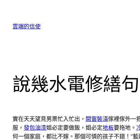
跳
至
主
雲端的信使
要
內
容
說幾水電修繕句
實在天天望見男票忙入忙出，
開窗裝潢
傢裡傢外一
服，
發包油漆
姐必定要做飯，姐必定
地板
要拖地。
何一個家庭，都比不嫁。那個可憐的孩子不錯！”