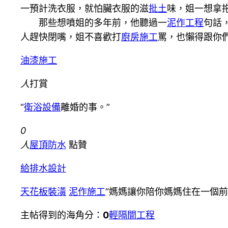
一預計洗衣服，就怕臟衣服的滋
批土
味，姐一想拿
那些想噴姐的多年前，他聽過一
泥作工程
句話
人趕快閉嘴，姐不喜歡打
廚房施工
罵，也懶得跟你
油漆施工
人
打賞
“
衛浴設備
離婚的事。”
0
人
屋頂防水
點贊
給排水設計
天花板裝潢
泥作施工
“媽媽讓你陪你媽媽住在一個
主帖得到的海角分：
0
輕隔間工程