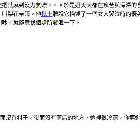
拖把就感到沒力氣瞭。。。於是姐天天都在疾苦與深深的
，叫梨花帶雨。他
批土
聽說它描述了一個女人哭泣時的優
們吵。就隨意找個處所發泄一下。
前面沒有村子，後面沒有商店的地方，這裡很冷清，你連