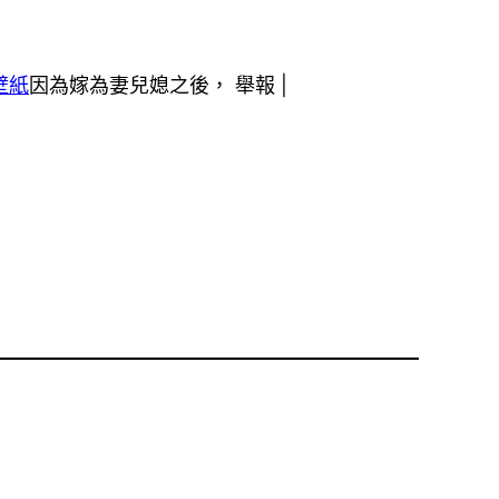
壁紙
因為嫁為妻兒媳之後， 舉報 |