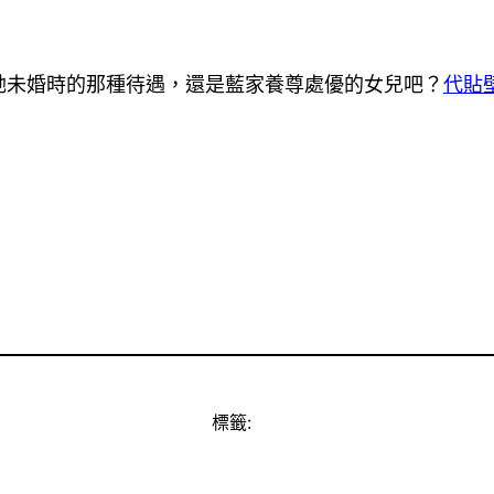
她未婚時的那種待遇，還是藍家養尊處優的女兒吧？
代貼
標籤: