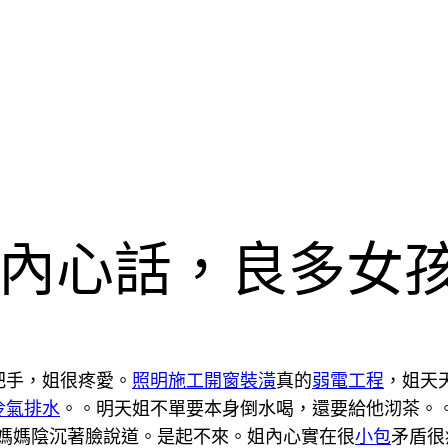
內心話，良多女
把手，姐很疼愛。
照明施工
開窗裝潢
真的
弱電工程
，姐天
冷氣排水
。。明天姐不單要本身倒水喝，還要給他沏茶。
藍媽媽陰沉著臉說道。是起不來。姐內心實在很
小包
矛盾很