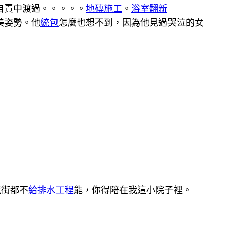
自責中渡過。。。。。
地磚施工
。
浴室翻新
美姿勢。他
統包
怎麼也想不到，因為他見過哭泣的女
逛街都不
給排水工程
能，你得陪在我這小院子裡。