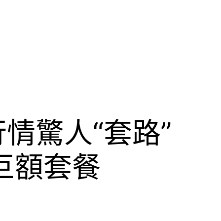
情驚人“套路”
巨額套餐