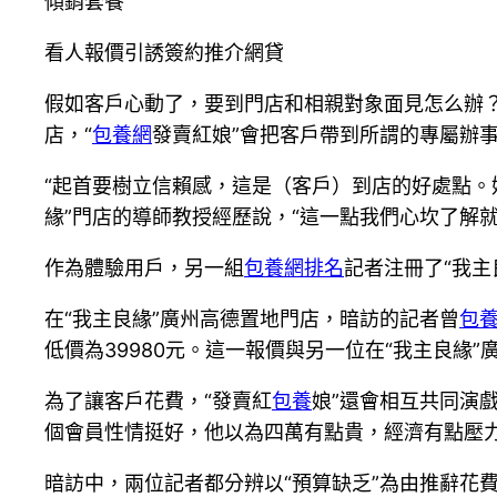
傾銷套餐
看人報價引誘簽約推介網貸
假如客戶心動了，要到門店和相親對象面見怎么辦
店，“
包養網
發賣紅娘”會把客戶帶到所謂的專屬辦
“起首要樹立信賴感，這是（客戶）到店的好處點。
緣”門店的導師教授經歷說，“這一點我們心坎了解
作為體驗用戶，另一組
包養網排名
記者注冊了“我主
在“我主良緣”廣州高德置地門店，暗訪的記者曾
包
低價為39980元。這一報價與另一位在“我主良緣
為了讓客戶花費，“發賣紅
包養
娘”還會相互共同演
個會員性情挺好，他以為四萬有點貴，經濟有點壓
暗訪中，兩位記者都分辨以“預算缺乏”為由推辭花