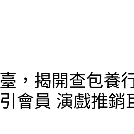
臺，揭開查包養行
引會員 演戲推銷