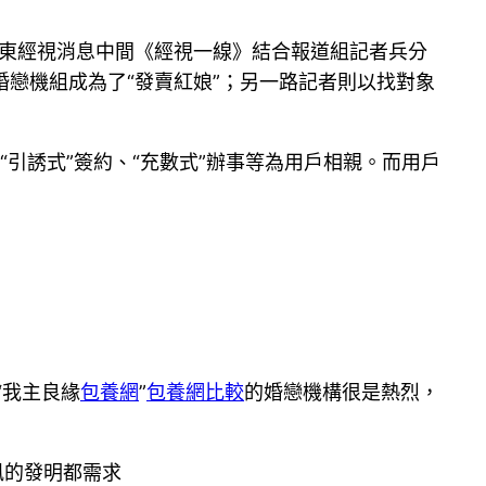
報、廣東經視消息中間《經視一線》結合報道組記者兵分
婚戀機組成為了“發賣紅娘”；另一路記者則以找對象
“引誘式”簽約、“充數式”辦事等為用戶相親。而用戶
“我主良緣
包養網
”
包養網比較
的婚戀機構很是熱烈，
風的發明都需求