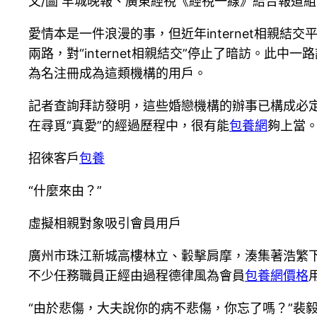
文/圖 羊城晚報、廣東經視《經視一線》結合報道組
愛情本是一件浪漫的事，但近年internet相親結
兩路，對“internet相親結交”停止了暗訪。此中
為名注冊成為這類機構的用戶。
記者查詢拜訪發明，這些婚戀機構的辦事已構成必定的
在尋覓“真愛”的經過歷程中，很有能
包養網
夠上當
招徠客戶
包養
“什麼來由？”
虛擬相親對象吸引會員用戶
廣州市珠江新城高樓林立、轂擊肩摩，湊集著浩繁下
不少任務職員正經由過程德律風為會員
包養網價格
“由於悲傷，大夫說你的病不悲傷，你忘了嗎？”裴