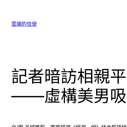
跳
至
主
雲端的信使
要
內
容
記者暗訪相親平
——虛構美男吸