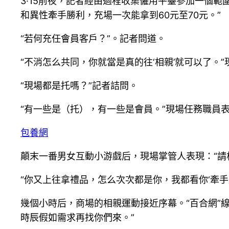
3·15前夜，記者經由過程收集僱用平臺參加一個範
和異性牽手勝利，充場一次能拿到60元至70元。”
“若何充任會員客戶？”。記者問道。
“不消怎么共同，你就當是真的往‘相親’就可以了。
“現場都是托嗎？”記者詰問。
“有一些是（托），有一些是會員。”現場任務職員
包養網
顛末一番男女互動小游戲后，現場掌管人表現：“請
“你又上往拿禮品，怎么次次都是你，我都看你‘牽
幾個小時后，商場的相親運動接近序幕。“百合網”
時辰假如需求再找你們來。”