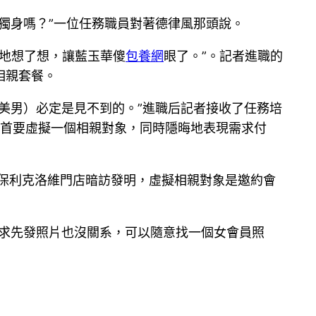
獨身嗎？”一位任務職員對著德律風那頭說。
疑地想了想，讓藍玉華傻
包養網
眼了。”。記者進職的
相親套餐。
美男）必定是見不到的。”進職后記者接收了任務培
起首要虛擬一個相親對象，同時隱晦地表現需求付
州保利克洛維門店暗訪發明，虛擬相親對象是邀約會
請求先發照片也沒關系，可以隨意找一個女會員照