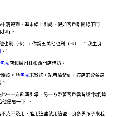
訪中清楚到，顛末線上引誘，假如客戶離開線下門
個小時。
他也刷（卡），你說五萬他也刷（卡）。”“我主良
網
。”
包養
店和廣州林和西門店暗訪。
分驗證。顛
包養
末徵詢，記者清楚到，該店的套餐最
倍。
此中一方飾演引導，另一方帶著客戶曩昔說“我們這
他優惠一下”。
能不克不及用，能用這些就用這些。良多男孩子來我