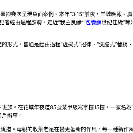
交平臺卻幾次呈現負面案例。本年“3·15”前夜，羊城晚
一路記者經由過程應聘，走近“我主良緣”“
包養網
世紀佳緣”等
形式，普通是經由過程“虛擬式”招徠、“洗腦式”營銷、
。
班族。在花城年夜道85號某甲級寫字樓15樓，一家名為
用戶辦事。
毅說道。母親的收集老是在變更著新的作風。每一種新作