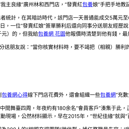
我主良緣”廣州林和西門店，“發賣紅
包養
娘”手把手地教
者統計，在其暗訪時代，該門店一天普通能成交5萬元至6
日，一位“發賣紅娘”簽單勝利后還向同事分送朋友經歷說
千元）的，但我給
包養網 花園
他報價時清楚到他有錢，最
娘”分送朋友說：“當你核實材料時，要不竭把（相親）勝
到
包養網心得
線下門店花費外，還會組織一些
包養網
“充
中間舞臺四周，年夜約有180余名“會員客戶”湊集于此
動現場，公然材料顯示，早在2015年，“世紀佳緣”就與