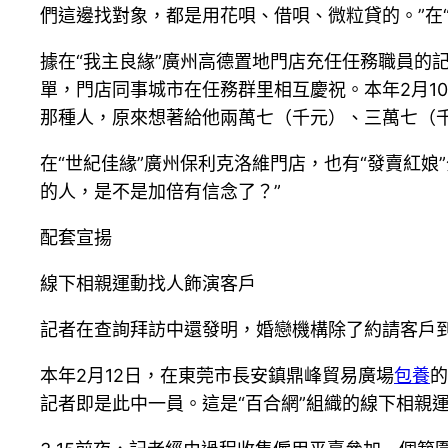
們這邊找對象，都是用花唄、借唄、微粒貸的。”在“
據在“我主良緣”廣州高德置地門店充任任務職員的記
單，門店同事城市在任務群里相互慶祝。本年2月10
那種人，原來想著給他兩萬七（千元）、三萬七（
在“世紀佳緣”廣州保利克洛維門店，也有“發賣紅
的人，是不是加倍有信念了？”
配套宣揚
線下相親運動找人飾演客戶
記者在查詢拜訪中還發明，婚戀機構除了約請客戶
本年2月12日，在東莞市長安鎮鼎峰貿易廣場
包養
的
記者即是此中一員。這是“百合網”組織的線下相親運