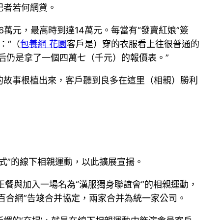
記者若何網貸。
萬元，最高時到達14萬元。每當有“發賣紅娘”簽
：“（
包養網 花園
客戶是）穿的衣服看上往很普通的
后仍是拿了一個四萬七（千元）的報價表。”
利的故事根植出來，客戶聽到良多在這里（相親）勝利
數式”的線下相親運動，以此擴展宣揚。
，正餐與加入一場名為“漢服獨身聯誼會”的相親運動，
“百合網”告竣合并協定，兩家合并為統一家公司。