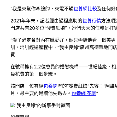
“我是來幫你牽線的，來電不觸
包養網比較
及任何好
2021年年末，記者經由過程應聘的
包養行情
方法順
門店共有20多位“發賣紅娘”，她們天天的任務是
“漢子必定會對內在感愛好，你只需給他看一個美男
訓，培訓經過歷程中，“我主良緣”廣州高德置地門
費。
在號稱擁有2.2億會員的婚戀機構——世紀佳緣，
員花費的第一個步驟。
該門店一位有經
包養網
歷的“發賣紅娘”先容：“阿
片，最主要的是讓他先過去。
包養網 花園
”
“我主良緣”的辦事手封爵面