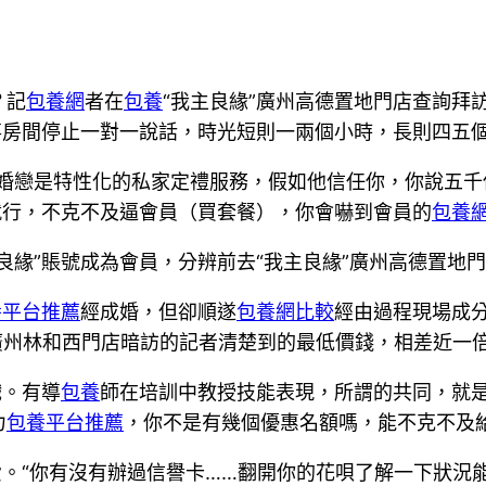
？記
包養網
者在
包養
“我主良緣”廣州高德置地門店查詢拜
事房間停止一對一說話，時光短則一兩個小時，長則四五
婚戀是特性化的私家定禮服務，假如他信任你，你說五千
就行，不克不及逼會員（買套餐），你會嚇到會員的
包養
良緣”賬號成為會員，分辨前去“我主良緣”廣州高德置地門
養平台推薦
經成婚，但卻順遂
包養網比較
經由過程現場成
”廣州林和西門店暗訪的記者清楚到的最低價錢，相差近一
戲。有導
包養
師在培訓中教授技能表現，所謂的共同，就是
力
包養平台推薦
，你不是有幾個優惠名額嗎，能不克不及給
費。“你有沒有辦過信譽卡……翻開你的花唄了解一下狀況