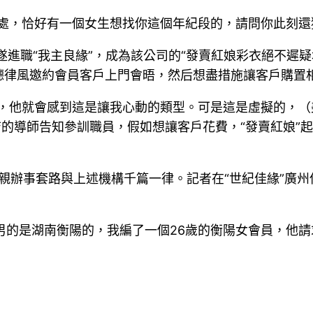
處，恰好有一個女生想找你這個年紀段的，請問你此刻還
遂進職“我主良緣”，成為該公司的“發賣紅娘彩衣絕不遲
打德律風邀約會員客戶上門會晤，然后想盡措施讓客戶購置
，他就會感到這是讓我心動的類型。可是這是虛擬的，（
店的導師告知參訓職員，假如想讓客戶花費，“發賣紅娘”
相親辦事套路與上述機構千篇一律。記者在“世紀佳緣”廣
誰男的是湖南衡陽的，我編了一個26歲的衡陽女會員，他