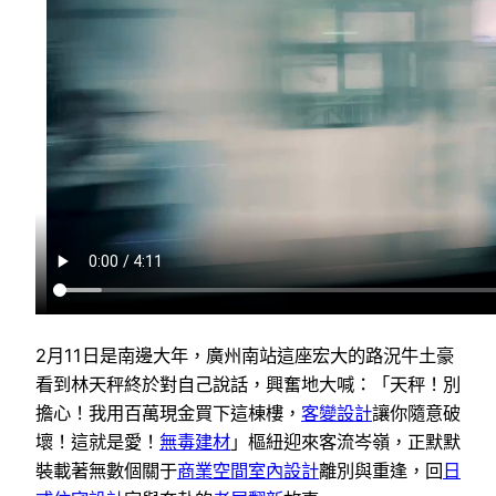
2月11日是南邊大年，廣州南站這座宏大的路況牛土豪
看到林天秤終於對自己說話，興奮地大喊：「天秤！別
擔心！我用百萬現金買下這棟樓，
客變設計
讓你隨意破
壞！這就是愛！
無毒建材
」樞紐迎來客流岑嶺，正默默
裝載著無數個關于
商業空間室內設計
離別與重逢，回
日