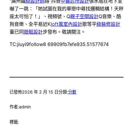
“廣州鐵
綠設計師
路”抖音
中醫診所設計
張水瓶在地下室
嚇了一跳：「她試圖在我的單戀中尋找邏輯結構！天秤
座太可怕了！」、視頻號、Q
親子空間設計
Q音樂、酷
狗音樂、全平易近K
loft風室內設計
歌等平
綠裝修設計
臺已同
遊艇設計
步發布。敬請關注。
TC:jiuyi9follow8 69909fb7efe935.51577674
已發佈
2026 年 2 月 15 日
分類:
分數
作者:
admin
標籤: