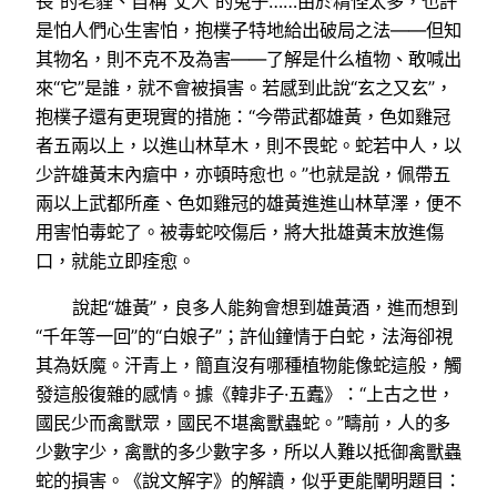
長”的老貍、自稱“丈人”的兔子……由於精怪太多，也許
是怕人們心生害怕，抱樸子特地給出破局之法——但知
其物名，則不克不及為害——了解是什么植物、敢喊出
來“它”是誰，就不會被損害。若感到此說“玄之又玄”，
抱樸子還有更現實的措施：“今帶武都雄黃，色如雞冠
者五兩以上，以進山林草木，則不畏蛇。蛇若中人，以
少許雄黃末內瘡中，亦頓時愈也。”也就是說，佩帶五
兩以上武都所產、色如雞冠的雄黃進進山林草澤，便不
用害怕毒蛇了。被毒蛇咬傷后，將大批雄黃末放進傷
口，就能立即痊愈。
說起“雄黃”，良多人能夠會想到雄黃酒，進而想到
“千年等一回”的“白娘子”；許仙鐘情于白蛇，法海卻視
其為妖魔。汗青上，簡直沒有哪種植物能像蛇這般，觸
發這般復雜的感情。據《韓非子·五蠹》：“上古之世，
國民少而禽獸眾，國民不堪禽獸蟲蛇。”疇前，人的多
少數字少，禽獸的多少數字多，所以人難以抵御禽獸蟲
蛇的損害。《說文解字》的解讀，似乎更能闡明題目：