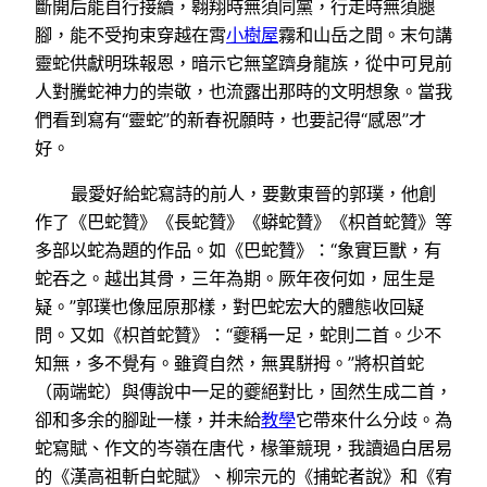
斷開后能自行接續，翱翔時無須同黨，行走時無須腿
腳，能不受拘束穿越在霄
小樹屋
霧和山岳之間。末句講
靈蛇供獻明珠報恩，暗示它無望躋身龍族，從中可見前
人對騰蛇神力的崇敬，也流露出那時的文明想象。當我
們看到寫有“靈蛇”的新春祝願時，也要記得“感恩”才
好。
最愛好給蛇寫詩的前人，要數東晉的郭璞，他創
作了《巴蛇贊》《長蛇贊》《蟒蛇贊》《枳首蛇贊》等
多部以蛇為題的作品。如《巴蛇贊》：“象實巨獸，有
蛇吞之。越出其骨，三年為期。厥年夜何如，屈生是
疑。”郭璞也像屈原那樣，對巴蛇宏大的體態收回疑
問。又如《枳首蛇贊》：“夔稱一足，蛇則二首。少不
知無，多不覺有。雖資自然，無異駢拇。”將枳首蛇
（兩端蛇）與傳說中一足的夔絕對比，固然生成二首，
卻和多余的腳趾一樣，并未給
教學
它帶來什么分歧。為
蛇寫賦、作文的岑嶺在唐代，椽筆競現，我讀過白居易
的《漢高祖斬白蛇賦》、柳宗元的《捕蛇者說》和《宥