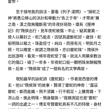
愛崇。
至于接地氣的說法，要看《列子·湯問》。“操蛇之
神”將愚公移山的決計和舉動力“告之于帝”，才帶來“冀
之南、漢之陰無隴斷焉”的年夜好局勢。還有《搜神
記》的“隋侯出行，見年夜蛇被傷，中止，疑其靈異，
使人以藥封之，蛇乃能走，因號其處斷蛇邱。歲馀，蛇
銜明珠以報之。珠盈徑寸，純白，而夜有光，明如月之
照，可以燭室。故謂之隋侯珠，亦曰靈蛇珠”。隋侯外
出巡游時，看見一條年夜蛇受了傷，就派人用藥來敷治
它的傷口，過了一年多，年夜蛇口銜一顆明珠來酬報隋
侯。后來，“隋侯珠”成了一個有名的文學典故。
現知最早的詠蛇詩《靈蛇銘》，作者是西晉的傅
玄，他以“隋侯珠”的故事，贊頌了靈蛇的神奇：“嘉茲
靈蛇，斷而能繼。飛不須翼，行不假足。上騰霄霧，下
流山岳。進此明珠，預身龍族。”我猜測這也是“靈蛇”
一詞的出處之一。傅玄夸贊靈蛇具有不凡的特徵，身材