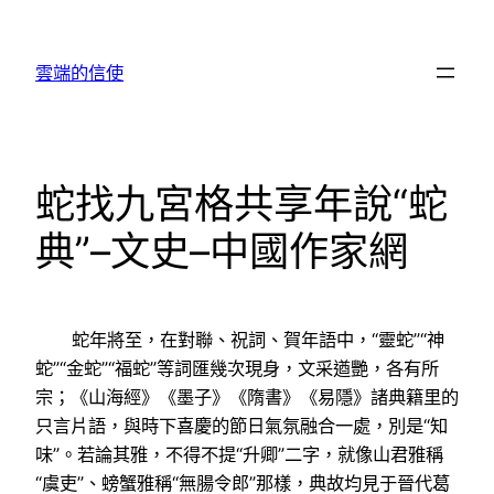
跳
至
雲端的信使
主
要
內
容
蛇找九宮格共享年說“蛇
典”–文史–中國作家網
蛇年將至，在對聯、祝詞、賀年語中，“靈蛇”“神
蛇”“金蛇”“福蛇”等詞匯幾次現身，文采遒艷，各有所
宗；《山海經》《墨子》《隋書》《易隱》諸典籍里的
只言片語，與時下喜慶的節日氣氛融合一處，別是“知
味”。若論其雅，不得不提“升卿”二字，就像山君雅稱
“虞吏”、螃蟹雅稱“無腸令郎”那樣，典故均見于晉代葛