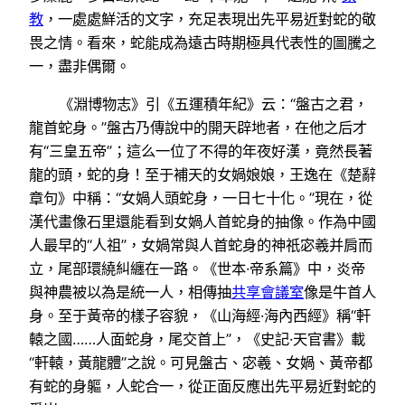
教
，一處處鮮活的文字，充足表現出先平易近對蛇的敬
畏之情。看來，蛇能成為遠古時期極具代表性的圖騰之
一，盡非偶爾。
《淵博物志》引《五運積年紀》云：“盤古之君，
龍首蛇身。”盤古乃傳說中的開天辟地者，在他之后才
有“三皇五帝”；這么一位了不得的年夜好漢，竟然長著
龍的頭，蛇的身！至于補天的女媧娘娘，王逸在《楚辭
章句》中稱：“女媧人頭蛇身，一日七十化。”現在，從
漢代畫像石里還能看到女媧人首蛇身的抽像。作為中國
人最早的“人祖”，女媧常與人首蛇身的神祇宓羲并肩而
立，尾部環繞糾纏在一路。《世本·帝系篇》中，炎帝
與神農被以為是統一人，相傳抽
共享會議室
像是牛首人
身。至于黃帝的樣子容貌，《山海經·海內西經》稱“軒
轅之國……人面蛇身，尾交首上”，《史記·天官書》載
“軒轅，黃龍體”之說。可見盤古、宓羲、女媧、黃帝都
有蛇的身軀，人蛇合一，從正面反應出先平易近對蛇的