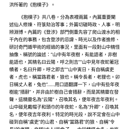
洪所著的《抱樸子》。
《抱樸子》共八卷，分為表裡兩篇，內篇重要闡
述仙人修煉、符箓劾治等事；外篇切磋時政、人事，明
辨淵博。內篇的《登涉》部門側重先容了爬山渡水的相
干內在的事務，包含登涉的忌諱、時光以及作者進修、
研討奇門遁甲術的經過的事況，里面有一段對山中精怪
抽像、稱號的論述：“山中有年夜樹，有能語者，非樹
能語也，其精名曰云陽，呼之則吉”“山中見年夜蛇著冠
幘者，名曰升卿，呼之即吉”“山中寅日，有自稱虞吏
者，虎也。稱當路君者，狼也。稱令長者，老貍也。卯
日稱丈人者，兔也”……用口語翻譯一下，山中有些年夜
樹能“措辭”，并非由於樹自己會措辭，而是其精靈在發
聲，這精靈名為“云陽”，召喚其名，便年夜吉年夜利。
山中碰見戴帽子和頭巾的年夜蛇，名為“升卿”，召喚其
名，便年夜吉年夜利。特定的時光段，說不定會在山中
碰到自稱“虞吏”的山君、自稱“當路君”的狼、自稱“令