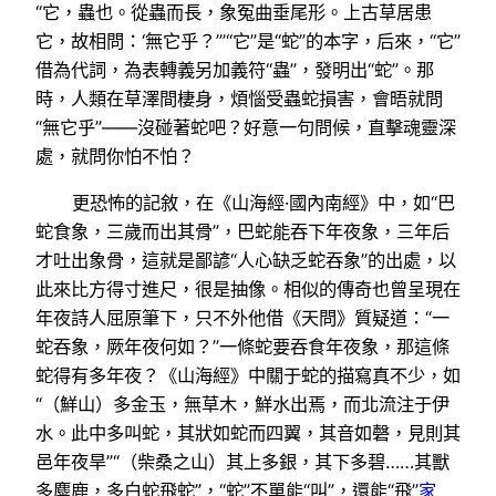
“它，蟲也。從蟲而長，象冤曲垂尾形。上古草居患
它，故相問：‘無它乎？’”“它”是“蛇”的本字，后來，“它”
借為代詞，為表轉義另加義符“蟲”，發明出“蛇”。那
時，人類在草澤間棲身，煩惱受蟲蛇損害，會晤就問
“無它乎”——沒碰著蛇吧？好意一句問候，直擊魂靈深
處，就問你怕不怕？
更恐怖的記敘，在《山海經·國內南經》中，如“巴
蛇食象，三歲而出其骨”，巴蛇能吞下年夜象，三年后
才吐出象骨，這就是鄙諺“人心缺乏蛇吞象”的出處，以
此來比方得寸進尺，很是抽像。相似的傳奇也曾呈現在
年夜詩人屈原筆下，只不外他借《天問》質疑道：“一
蛇吞象，厥年夜何如？”一條蛇要吞食年夜象，那這條
蛇得有多年夜？《山海經》中關于蛇的描寫真不少，如
“（鮮山）多金玉，無草木，鮮水出焉，而北流注于伊
水。此中多叫蛇，其狀如蛇而四翼，其音如磬，見則其
邑年夜旱”“（柴桑之山）其上多銀，其下多碧……其獸
多麋鹿，多白蛇飛蛇”，“蛇”不單能“叫”，還能“飛”
家