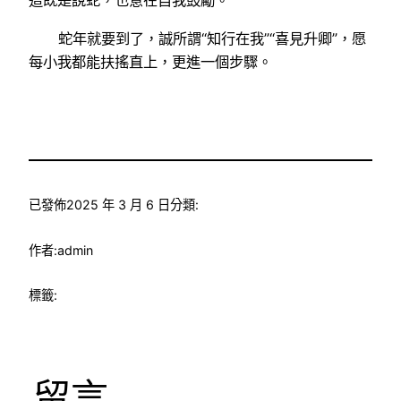
這既是說蛇，也意在自我鼓勵。
蛇年就要到了，誠所謂“知行在我”“喜見升卿”，愿
每小我都能扶搖直上，更進一個步驟。
已發佈
2025 年 3 月 6 日
分類:
作者:
admin
標籤:
留言