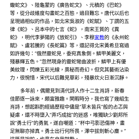
蝮蛇文》、陸龜蒙的《廣告蛇文》、元稹的《巴蛇》
等，從分歧維度勾畫蛇之百態，過目難忘。唐代以后也
呈現過相似的作品，如北宋吳淑的《蛇賦》、丁謂的五
律《蛇》、呂本中的七言《蛇》，南宋王質的《異
蛇》，明代李夢陽的《放蛇引》、李穆
家教
的《永州蛇
賦》、盧若騰的《長蛇篇》等，還記得北宋黃希旦寫過
如許幾句：“俄然靈蛇見，委宛真象側。鱗甲美麗文，
殘暴輝五色。”忽然現身的靈蛇彎曲波折，鱗甲上有優
美紋理，閃爍五彩光線，奧秘而奇幻。但究其藝術沾染
力，很惋惜，宋代以后難見華彩，殘暴炊火日漸沉靜。
多年前，偶爾見到清代詩人作十二生肖詩，新春
佳節逐一詠來，頗富雅趣。閑暇時分，我也寫了幾組生
肖詩，想起斟酌經過歷程中儘是“草木皆兵”般的忐忑與
疑慮，還不時墮入“弄巧成拙”的迷惑，唯獨缺少劉邦所
說“勇士行”的勇氣，遂自嘲道：“杯中弓影恐傷神，畫
足無聊亦掉真。勇士出行何所畏，澤中拔劍斬心塵。”