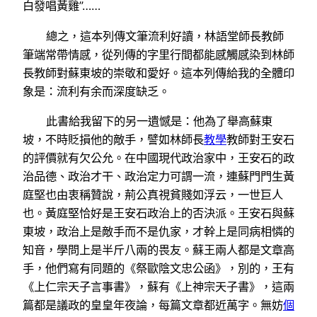
白發唱黃雞”……
總之，這本列傳文筆流利好讀，林語堂師長教師
筆端常帶情感，從列傳的字里行間都能感觸感染到林師
長教師對蘇東坡的崇敬和愛好。這本列傳給我的全體印
象是：流利有余而深度缺乏。
此書給我留下的另一遺憾是：他為了舉高蘇東
坡，不時貶損他的敵手，譬如林師長
教學
教師對王安石
的評價就有欠公允。在中國現代政治家中，王安石的政
治品德、政治才干、政治定力可謂一流，連蘇門門生黃
庭堅也由衷稱贊說，荊公真視貧賤如浮云，一世巨人
也。黃庭堅恰好是王安石政治上的否決派。王安石與蘇
東坡，政治上是敵手而不是仇家，才幹上是同病相憐的
知音，學問上是半斤八兩的畏友。蘇王兩人都是文章高
手，他們寫有同題的《祭歐陰文忠公函》，別的，王有
《上仁宗天子言事書》，蘇有《上神宗天子書》，這兩
篇都是議政的皇皇年夜論，每篇文章都近萬字。無妨
個