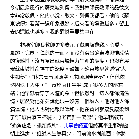
今朝最為風行的蘇東坡列傳。我對林師長教師的品德文
章非常敬佩，他的小說、散文、列傳我都看，他的《蘇
東坡傳》看第一遍印象很好，后來看的遍數越多，留上
去的遺憾也越多。我的遺憾重要集中在——
林語堂師長教師更多表示了蘇東坡悲觀、心愛、
風趣、寬厚、仁慈的一面，而沒有寫出蘇東坡思惟感情
的復雜性，沒有寫出蘇東坡精力生涯的廣度，也沒有展
現蘇東坡性命存在的深度。譬如，蘇東坡早就透悟“人
生如夢”，“休言萬事回頭空，未回頭時皆夢”，但他依
然固執于人生，“一蓑煙雨任生平”成了很多人的座右
銘；他早就看穿了人道的惡，但依然對一切人都佈滿溫
情，居然對他弟弟說他眼中沒有一個壞人，他對他人佈
滿溫情，他人也對他報以暖和，他在黃州就感觸感染到
了“江城白酒三杯釅，野老蒼顏一笑溫”；他早就鄙夷
“蝸角虛名，蠅頭微利”，
共享會議室
但終其平生都積極
朝上進步，“誰道人生無再少，門前流水尚能西，休將