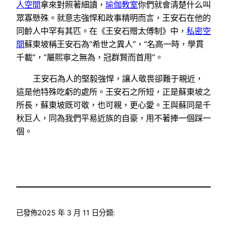
人空間
拿來對照著細讀，
瑜伽教室
你們就會清楚什么叫
眾寡懸殊。就意志強悍和政事精明而言，王安石在他的
同齡人中罕有其匹。在《王安石贈太傅制》中，
私密空
間
蘇東坡稱王安石為“希世之異人”，“名高一時，學貫
千載”，“屬熙寧之無為，冠群賢而首用”。
王安石為人的堅毅強悍，讓人敬畏卻難于親近，
這是他特殊吃虧的處所。王安石之所短，正是蘇東坡之
所長，蘇東坡既可敬，也可親，更心愛。王與蘇同是千
秋巨人，同為我們平易近族的自豪，用不著捧一個踩一
個。
已發佈
2025 年 3 月 11 日
分類: