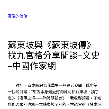
跳
至
雲端的信使
主
要
內
容
蘇東坡與《蘇東坡傳》
找九宮格分享閒談–文史
–中國作家網
往年，京東網站為我彙集一些讀者發問，此中第
一個題目是：“您說本身最愛好陶淵明和蘇東坡，讀了
您的《澄明之境——陶淵明新論》，我收穫頗豐，不知
您能否預計也寫一本蘇東坡？別的，林語堂的《蘇東坡