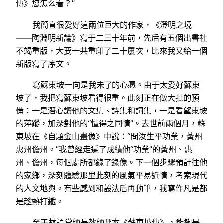
傳》您怎么看？”
我簡直很愛好這兩位巨大的作家，《澄明之境
——陶淵明新論》寫于二三十年前，先后有五個出書社
不竭重版，大要一共重印了二十屢次，比來我又給一個
新版寫了序文。
寫蘇東坡一向是我未了的心愿。由于太愛好蘇東
坡了，我把寫蘇東坡看得很重。此刻正在做大批的預
備：一是潛心讀他的文集、詩集和詞集，一是看望東坡
的萍蹤，加深對他的“懂得之同情”。去世前兩個月，蘇
東坡在《自題金山畫像》中說：“問汝生平功業，黃州
惠州儋州。”我曾經走遍了成績他“功業”的黃州、惠
州、儋州，每個處所都錄了錄像。下一個步驟預計往他
的家鄉，深刻體驗那里此刻的風氣平易近情，考索現代
的人文地輿。有些感到和設法后再動筆，我寫作凡是都
是趁熱打鐵。
至于林語堂師長教師那本《蘇東坡傳》，能夠是