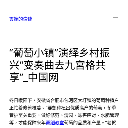
跳
至
雲端的信使
主
要
內
容
“葡萄小镇”演绎乡村振
兴“变奏曲去九宮格共
享”_中国网
冬日暖阳下，安徽省合肥市包河区大圩镇的葡萄种植户
正忙着修剪枝蔓。“要想种植出优质高产的葡萄，冬季
管护至关重要，做好修剪、清园、冻害应对、水肥管理
等，才能保障来年
舞蹈教室
葡萄的品质和产量。”老贺