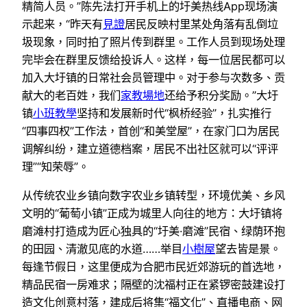
精简人员。”陈先法打开手机上的圩美热线App现场演
示起来，“昨天有
見證
居民反映村里某处角落有乱倒垃
圾现象，同时拍了照片传到群里。工作人员到现场处理
完毕会在群里反馈给投诉人。这样，每一位居民都可以
加入大圩镇的日常社会员管理中。对于参与次数多、贡
献大的老百姓，我们
家教場地
还给予积分奖励。”大圩
镇
小班教學
坚持和发展新时代“枫桥经验”，扎实推行
“四事四权”工作法，首创“和美堂屋”，在家门口为居民
调解纠纷，建立道德档案，居民不出社区就可以“评评
理”“知荣辱”。
从传统农业乡镇向数字农业乡镇转型，环境优美、乡风
文明的“葡萄小镇”正成为城里人向往的地方：大圩镇将
磨滩村打造成为匠心独具的“圩美·磨滩”民宿、绿荫环抱
的田园、清澈见底的水道……举目
小樹屋
望去皆是景。
每逢节假日，这里便成为合肥市民近郊游玩的首选地，
精品民宿一房难求；隔壁的沈福村正在紧锣密鼓建设打
造文化创意村落，建成后将集“福文化”、直播电商、网