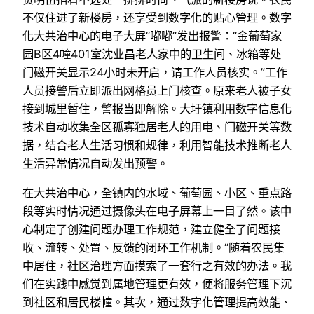
不仅住进了新楼房，还享受到数字化的贴心管理。数字
化大共治中心的电子大屏“嘟嘟”发出报警：“金葡萄家
园B区4幢401室沈业昌老人家中的卫生间、冰箱等处
门磁开关显示24小时未开启，请工作人员核实。”工作
人员接警后立即派出网格员上门核查。原来老人被子女
接到城里暂住，警报当即解除。大圩镇利用数字信息化
技术自动收集全区孤寡独居老人的用电、门磁开关等数
据，结合老人生活习惯和规律，利用智能技术推断老人
生活异常情况自动发出预警。
在大共治中心，全镇内的水域、葡萄园、小区、重点路
段等实时情况通过摄像头在电子屏幕上一目了然。该中
心制定了创建问题办理工作规范，建立健全了问题接
收、流转、处置、反馈的闭环工作机制。“随着农民集
中居住，社区治理方面摸索了一套行之有效的办法。我
们在实践中感觉到属地管理更有效，便将服务管理下沉
到社区和居民楼幢。其次，通过数字化管理提高效能、