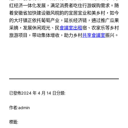
红经济一体化发展，满足消费者吃住行游娱购需求。随
着安徽省加快建设徽风皖韵的宜居宜业和美乡村，如今
的大圩镇正依托葡萄产业，延长经济链，通过推广瓜果
采摘，发展休闲观光、民
會議室出租
宿、农家乐等乡村
旅游项目，带动集体增收，助力乡村
共享會議室
振兴。
已發佈
2024 年 4 月 14 日
分類:
作者:
admin
標籤: