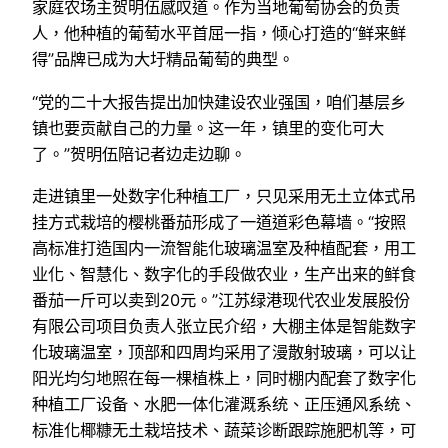
家庭农场主贺明伍感叹道。作为当地葡萄协会的负责
人，他种植的葡萄水平首屈一指，倾心打造的“鲜来鲜
得”品牌已成为大圩精品葡萄的典型。
“党的二十大报告提出加快建设农业强国，咱们基层乡
镇也要贡献自己的力量。这一年，镇里的变化可大
了。”贺明伍陪记者边走边聊。
走进镇里一处数字化种植工厂，只见采用无土立体式吊
挂方式栽培的樱桃番茄形成了一道道彩色幕墙。“按照
高标准打造国内一流智能化玻璃温室及种植配套，用工
业化、智慧化、数字化的手段做农业，生产出来的鲜食
番茄一斤可以卖到20元。”江苏绿港现代农业发展股份
有限公司项目负责人张立民介绍，大棚主体是智能数字
化玻璃温室，顶部和四周均采用了漫散射玻璃，可以让
阳光均匀地照在每一棵植株上，同时棚内配套了数字化
种植工厂设备、水肥一体化灌溉系统、正压通风系统、
标准化椰糠无土栽培技术、蔬菜诊断跟踪施肥机等，可