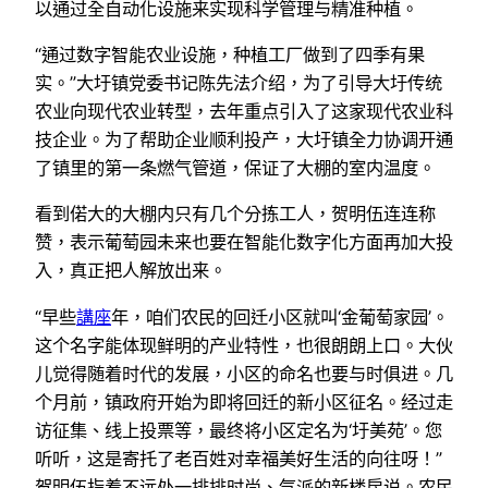
以通过全自动化设施来实现科学管理与精准种植。
“通过数字智能农业设施，种植工厂做到了四季有果
实。”大圩镇党委书记陈先法介绍，为了引导大圩传统
农业向现代农业转型，去年重点引入了这家现代农业科
技企业。为了帮助企业顺利投产，大圩镇全力协调开通
了镇里的第一条燃气管道，保证了大棚的室内温度。
看到偌大的大棚内只有几个分拣工人，贺明伍连连称
赞，表示葡萄园未来也要在智能化数字化方面再加大投
入，真正把人解放出来。
“早些
講座
年，咱们农民的回迁小区就叫‘金葡萄家园’。
这个名字能体现鲜明的产业特性，也很朗朗上口。大伙
儿觉得随着时代的发展，小区的命名也要与时俱进。几
个月前，镇政府开始为即将回迁的新小区征名。经过走
访征集、线上投票等，最终将小区定名为‘圩美苑’。您
听听，这是寄托了老百姓对幸福美好生活的向往呀！”
贺明伍指着不远处一排排时尚、气派的新楼房说。农民