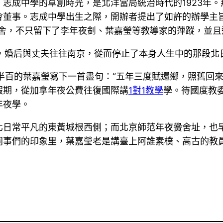
志成中學的草創時光，是北洋當局統治時代的1923年
會董事。志成中學出生之際，開辦者提出了如許的辦學主
黌舍，不只留下了李年夜釗、葉嘉瑩等教導家的萍蹤，並
成婚，婚后與丈夫往往南京，從而停止了本身人生中的那段北
過半百的葉嘉瑩寫下一首盡句：“五年三度賦還鄉，照舊回
假期，從加拿年夜公費往復國際講
1對1教學
學。待國度教
年夜學。
北日常平凡的東黃城根西側；而北京師范年夜黌舍址，也
同事們的印象里，葉嘉瑩老是講臺上阿誰素樸、高古的教