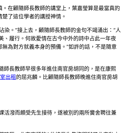
鎮。在顧隨師長教師的講堂上，葉嘉瑩算是最當真的
清楚了這位學者的講授神情。
沾染。”接上去，顧隨師長教師的金句不竭涌出：“人
美、履行。何故愛情在古今中外的詩中占此一年夜
都無為對方就義本身的預備。”如許的話，不是隨意
顧隨師長教師早很多年進住南官房胡同的，是在康熙
室出租
的屈兆麟。比顧隨師長教師晚進住南官房胡
授課活潑而頗受先生接待，遂被別的兩所黌舍聘往兼