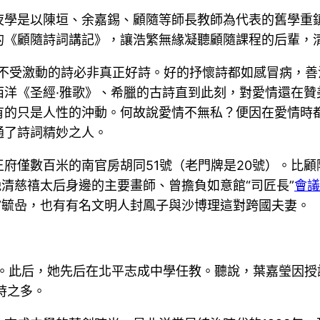
夜學是以陳垣、余嘉錫、顧隨等師長教師為代表的舊學重
的《顧隨詩詞講記》，讓浩繁無緣凝聽顧隨課程的后輩，
不受激動的詩必非真正好詩。好的抒懷詩都如感冒病，善
西洋《圣經·雅歌》、希臘的古詩直到此刻，對愛情還在贊
有的只是人性的沖動。何故說愛情不無私？便因在愛情時
通了詩詞精妙之人。
府僅數百米的南官房胡同51號（老門牌是20號）。比
晚清慈禧太后身邊的主要畫師、曾擔負如意館“司匠長”
會議
”毓喦，也有有名文明人封鳳子與沙博理這對跨國夫妻。
業。此后，她先后在北平志成中學任教。聽說，葉嘉瑩因
時之多。