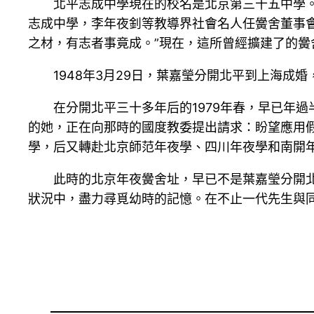
北平志成中學現在的校名是北京第三十五中學。
志成中學，李年夜釗等教導界社會名人任黌舍董事
之材，有志者事竟成。”現在，這所曾經擴建了的
1948年3月29日，葉嘉瑩分開北平到上海
在分開北平三十多年后的1979年春，早已年
的她，正在向那時的國度教委提出請求：盼望應用
學，后又轉赴北京師范年夜學、四川年夜學和南開
此時的北京年夜黌舍址，早已不是葉嘉瑩分開
狀況中，盡力尋覓幼時的記憶。在不止一代先生與