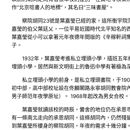
作“北京唸書人的地標”，其名曰“三味書屋”。
察院胡同23號是葉嘉瑩已經的家。這所衡宇院
嘉瑩的伯父葉廷乂，一位平易近國時代北平知名的
葉嘉瑩從小可以拿著元年夜德年間版的《辛稼軒詞
子。
1932年，葉嘉瑩考進私立埋頭小學，插班五
埋頭小學，居然與新文明街上的魯迅中學有著極為
私立埋頭小學的前身，是私立埋頭書院，于190
初中部，高中部校址設在佟麟閣路永寧胡同教會院內
男子師范年夜學原址）。 1968年起改為男女合校。
葉嘉瑩就讀該校的時辰，黌舍的地位仍在承恩寺
有一條南北走向的承恩胡同。這條胡同內，仍然殘
到葉嘉瑩所棲身的察院胡同，年夜約需求十幾分鐘