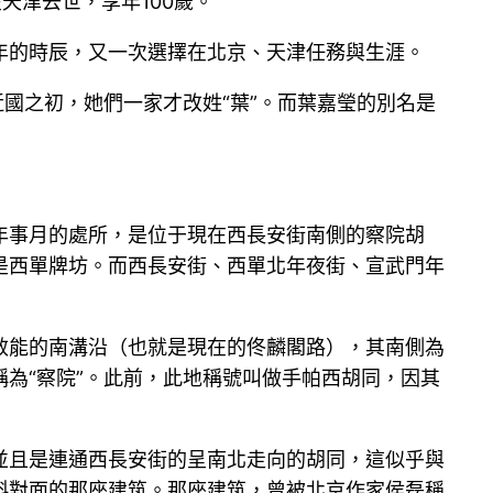
天津去世，享年100歲。
年的時辰，又一次選擇在北京、天津任務與生涯。
國之初，她們一家才改姓“葉”。而葉嘉瑩的別名是
年事月的處所，是位于現在西長安街南側的察院胡
是西單牌坊。而西長安街、西單北年夜街、宣武門年
效能的南溝沿（也就是現在的佟麟閣路），其南側為
為“察院”。此前，此地稱號叫做手帕西胡同，因其
並且是連通西長安街的呈南北走向的胡同，這似乎與
斜對面的那座建筑。那座建筑，曾被北京作家侯磊稱