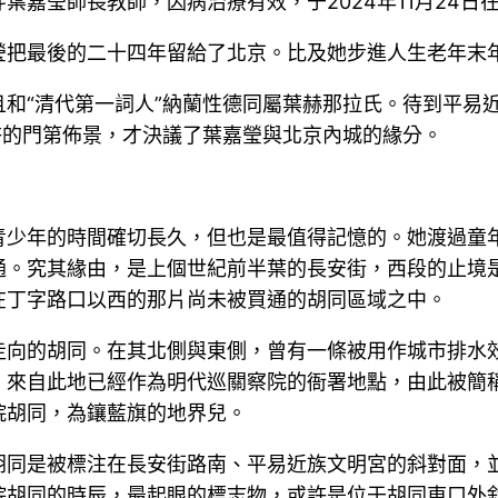
嘉瑩師長教師，因病治療有效，于2024年11月24日在
瑩把最後的二十四年留給了北京。比及她步進人生老年末
和“清代第一詞人”納蘭性德同屬葉赫那拉氏。待到平易近
許的門第佈景，才決議了葉嘉瑩與北京內城的緣分。
青少年的時間確切長久，但也是最值得記憶的。她渡過童
通。究其緣由，是上個世紀前半葉的長安街，西段的止境
在丁字路口以西的那片尚未被買通的胡同區域之中。
走向的胡同。在其北側與東側，曾有一條被用作城市排水
來自此地已經作為明代巡關察院的衙署地點，由此被簡稱
院胡同，為鑲藍旗的地界兒。
胡同是被標注在長安街路南、平易近族文明宮的斜對面，
院胡同的時辰，最起眼的標志物，或許是位于胡同東口外