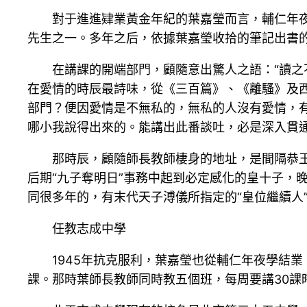
對于進進肄業黃金年紀的葉嘉瑩而言，輔仁年
先生之一。多年之后，依據葉嘉瑩收拾的筆記出書
在講課的開端部門，顧隨意出驚人之語：“讀之
在愛情的時辰最詩味，從《三百篇》、《離騷》及
部門？便因愛情是不無私的，無私的人沒有愛情，
哪小我說得出來的。能講出此番談吐，必是深入貫
那時辰，顧隨師長教師棲身的地址，是間隔恭王
后期“九子奪明日”事務中起到必定感化的皇十子，
同很多年的，有末代天子溥儀所指定的“皇位繼續人
任教志成中學
1945年抗克服利，葉嘉瑩也從輔仁年夜學結
課。那時葉師長教師同時教五個班，每周要講30課