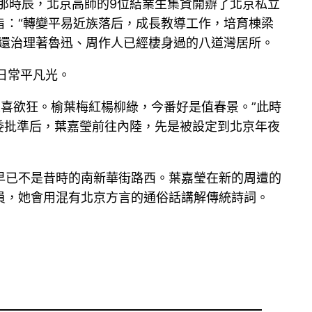
。那時辰，北京高師的9位結業生集資開辦了北京私立
旨：“轉變平易近族落后，成長教導工作，培育棟梁
且還治理著魯迅、周作人已經棲身過的八道灣居所。
日常平凡光。
來喜欲狂。榆葉梅紅楊柳綠，今番好是值春景。”此時
委批準后，葉嘉瑩前往內陸，先是被設定到北京年夜
早已不是昔時的南新華街路西。葉嘉瑩在新的周遭的
員，她會用混有北京方言的通俗話講解傳統詩詞。