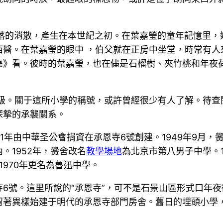
落的消散，產生在本世紀之初。在葉嘉瑩的童年記憶里，她
西醫。在葉嘉瑩的眼中 ，伯父就在正房中坐堂，時常有人
集》看。彼時的葉嘉瑩，也在儘是石榴樹、夾竹桃和年夜
年級。關于這所小學的稱號，或許曾經很少有人了解。待
深摯的承襲關系。
1年由中華圣公會捐資在承恩寺6號創建。1949年9月
。1952年，黌舍改名
教學場地
為北京市第八男子中學。1
1970年更名為魯迅中學。
6號。這里所說的“承恩寺”，可不是石景山區形式口年
留著異樣始建于明代的承恩寺部門房舍。舊日的埋頭小學
。