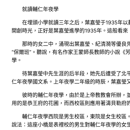
就讀輔仁年夜學
在埋頭小學就讀三年之后，葉嘉瑩于1935年
開創時光，正好是葉嘉瑩進學的1935年。這般看
那時的女二中，涌現出葉嘉瑩、紀清漪等優良
“保爾班”。聽說，有名作家王蒙師長教師的小說《
學。
待葉嘉瑩中先生涯的后半段，她先后遭受了北平
仁年夜學國文系。上年夜學二年級的時辰，葉嘉瑩又
彼時的輔仁年夜學，由於是上帝教教會所辦，並
用的是恭王府的花圃，而西校區則應用著濤貝勒府
輔仁年夜學西院是男生校區，東院是女生校區
說法：這座小橋是表裡校的男生對輔仁年夜學的女