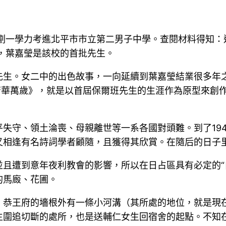
以劃一學力考進北平市市立第二男子中學。查閱材料得知
來，葉嘉瑩是該校的首批先生。
先生。女二中的出色故事，一向延續到葉嘉瑩結業很多年之
芳華萬歲》，就是以首屆保爾班先生的生涯作為原型來創作
失守、領土淪喪、母親離世等一系各國對頭難。到了19
相逢有名詩詞學者顧隨，且獲得其欣賞。在隨后的日子里
且遭到意年夜利教會的影響，所以在日占區具有必定的“
的馬廄、花圃。
。恭王府的墻根外有一條小河溝（其所處的地位，就是現
生圍追切斷的處所，也是送輔仁女生回宿舍的起點。不知