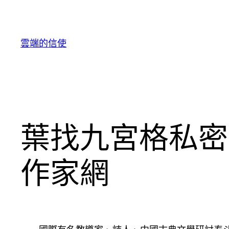
跳
至
主
雲端的信使
要
內
容
葉找九宮格私密
作家網