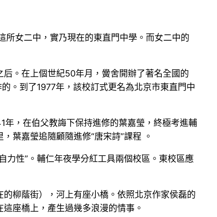
：這所女二中，實乃現在的東直門中學。而女二中的
后。在上個世紀50年月，黌舍開辦了著名全國的
的。到了1977年，該校訂式更名為北京市東直門中
41年，在伯父教誨下保持進修的葉嘉瑩，終極考進輔
，葉嘉瑩追隨顧隨進修“唐宋詩”課程 。
自力性”。輔仁年夜學分紅工具兩個校區。東校區應
在的柳蔭街），河上有座小橋。依照北京作家侯磊的
在這座橋上，產生過幾多浪漫的情事。