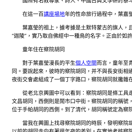
國際有名教導家、詩人、中國古典文學研討泰斗葉
在這一百
講座場地
年的性命旅行過程中，葉嘉
葉嘉瑩的祖上，據考據是土默特蒙古的旗人，且
“迦陵”，實乃取自佛經中一種鳥的名字。正由於如
童年住在察院胡同
對于葉嘉瑩漫長的平生
個人空間
而言，童年至
同。要說起來，彼時的察院胡同，并不與長安街相
夜街交會處組成了一個丁字路口，察院胡同就攙雜
從老北京輿圖中可以看到：察院胡同是條工具
文昌胡同，西側則是鬧市口中街。察院胡同的稱號，
位于手帕胡同的西側。到了清代，胡同稱號定為察
當我在輿圖上找尋察院胡同的時辰，發明察院
以前的胡同走向有著很年夜的差別。在實地考核察