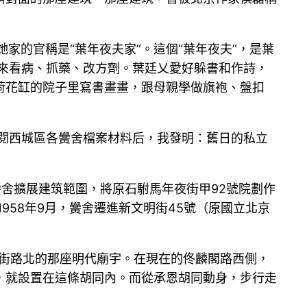
家的官稱是“葉年夜夫家”。這個“葉年夜夫”，是葉
來看病、抓藥、改方劑。葉廷乂愛好躲書和作詩，
荷花缸的院子里寫書畫畫，跟母親學做旗袍、盤扣
查閱西城區各黌舍檔案材料后，我發明：舊日的私立
，黌舍擴展建筑範圍，將原石駙馬年夜街甲92號院劃作
958年9月，黌舍遷進新文明街45號（原國立北京
夜街路北的那座明代廟宇。在現在的佟麟閣路西側，
，就設置在這條胡同內。而從承恩胡同動身，步行走