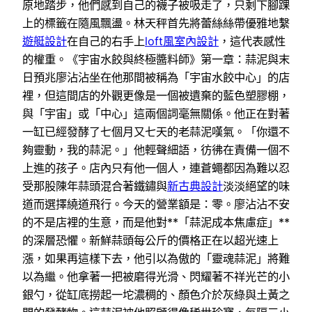
原地踏步，他們感到自己的襪子被吸走了，只剩下腳踝
上的標籤在隨風飄盪。林天秤首先將蕾絲絲帶優雅地繫
遊艇設計
在自己的右手上
loft風室內設計
，這代表感性
的權重。《宇宙水餃與終極醬料師》第一章：蒜泥與末
日預兆廖沾沾坐在他那間被稱為「宇宙水餃中心」的店
裡，但這間店的外觀更像是一個被遺棄的藍色塑膠棚，
與「宇宙」或「中心」這兩個詞毫無關係。他正在對著
一缸已經發酵了七個月又七天的老蒜泥嘆氣。「你還不
夠靈動，我的蒜泥。」他輕聲細語，彷彿在責備一個不
上進的孩子。店內只有他一個人，連蒼蠅都因為難以忍
受那股陳年蒜頭混合著鐵鏽與
新古典設計
淡淡絕望的味
道而選擇繞道飛行。今天的營業額是：零。廖沾沾不安
的不是店裡的生意，而是他對**「蒜泥成本焦慮症」**
的深層恐懼。新鮮蒜頭每公斤的價格正在以超光速上
漲，如果再這樣下去，他引以為傲的「靈魂蒜泥」將難
以為繼。他拿著一把被磨得光滑、閃耀著不祥光芒的小
銀勺，從缸底撈起一坨濃稠的、顏色介於灰綠與土黃之