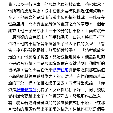
費，以及平行泊車。他那輛老舊的掀背車，彷彿繼承了
他所有的駕駛焦慮，從未在他需要時提供過任何幫助。
今天，他面臨的是城市傳說中最恐怖的挑戰，一條夾在
理髮店與一間專賣金屬雕像的畫廊之間的窄巷。一個看
起來比他車子尺寸小上三十公分的停車格，上面還灑著
一層可疑的白色粉末。何手殘深吸一口氣。將車子打了
倒檔。他的車載語音系統發出了令人不快的女聲：「警
告，後方障礙物距離：無限趨近於零。」「請考慮放棄
治療。」他忽略了警告，開始緩慢地倒車。他最討厭的
不是語音系統，而是那兩塊永遠在關鍵時刻自動收折的
後視鏡。當他需要它們來
健康住宅
判斷車體與那座價值
不菲的銅製獨角獸雕像之間的距離時，它們卻像兩片羞
澀的耳朵一樣，優雅地縮了回去。同時發出低語：「你
還是
綠裝修設計
別看了，反正你也停不好。」何手殘感
覺心臟快要跳出來了。他轉頭看去，發現那座高聳入
雲、覆蓋著鏽跡斑斑鐵網的多層機械式停車塔，正在那
片窄巷的盡頭散發出不正常的綠光。這棟停車塔是個異