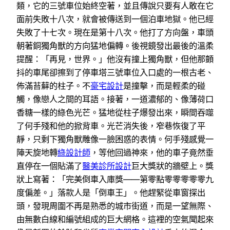
類，它的三號車位始終空著，並且傳說只要有人敢在它
面前失敗十八次，就會被傳送到一個泊車地獄。他已經
失敗了十七次。現在是第十八次。他打了方向盤，車頭
朝著銅獨角獸的方向猛地偏轉。後視鏡發出最後的溫柔
提醒：「再見，世界。」他沒有撞上獨角獸，但他那顫
抖的車尾卻擦到了停車塔三號車位入口處的一根古老、
佈滿苔蘚的柱子。不
豪宅設計
是撞擊，而是輕柔的碰
觸，像戀人之間的耳語。接著，一道濃郁的、像薄荷口
香糖一樣的綠色光芒。猛地從柱子爆發出來，瞬間吞噬
了何手殘和他的掀背車。光芒消失後，窄巷恢復了平
靜，只剩下獨角獸雕像一臉困惑的表情。何手殘感覺一
陣天旋地轉
綠設計師
，等他回過神來，他的車子竟然垂
直停在一個貼滿了
醫美診所設計
巨大獎狀的牆壁上。獎
狀上寫著：「完美倒車入庫獎——第零點零零零零零九
度偏差。」落款人是「倒車王」。他趕緊從車窗探出
頭，發現周圍不再是熟悉的城市街道，而是一望無際、
由無數白線和編號組成的巨大網格。這裡的空氣聞起來