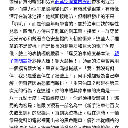
像是新買的輪胎和劣質
商業空間室內設計
香水的混合
物，而重力似乎是隨機變化的，有時感覺很重，有時像
漂浮在游泳池裡。他試圖按喇叭，但喇叭發出的不是
「叭叭」，而是他童年時學會的、關於泊車口訣的魔性
兒歌。四面八方傳來了刺耳的剎車聲，接著，一群穿著
反光背心和戴著白色安全帽的人朝他衝來。這些人手裡
拿的不是警棍，而是長長的測量尺和巨大的電子角度
儀，臉上的表情極度嚴肅。「違反泊車維度基本法！
親
子空間設計
斜停入庫！罪大惡極！」領頭的泊車警察用
一個擴音器大喊，聲音充滿機械感。「我、我沒有斜
停！我只是垂直停在了牆壁上！」何手殘趕緊為自己辯
解，但聲音因為恐懼而顫抖。「垂直泊車？那是在第三
次元的行為，在這裡，你的車體與停車線的夾角是——
八十九點七度！按照維度法則，你必須接受懲罰！」懲
罰的內容是：無限次觀看一部名為**《新手泊車七百次
失敗集錦》的紀錄片，直到哭泣為止。就在這時，一輛
像是從科幻電影裡開出來的黑色跑車，優雅地從網格的
邊緣漂移而過。跑車的輪胎發出令人陶醉的摩擦聲，它