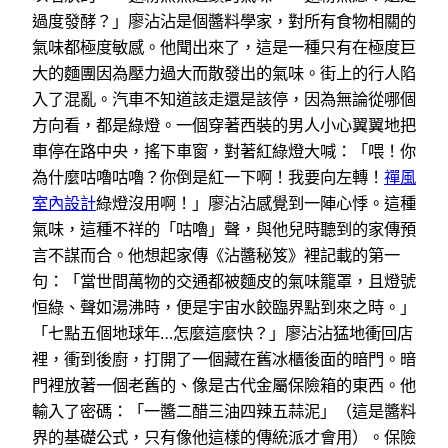
過度發酵？」廖沾沾是個醬料學家，對所有食物相關的
氣味都極度敏感。他聞出來了，這是一種只有在極度巨
大的麵團因為壓力過大而散發出的氣味。街上的行人陷
入了混亂。汽車不知道該走還是該停，因為無論從哪個
方向看，都是綠燈。一個穿著西裝的男人小心翼翼地把
車停在路中央，搖下車窗，對著紅綠燈大喊：「喂！你
為什麼咕嚕咕嚕？你倒是紅一下啊！我要向左轉！
禪風
室內設計
綠燈沒用啊！」廖沾沾感覺到一陣心悸。這種
氣味，這種不祥的「咕嚕」聲，與他兒時聽到的家傳預
言不謀而合。他想起家傳《沾醬秘笈》裡記載的第一
句：「當世間萬物的交通都被麵皮的氣味籠罩，且燈號
恒綠、聲如湯沸時，便是宇宙水餃臨界點到來之時。」
「七點五個地球年…怎麼這麼快？」廖沾沾猛地衝回店
裡，衝到後廚，打開了一個藏在舊冰櫃後面的暗門。暗
門裡放著一個老舊的、像是古代金屬保險箱的東西。他
輸入了密碼：「一醬二醋三油四辣五蒜泥」（這是醬料
界的基礎公式，只有像他這樣的傳統派才會用）。保險