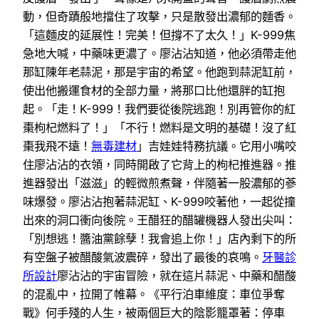
動，但奇蹟般地擋住了攻擊，只是散發出濃郁的麵香。
「這麵皮的延展性！完美！但撐不了太久！」K-999焦
急地大喊，中藥味更濃了。廖沾沾知道，他必須帶走他
那缸陳年老蒜泥，那是宇宙的希望。他跑到蒜泥缸前，
使出他搬運食材的全部力量，將那口比他還胖的缸抱
起。「走！K-999！我們要從後院逃跑！別再管你的紅
棗枸杞燃料了！」「不行！燃料是文明的基礎！沒了紅
棗我飛不遠！
無毒建材
」吉娃娃特務抗議。它用小嘴咬
住廖沾沾的衣領，同時開啟了它背上的枸杞推進器。推
進器發出「滋滋」的輕微煎煮聲，伴隨著一股濃郁的蔘
味爆發。廖沾沾抱著蒜泥缸、K-999咬著他，一起從撞
出來的洞口衝向後院。王醋狂的醋罐機器人發出尖叫：
「別想逃！醬油黨餘孽！我會追上你！」店內剩下的所
有空盤子被醋酸氣波震碎，發出了最後的哀鳴。
牙醫診
所設計
廖沾沾的宇宙冒險，就在這片蒜泥、中藥和醋酸
的混亂中，拉開了帷幕。《平行泊車維度：車位爭奪
戰》何手殘的人生，被兩個巨大的陰影籠罩著：停車