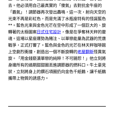
去。他必須用自己最真實的「傻氣」去對抗金牛座的
「霸氣」！調節器再次發出轟鳴，這一次，射向天空的
光束不再是彩虹色，而是充滿了水瓶座特有的怪誕藍色
**。藍色光束與金色光芒在空中形成了一個巨大的、旋
轉著的太極圖案
日式住宅設計
，像是在爭奪林天秤的靈
魂。這場以星座運勢為賭注、以單戀能量為武器的荒唐
戰爭，正式打響了。藍色與金色的光芒在林天秤咖啡館
上空劇烈衝撞，創造出一個不斷旋轉的
老屋翻新
怪異氣
旋。「用金錢褻瀆單戀的純粹！不可饒恕！」他立刻將
身邊所有的過期甜甜圈丟進調節器的燃料口。牛土豪見
狀，立刻將身上的鑽石項圈扔向金色千紙鶴，讓千紙鶴
攜帶上物質的誘惑力。