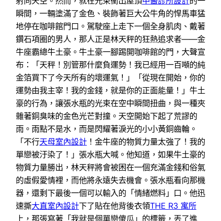
射向天空。然而，就在光束衝出屋頂
中醫診所設計
的一
瞬間，一輛塗滿了金色、裝飾著巨大公牛角的悍馬車猛
地停在咖啡館門口。駕駛座上走下一個全身肌肉、戴著
鑽石項圈的男人，那人正是林天秤的狂熱追求者——金
牛座霸總牛土豪。牛土豪一腳踢開咖啡館的門，大聲宣
布：「天秤！別管那什麼負運勢！我已經用一百噸的純
金箔買下了今天所有的壞運氣！」「從現在開始，你的
運勢由我主宰！我的金錢，就是你的正面能量！」牛土
豪的行為，讓張水瓶的光束在空中瞬間扭曲，與一種夾
雜著銅臭味的金色光芒對撞。天空開始下起了荒謬的
雨。雨點不是水，而是閃耀著淚光的小小黃銅齒輪。
「不行
天母室內設計
！金牛座的物質力量太強了！我的
單戀被汙染了！」張水瓶大喊。他知道，如果牛土豪的
物質力量勝出，林天秤將會被困在一個充滿金錢和俗氣
的虛假愛情裡，而他將永遠失去機會。張水瓶看向那機
器，還剩下最後一個可以輸入的「情緒燃料」口。他迅
速撕
大直室內設計
下了貼在他背後衣領
THE R3 寓所
上，那張寫著「我就是個單戀傻瓜」的標籤，丟了進