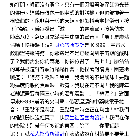
箱打開，裡面沒有黃金，只有一個閃爍著詭異紅色光芒
的儀器。這儀器很像一個老式的對講機，但頂部插著一
根彎曲的、像韭菜一樣的天線。他顫抖著拿起儀器，按
下通話鈕。儀器發出「滋——」的電流聲，接著傳來一
陣高八度、急促且充滿養生焦慮的聲音。「喂！是廖沾
沾嗎！快接聽！這裡
身心診所設計
是 K-999！宇宙水
餃聯盟特級特務！你那邊是不是已經聞到宇宙級的酸味
了？我們需要你的蒜泥！你被徵召了！馬上！」廖沾沾
的耳朵被這聲音震得嗡嗡作響，他捏著對講機，困惑地
喊道：「特務？酸味？等等！我聞到的不是酸味！是麵
粉過度膨脹的焦慮味！還有，我現在走不開！我的陳年
老蒜泥需要每隔三小時的溫和震動！」「蒜泥？」對面
傳來K-999崩潰的尖叫聲，帶著濃濃的中藥味電子雜
音：「重點不是蒜泥！重點是**時空正在彎曲！**我們
的推進器快沒紅棗了！快
民生社區室內設計
！我們在你
的後院！別帶任何多餘的東西！除了——你那缸蒜
泥！」就
私人招待所設計
在廖沾沾還在糾結要不要帶上