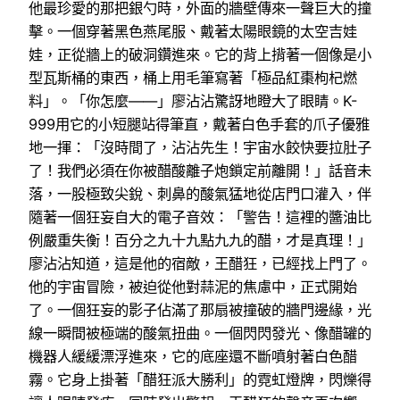
他最珍愛的那把銀勺時，外面的牆壁傳來一聲巨大的撞
擊。一個穿著黑色燕尾服、戴著太陽眼鏡的太空吉娃
娃，正從牆上的破洞鑽進來。它的背上揹著一個像是小
型瓦斯桶的東西，桶上用毛筆寫著「極品紅棗枸杞燃
料」。「你怎麼——」廖沾沾驚訝地瞪大了眼睛。K-
999用它的小短腿站得筆直，戴著白色手套的爪子優雅
地一揮：「沒時間了，沾沾先生！宇宙水餃快要拉肚子
了！我們必須在你被醋酸離子炮鎖定前離開！」話音未
落，一股極致尖銳、刺鼻的酸氣猛地從店門口灌入，伴
隨著一個狂妄自大的電子音效：「警告！這裡的醬油比
例嚴重失衡！百分之九十九點九九的醋，才是真理！」
廖沾沾知道，這是他的宿敵，王醋狂，已經找上門了。
他的宇宙冒險，被迫從他對蒜泥的焦慮中，正式開始
了。一個狂妄的影子佔滿了那扇被撞破的牆門邊緣，光
線一瞬間被極端的酸氣扭曲。一個閃閃發光、像醋罐的
機器人緩緩漂浮進來，它的底座還不斷噴射著白色醋
霧。它身上掛著「醋狂派大勝利」的霓虹燈牌，閃爍得