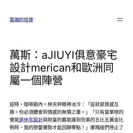
跳
至
雲端的信使
主
要
內
容
萬斯：aJIUYI俱意豪宅
設計merican和歐洲同
屬一個陣營
這時，咖啡館內。林天秤眼神冰冷：「這就是質感互
換。你必須體會到情感的無價之重。」「只有當單戀的
傻氣
退休宅設計
與財富的霸氣達到完美的五比五黃金比
例時，我的戀愛運勢才能回歸零點！」摩羯座們停止了