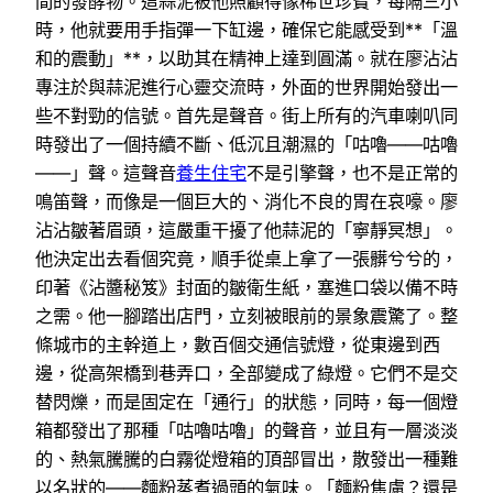
間的發酵物。這蒜泥被他照顧得像稀世珍寶，每隔三小
時，他就要用手指彈一下缸邊，確保它能感受到**「溫
和的震動」**，以助其在精神上達到圓滿。就在廖沾沾
專注於與蒜泥進行心靈交流時，外面的世界開始發出一
些不對勁的信號。首先是聲音。街上所有的汽車喇叭同
時發出了一個持續不斷、低沉且潮濕的「咕嚕——咕嚕
——」聲。這聲音
養生住宅
不是引擎聲，也不是正常的
鳴笛聲，而像是一個巨大的、消化不良的胃在哀嚎。廖
沾沾皺著眉頭，這嚴重干擾了他蒜泥的「寧靜冥想」。
他決定出去看個究竟，順手從桌上拿了一張髒兮兮的，
印著《沾醬秘笈》封面的皺衛生紙，塞進口袋以備不時
之需。他一腳踏出店門，立刻被眼前的景象震驚了。整
條城市的主幹道上，數百個交通信號燈，從東邊到西
邊，從高架橋到巷弄口，全部變成了綠燈。它們不是交
替閃爍，而是固定在「通行」的狀態，同時，每一個燈
箱都發出了那種「咕嚕咕嚕」的聲音，並且有一層淡淡
的、熱氣騰騰的白霧從燈箱的頂部冒出，散發出一種難
以名狀的——麵粉蒸煮過頭的氣味。「麵粉焦慮？還是