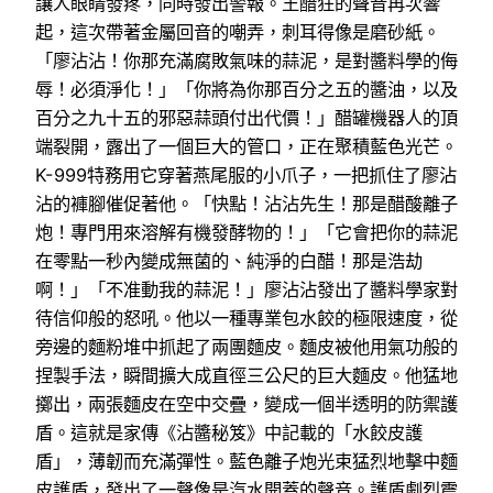
讓人眼睛發疼，同時發出警報。王醋狂的聲音再次響
起，這次帶著金屬回音的嘲弄，刺耳得像是磨砂紙。
「廖沾沾！你那充滿腐敗氣味的蒜泥，是對醬料學的侮
辱！必須淨化！」「你將為你那百分之五的醬油，以及
百分之九十五的邪惡蒜頭付出代價！」醋罐機器人的頂
端裂開，露出了一個巨大的管口，正在聚積藍色光芒。
K-999特務用它穿著燕尾服的小爪子，一把抓住了廖沾
沾的褲腳催促著他。「快點！沾沾先生！那是醋酸離子
炮！專門用來溶解有機發酵物的！」「它會把你的蒜泥
在零點一秒內變成無菌的、純淨的白醋！那是浩劫
啊！」「不准動我的蒜泥！」廖沾沾發出了醬料學家對
待信仰般的怒吼。他以一種專業包水餃的極限速度，從
旁邊的麵粉堆中抓起了兩團麵皮。麵皮被他用氣功般的
捏製手法，瞬間擴大成直徑三公尺的巨大麵皮。他猛地
擲出，兩張麵皮在空中交疊，變成一個半透明的防禦護
盾。這就是家傳《沾醬秘笈》中記載的「水餃皮護
盾」，薄韌而充滿彈性。藍色離子炮光束猛烈地擊中麵
皮護盾，發出了一聲像是汽水開蓋的聲音。護盾劇烈震