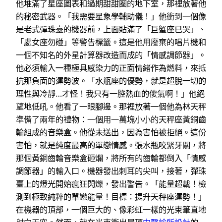
他堆滿了星座圖表和過期甜甜圈的地下室，那裡放著他
的秘密武器。「我需要星象學輔助儀！」他衝到一個像
是老式彈珠臺的機器前，上面貼滿了「巨蟹座已哭」、
「處女座勿碰」等警告標籤。這是他用廢棄的唱片機和
一個不知名的外星計算器改造而成的「情感調節器」。
他必須輸入一種極具感染力的正面情緒作為燃料，來抵
抗那負面的運勢波。「水瓶座的優勢，就是超脫一切的
理性與冷靜…才怪！我只有一腔熱血的傻氣啊！」他絕
望地低吼。他看了一眼腳邊。那裡放著一個他為林天秤
準備了兩年的禮物：一個用一萬塊小小的天秤座黃銅齒
輪組成的音樂盒。他從未送出，因為害怕被拒絕。這份
害怕，就是純度最高的單戀情感。張水瓶咬緊牙關，將
那個黃銅齒輪音樂盒砸爛，將所有的齒輪都倒入「情感
調節器」的輸入口。機器發出刺耳的尖叫，接著，彈珠
臺上的燈光開始瘋狂閃爍，發出警告。「能量超載！檢
測到極致純粹的單戀能量！目標：提升天秤座運勢！」
在機器的頂部，一個巨大的、像彩虹一樣的光束筆直地