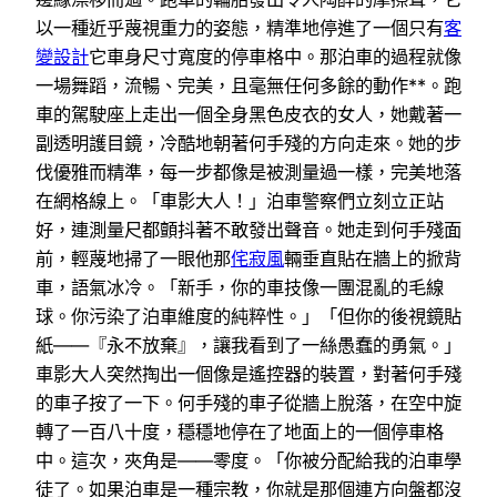
以一種近乎蔑視重力的姿態，精準地停進了一個只有
客
變設計
它車身尺寸寬度的停車格中。那泊車的過程就像
一場舞蹈，流暢、完美，且毫無任何多餘的動作**。跑
車的駕駛座上走出一個全身黑色皮衣的女人，她戴著一
副透明護目鏡，冷酷地朝著何手殘的方向走來。她的步
伐優雅而精準，每一步都像是被測量過一樣，完美地落
在網格線上。「車影大人！」泊車警察們立刻立正站
好，連測量尺都顫抖著不敢發出聲音。她走到何手殘面
前，輕蔑地掃了一眼他那
侘寂風
輛垂直貼在牆上的掀背
車，語氣冰冷。「新手，你的車技像一團混亂的毛線
球。你污染了泊車維度的純粹性。」「但你的後視鏡貼
紙——『永不放棄』，讓我看到了一絲愚蠢的勇氣。」
車影大人突然掏出一個像是遙控器的裝置，對著何手殘
的車子按了一下。何手殘的車子從牆上脫落，在空中旋
轉了一百八十度，穩穩地停在了地面上的一個停車格
中。這次，夾角是——零度。「你被分配給我的泊車學
徒了。如果泊車是一種宗教，你就是那個連方向盤都沒