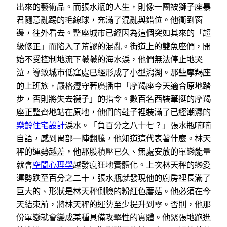
出來的藝術品。而張水瓶的人生，則像一團被獅子座暴
君隨意亂踢的毛線球，充滿了混亂與錯位。他衝到窗
邊，往外看去。整座城市已經因為這個突如其來的「超
級修正」而陷入了荒謬的混亂。街道上的雙魚座們，開
始不受控制地流下鹹鹹的海水淚，他們無法停止地哭
泣，導致城市低窪處已經形成了小型潟湖。那些摩羯座
的上班族，嚴格遵守著廣播中「摩羯座今天適合原地踏
步，否則將失去襪子」的指令。數百名西裝筆挺的摩羯
座正整齊地站在原地，他們的鞋子裡裝滿了已經潮濕的
樂齡住宅設計
淚水。「負百分之八十七？」張水瓶喃喃
自語，感到胃部一陣翻騰，他知道這代表著什麼。林天
秤的運勢越差，他那股積壓已久、無處安放的單戀能量
就會
空間心理學
越發瘋狂地實體化。上次林天秤的戀愛
運勢跌至百分之二十，張水瓶就發現他的廚房裡長滿了
巨大的、形狀是林天秤側臉的粉紅色蘑菇。他必須在今
天結束前，將林天秤的運勢至少提升到零。否則，他那
份單戀就會變成某種具備攻擊性的實體。他緊張地跑進