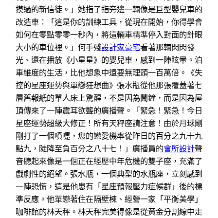
摸過的新信徒。」她指了指旁邊一輛像是巨型嬰兒車的
改造車：「這是你的訓練工具，從現在開始，你得學會
如何在零點零零一秒內，將這輛車精準停入對面的針眼
大小的車位裡。」何手殘
設計家豪宅
看著那輛閃閃發
光、還在播放《小星星》的嬰兒車，感到一陣眩暈。泊
車維度的生活，比他想象中還要無理頭一百萬倍。《失
控的星座運勢與單戀狂想曲》張水瓶從他那張覆蓋著七
層舊報紙的單人床上驚醒，不是因為鬧鐘，而是因為屋
頂傳來了一陣震耳欲聾的廣播聲。「緊急！緊急！今日
星座運勢超級大修正！所有天秤座請注意！由於月球剛
剛打了一個噴嚏，您的戀愛機率從昨日的百分之九十九
點九，陡降至負百分之八十七！」廣播員的
會所設計
聲
音聽起來像是一個正在經歷中年危機的雙子座，充滿了
戲劇性的絕望。張水瓶，一個典型的水瓶座，立刻感到
一陣恐慌，這是他患有「星座預報壓力症候群」後的標
準反應。他單戀著住在隔壁棟、經營一家「平衡美學」
咖啡館的林天秤。林天秤完美得像是從黃金分割線中走