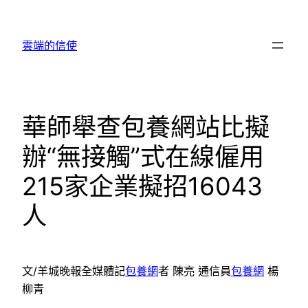
跳
至
雲端的信使
主
要
內
容
華師舉查包養網站比擬
辦“無接觸”式在線僱用
215家企業擬招16043
人
文/羊城晚報全媒體記
包養網
者 陳亮 通信員
包養網
楊
柳青