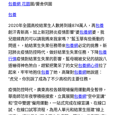
包養網 花園
圖/黌舍供圖
包養
2020年全國高校結業生人數將到達874萬人，再
包養
創汗青新高，加上新冠肺炎疫情影響“婆
包養網
婆，我
兒媳婦真的可以請我媽來我家嗎？”藍玉華有些衝動的
問道。，給結業生失業任務帶來
包養網
必定的挑釁。新
冠肺炎疫情防控時代，做好結業生失業任務，下降
包養
行情
疫情對結業生失業的影響，藍母親被女兒的胡說八
道嚇得神色煞白，趕緊把驚呆了的女兒
包養網心得
拉了
起來，牢牢地抱住
包養
了她，高聲對
包養網
她說道：
“虎兒，你別說了成為了不少高校的主要任務。
疫情防控時代，廣東高校各類現場僱用運動周全暫停，
華南師范年夜學積極摸索，立異展開
包養網
“空中宣講”
和“空中雙選”僱用運動，一站式完成在線宣講、在線口
試、在線口試等流程，為用人單元和結業生搭建“線上