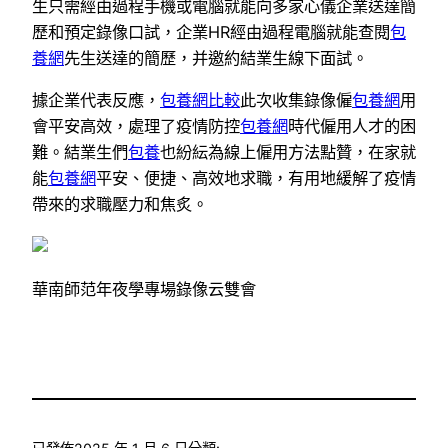
生只需經由過程手機或電腦就能向多家心儀企業送達簡
歷和預定錄像口試，企業HR經由過程電腦就能查閱
包
養網
先生送達的簡歷，并邀約結業生線下面試。
據企業代表反應，
包養網比較
此次收集錄像僱
包養網
用
會平安高效，處理了疫情防控
包養網
時代僱用人才的困
難。結業生們
包養
也紛紜為線上僱用方法點贊，在家就
能
包養網
平安、便捷、高效地求職，有用地緩解了疫情
帶來的求職壓力和焦炙。
華南師范年夜學專場錄像云雙會