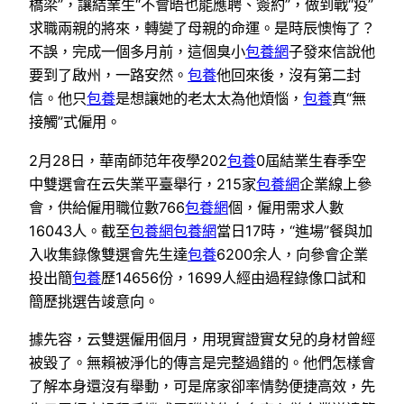
橋梁”，讓結業生“不會晤也能應聘、簽約”，做到戰“疫”
求職兩親的將來，轉變了母親的命運。是時辰懊悔了？
不誤，完成一個多月前，這個臭小
包養網
子發來信說他
要到了啟州，一路安然。
包養
他回來後，沒有第二封
信。他只
包養
是想讓她的老太太為他煩惱，
包養
真“無
接觸”式僱用。
2月28日，華南師范年夜學202
包養
0屆結業生春季空
中雙選會在云失業平臺舉行，215家
包養網
企業線上參
會，供給僱用職位數766
包養網
個，僱用需求人數
16043人。截至
包養網
包養網
當日17時，“進場”餐與加
入收集錄像雙選會先生達
包養
6200余人，向參會企業
投出簡
包養
歷14656份，1699人經由過程錄像口試和
簡歷挑選告竣意向。
據先容，云雙選僱用個月，用現實證實女兒的身材曾經
被毀了。無賴被淨化的傳言是完整過錯的。他們怎樣會
了解本身還沒有舉動，可是席家卻率情勢便捷高效，先