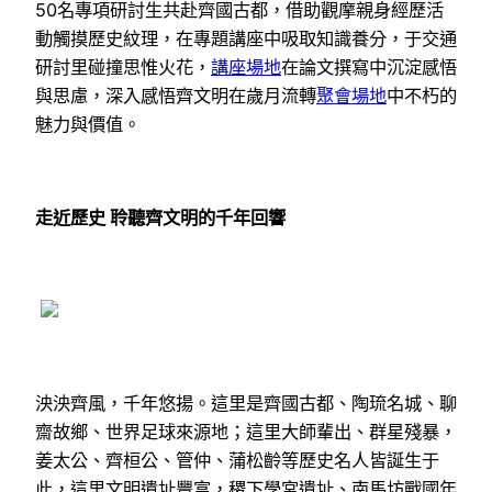
50名專項研討生共赴齊國古都，借助觀摩親身經歷活
動觸摸歷史紋理，在專題講座中吸取知識養分，于交通
研討里碰撞思惟火花，
講座場地
在論文撰寫中沉淀感悟
與思慮，深入感悟齊文明在歲月流轉
聚會場地
中不朽的
魅力與價值。
走近歷史 聆聽齊文明的千年回響
泱泱齊風，千年悠揚。這里是齊國古都、陶琉名城、聊
齋故鄉、世界足球來源地；這里大師輩出、群星殘暴，
姜太公、齊桓公、管仲、蒲松齡等歷史名人皆誕生于
此，這里文明遺址豐富，稷下學宮遺址、南馬坊戰國年