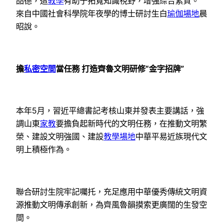
品德，這
教學
有助于拓寬知識視野，增強綜合素質。”
來自中國社會科學院年夜學的博士研討生白
瑜伽場地
晨
昭說。
擔
私密空間
當任務 打造齊魯文明研修“金字招牌”
本年5月，習近平總書記考核山東并發表主要講話，強
調山東
家教
要擔負起新時代的文明任務，在推動文明繁
榮、建設文明強國、建設
教學場地
中華平易近族現代文
明上積極作為。
聯合研討生院牢記囑托，充足應用中華優秀傳統文明資
源推動文明傳承創新，為齊風魯韻摸索更廣闊的生發空
間。