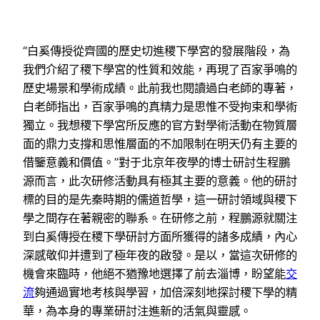
“白奚傳授從齊國的歷史切進稷下學宮的發展階段，為
我們介紹了稷下學宮的性質和效能，再現了百家爭鳴的
歷史場景和學術成績。此前我也閱讀過白老師的專著，
白老師指出，百家爭鳴的真精力是思惟不受拘束和學術
獨立。我想稷下學宮所反應的官方對學術活動在物質層
面的鼎力支撐和思惟層面的不加限制在明天仍有主要的
借鑒意義和價值。”對于北京年夜學的博士研討生程鵬
源而言，此次研修活動具有極其主要的意義。他的研討
標的目的是先秦時期的儒道哲學，這一研討領域與稷下
學之間存在著親密的聯系。在研修之前，程鵬源就關注
到白奚傳授在稷下學研討方面所獲得的諸多成績，內心
深感敬仰并遭到了極年夜的啟發。是以，當這次研修的
機會來臨時，他絕不猶豫地選擇了前去淄博，盼望能
交
流
夠通過實地考核與學習，加倍深刻地探討稷下學的精
華，為本身的專業研討注進新的活氣與靈感。