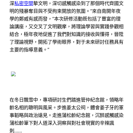
深
私密空間
摯文明，深切感觸感染到了那個時代齊國文
明的殘暴奪目與不受拘束開放的氛圍。”來自南開年夜
學的鄭威有感而發，“本次研修活動既包括了豐富的理
論講座，又交叉了文明觀摩，將理論學習與實踐參觀相
結合，極年夜地促進了我們對知識的接收與懂得，晉陞
了理論視野，開拓了學術眼界，對于未來研討任務具有
主要的指導意義。”
在冬日飄雪中，專項研討生們踏進管仲紀念館，領略年
齡名相的聰明與風采。步進姜太公祠，體會姜子牙的軍
事韜略與政治遠見。走進蒲松齡紀念館，沉醉感觸感染
蒲松齡筆下對人道深入洞察與對社會現實的辛辣諷
刺……