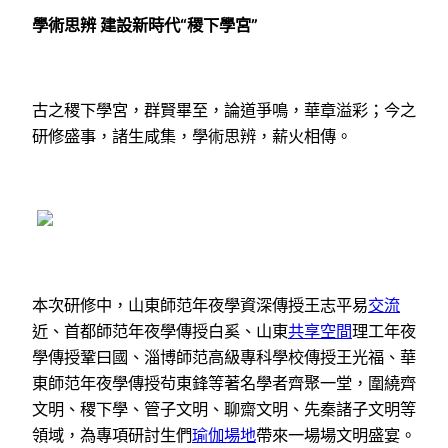
學術思辨 建設新時代“稷下學宮”
古之稷下學宮，群賢畢至，論道爭鳴，華章溢彩；今之
研修盛事，諸生咸集，學術思辨，薪火相傳。
本次研修中，山東師范年夜學資深傳授王志平易
交流
近、首都師范年夜學傳授白奚、山東
共享空間
理工年夜
學傳授鞏曰國、淄博師范高級專科學校傳授王光福、華
東師范年夜學傳授茍東鋒等著名學者齊聚一堂，圍繞齊
文明、稷下學、管子文明、聊齋文明、先秦諸子文明等
領域，為專項研討生們
瑜伽場地
帶來一場場文明盛宴。