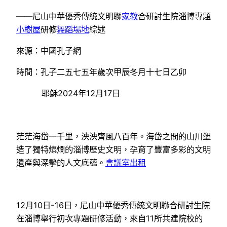
——尼山中華優秀傳統文明聯
家教
合研討生院淄博專題
小樹屋
研修
舞蹈場地
綜述
來源：中國孔子網
時間：孔子二五七五年歲次甲辰冬月十七日乙卯
耶穌2024年12月17日
茫茫海岱一千里，泱泱齊風八百年。海岱之間的山川塑
造了獨特燦爛的淄博歷史文明，孕育了豐富多彩的文明
遺產與深摯的人文底蘊。
會議室出租
12月10日-16日，尼山中華優秀傳統文明聯合研討生院
在淄博舉行初次專題研修活動，來自11所共建院校的