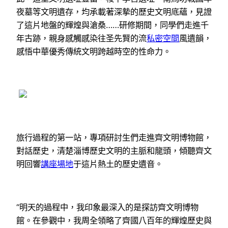
夜墓等文明遺存，均承載著深摯的歷史文明底蘊，見證
了這片地盤的輝煌與滄桑……研修期間，同學們走進千
年古跡，親身感觸感染往圣先賢的流
私密空間
風遺韻，
感悟中華優秀傳統文明跨越時空的性命力。
旅行過程的第一站，專項研討生們走進齊文明博物館，
對話歷史，清楚淄博歷史文明的主脈和龍頭，傾聽齊文
明回響
講座場地
于這片熱土的歷史遺音。
“明天的過程中，我印象最深入的是探訪齊文明博物
館。在參觀中，我周全領略了齊國八百年的輝煌歷史與