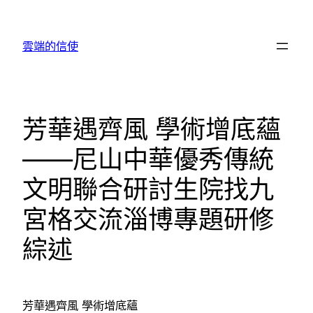
跳
至
雲端的信使
主
要
內
容
芳華遇齊風 學術增底蘊
——尼山中華優秀傳統
文明聯合研討生院找九
宮格交流淄博專題研修
綜述
芳華遇齊風 學術增底蘊