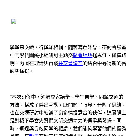
學與思交織，行與知相輔。隨著暮色降臨，研討會議室
中同學們圍繞小組研討主題交
聚會場地
通思惟、碰撞聰
明，力圖在理論與實踐
共享會議室
的結合中尋得新的衝
破與懂得。
“本次研修中，通過專家講學、學生自學、同輩交通的
方法，構成了傑出互動，既開闊了眼界、晉陞了思維，
也在交通研討中結識了良多情投意合的伙伴，這實際上
是對稷下學宮先賢們文明交通精力的傳承與發揚。同
時，通過與分歧同學的相處，我們能夠學習他們的優秀