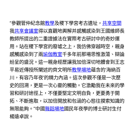
“參觀管仲紀念館
教學
及稷下學宮考古遺址，
共享空間
我
共享會議室
得以直觀地輿解并感觸感染到王國維師長
教師所提出的二重證據法在實際考古研討中的奇妙運
用。站在稷下學宮的廢墟之上，我仿佛穿越時空，親身
感觸感染到了兩
瑜伽教室
千多年前那場思惟激蕩、辯論
紛呈的盛況。這一親身經歷讓我加倍深切地體會到王志
平易近傳授所闡述的齊文明所
教學場地
蘊含的‘海納百
川，有容乃年夜’的精力內涵。這次參觀不僅是一次歷
史的回溯，更是一次心靈的觸動。它激勵我在未來的學
習和研討途徑上，不僅要堅定文明自負，更要勇于開
拓、不斷進取，以加倍開放和包涵的心態往摸索知識的
無限能夠。”中國
舞蹈場地
國民年夜學的博士研討生付
楊遠卓說。