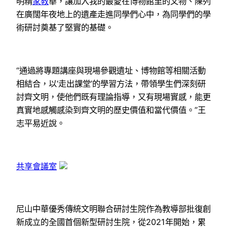
明精
家教
華，讓加入我的最愛在博物館里的文物、陳列
在廣闊年夜地上的遺產走進同學們心中，為同學們的學
術研討奠基了堅實的基礎。
“通過將專題講座與現場參觀遺址、博物館等相關活動
相結合，以‘走出課堂’的學習方法，帶領學生們深刻研
討齊文明，使他們既有理論指導，又有現場實感，能更
真實地感觸感染到齊文明的歷史價值和當代價值。”王
志平易近說。
共享會議室
尼山中華優秀傳統文明聯合研討生院作為教導部批復創
新成立的全國首個新型研討生院，從2021年開始，累