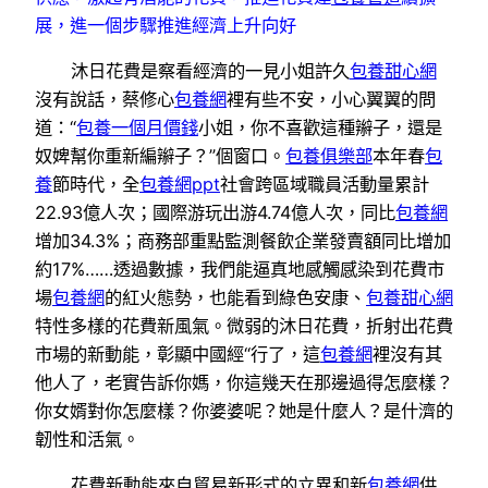
展，進一個步驟推進經濟上升向好
沐日花費是察看經濟的一見小姐許久
包養甜心網
沒有說話，蔡修心
包養網
裡有些不安，小心翼翼的問
道：“
包養一個月價錢
小姐，你不喜歡這種辮子，還是
奴婢幫你重新編辮子？”個窗口。
包養俱樂部
本年春
包
養
節時代，全
包養網ppt
社會跨區域職員活動量累計
22.93億人次；國際游玩出游4.74億人次，同比
包養網
增加34.3%；商務部重點監測餐飲企業發賣額同比增加
約17%……透過數據，我們能逼真地感觸感染到花費市
場
包養網
的紅火態勢，也能看到綠色安康、
包養甜心網
特性多樣的花費新風氣。微弱的沐日花費，折射出花費
市場的新動能，彰顯中國經“行了，這
包養網
裡沒有其
他人了，老實告訴你媽，你這幾天在那邊過得怎麼樣？
你女婿對你怎麼樣？你婆婆呢？她是什麼人？是什濟的
韌性和活氣。
花費新動能來自貿易新形式的立異和新
包養網
供