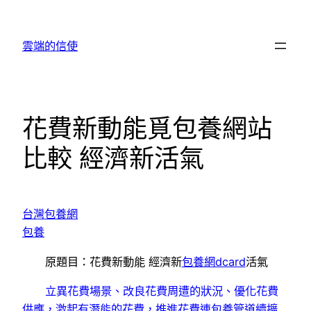
跳
至
雲端的信使
主
要
內
容
花費新動能覓包養網站
比較 經濟新活氣
台灣包養網
包養
原題目：花費新動能 經濟新
包養網dcard
活氣
立異花費場景、改良花費周遭的狀況、優化花費
供應，激起有潛能的花費，推進花費連
包養管道
續擴