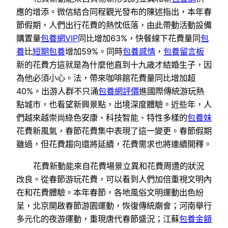
應的增添。微信結合同程觀光發布的陳述指出，本年春
節假期，人們出行花費的熱忱低落，由此帶動活動設備
購置量
包養網VIP
同比增加63%，快餐線下花費量同
包
養
比
短期包養
增加59%。同時
包養感情
，
包養留言板
新的花費方這就是為什麼他直到十九歲才結婚生子，因
為他必須小心。法，帶來咖啡館花費量同比增加超
40%。出游人群不只涌
包養網評價
進國際傳統游玩熱
點城市，也看望新興景點，出境深度體驗。近些年，人
們越來越崇尚綠色安康、科技智能、特性多樣的
包養妹
花費新風氣，春節花費集中表現了這一變更。春節假期
雖過，但花費趨向還將延續，花費需求也將連續開釋。
花費新動能來自花費場景立異和花費周遭的狀況
改良。從春節游玩花費，可以看到人們加倍重視文明內
在和花費體驗。本年春節，各地風俗文明運動出色紛
呈，北京開啟春節游園運動，恢復傳統廟會；河南舉行
多元化的夜游運動，重現唐代春節盛況；江蘇
包養金額