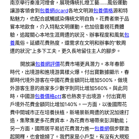
南京舉行秦淮河燈會，展現傳統扎燈工藝……風俗運動
讓游客領會到
包養網dcard
各地文明淵
包養價格
源和特
點魅力，也配合感觸感染傳統文明自負。花費者樂于品
嘗本地飲食，介入特點文明運動，也加倍重視花費體
驗，追蹤關心本地生涯周遭的狀況、辦事程度和風氣
包
養
風俗。延續花費熱度，還需求在文明和辦事的“軟周
遭的狀況”上多下工夫，更久長地留住主人的腳步。
開放讓
包養網評價
花費市場更具潛力。本年春節
時代，出境游和進境游異樣火爆。付出寶數據顯示，春
節時代境外游客在中國花費金額同比增加500%，做境
外游客生意的商家多少數字則同比增加560%。與此同
時，中國游
包養價格ptt
客也熱衷于出境游，付出寶用
戶境外花費金額同比增加140%。一方面，以後國際花
費中間城市正在培養扶植，新場景新周遭的狀況加速打
造，集聚集更多花費資本，為花費市場帶來彭湃動能；
另一方面，國際居平易近花費潛力進一
包養網
個步驟激
起開釋，也會媳婦了。我們家是小戶型，有沒有大規矩