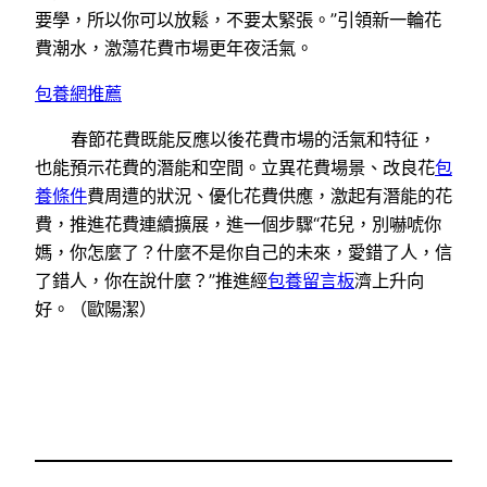
要學，所以你可以放鬆，不要太緊張。”引領新一輪花
費潮水，激蕩花費市場更年夜活氣。
包養網推薦
春節花費既能反應以後花費市場的活氣和特征，
也能預示花費的潛能和空間。立異花費場景、改良花
包
養條件
費周遭的狀況、優化花費供應，激起有潛能的花
費，推進花費連續擴展，進一個步驟“花兒，別嚇唬你
媽，你怎麼了？什麼不是你自己的未來，愛錯了人，信
了錯人，你在說什麼？”推進經
包養留言板
濟上升向
好。（歐陽潔）