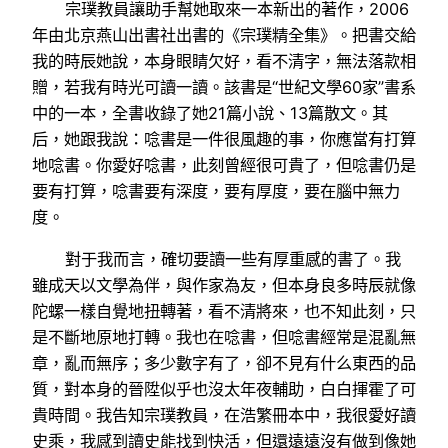
宗璞教員讓助手幫她取來一本新出的著作，2006
年由北京燕山出書社出書的《宗璞精全集》。把書交給
我的時辰她說，本身眼睛欠好，看不清字，無法落款相
贈，若我有時光可讀一讀。該書是“世紀文學60家”書系
中的一本，全書收錄了她21篇小說、13篇散文。其
后，她跟我說：唸書是一件很風趣的事，你應當有打算
地唸書。你愛好唸書，此刻曾經很可貴了，但唸書仍是
要有打算，唸書要有深度，要有厚度，要在腦中無力
度。
對于我而言，確切要讀一些有厚重感的書了。我
雖成天以文學為伴，與作家為友，但本身良多時辰就像
陀螺一樣自覺地扭轉著，看不清將來，也不知此刻，只
是不斷地原地打轉。我也在唸書，但唸書經常是混亂無
章，亂而無序；多少數字有了，卻不見有什么東西的品
質，對本身的晉陞似乎也沒太年夜輔助，白白揮霍了可
貴時間。我告知宗璞教員，在浩繁冊本中，我很愛好讀
史乘，我感到讀史能找到快活，但還遠遠沒有做到像她