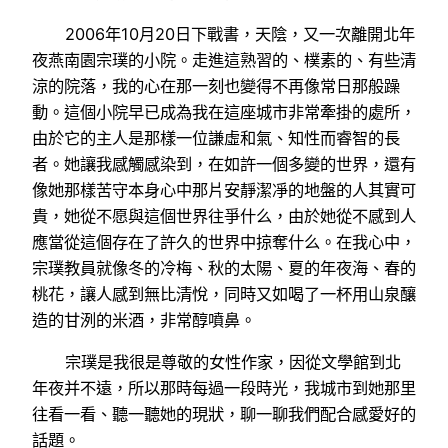
2006年10月20日下戰書，天陰，又一次離開北年
夜燕南園宗璞的小院。走進這熟習的、樸素的、有些清
涼的院落，我的心在那一刻也變得不再像常日那般躁
動。這個小院早已成為我在這座城市非常牽掛的處所，
由於它的主人是那樣一位謙虛和氣、知性而睿智的長
者。她讓我感觸感染到，在如許一個多變的世界，還有
像她那樣苦守本身心中那片安靜潔凈的地盤的人其實可
貴，她從不愿與這個世界往爭什么，由於她從不感到人
應當從這個存在了許久的世界中掠奪什么。在我心中，
宗璞教員就像冬的冷梅、秋的太陽、夏的年夜海、春的
桃花，讓人感到無比清悅，同時又如喝了一杯用山泉釀
造的甘洌的米酒，非常醇噴鼻。
宗璞是我很是尊敬的女性作家，因從文學館到北
年夜并不遠，所以那時每過一段時光，我城市到她那里
往看一看、聽一聽她的現狀，聊一聊我們配合感愛好的
話題。