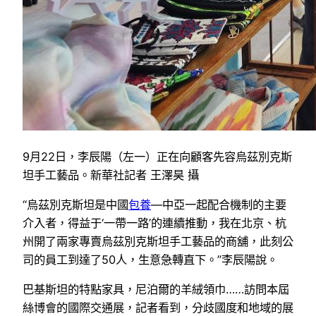
9月22日，李辰陽（左一）正在向顧客先容烏茲別克斯
坦手工藝品。新華社記者 王澤昊 攝
“烏茲別克斯坦是中國
包養
—中亞一起配合機制的主要
介入者，得益于‘一帶一路’的連續推動，我在北京、杭
州開了兩家專賣烏茲別克斯坦手工藝品的商舖，此刻公
司的員工到達了50人，生意急轉直下。”李辰陽說。
巴基斯坦的特點家具，尼泊爾的羊絨領巾……訪問本屆
絲博會的國際交通展，記者看到，分歧國度和地域的展