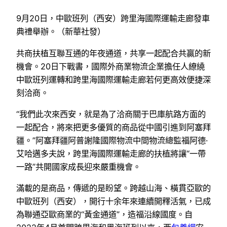
9月20日，中歐班列（西安）跨里海國際運輸走廊發車
典禮舉辦。（新華社發）
共商扶植互聯互通的年夜通道，共享一起配合共贏的新
機會。20日下戰書，國際外商業物流企業擔任人繚繞
中歐班列運轉和跨里海國際運輸走廊若何更高效便捷深
刻洽商。
“我們此次來西安，就是為了洽商關于巴庫航路方面的
一起配合，將來把更多優質的商品從中國引進到阿塞拜
疆。”阿塞拜疆阿普謝隆國際物流中間物流總監福阿德·
艾哈邁多夫說，跨里海國際運輸走廊的扶植將讓“一帶
一路”共開國家成長迎來嚴重機會。
滿載的是商品，傳遞的是盼望。跨越山海、橫貫亞歐的
中歐班列（西安），開行十余年來連續開釋活氣，已成
為聯通亞歐商業的“黃金通道”，造福沿線國度。自