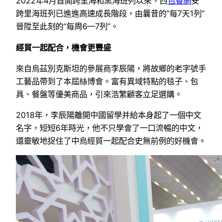
2022年4月首開跨里海和黑海班列以來，西
包養網
安
跨里海班列已進進高速成長階段，由曩昔的“每7天1列”
晉陞至此刻的“每周6—7列”。
經貿一起配合，機會更豐盛
來自烏茲別克斯坦的參展商李辰陽，將故鄉的老字號手
工藝品帶到了本屆絲博會。富有異域特點的毯子、包
具、餐盤等優美商品，引來浩繁顧客立足選購。
2018年，李辰陽離開中國留學并給本身起了一個中文
名字，短短6年時光，他不只學會了一口流暢的中文，
還靈敏地捉住了中烏經貿一起配合史無前例的好機會。