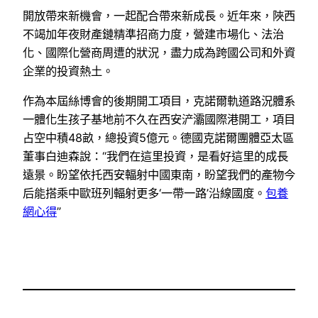
開放帶來新機會，一起配合帶來新成長。近年來，陜西
不竭加年夜財產鏈精準招商力度，營建市場化、法治
化、國際化營商周遭的狀況，盡力成為跨國公司和外資
企業的投資熱土。
作為本屆絲博會的後期開工項目，克諾爾軌道路況體系
一體化生孩子基地前不久在西安浐灞國際港開工，項目
占空中積48畝，總投資5億元。德國克諾爾團體亞太區
董事白迪森說：“我們在這里投資，是看好這里的成長
遠景。盼望依托西安輻射中國東南，盼望我們的產物今
后能搭乘中歐班列輻射更多‘一帶一路’沿線國度。
包養
網心得
”