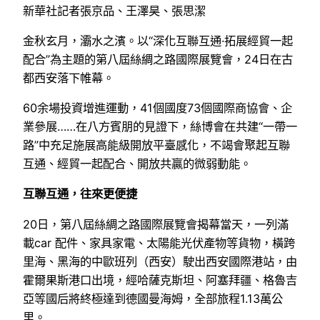
新華社記者張京品、王澤昊、張思潔
金秋玄月，灞水之濱。以“深化互聯互通·拓展經貿一起
配合”為主題的第八屆絲綢之路國際展覽會，24日在古
都西安落下帷幕。
60余場投資增進運動，41個國度73個國際商協會、企
業參展……在八方賓朋的見證下，絲博會在共建“一帶一
路”中充足施展高能級開放平臺感化，不竭會聚起互聯
互通、經貿一起配合、開放共贏的微弱動能。
互聯互通，往來更便捷
20日，第八屆絲綢之路國際展覽會揭幕當天，一列滿
載car 配件、家具家電、太陽能光伏產物等貨物，橫跨
里海、黑海的中歐班列（西安）駛出西安國際港站，由
霍爾果斯港口出境，經哈薩克斯坦、阿塞拜疆、格魯吉
亞等國后將終極達到德國曼海姆，全部旅程1.13萬公
里。