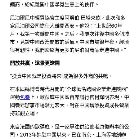
銷商，紛紜離開中國尋覓生意上的伙伴。
尼泊爾尼中經貿協會主席阿努伯·巴塔來依，此次和多
家尼泊爾公司擔任人離開西安。他說：“上世紀60年
月，我第一次離開中國。之后，我屢次往復中國多個城
市，見證中國改造開放的活氣。中國市場很年夜，經濟
很有韌性，我們盼望有更多的尼泊爾商品走進中國。”
開放共贏，遠景更遼闊
“投資中國就是投資將來”成為很多外商的共鳴。
在本屆絲博會時代召開的“全球著名跨國企業走進陜西”
運動
包養
上，歐葆庭中國區首席履行官柯燁明表現，中
國養老辦事市場潛力宏大，對在中國增添投資成長營業
持悲觀立場。
來自法國的歐葆庭，是一家專注供給養老康復辦事的公
司，2013年進駐中國以來，已在南京、上海等地創辦