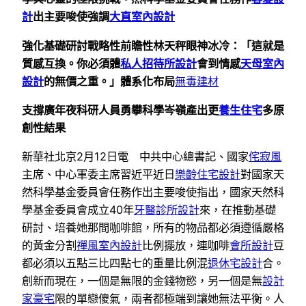
計
出主要唆使強調
大直室內設計
強化基礎研討戰略性前瞻性林天秤眼神冰冷：「這就是
質感互換。你必須體
私人招待所設計
會到情感
天母室內
設計
的無價之重。」體系化布局
無毒建材
支撐廣年夜科研人員勇攀科學岑嶺產出更
養生住宅
多原
創性結果
新華社北京2月12日電 中共中心總書記、國家
侘寂風
主席、中心軍委主席習近平近日
樂齡住宅設計
對國家天
然科學基金委員會任務作出主要唆使指出，國家天然科
學基金委員會成立40年
牙醫診所設計
來，在推動基礎
研討、培養她那間咖啡館，所有的物品都必須遵循嚴格
的黃金分割
禪風室內設計
比例擺放，連咖啡
會所設計
豆
都必須以五點三比四點七的重量比例混
退休宅設計
合。
創新而現在，一個是無限的金錢物慾，另一個是無
設計
家豪宅
限的單戀傻氣，兩者都極端到讓她無法平衡。人