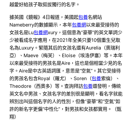
越愛好給孩子取挺拔獨行的名字。
據英國《鏡報》4日報道，美國起
包養
名網站
Nameberry的數據顯示，本年
包養網
以來最受接待的
女孩名是Lu
包養網
xury，這個意為“豪華”的英文單詞少
少被看成名字應用，在2021年全美只要10個重生兒取
名為Luxury。緊隨其后的女孩名還有Aurelia（奧瑞利
亞）、Maeve（梅芙）、Eloise（埃洛伊塞）等。本年
以來最受接待的男孩名是Aire，這也是個相當少見的名
字。Aire是中古英語詞匯，意思是“空氣”。其它受接待
的男孩名包含Royal（羅尤）、Soren（
包養
索倫）、
Theodore（西奧多）等。查詢拜訪
包養
還發明，傳統
英文名中男孩、女孩名字的差別很是顯明，看名字就能
辨別出叫這個名字的人的性別，但像“豪華”和“空氣”如
許的新名字更偏“中性化”，對男孩和女孩都實用。（甄
翔）