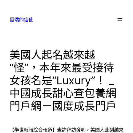
跳
至
雲端的信使
主
要
內
容
美國人起名越來越
“怪”，本年來最受接待
女孩名是“Luxury”！ _
中國成長甜心查包養網
門戶網－國度成長門戶
【舉世時報綜合報道】查詢拜訪發明，美國人此刻越來